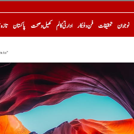
نوجوان
تحقیقات
فن و فنکار
ادارتی کالم
کھیل و صحت
پاکستان
تازہ 
n to"