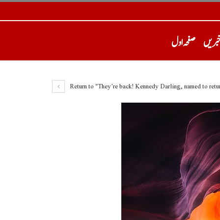
خبریں
صفحہ اول
Return to "They’re back! Kennedy Darling, named to retur