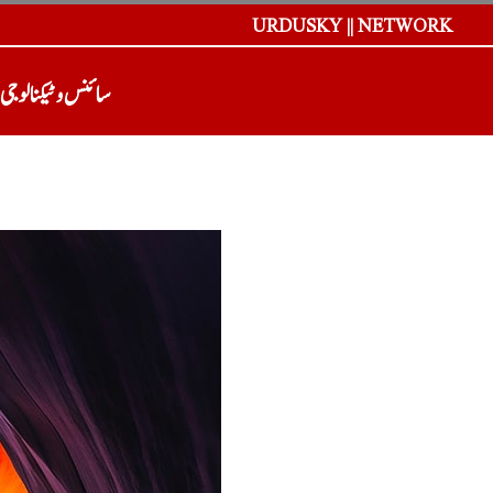
URDUSKY || NETWORK
سائنس و ٹیکنالوجی