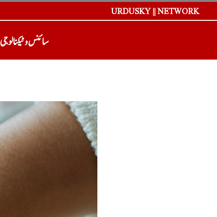
URDUSKY || NETWORK
سائنس و ٹیکنالوجی