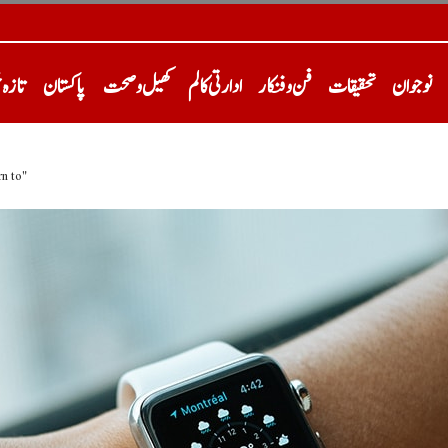
نوجوان
تحقیقات
فن و فنکار
ادارتی کالم
کھیل و صحت
پاکستان
تازہ 
n to"