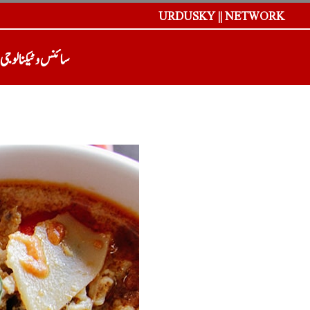
URDUSKY || NETWORK
سائنس و ٹیکنالوجی