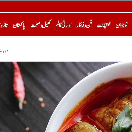
نوجوان
تحقیقات
فن و فنکار
ادارتی کالم
کھیل و صحت
پاکستان
تازہ 
n to"