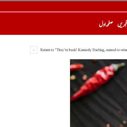
خبریں
صفحہ اول
Return to "They’re back! Kennedy Darling, named to retur