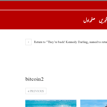
خبریں
صفحہ اول
Return to "They’re back! Kennedy Darling, named to retur
bitcoin2
PREVIOUS