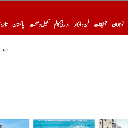
نوجوان
تحقیقات
فن و فنکار
ادارتی کالم
کھیل و صحت
پاکستان
تازہ 
n to"