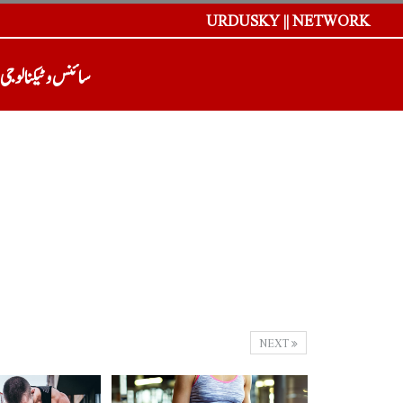
URDUSKY || NETWORK
سائنس و ٹیکنالوجی
NEXT