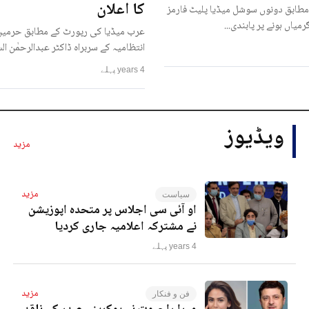
کا اعلان
مطابق دونوں سوشل میڈیا پلیٹ فارمز
رمیاں ہونے پر پابندی...
عرب میڈیا کی رپورٹ کے مطابق حرمین
انتظامیہ کے سربراہ ڈاکٹر عبدالرحمٰن ا
4 years پہلے
ویڈیوز
مزید
مزید
سیاست
او آئی سی اجلاس پر متحدہ اپوزیشن
نے مشترکہ اعلامیہ جاری کردیا
4 years پہلے
مزید
فن و فنکار