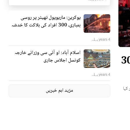
یوکرین: ماریوپول تھیٹر پر روسی
بمباری، 300 افراد کی ہلاکت کا خدشہ
4 years پہلے
اسلام آباد: او آئی سی وزرائے خارجہ
ٹر پر روسی بمباری، 300
کونسل اجلاس جاری
4 years پہلے
 کہا
مزید اہم خبریں