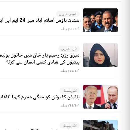
قومی خبریں
سندھ ہاؤس اسلام آباد میں 24 ایم این ایز موجود ہیں، راجہ ریاض کا انکشاف
4 years پہلے
تازہ خبریں
میری روز: رحیم یار خان میں خاتون پولیس
بیٹیوں کی شادی کسی انسان سے کرنا‘
4 years پہلے
انٹرنیشنل
بائیڈن کا پوٹن کو جنگی مجرم کہنا 'ناقاب
4 years پہلے
انٹرنیشنل