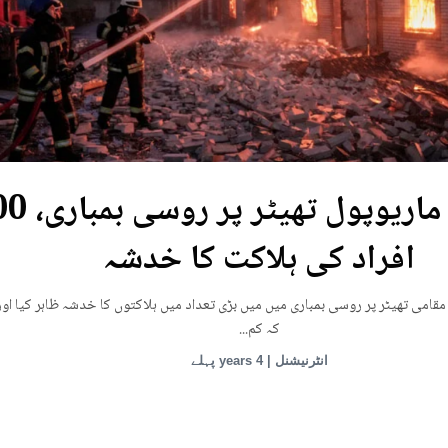
یوکرین: ماریوپول تھی
افراد کی ہلاکت کا خدشہ
قامی تھیٹر پر روسی بمباری میں میں بڑی تعداد میں ہلاکتوں کا خدشہ ظاہر کیا اور
کہ کم...
انٹرنیشنل | 4 years پہلے