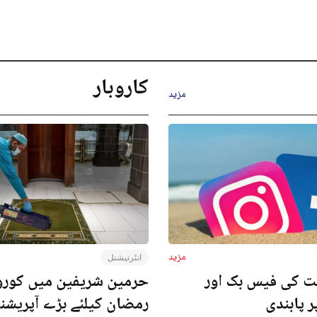
کاروبار
مزید
مزید
انٹرنیشنل
ت کی فیس بک اور
حرمین شریفین میں کورون
ر پابندی
رمضان کیلئے بڑے آپریش