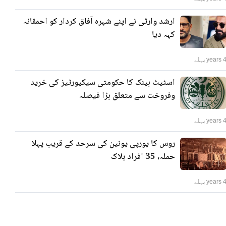
ارشد وارثی نے اپنے شہرہ آفاق کردار کو احمقانہ
کہہ دیا
years پہلے
اسٹیٹ بینک کا حکومتی سیکیورٹیز کی خرید
وفروخت سے متعلق بڑا فیصلہ
years پہلے
روس کا یورپی یونین کی سرحد کے قریب پہلا
حملہ، 35 افراد ہلاک
years پہلے