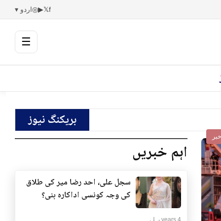
f
𝕏
▶
◎
اردو ▾
☰
بریکنگ نیوز
بر
اہم خبریں
سجل علی، احد رضا میر کی طلاق
کی وجہ کونسی اداکارہ بنی؟
4 years پہلے