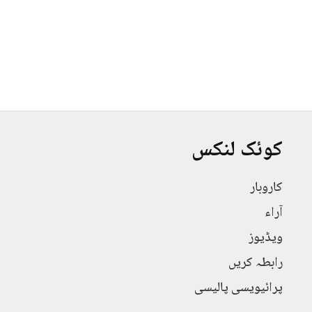
کوئک لنکس
کاروبار
آراء
ویڈیوز
رابطہ کریں
پرائیویسی پالیسی