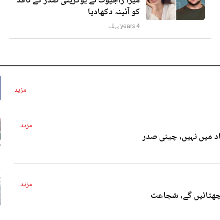
میرا راجپوت نے یوکرینی صدر کے ناقد
کو آئینہ دکھادیا
4 years پہلے
مزید
مزید
د میں نہیں، چینی صدر
4 
مزید
پچھتائیں گے، شجاعت
4 