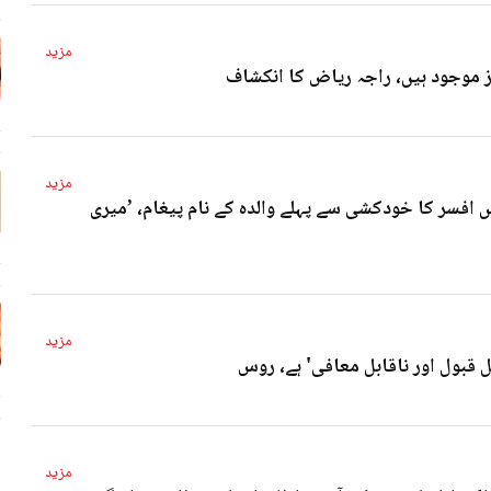
مزید
4 
مزید
 افسر کا خودکشی سے پہلے والدہ کے نام پیغام، ’میری
4 
مزید
ل قبول اور ناقابل معافی' ہے، روس
4 
مزید