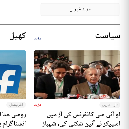
مزید خبریں
سیاست
کھیل
مزید
مزید
تازہ خبریں
انٹرنیشنل
او آئی سی کانفرنس کی آڑ میں
روسی عدال
اسپیکر نے آئین شکنی کی، شہباز
انسٹاگرام پ