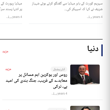
سپریم کورٹ کے باہر میڈیا سے گفتگو کرتے ہوئے شہباز
میڈیا رپورٹ کے 
شریف نے کہا کہ اسپیکر کی...
پر انتہا پسند سرگ
4 years پہلے
4 years پہلے
دنیا
مزید
مزید
انٹرنیشنل
روس اور یوکرین اہم مسائل پر
معاہدے کے قریب، جنگ بندی کی امید
ہے، ترکی
4 years پہلے