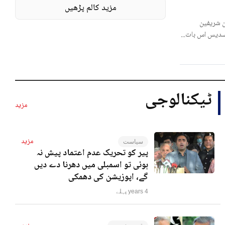
مزید کالم پڑھیں
 شریفین
لسدیس اس بات...
ٹیکنالوجی
مزید
مزید
سیاست
پیر کو تحریک عدم اعتماد پیش نہ
ہوئی تو اسمبلی میں دھرنا دے دیں
گے، اپوزیشن کی دھمکی
4 years پہلے