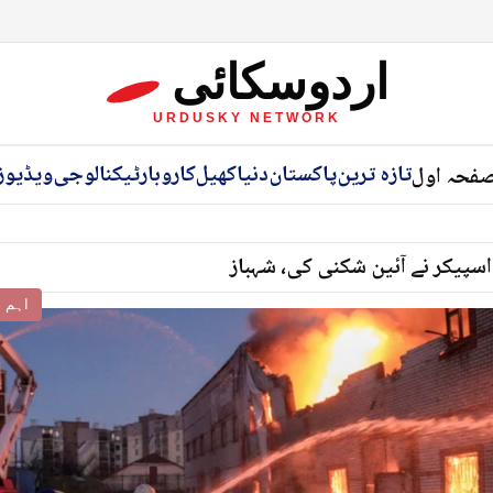
اردوسکائی
URDUSKY NETWORK
تازہ ترین
پاکستان
دنیا
کھیل
کاروبار
ٹیکنالوجی
ویڈیوز
فحہ اول
اسپیکر نے آئین شکنی کی، شہباز
اہم خ