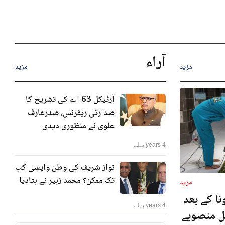
آراء
مزید
مزید
آرٹیکل 63 اے کی تشریح کا
صدارتی ریفرنس، صدرعارف
علوی نے منظوری دیدی
4 years پہلے
نواز شریف کی وطن واپسی کب
تک ممکن؟ محمد زبیر نے بتادیا
مزید
ا کے بعد
4 years پہلے
نل منصوبے