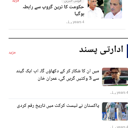
مزید
قومی خبریں
حکومت کا ترین گروپ سے رابطہ
ہوگیا
4 years پہلے
ادارتی پسند
مزید
میں ان کا شکار کر کے دکھاؤں گا، اب ایک گیند
سے 3 وکٹیں گریں گی، عمران خان
years پہلے
پاکستان نے ٹیسٹ کرکٹ میں تاریخ رقم کردی
years پہلے