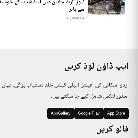
نیوز الرٹ جاپان میں
سے باہر
4 years پہلے
ایپ ڈاؤن لوڈ کریں
اردو اسکائی کی آفیشل ایپلی کیشن جلد دستیاب ہوگی۔ یہاں 
اسٹور لنکس شامل کیے جا سکتے ہیں۔
AppGallery
Google Play
App Store
فالو کریں