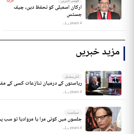
مزید
قومی خبریں
ارکان اسمبلی کو تحفظ دیں، چیف
جسٹس
4 years پہلے
مزید خبریں
انٹرنیشنل
ریاستوں کے درمیان تنازعات کسی کے مفا
4 years پہلے
سیاست
جلسوں میں کوئی مرا یا مروادیا تو سب 
4 years پہلے