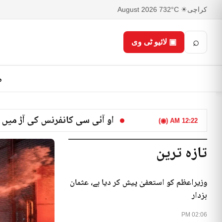
کراچی
☀ 32°C
7 August 2026
⌕
▣ لائیو ٹی وی
ص
او آئی سی کانفرنس کی آڑ میں 
12:22 AM (◉)
تازہ ترین
وزیراعظم کو استعفیٰ پیش کر دیا ہے، عثمان
بزدار
02:06 PM