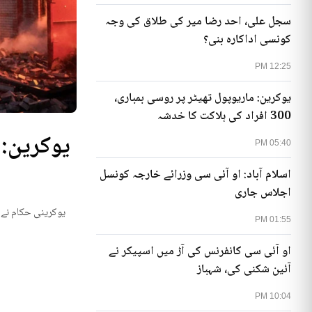
سجل علی، احد رضا میر کی طلاق کی وجہ
کونسی اداکارہ بنی؟
12:25 PM
یوکرین: ماریوپول تھیٹر پر روسی بمباری،
300 افراد کی ہلاکت کا خدشہ
05:40 PM
اسلام آباد: او آئی سی وزرائے خارجہ کونسل
اجلاس جاری
یوکرینی حکام نے م
01:55 PM
او آئی سی کانفرنس کی آڑ میں اسپیکر نے
آئین شکنی کی، شہباز
10:04 PM