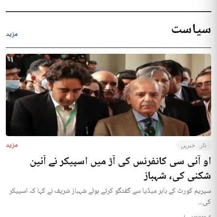
سیاست
مزید
مزید
تازہ خبریں
او آئی سی کانفرنس کی آڑ میں اسپیکر نے آئین
شکنی کی، شہباز
سپریم کورٹ کے باہر میڈیا سے گفتگو کرتے ہوئے شہباز شریف نے کہا کہ اسپیکر
کی...