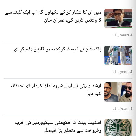
میں ان کا شکار کر کے دکھاؤں گا، اب ایک گیند سے
3 وکٹیں گریں گی، عمران خان
4 years پہلے
پاکستان نے ٹیسٹ کرکٹ میں تاریخ رقم کردی
4 years پہلے
ارشد وارثی نے اپنے شہرہ آفاق کردار کو احمقانہ
کہہ دیا
4 years پہلے
اسٹیٹ بینک کا حکومتی سیکیورٹیز کی خرید
وفروخت سے متعلق بڑا فیصلہ