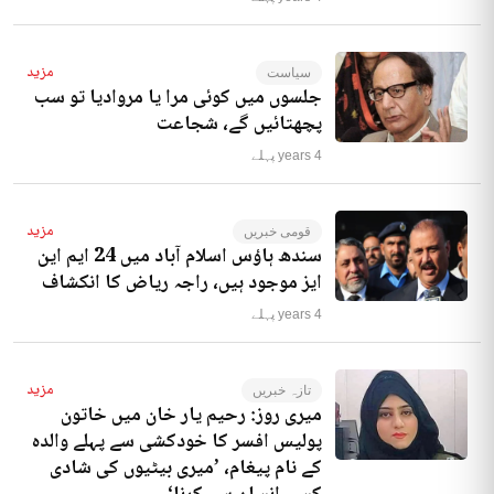
مزید
سیاست
جلسوں میں کوئی مرا یا مروادیا تو سب
پچھتائیں گے، شجاعت
4 years پہلے
مزید
قومی خبریں
سندھ ہاؤس اسلام آباد میں 24 ایم این
ایز موجود ہیں، راجہ ریاض کا انکشاف
4 years پہلے
مزید
تازہ خبریں
میری روز: رحیم یار خان میں خاتون
پولیس افسر کا خودکشی سے پہلے والدہ
کے نام پیغام، ’میری بیٹیوں کی شادی