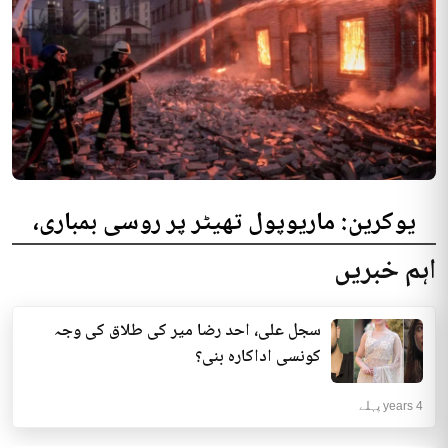
یوکرین: ماریوپول تھیٹر پر روسی بمباری،
300 افراد کی ہلاکت کا خدشہ
اہم خبریں
یوکرینی حکام نے مقامی تھیٹر پر روسی بمباری میں میں بڑی تعداد میں ہلاکتوں
کا خدشہ ظاہر کیا اور کہا کہ کم...
سجل علی، احد رضا میر کی طلاق کی وجہ
انٹرنیشنل | 4 years پہلے
کونسی اداکارہ بنی؟
4 years پہلے