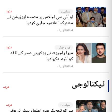
مزید
سیاست
او آئی سی اجلاس پر متحدہ اپوزیشن نے
مشترکہ اعلامیہ جاری کردیا
4 years پہلے
مزید
فن و فنکار
میرا راجپوت نے یوکرینی صدر کے ناقد
کو آئینہ دکھادیا
4 years پہلے
ٹیکنالوجی
مزید
مزید
سیاست
پیر کو تحریک عدم اعتماد پیش نہ ہوئی