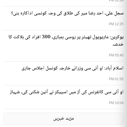
02:06 PM
سجل علی، احد رضا میر کی طلاق کی وجہ کونسی اداکارہ بنی؟
12:25 PM
یوکرین: ماریوپول تھیٹر پر روسی بمباری، 300 افراد کی ہلاکت کا
خدشہ
05:40 PM
اسلام آباد: او آئی سی وزرائے خارجہ کونسل اجلاس جاری
01:55 PM
او آئی سی کانفرنس کی آڑ میں اسپیکر نے آئین شکنی کی، شہباز
10:04 PM
مزید خبریں