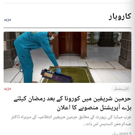
کاروبار
مزید
مزید
انٹرنیشنل
حرمین شریفین میں کورونا کے بعد رمضان کیلئے
بڑے آپریشنل منصوبے کا اعلان
عرب میڈیا کی رپورٹ کے مطابق حرمین شریفین انتظامیہ کے سربراہ ڈاکٹر
عبدالرحمٰن السدیس اس بات...
4 years پہلے