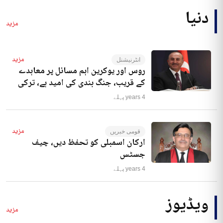
دنیا
مزید
مزید
انٹرنیشنل
روس اور یوکرین اہم مسائل پر معاہدے
کے قریب، جنگ بندی کی امید ہے، ترکی
4 years پہلے
مزید
قومی خبریں
ارکان اسمبلی کو تحفظ دیں، چیف
جسٹس
4 years پہلے
ویڈیوز
مزید