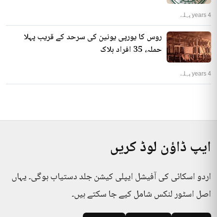
4 years پہلے
روس کا یورپی یونین کی سرحد کے قریب پہلا
حملہ، 35 افراد ہلاک
4 years پہلے
ایپ ڈاؤن لوڈ کریں
اردو اسکائی کی آفیشل ایپلی کیشن جلد دستیاب ہوگی۔ یہاں
اصل اسٹور لنکس شامل کیے جا سکتے ہیں۔