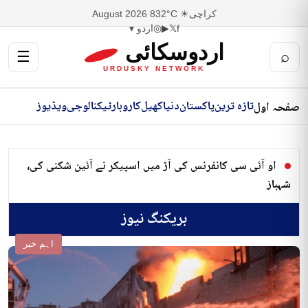
کراچی
☀ 32°C
8 August 2026
f
𝕏
▶
◎
اردو ▾
اردوسکائی
☰
⌕
URDUSKY NETWORK
تازہ ترین
پاکستان
دنیا
کھیل
کاروبار
ٹیکنالوجی
ویڈیوز
صفحہ اول
او آئی سی کانفرنس کی آڑ میں اسپیکر نے آئین شکنی کی،
شہباز
بریکنگ نیوز
اہم خبر