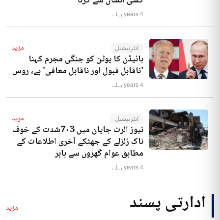
کسی انسان سے کرنا‘
4 years پہلے
مزید
انٹرنیشنل
بائیڈن کا پوٹن کو جنگی مجرم کہنا
'ناقابل قبول اور ناقابل معافی' ہے، روس
4 years پہلے
مزید
انٹرنیشنل
نیوز الرٹ جاپان میں 7۰3شدت کے خوف
ناک زلزلے کے جھٹکے آخری اطلاعات کے
مطابق عوام گھروں سے باہر
4 years پہلے
ادارتی پسند
مزید