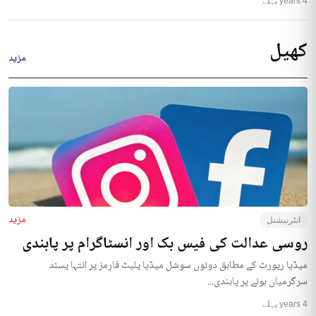
4 years پہلے
کھیل
مزید
مزید
انٹرنیشنل
روسی عدالت کی فیس بک اور انسٹاگرام پر پابندی
میڈیا رپورٹ کے مطابق دونوں سوشل میڈیا پلیٹ فارمز پر انتہا پسند
سرگرمیاں ہونے پر پابندی...
4 years پہلے