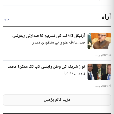
آراء
مزید
آرٹیکل 63 اے کی تشریح کا صدارتی ریفرنس،
صدرعارف علوی نے منظوری دیدی
4 years پہلے
نواز شریف کی وطن واپسی کب تک ممکن؟ محمد
زبیر نے بتادیا
4 years پہلے
مزید کالم پڑھیں