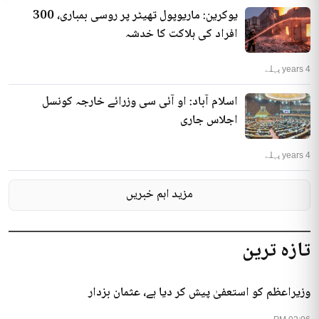
یوکرین: ماریوپول تھیٹر پر روسی بمباری، 300
افراد کی ہلاکت کا خدشہ
4 years پہلے
اسلام آباد: او آئی سی وزرائے خارجہ کونسل
اجلاس جاری
4 years پہلے
مزید اہم خبریں
تازہ ترین
وزیراعظم کو استعفیٰ پیش کر دیا ہے، عثمان بزدار