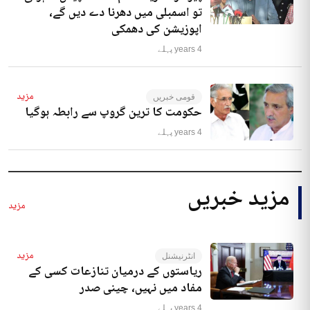
تو اسمبلی میں دھرنا دے دیں گے،
اپوزیشن کی دھمکی
4 years پہلے
مزید
قومی خبریں
حکومت کا ترین گروپ سے رابطہ ہوگیا
4 years پہلے
مزید خبریں
مزید
مزید
انٹرنیشنل
ریاستوں کے درمیان تنازعات کسی کے
مفاد میں نہیں، چینی صدر
4 years پہلے