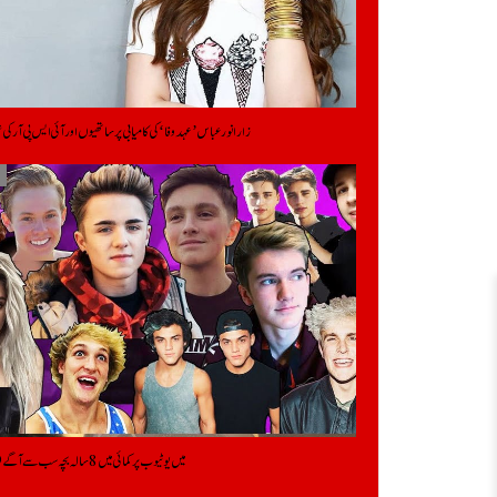
زارا نور عباس ’عہد وفا‘ کی کامیابی پر ساتھیوں اور آئی ایس پی آر کی
2019 میں یوٹیوب پر کمائی میں 8 سالہ بچہ سب سے آگے