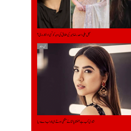
سجل علی، احد رضا میر کی طلاق کی وجہ کونسی اداکارہ بنی؟
فن و فنکار
شادی کب ہے؟ منشا پاشا نے منگنی ہوتے ہی جواب دے دیا