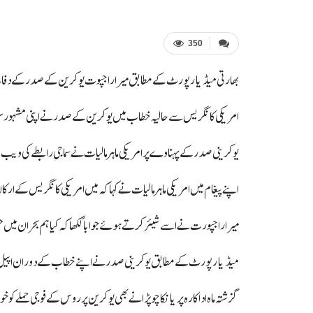
350
بھارتی میڈیا رپورٹ کے مطابق میرا راجپوت یوکرین کے صدر کے دفاع میں 
امریکی کانگریس سے حالیہ خطاب میں یوکرین کے صدر نے اپنی مشہور 
یوکرینی صدر کے پہناوے پر امریکی ماہر مالیات نے سماجی رابطے کی 
اپنے پیغام میں امریکی ماہر مالیات نے کہا کہ میں امریکی کانگریس کے ار
میرا راجپورت نے اسے شیئر کرتے ہوئے جواباً لکھا کہ کیا ہم بحران می
میڈیا رپورٹ کے مطابق یوکرینی صدر نے اپنے خطاب کے دوران اپیل کی 
گزشتہ ماہ اداکارہ پریانکا چوپڑا نے بھی یوکرین پر روس کے فوجی حملے کو خو