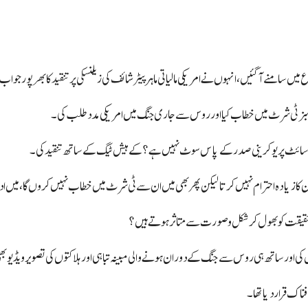
سامنے آگئیں،انہوں نے امریکی مالیاتی ماہر پیٹر شائف کی زیلنسکی پر تنقید کا بھرپور جواب
سبز ٹی شرٹ میں خطاب کیا اور روس سے جاری جنگ میں امریکی مدد طلب کی۔
ویب سائٹ پر یوکرینی صدر کے پاس سوٹ نہیں ہے؟ کے ہیش ٹیگ کے ساتھ تنقید کی۔
کان کا زیادہ احترام نہیں کرتا لیکن پھر بھی میں ان سے ٹی شرٹ میں خطاب نہیں کروں گا، میں اد
ں حقیقت کو بھول کر شکل و صورت سے متاثر ہوتے ہیں؟
اور ساتھ ہی روس سے جنگ کے دوران ہونے والی مبینہ تباہی اور ہلاکتوں کی تصویر ویڈیو بھ
فناک قرار دیا تھا۔