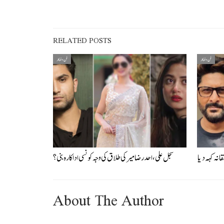
RELATED POSTS
فن و فنکار
فن و فنکار
قانہ کہہ دیا
سجل علی، احد رضا میر کی طلاق کی وجہ کونسی اداکارہ بنی؟
About The Author