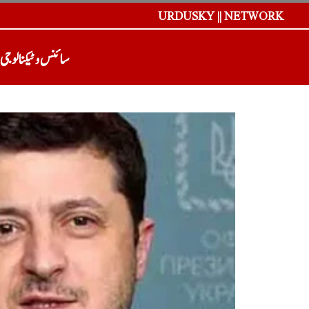
URDUSKY || NETWORK
سائنس و ٹیکنالوجی