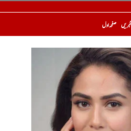
خبریں
صفحہ اول