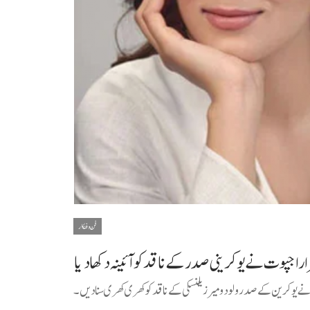
فن و فنکار
ا راجپوت نے یوکرینی صدر کے ناقد کو آئینہ دکھادیا
جپوت نے یوکرین کے صدر ولودومیر زیلنسکی کے ناقد کو کھری کھری سنادیں۔