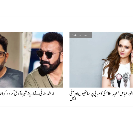
Entertainment
 نور عباس ’عہد وفا‘ کی کامیابی پر ساتھیوں اور آئی
ارشد وارثی نے اپنے شہرہ آفاق کردار کو احم
ایس…