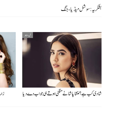
بشکریہ: سوشل میڈیا، جنگ
فن و فنکار
شادی کب ہے؟ منشا پاشا نے منگنی ہوتے ہی جواب دے دیا
زارا