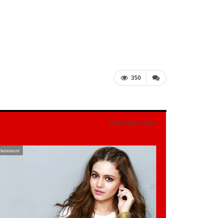
350
More From Author
rtainment