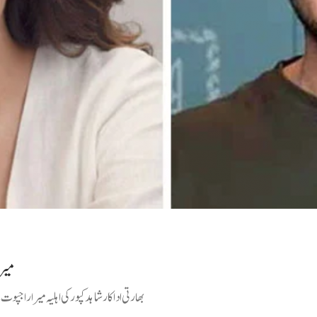
میر
بھارتی اداکار شاہد کپور کی اہلیہ میرا را