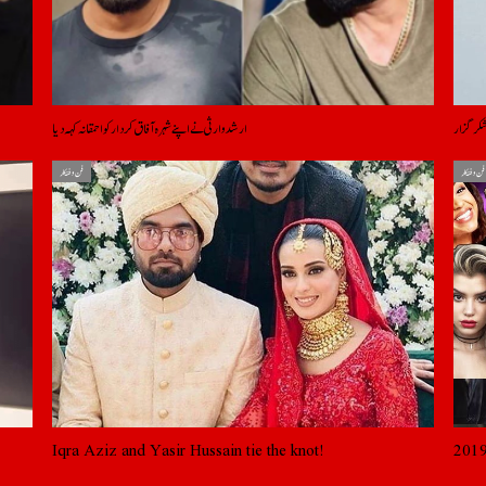
 شکر گزار
ارشد وارثی نے اپنے شہرہ آفاق کردار کو احمقانہ کہہ دیا
فن و فنکار
فن و فنکار
Iqra Aziz and Yasir Hussain tie the knot!