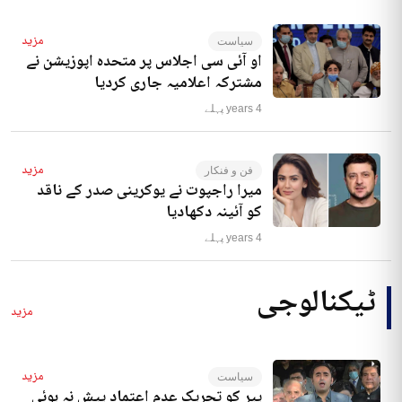
مزید
سیاست
او آئی سی اجلاس پر متحدہ اپوزیشن نے
مشترکہ اعلامیہ جاری کردیا
4 years پہلے
مزید
فن و فنکار
میرا راجپوت نے یوکرینی صدر کے ناقد
کو آئینہ دکھادیا
4 years پہلے
ٹیکنالوجی
مزید
مزید
سیاست
پیر کو تحریک عدم اعتماد پیش نہ ہوئی