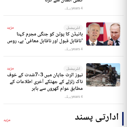
کسی انسان سے کرنا‘
4 years پہلے
مزید
انٹرنیشنل
بائیڈن کا پوٹن کو جنگی مجرم کہنا
'ناقابل قبول اور ناقابل معافی' ہے، روس
4 years پہلے
مزید
انٹرنیشنل
نیوز الرٹ جاپان میں 7۰3شدت کے خوف
ناک زلزلے کے جھٹکے آخری اطلاعات کے
مطابق عوام گھروں سے باہر
4 years پہلے
ادارتی پسند
مزید