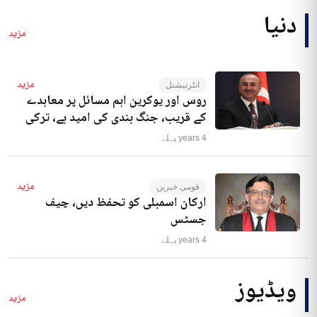
دنیا
مزید
مزید
انٹرنیشنل
روس اور یوکرین اہم مسائل پر معاہدے
کے قریب، جنگ بندی کی امید ہے، ترکی
4 years پہلے
مزید
قومی خبریں
ارکان اسمبلی کو تحفظ دیں، چیف
جسٹس
4 years پہلے
ویڈیوز
مزید