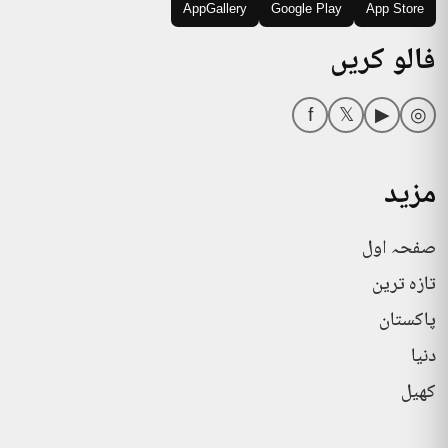
AppGallery
Google Play
App Store
فالو کریں
f
𝕏
▶
◎
مزید
صفحہ اول
تازہ ترین
پاکستان
دنیا
کھیل