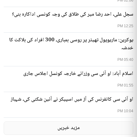
02:06 PM
سجل علی، احد رضا میر کی طلاق کی وجہ کونسی اداکارہ بنی؟
12:25 PM
یوکرین: ماریوپول تھیٹر پر روسی بمباری، 300 افراد کی ہلاکت کا
خدشہ
05:40 PM
اسلام آباد: او آئی سی وزرائے خارجہ کونسل اجلاس جاری
01:55 PM
او آئی سی کانفرنس کی آڑ میں اسپیکر نے آئین شکنی کی، شہباز
10:04 PM
مزید خبریں