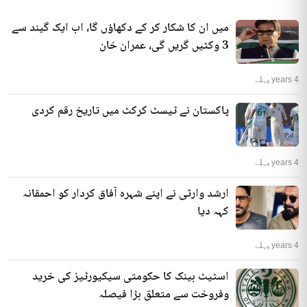
میں ان کا شکار کر کے دکھاؤں گا، اب ایک گیند سے
3 وکٹیں گریں گی، عمران خان
4 years پہلے
پاکستان نے ٹیسٹ کرکٹ میں تاریخ رقم کردی
4 years پہلے
ارشد وارثی نے اپنے شہرہ آفاق کردار کو احمقانہ
کہہ دیا
4 years پہلے
اسٹیٹ بینک کا حکومتی سیکیورٹیز کی خرید
وفروخت سے متعلق بڑا فیصلہ