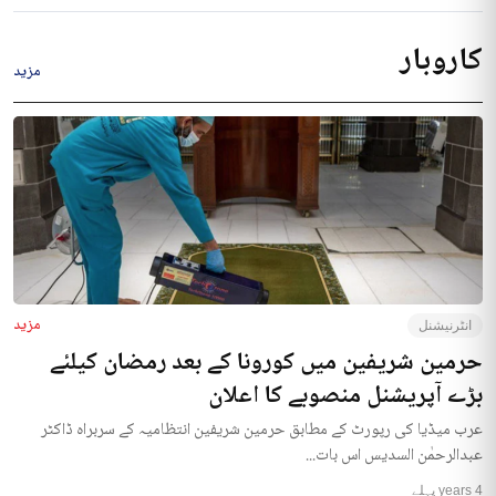
کاروبار
مزید
مزید
انٹرنیشنل
حرمین شریفین میں کورونا کے بعد رمضان کیلئے
بڑے آپریشنل منصوبے کا اعلان
عرب میڈیا کی رپورٹ کے مطابق حرمین شریفین انتظامیہ کے سربراہ ڈاکٹر
عبدالرحمٰن السدیس اس بات...
4 years پہلے