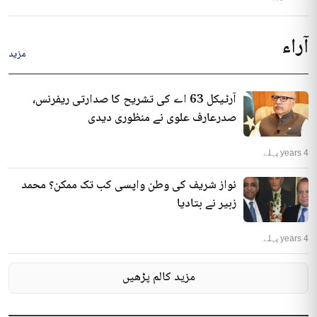
آراء
مزید
آرٹیکل 63 اے کی تشریح کا صدارتی ریفرنس،
صدرعارف علوی نے منظوری دیدی
4 years پہلے
نواز شریف کی وطن واپسی کب تک ممکن؟ محمد
زبیر نے بتادیا
4 years پہلے
مزید کالم پڑھیں