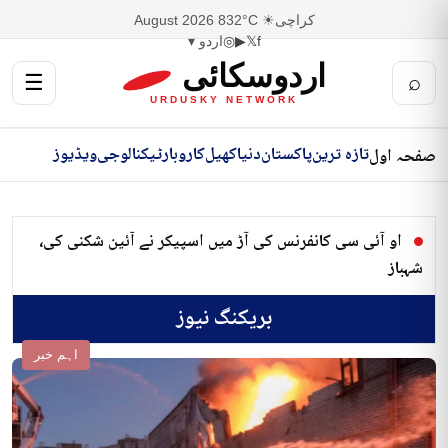
کراچی
☀ 32°C
8 August 2026
f
𝕏
▶
◎
اردو ▾
اردوسکائی
☰
⌕
URDUSKY NETWORK
تازہ ترین
پاکستان
دنیا
کھیل
کاروبار
ٹیکنالوجی
ویڈیوز
صفحہ اول
او آئی سی کانفرنس کی آڑ میں اسپیکر نے آئین شکنی کی،
شہباز
بریکنگ نیوز
اہم خبر