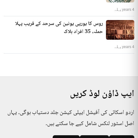
4 years پہلے
روس کا یورپی یونین کی سرحد کے قریب پہلا
حملہ، 35 افراد ہلاک
4 years پہلے
ایپ ڈاؤن لوڈ کریں
اردو اسکائی کی آفیشل ایپلی کیشن جلد دستیاب ہوگی۔ یہاں
اصل اسٹور لنکس شامل کیے جا سکتے ہیں۔