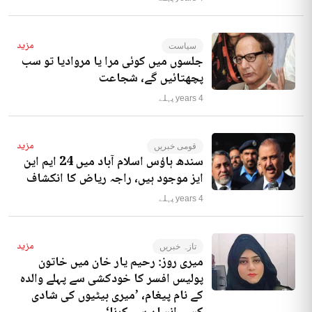
مزید
سیاست
جلسوں میں کوئی مرا یا مروادیا تو سب
پچھتائیں گے، شجاعت
4 years پہلے
مزید
قومی خبریں
سندھ ہاؤس اسلام آباد میں 24 ایم این
ایز موجود ہیں، راجہ ریاض کا انکشاف
4 years پہلے
مزید
تازہ خبریں
میری روز: رحیم یار خان میں خاتون
پولیس افسر کا خودکشی سے پہلے والدہ
کے نام پیغام، ’میری بیٹیوں کی شادی