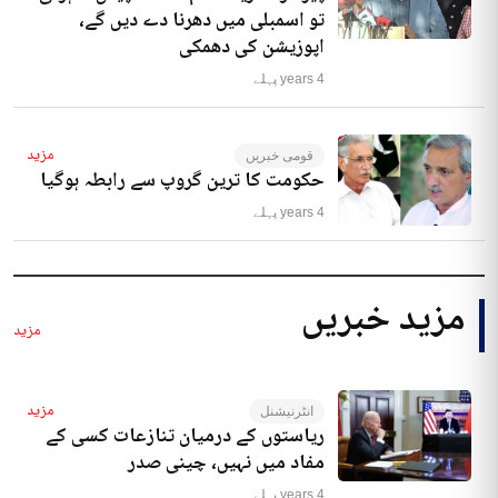
تو اسمبلی میں دھرنا دے دیں گے،
اپوزیشن کی دھمکی
4 years پہلے
مزید
قومی خبریں
حکومت کا ترین گروپ سے رابطہ ہوگیا
4 years پہلے
مزید خبریں
مزید
مزید
انٹرنیشنل
ریاستوں کے درمیان تنازعات کسی کے
مفاد میں نہیں، چینی صدر
4 years پہلے