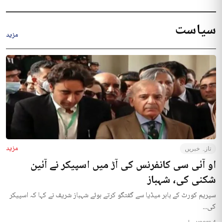
سیاست
مزید
مزید
تازہ خبریں
او آئی سی کانفرنس کی آڑ میں اسپیکر نے آئین
شکنی کی، شہباز
سپریم کورٹ کے باہر میڈیا سے گفتگو کرتے ہوئے شہباز شریف نے کہا کہ اسپیکر
کی...