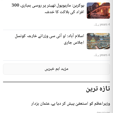
یوکرین: ماریوپول تھیٹر پر روسی بمباری، 300
افراد کی ہلاکت کا خدشہ
4 years پہلے
اسلام آباد: او آئی سی وزرائے خارجہ کونسل
اجلاس جاری
4 years پہلے
مزید اہم خبریں
تازہ ترین
وزیراعظم کو استعفیٰ پیش کر دیا ہے، عثمان بزدار