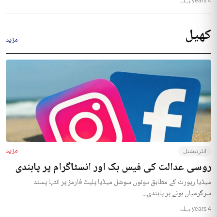
4 years پہلے
کھیل
مزید
مزید
انٹرنیشنل
روسی عدالت کی فیس بک اور انسٹاگرام پر پابندی
میڈیا رپورٹ کے مطابق دونوں سوشل میڈیا پلیٹ فارمز پر انتہا پسند
سرگرمیاں ہونے پر پابندی...
4 years پہلے