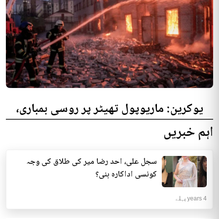
یوکرین: ماریوپول تھیٹر پر روسی بمباری،
300 افراد کی ہلاکت کا خدشہ
اہم خبریں
یوکرینی حکام نے مقامی تھیٹر پر روسی بمباری میں میں بڑی تعداد میں ہلاکتوں
کا خدشہ ظاہر کیا اور کہا کہ کم...
سجل علی، احد رضا میر کی طلاق کی وجہ
انٹرنیشنل | 4 years پہلے
کونسی اداکارہ بنی؟
4 years پہلے