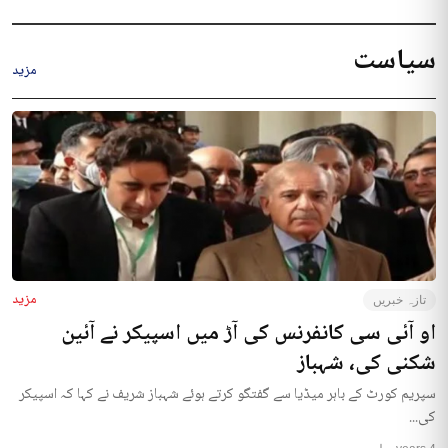
سیاست
مزید
مزید
تازہ خبریں
او آئی سی کانفرنس کی آڑ میں اسپیکر نے آئین
شکنی کی، شہباز
سپریم کورٹ کے باہر میڈیا سے گفتگو کرتے ہوئے شہباز شریف نے کہا کہ اسپیکر
کی...