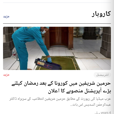
کاروبار
مزید
مزید
انٹرنیشنل
حرمین شریفین میں کورونا کے بعد رمضان کیلئے
بڑے آپریشنل منصوبے کا اعلان
عرب میڈیا کی رپورٹ کے مطابق حرمین شریفین انتظامیہ کے سربراہ ڈاکٹر
عبدالرحمٰن السدیس اس بات...
4 years پہلے