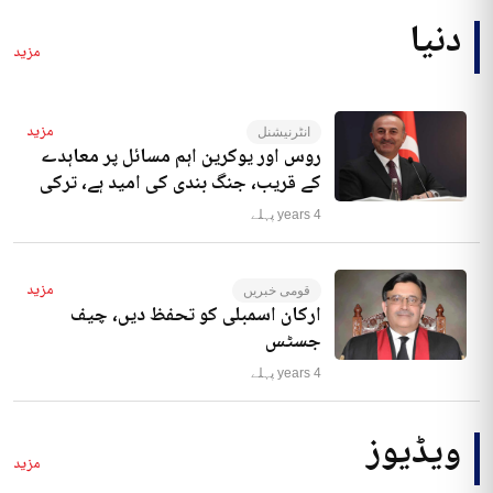
دنیا
مزید
مزید
انٹرنیشنل
روس اور یوکرین اہم مسائل پر معاہدے
کے قریب، جنگ بندی کی امید ہے، ترکی
4 years پہلے
مزید
قومی خبریں
ارکان اسمبلی کو تحفظ دیں، چیف
جسٹس
4 years پہلے
ویڈیوز
مزید