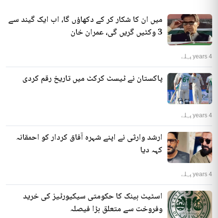
میں ان کا شکار کر کے دکھاؤں گا، اب ایک گیند سے
3 وکٹیں گریں گی، عمران خان
4 years پہلے
پاکستان نے ٹیسٹ کرکٹ میں تاریخ رقم کردی
4 years پہلے
ارشد وارثی نے اپنے شہرہ آفاق کردار کو احمقانہ
کہہ دیا
4 years پہلے
اسٹیٹ بینک کا حکومتی سیکیورٹیز کی خرید
وفروخت سے متعلق بڑا فیصلہ