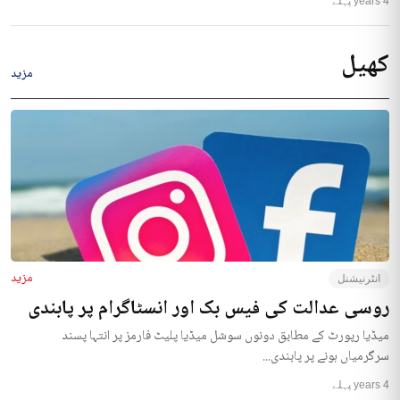
4 years پہلے
کھیل
مزید
مزید
انٹرنیشنل
روسی عدالت کی فیس بک اور انسٹاگرام پر پابندی
میڈیا رپورٹ کے مطابق دونوں سوشل میڈیا پلیٹ فارمز پر انتہا پسند
سرگرمیاں ہونے پر پابندی...
4 years پہلے