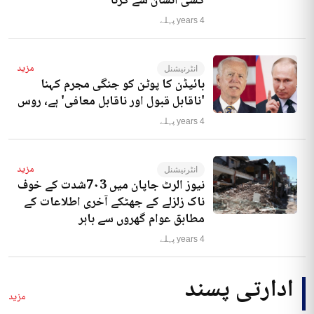
کسی انسان سے کرنا‘
4 years پہلے
مزید
انٹرنیشنل
بائیڈن کا پوٹن کو جنگی مجرم کہنا
'ناقابل قبول اور ناقابل معافی' ہے، روس
4 years پہلے
مزید
انٹرنیشنل
نیوز الرٹ جاپان میں 7۰3شدت کے خوف
ناک زلزلے کے جھٹکے آخری اطلاعات کے
مطابق عوام گھروں سے باہر
4 years پہلے
ادارتی پسند
مزید