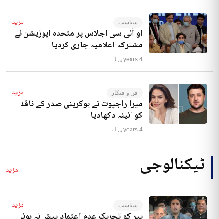
مزید
سیاست
او آئی سی اجلاس پر متحدہ اپوزیشن نے
مشترکہ اعلامیہ جاری کردیا
4 years پہلے
مزید
فن و فنکار
میرا راجپوت نے یوکرینی صدر کے ناقد
کو آئینہ دکھادیا
4 years پہلے
ٹیکنالوجی
مزید
مزید
سیاست
پیر کو تحریک عدم اعتماد پیش نہ ہوئی