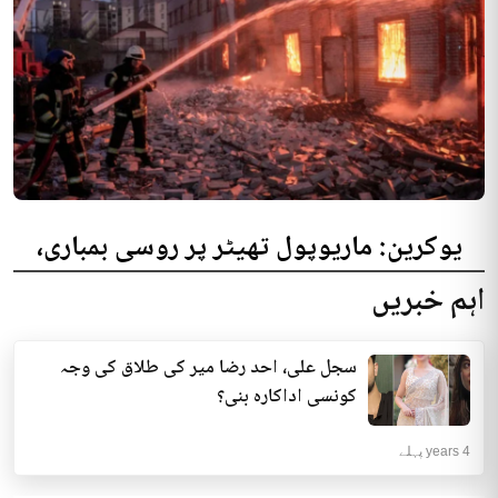
یوکرین: ماریوپول تھیٹر پر روسی بمباری،
300 افراد کی ہلاکت کا خدشہ
اہم خبریں
یوکرینی حکام نے مقامی تھیٹر پر روسی بمباری میں میں بڑی تعداد میں ہلاکتوں
کا خدشہ ظاہر کیا اور کہا کہ کم...
سجل علی، احد رضا میر کی طلاق کی وجہ
انٹرنیشنل | 4 years پہلے
کونسی اداکارہ بنی؟
4 years پہلے