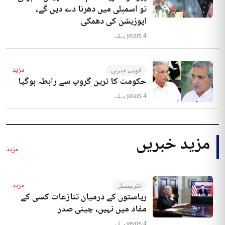
تو اسمبلی میں دھرنا دے دیں گے،
اپوزیشن کی دھمکی
4 years پہلے
مزید
قومی خبریں
حکومت کا ترین گروپ سے رابطہ ہوگیا
4 years پہلے
مزید خبریں
مزید
مزید
انٹرنیشنل
ریاستوں کے درمیان تنازعات کسی کے
مفاد میں نہیں، چینی صدر
4 years پہلے