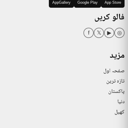
AppGallery
Google Play
App Store
فالو کریں
f
𝕏
▶
◎
مزید
صفحہ اول
تازہ ترین
پاکستان
دنیا
کھیل