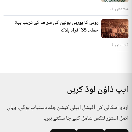
4 years پہلے
روس کا یورپی یونین کی سرحد کے قریب پہلا
حملہ، 35 افراد ہلاک
4 years پہلے
ایپ ڈاؤن لوڈ کریں
اردو اسکائی کی آفیشل ایپلی کیشن جلد دستیاب ہوگی۔ یہاں
اصل اسٹور لنکس شامل کیے جا سکتے ہیں۔