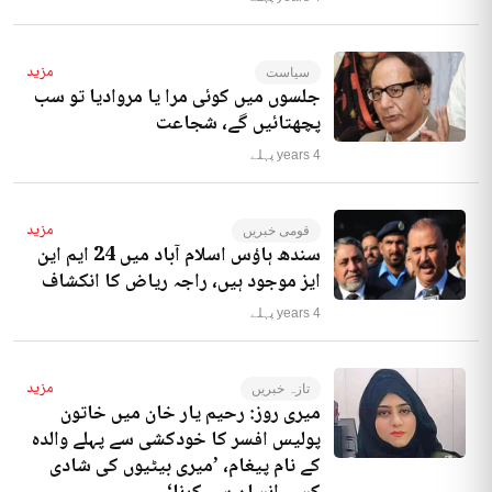
مزید
سیاست
جلسوں میں کوئی مرا یا مروادیا تو سب
پچھتائیں گے، شجاعت
4 years پہلے
مزید
قومی خبریں
سندھ ہاؤس اسلام آباد میں 24 ایم این
ایز موجود ہیں، راجہ ریاض کا انکشاف
4 years پہلے
مزید
تازہ خبریں
میری روز: رحیم یار خان میں خاتون
پولیس افسر کا خودکشی سے پہلے والدہ
کے نام پیغام، ’میری بیٹیوں کی شادی