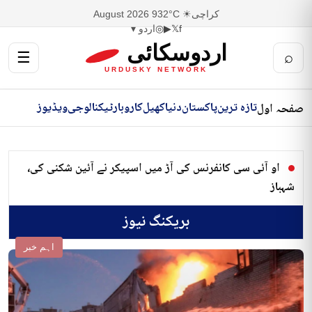
کراچی
☀ 32°C
9 August 2026
f
𝕏
▶
◎
اردو ▾
اردوسکائی
☰
⌕
URDUSKY NETWORK
تازہ ترین
پاکستان
دنیا
کھیل
کاروبار
ٹیکنالوجی
ویڈیوز
صفحہ اول
او آئی سی کانفرنس کی آڑ میں اسپیکر نے آئین شکنی کی،
شہباز
بریکنگ نیوز
اہم خبر