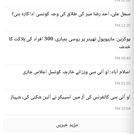
02:06 PM
سجل علی، احد رضا میر کی طلاق کی وجہ کونسی اداکارہ بنی؟
12:25 PM
یوکرین: ماریوپول تھیٹر پر روسی بمباری، 300 افراد کی ہلاکت کا
خدشہ
05:40 PM
اسلام آباد: او آئی سی وزرائے خارجہ کونسل اجلاس جاری
01:55 PM
او آئی سی کانفرنس کی آڑ میں اسپیکر نے آئین شکنی کی، شہباز
10:04 PM
مزید خبریں