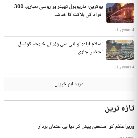
یوکرین: ماریوپول تھیٹر پر روسی بمباری، 300
افراد کی ہلاکت کا خدشہ
4 years پہلے
اسلام آباد: او آئی سی وزرائے خارجہ کونسل
اجلاس جاری
4 years پہلے
مزید اہم خبریں
تازہ ترین
وزیراعظم کو استعفیٰ پیش کر دیا ہے، عثمان بزدار