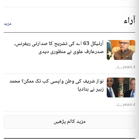
آراء
مزید
آرٹیکل 63 اے کی تشریح کا صدارتی ریفرنس،
صدرعارف علوی نے منظوری دیدی
4 years پہلے
نواز شریف کی وطن واپسی کب تک ممکن؟ محمد
زبیر نے بتادیا
4 years پہلے
مزید کالم پڑھیں