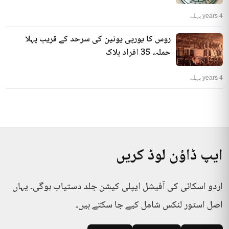
4 years پہلے
روس کا یورپی یونین کی سرحد کے قریب پہلا
حملہ، 35 افراد ہلاک
4 years پہلے
ایپ ڈاؤن لوڈ کریں
اردو اسکائی کی آفیشل ایپلی کیشن جلد دستیاب ہوگی۔ یہاں
اصل اسٹور لنکس شامل کیے جا سکتے ہیں۔