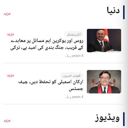
دنیا
مزید
مزید
انٹرنیشنل
روس اور یوکرین اہم مسائل پر معاہدے
کے قریب، جنگ بندی کی امید ہے، ترکی
4 years پہلے
مزید
قومی خبریں
ارکان اسمبلی کو تحفظ دیں، چیف
جسٹس
4 years پہلے
ویڈیوز
مزید