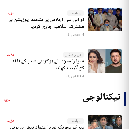
مزید
سیاست
او آئی سی اجلاس پر متحدہ اپوزیشن نے
مشترکہ اعلامیہ جاری کردیا
4 years پہلے
مزید
فن و فنکار
میرا راجپوت نے یوکرینی صدر کے ناقد
کو آئینہ دکھادیا
4 years پہلے
ٹیکنالوجی
مزید
مزید
سیاست
پیر کو تحریک عدم اعتماد پیش نہ ہوئی