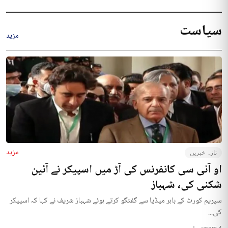
سیاست
مزید
مزید
تازہ خبریں
او آئی سی کانفرنس کی آڑ میں اسپیکر نے آئین
شکنی کی، شہباز
سپریم کورٹ کے باہر میڈیا سے گفتگو کرتے ہوئے شہباز شریف نے کہا کہ اسپیکر
کی...