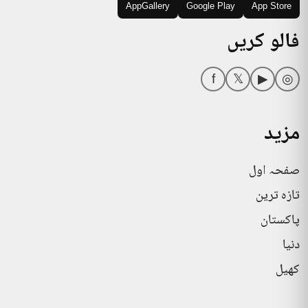
AppGallery
Google Play
App Store
فالو کریں
f
𝕏
▶
◎
مزید
صفحہ اول
تازہ ترین
پاکستان
دنیا
کھیل