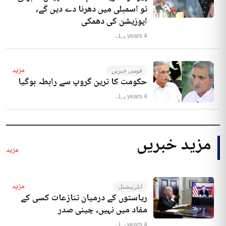
تو اسمبلی میں دھرنا دے دیں گے،
اپوزیشن کی دھمکی
4 years پہلے
مزید
قومی خبریں
حکومت کا ترین گروپ سے رابطہ ہوگیا
4 years پہلے
مزید خبریں
مزید
مزید
انٹرنیشنل
ریاستوں کے درمیان تنازعات کسی کے
مفاد میں نہیں، چینی صدر
4 years پہلے