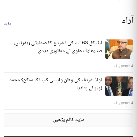
آراء
مزید
آرٹیکل 63 اے کی تشریح کا صدارتی ریفرنس،
صدرعارف علوی نے منظوری دیدی
4 years پہلے
نواز شریف کی وطن واپسی کب تک ممکن؟ محمد
زبیر نے بتادیا
4 years پہلے
مزید کالم پڑھیں