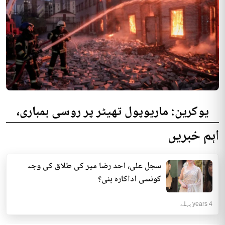
یوکرین: ماریوپول تھیٹر پر روسی بمباری،
300 افراد کی ہلاکت کا خدشہ
اہم خبریں
یوکرینی حکام نے مقامی تھیٹر پر روسی بمباری میں میں بڑی تعداد میں ہلاکتوں
کا خدشہ ظاہر کیا اور کہا کہ کم...
سجل علی، احد رضا میر کی طلاق کی وجہ
انٹرنیشنل | 4 years پہلے
کونسی اداکارہ بنی؟
4 years پہلے