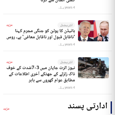
کسی انسان سے کرنا‘
4 years پہلے
مزید
انٹرنیشنل
بائیڈن کا پوٹن کو جنگی مجرم کہنا
'ناقابل قبول اور ناقابل معافی' ہے، روس
4 years پہلے
مزید
انٹرنیشنل
نیوز الرٹ جاپان میں 7۰3شدت کے خوف
ناک زلزلے کے جھٹکے آخری اطلاعات کے
مطابق عوام گھروں سے باہر
4 years پہلے
ادارتی پسند
مزید