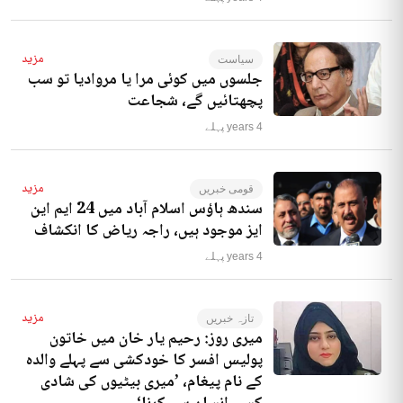
مزید
سیاست
جلسوں میں کوئی مرا یا مروادیا تو سب
پچھتائیں گے، شجاعت
4 years پہلے
مزید
قومی خبریں
سندھ ہاؤس اسلام آباد میں 24 ایم این
ایز موجود ہیں، راجہ ریاض کا انکشاف
4 years پہلے
مزید
تازہ خبریں
میری روز: رحیم یار خان میں خاتون
پولیس افسر کا خودکشی سے پہلے والدہ
کے نام پیغام، ’میری بیٹیوں کی شادی