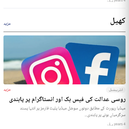
4 years پہلے
کھیل
مزید
مزید
انٹرنیشنل
روسی عدالت کی فیس بک اور انسٹاگرام پر پابندی
میڈیا رپورٹ کے مطابق دونوں سوشل میڈیا پلیٹ فارمز پر انتہا پسند
سرگرمیاں ہونے پر پابندی...
4 years پہلے