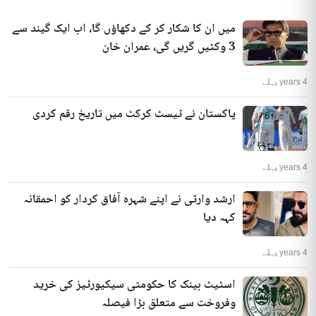
میں ان کا شکار کر کے دکھاؤں گا، اب ایک گیند سے
3 وکٹیں گریں گی، عمران خان
4 years پہلے
پاکستان نے ٹیسٹ کرکٹ میں تاریخ رقم کردی
4 years پہلے
ارشد وارثی نے اپنے شہرہ آفاق کردار کو احمقانہ
کہہ دیا
4 years پہلے
اسٹیٹ بینک کا حکومتی سیکیورٹیز کی خرید
وفروخت سے متعلق بڑا فیصلہ