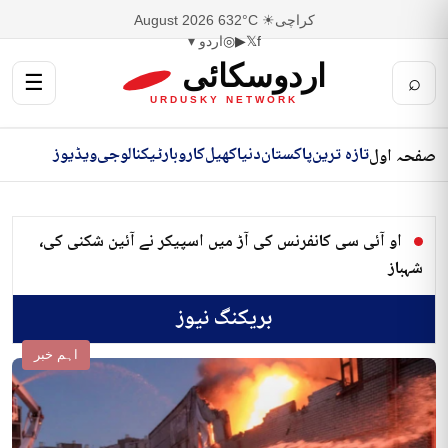
کراچی
☀ 32°C
6 August 2026
f
𝕏
▶
◎
اردو ▾
اردوسکائی
☰
⌕
URDUSKY NETWORK
تازہ ترین
پاکستان
دنیا
کھیل
کاروبار
ٹیکنالوجی
ویڈیوز
صفحہ اول
او آئی سی کانفرنس کی آڑ میں اسپیکر نے آئین شکنی کی،
شہباز
بریکنگ نیوز
اہم خبر