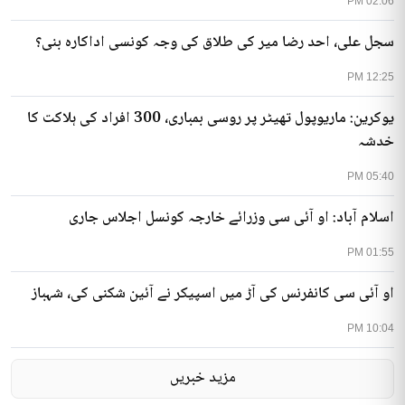
02:06 PM
سجل علی، احد رضا میر کی طلاق کی وجہ کونسی اداکارہ بنی؟
12:25 PM
یوکرین: ماریوپول تھیٹر پر روسی بمباری، 300 افراد کی ہلاکت کا
خدشہ
05:40 PM
اسلام آباد: او آئی سی وزرائے خارجہ کونسل اجلاس جاری
01:55 PM
او آئی سی کانفرنس کی آڑ میں اسپیکر نے آئین شکنی کی، شہباز
10:04 PM
مزید خبریں