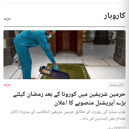
کاروبار
مزید
مزید
انٹرنیشنل
حرمین شریفین میں کورونا کے بعد رمضان کیلئے
بڑے آپریشنل منصوبے کا اعلان
عرب میڈیا کی رپورٹ کے مطابق حرمین شریفین انتظامیہ کے سربراہ ڈاکٹر
عبدالرحمٰن السدیس اس بات...
4 years پہلے