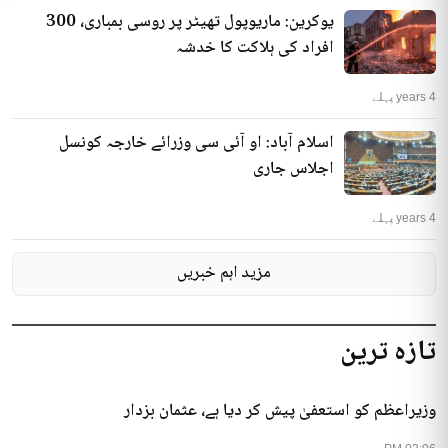
یوکرین: ماریوپول تھیٹر پر روسی بمباری، 300
افراد کی ہلاکت کا خدشہ
4 years پہلے
اسلام آباد: او آئی سی وزرائے خارجہ کونسل
اجلاس جاری
4 years پہلے
مزید اہم خبریں
تازہ ترین
وزیراعظم کو استعفیٰ پیش کر دیا ہے، عثمان بزدار