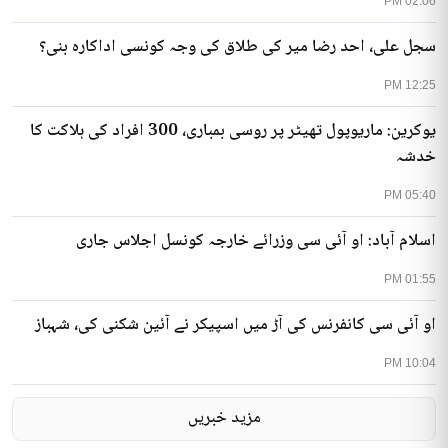
02:06 PM
سجل علی، احد رضا میر کی طلاق کی وجہ کونسی اداکارہ بنی؟
12:25 PM
یوکرین: ماریوپول تھیٹر پر روسی بمباری، 300 افراد کی ہلاکت کا
خدشہ
05:40 PM
اسلام آباد: او آئی سی وزرائے خارجہ کونسل اجلاس جاری
01:55 PM
او آئی سی کانفرنس کی آڑ میں اسپیکر نے آئین شکنی کی، شہباز
10:04 PM
مزید خبریں