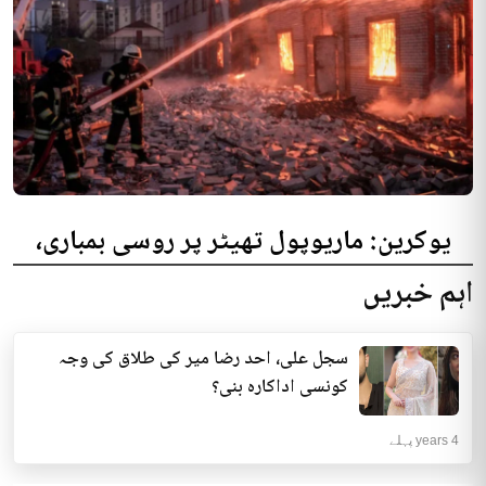
یوکرین: ماریوپول تھیٹر پر روسی بمباری،
300 افراد کی ہلاکت کا خدشہ
اہم خبریں
یوکرینی حکام نے مقامی تھیٹر پر روسی بمباری میں میں بڑی تعداد میں ہلاکتوں
کا خدشہ ظاہر کیا اور کہا کہ کم...
سجل علی، احد رضا میر کی طلاق کی وجہ
انٹرنیشنل | 4 years پہلے
کونسی اداکارہ بنی؟
4 years پہلے