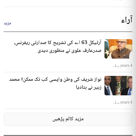
آراء
مزید
آرٹیکل 63 اے کی تشریح کا صدارتی ریفرنس،
صدرعارف علوی نے منظوری دیدی
4 years پہلے
نواز شریف کی وطن واپسی کب تک ممکن؟ محمد
زبیر نے بتادیا
4 years پہلے
مزید کالم پڑھیں