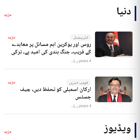
دنیا
مزید
مزید
انٹرنیشنل
روس اور یوکرین اہم مسائل پر معاہدے
کے قریب، جنگ بندی کی امید ہے، ترکی
4 years پہلے
مزید
قومی خبریں
ارکان اسمبلی کو تحفظ دیں، چیف
جسٹس
4 years پہلے
ویڈیوز
مزید