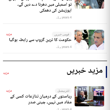
تو اسمبلی میں دھرنا دے دیں گے،
اپوزیشن کی دھمکی
4 years پہلے
مزید
قومی خبریں
حکومت کا ترین گروپ سے رابطہ ہوگیا
4 years پہلے
مزید خبریں
مزید
مزید
انٹرنیشنل
ریاستوں کے درمیان تنازعات کسی کے
مفاد میں نہیں، چینی صدر
4 years پہلے