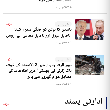
کسی انسان سے کرنا‘
4 years پہلے
مزید
انٹرنیشنل
بائیڈن کا پوٹن کو جنگی مجرم کہنا
'ناقابل قبول اور ناقابل معافی' ہے، روس
4 years پہلے
مزید
انٹرنیشنل
نیوز الرٹ جاپان میں 7۰3شدت کے خوف
ناک زلزلے کے جھٹکے آخری اطلاعات کے
مطابق عوام گھروں سے باہر
4 years پہلے
ادارتی پسند
مزید