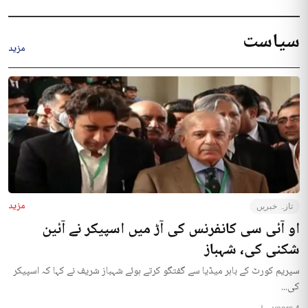
سیاست
مزید
مزید
تازہ خبریں
او آئی سی کانفرنس کی آڑ میں اسپیکر نے آئین
شکنی کی، شہباز
سپریم کورٹ کے باہر میڈیا سے گفتگو کرتے ہوئے شہباز شریف نے کہا کہ اسپیکر
کی...