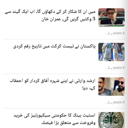
میں ان کا شکار کر کے دکھاؤں گا، اب ایک گیند سے
3 وکٹیں گریں گی، عمران خان
4 years پہلے
پاکستان نے ٹیسٹ کرکٹ میں تاریخ رقم کردی
4 years پہلے
ارشد وارثی نے اپنے شہرہ آفاق کردار کو احمقانہ
کہہ دیا
4 years پہلے
اسٹیٹ بینک کا حکومتی سیکیورٹیز کی خرید
وفروخت سے متعلق بڑا فیصلہ