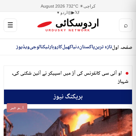
کراچی
☀ 32°C
7 August 2026
f
𝕏
▶
◎
اردو ▾
اردوسکائی
☰
⌕
URDUSKY NETWORK
تازہ ترین
پاکستان
دنیا
کھیل
کاروبار
ٹیکنالوجی
ویڈیوز
صفحہ اول
او آئی سی کانفرنس کی آڑ میں اسپیکر نے آئین شکنی کی،
شہباز
بریکنگ نیوز
اہم خبر