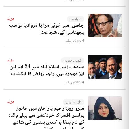
مزید
سیاست
جلسوں میں کوئی مرا یا مروادیا تو سب
پچھتائیں گے، شجاعت
4 years پہلے
مزید
قومی خبریں
سندھ ہاؤس اسلام آباد میں 24 ایم این
ایز موجود ہیں، راجہ ریاض کا انکشاف
4 years پہلے
مزید
تازہ خبریں
میری روز: رحیم یار خان میں خاتون
پولیس افسر کا خودکشی سے پہلے والدہ
کے نام پیغام، ’میری بیٹیوں کی شادی