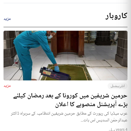
کاروبار
مزید
مزید
انٹرنیشنل
حرمین شریفین میں کورونا کے بعد رمضان کیلئے
بڑے آپریشنل منصوبے کا اعلان
عرب میڈیا کی رپورٹ کے مطابق حرمین شریفین انتظامیہ کے سربراہ ڈاکٹر
عبدالرحمٰن السدیس اس بات...
4 years پہلے