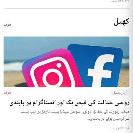
4 years پہلے
کھیل
مزید
مزید
انٹرنیشنل
روسی عدالت کی فیس بک اور انسٹاگرام پر پابندی
میڈیا رپورٹ کے مطابق دونوں سوشل میڈیا پلیٹ فارمز پر انتہا پسند
سرگرمیاں ہونے پر پابندی...
4 years پہلے