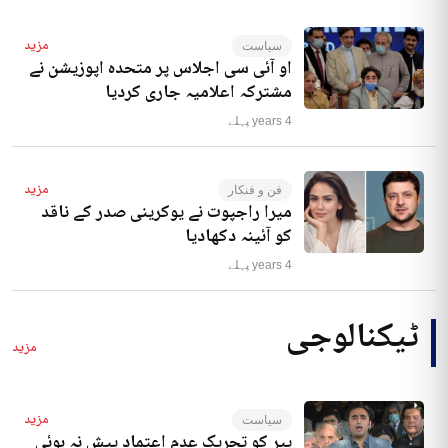
مزید
سیاست
او آئی سی اجلاس پر متحدہ اپوزیشن نے
مشترکہ اعلامیہ جاری کردیا
4 years پہلے
مزید
فن و فنکار
میرا راجپوت نے یوکرینی صدر کے ناقد
کو آئینہ دکھادیا
4 years پہلے
ٹیکنالوجی
مزید
مزید
سیاست
پیر کو تحریک عدم اعتماد پیش نہ ہوئی