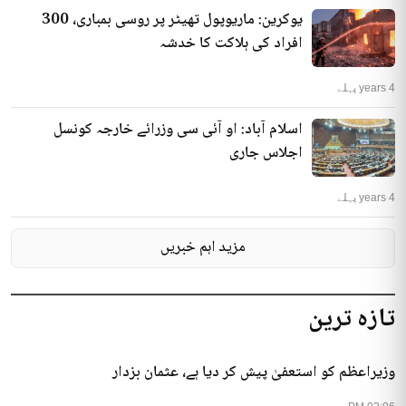
یوکرین: ماریوپول تھیٹر پر روسی بمباری، 300
افراد کی ہلاکت کا خدشہ
4 years پہلے
اسلام آباد: او آئی سی وزرائے خارجہ کونسل
اجلاس جاری
4 years پہلے
مزید اہم خبریں
تازہ ترین
وزیراعظم کو استعفیٰ پیش کر دیا ہے، عثمان بزدار