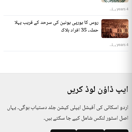
4 years پہلے
روس کا یورپی یونین کی سرحد کے قریب پہلا
حملہ، 35 افراد ہلاک
4 years پہلے
ایپ ڈاؤن لوڈ کریں
اردو اسکائی کی آفیشل ایپلی کیشن جلد دستیاب ہوگی۔ یہاں
اصل اسٹور لنکس شامل کیے جا سکتے ہیں۔