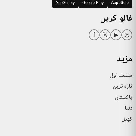
AppGallery
Google Play
App Store
فالو کریں
f
𝕏
▶
◎
مزید
صفحہ اول
تازہ ترین
پاکستان
دنیا
کھیل