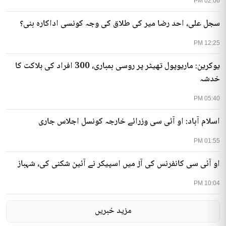
02:06 PM
سجل علی، احد رضا میر کی طلاق کی وجہ کونسی اداکارہ بنی؟
12:25 PM
یوکرین: ماریوپول تھیٹر پر روسی بمباری، 300 افراد کی ہلاکت کا
خدشہ
05:40 PM
اسلام آباد: او آئی سی وزرائے خارجہ کونسل اجلاس جاری
01:55 PM
او آئی سی کانفرنس کی آڑ میں اسپیکر نے آئین شکنی کی، شہباز
10:04 PM
مزید خبریں