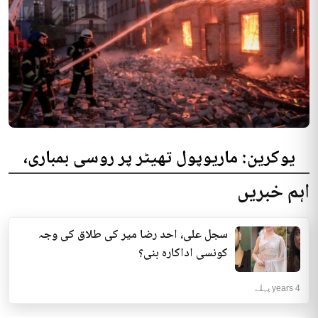
یوکرین: ماریوپول تھیٹر پر روسی بمباری،
300 افراد کی ہلاکت کا خدشہ
اہم خبریں
یوکرینی حکام نے مقامی تھیٹر پر روسی بمباری میں میں بڑی تعداد میں ہلاکتوں
کا خدشہ ظاہر کیا اور کہا کہ کم...
سجل علی، احد رضا میر کی طلاق کی وجہ
انٹرنیشنل | 4 years پہلے
کونسی اداکارہ بنی؟
4 years پہلے