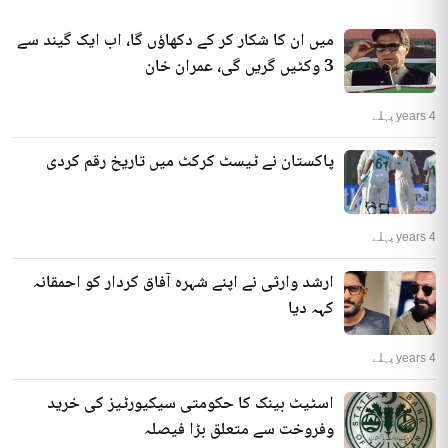
میں ان کا شکار کر کے دکھاؤں گا، اب ایک گیند سے
3 وکٹیں گریں گی، عمران خان
4 years پہلے
پاکستان نے ٹیسٹ کرکٹ میں تاریخ رقم کردی
4 years پہلے
ارشد وارثی نے اپنے شہرہ آفاق کردار کو احمقانہ
کہہ دیا
4 years پہلے
اسٹیٹ بینک کا حکومتی سیکیورٹیز کی خرید
وفروخت سے متعلق بڑا فیصلہ