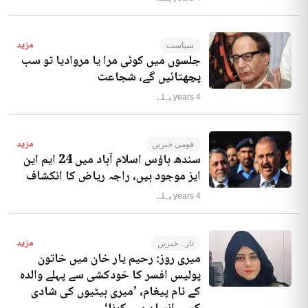
مزید
سیاست
جلسوں میں کوئی مرا یا مروادیا تو سب
پچھتائیں گے، شجاعت
4 years پہلے
مزید
قومی خبریں
سندھ ہاؤس اسلام آباد میں 24 ایم این
ایز موجود ہیں، راجہ ریاض کا انکشاف
4 years پہلے
مزید
تازہ خبریں
میری روز: رحیم یار خان میں خاتون
پولیس افسر کا خودکشی سے پہلے والدہ
کے نام پیغام، ’میری بیٹیوں کی شادی