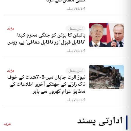
کسی انسان سے کرنا‘
4 years پہلے
مزید
انٹرنیشنل
بائیڈن کا پوٹن کو جنگی مجرم کہنا
'ناقابل قبول اور ناقابل معافی' ہے، روس
4 years پہلے
مزید
انٹرنیشنل
نیوز الرٹ جاپان میں 7۰3شدت کے خوف
ناک زلزلے کے جھٹکے آخری اطلاعات کے
مطابق عوام گھروں سے باہر
4 years پہلے
ادارتی پسند
مزید