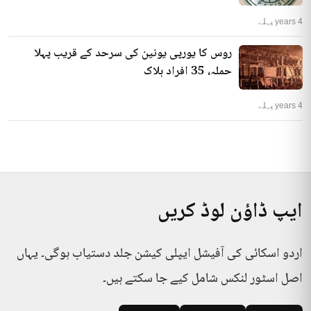
4 years پہلے
روس کا یورپی یونین کی سرحد کے قریب پہلا
حملہ، 35 افراد ہلاک
4 years پہلے
ایپ ڈاؤن لوڈ کریں
اردو اسکائی کی آفیشل ایپلی کیشن جلد دستیاب ہوگی۔ یہاں
اصل اسٹور لنکس شامل کیے جا سکتے ہیں۔