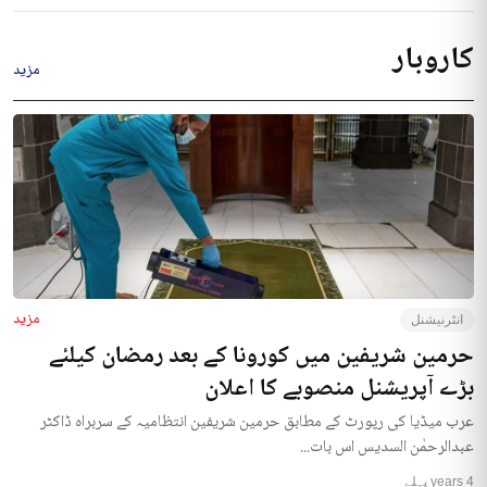
کاروبار
مزید
مزید
انٹرنیشنل
حرمین شریفین میں کورونا کے بعد رمضان کیلئے
بڑے آپریشنل منصوبے کا اعلان
عرب میڈیا کی رپورٹ کے مطابق حرمین شریفین انتظامیہ کے سربراہ ڈاکٹر
عبدالرحمٰن السدیس اس بات...
4 years پہلے