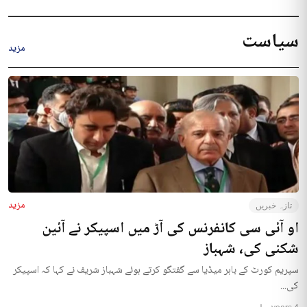
سیاست
مزید
مزید
تازہ خبریں
او آئی سی کانفرنس کی آڑ میں اسپیکر نے آئین
شکنی کی، شہباز
سپریم کورٹ کے باہر میڈیا سے گفتگو کرتے ہوئے شہباز شریف نے کہا کہ اسپیکر
کی...