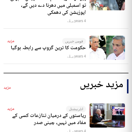
تو اسمبلی میں دھرنا دے دیں گے،
اپوزیشن کی دھمکی
4 years پہلے
مزید
قومی خبریں
حکومت کا ترین گروپ سے رابطہ ہوگیا
4 years پہلے
مزید خبریں
مزید
مزید
انٹرنیشنل
ریاستوں کے درمیان تنازعات کسی کے
مفاد میں نہیں، چینی صدر
4 years پہلے