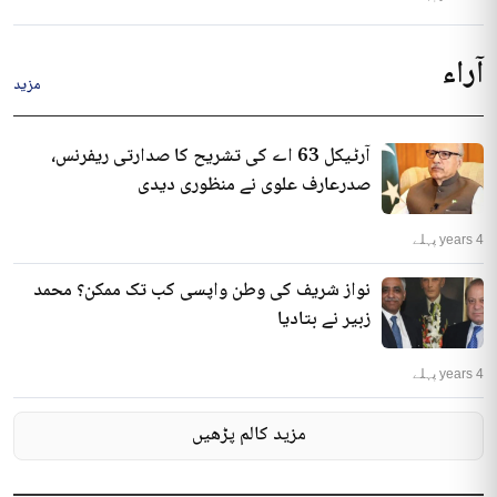
آراء
مزید
آرٹیکل 63 اے کی تشریح کا صدارتی ریفرنس،
صدرعارف علوی نے منظوری دیدی
4 years پہلے
نواز شریف کی وطن واپسی کب تک ممکن؟ محمد
زبیر نے بتادیا
4 years پہلے
مزید کالم پڑھیں