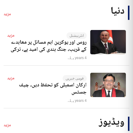
دنیا
مزید
مزید
انٹرنیشنل
روس اور یوکرین اہم مسائل پر معاہدے
کے قریب، جنگ بندی کی امید ہے، ترکی
4 years پہلے
مزید
قومی خبریں
ارکان اسمبلی کو تحفظ دیں، چیف
جسٹس
4 years پہلے
ویڈیوز
مزید