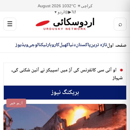
کراچی
☀ 32°C
10 August 2026
f
𝕏
▶
◎
اردو ▾
اردوسکائی
☰
⌕
URDUSKY NETWORK
تازہ ترین
پاکستان
دنیا
کھیل
کاروبار
ٹیکنالوجی
ویڈیوز
صفحہ اول
او آئی سی کانفرنس کی آڑ میں اسپیکر نے آئین شکنی کی،
شہباز
بریکنگ نیوز
اہم خبر