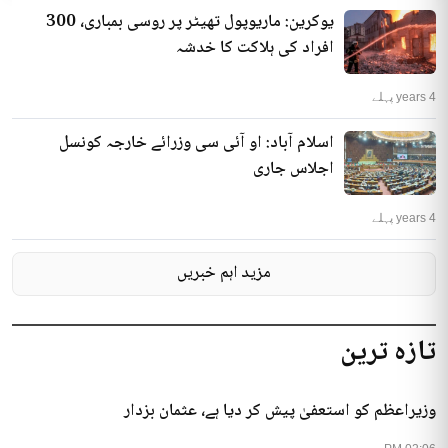
یوکرین: ماریوپول تھیٹر پر روسی بمباری، 300
افراد کی ہلاکت کا خدشہ
4 years پہلے
اسلام آباد: او آئی سی وزرائے خارجہ کونسل
اجلاس جاری
4 years پہلے
مزید اہم خبریں
تازہ ترین
وزیراعظم کو استعفیٰ پیش کر دیا ہے، عثمان بزدار