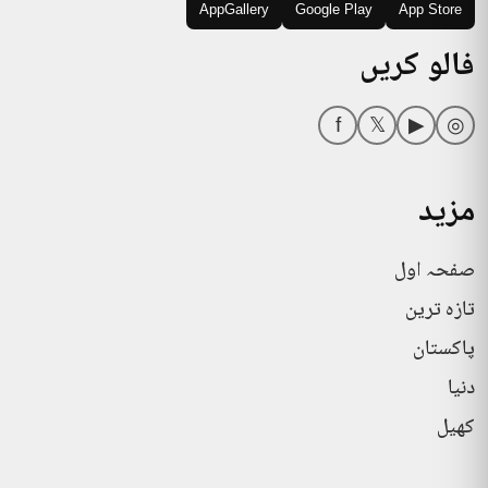
AppGallery
Google Play
App Store
فالو کریں
f
𝕏
▶
◎
مزید
صفحہ اول
تازہ ترین
پاکستان
دنیا
کھیل