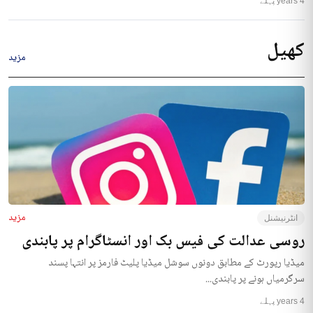
4 years پہلے
کھیل
مزید
مزید
انٹرنیشنل
روسی عدالت کی فیس بک اور انسٹاگرام پر پابندی
میڈیا رپورٹ کے مطابق دونوں سوشل میڈیا پلیٹ فارمز پر انتہا پسند
سرگرمیاں ہونے پر پابندی...
4 years پہلے