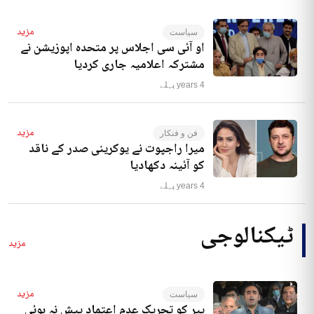
مزید
سیاست
او آئی سی اجلاس پر متحدہ اپوزیشن نے
مشترکہ اعلامیہ جاری کردیا
4 years پہلے
مزید
فن و فنکار
میرا راجپوت نے یوکرینی صدر کے ناقد
کو آئینہ دکھادیا
4 years پہلے
ٹیکنالوجی
مزید
مزید
سیاست
پیر کو تحریک عدم اعتماد پیش نہ ہوئی