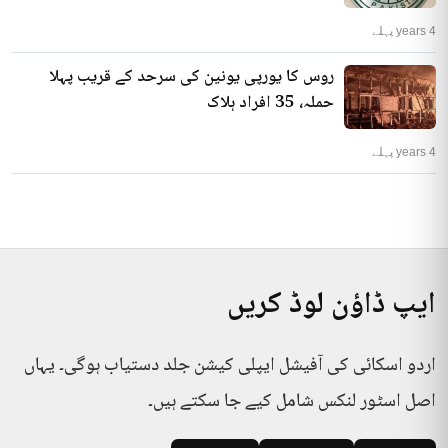
4 years پہلے
روس کا یورپی یونین کی سرحد کے قریب پہلا
حملہ، 35 افراد ہلاک
4 years پہلے
ایپ ڈاؤن لوڈ کریں
اردو اسکائی کی آفیشل ایپلی کیشن جلد دستیاب ہوگی۔ یہاں
اصل اسٹور لنکس شامل کیے جا سکتے ہیں۔