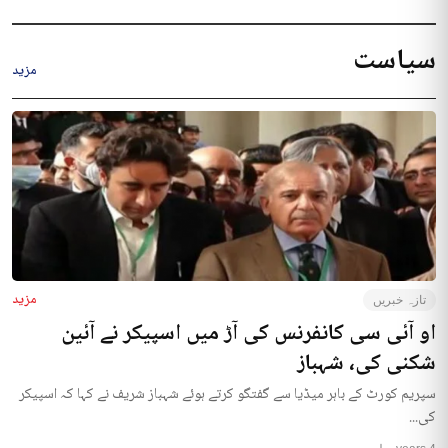
سیاست
مزید
مزید
تازہ خبریں
او آئی سی کانفرنس کی آڑ میں اسپیکر نے آئین
شکنی کی، شہباز
سپریم کورٹ کے باہر میڈیا سے گفتگو کرتے ہوئے شہباز شریف نے کہا کہ اسپیکر
کی...