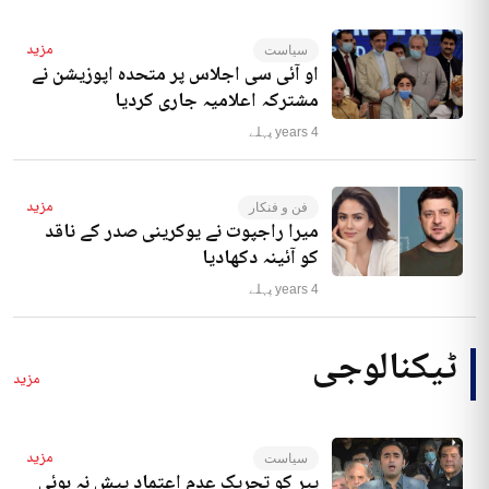
مزید
سیاست
او آئی سی اجلاس پر متحدہ اپوزیشن نے
مشترکہ اعلامیہ جاری کردیا
4 years پہلے
مزید
فن و فنکار
میرا راجپوت نے یوکرینی صدر کے ناقد
کو آئینہ دکھادیا
4 years پہلے
ٹیکنالوجی
مزید
مزید
سیاست
پیر کو تحریک عدم اعتماد پیش نہ ہوئی