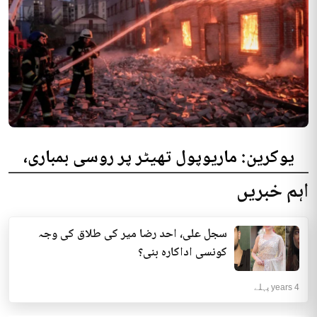
یوکرین: ماریوپول تھیٹر پر روسی بمباری،
300 افراد کی ہلاکت کا خدشہ
اہم خبریں
یوکرینی حکام نے مقامی تھیٹر پر روسی بمباری میں میں بڑی تعداد میں ہلاکتوں
کا خدشہ ظاہر کیا اور کہا کہ کم...
سجل علی، احد رضا میر کی طلاق کی وجہ
انٹرنیشنل | 4 years پہلے
کونسی اداکارہ بنی؟
4 years پہلے