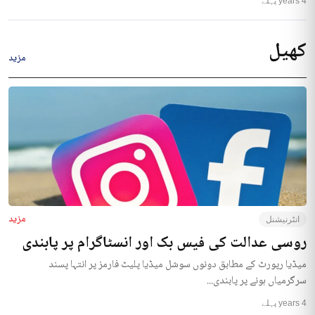
4 years پہلے
کھیل
مزید
مزید
انٹرنیشنل
روسی عدالت کی فیس بک اور انسٹاگرام پر پابندی
میڈیا رپورٹ کے مطابق دونوں سوشل میڈیا پلیٹ فارمز پر انتہا پسند
سرگرمیاں ہونے پر پابندی...
4 years پہلے