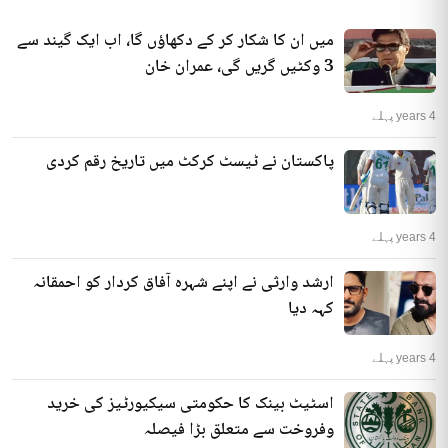
میں ان کا شکار کر کے دکھاؤں گا، اب ایک گیند سے
3 وکٹیں گریں گی، عمران خان
4 years پہلے
پاکستان نے ٹیسٹ کرکٹ میں تاریخ رقم کردی
4 years پہلے
ارشد وارثی نے اپنے شہرہ آفاق کردار کو احمقانہ
کہہ دیا
4 years پہلے
اسٹیٹ بینک کا حکومتی سیکیورٹیز کی خرید
وفروخت سے متعلق بڑا فیصلہ