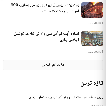
یوکرین: ماریوپول تھیٹر پر روسی بمباری، 300
افراد کی ہلاکت کا خدشہ
4 years پہلے
اسلام آباد: او آئی سی وزرائے خارجہ کونسل
اجلاس جاری
4 years پہلے
مزید اہم خبریں
تازہ ترین
وزیراعظم کو استعفیٰ پیش کر دیا ہے، عثمان بزدار