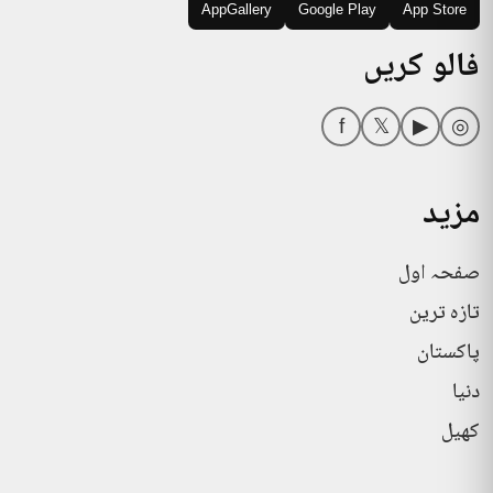
AppGallery
Google Play
App Store
فالو کریں
f
𝕏
▶
◎
مزید
صفحہ اول
تازہ ترین
پاکستان
دنیا
کھیل