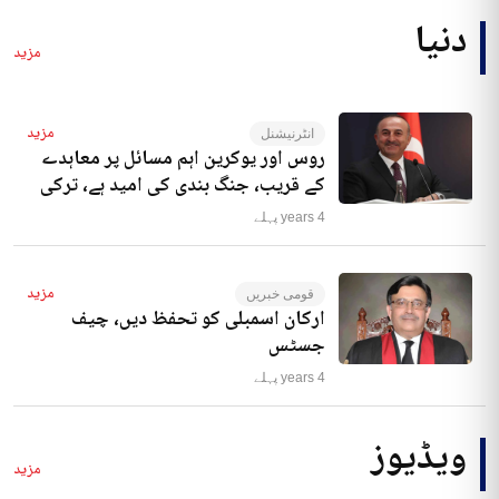
دنیا
مزید
مزید
انٹرنیشنل
روس اور یوکرین اہم مسائل پر معاہدے
کے قریب، جنگ بندی کی امید ہے، ترکی
4 years پہلے
مزید
قومی خبریں
ارکان اسمبلی کو تحفظ دیں، چیف
جسٹس
4 years پہلے
ویڈیوز
مزید