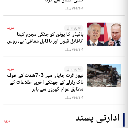
کسی انسان سے کرنا‘
4 years پہلے
مزید
انٹرنیشنل
بائیڈن کا پوٹن کو جنگی مجرم کہنا
'ناقابل قبول اور ناقابل معافی' ہے، روس
4 years پہلے
مزید
انٹرنیشنل
نیوز الرٹ جاپان میں 7۰3شدت کے خوف
ناک زلزلے کے جھٹکے آخری اطلاعات کے
مطابق عوام گھروں سے باہر
4 years پہلے
ادارتی پسند
مزید