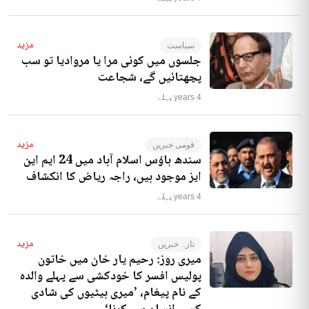
مزید
سیاست
جلسوں میں کوئی مرا یا مروادیا تو سب
پچھتائیں گے، شجاعت
4 years پہلے
مزید
قومی خبریں
سندھ ہاؤس اسلام آباد میں 24 ایم این
ایز موجود ہیں، راجہ ریاض کا انکشاف
4 years پہلے
مزید
تازہ خبریں
میری روز: رحیم یار خان میں خاتون
پولیس افسر کا خودکشی سے پہلے والدہ
کے نام پیغام، ’میری بیٹیوں کی شادی