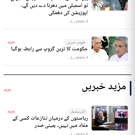
تو اسمبلی میں دھرنا دے دیں گے،
اپوزیشن کی دھمکی
4 years پہلے
مزید
قومی خبریں
حکومت کا ترین گروپ سے رابطہ ہوگیا
4 years پہلے
مزید خبریں
مزید
مزید
انٹرنیشنل
ریاستوں کے درمیان تنازعات کسی کے
مفاد میں نہیں، چینی صدر
4 years پہلے