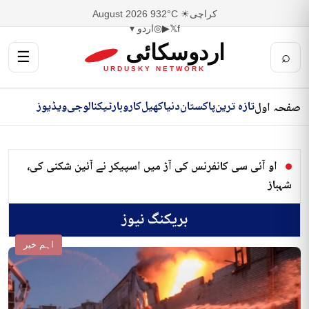
کراچی
☀ 32°C
9 August 2026
f
𝕏
▶
◎
اردو ▾
اردوسکائی
☰
⌕
URDUSKY NETWORK
تازہ ترین
پاکستان
دنیا
کھیل
کاروبار
ٹیکنالوجی
ویڈیوز
صفحہ اول
او آئی سی کانفرنس کی آڑ میں اسپیکر نے آئین شکنی کی،
شہباز
بریکنگ نیوز
اہم خبر