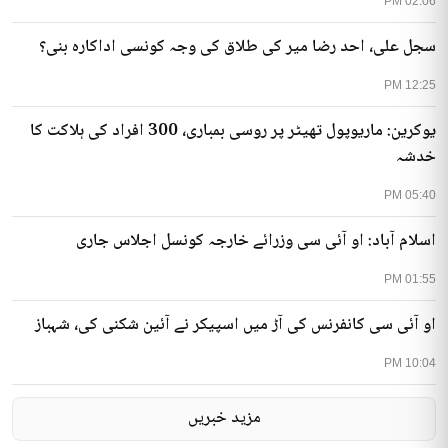
02:06 PM
سجل علی، احد رضا میر کی طلاق کی وجہ کونسی اداکارہ بنی؟
12:25 PM
یوکرین: ماریوپول تھیٹر پر روسی بمباری، 300 افراد کی ہلاکت کا
خدشہ
05:40 PM
اسلام آباد: او آئی سی وزرائے خارجہ کونسل اجلاس جاری
01:55 PM
او آئی سی کانفرنس کی آڑ میں اسپیکر نے آئین شکنی کی، شہباز
10:04 PM
مزید خبریں