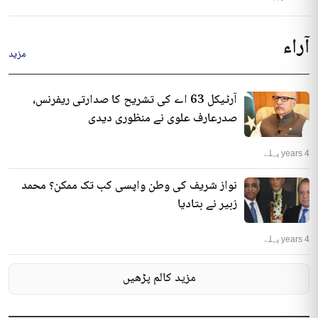
آراء
مزید
آرٹیکل 63 اے کی تشریح کا صدارتی ریفرنس،
صدرعارف علوی نے منظوری دیدی
4 years پہلے
نواز شریف کی وطن واپسی کب تک ممکن؟ محمد
زبیر نے بتادیا
4 years پہلے
مزید کالم پڑھیں