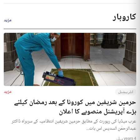
کاروبار
مزید
مزید
انٹرنیشنل
حرمین شریفین میں کورونا کے بعد رمضان کیلئے
بڑے آپریشنل منصوبے کا اعلان
عرب میڈیا کی رپورٹ کے مطابق حرمین شریفین انتظامیہ کے سربراہ ڈاکٹر
عبدالرحمٰن السدیس اس بات...
4 years پہلے