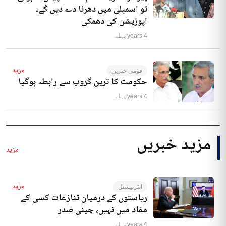
تو اسمبلی میں دھرنا دے دیں گے،
اپوزیشن کی دھمکی
4 years پہلے
مزید
قومی خبریں
حکومت کا ترین گروپ سے رابطہ ہوگیا
4 years پہلے
مزید خبریں
مزید
مزید
انٹرنیشنل
ریاستوں کے درمیان تنازعات کسی کے
مفاد میں نہیں، چینی صدر
4 years پہلے