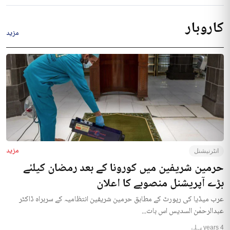
کاروبار
مزید
مزید
انٹرنیشنل
حرمین شریفین میں کورونا کے بعد رمضان کیلئے
بڑے آپریشنل منصوبے کا اعلان
عرب میڈیا کی رپورٹ کے مطابق حرمین شریفین انتظامیہ کے سربراہ ڈاکٹر
عبدالرحمٰن السدیس اس بات...
4 years پہلے