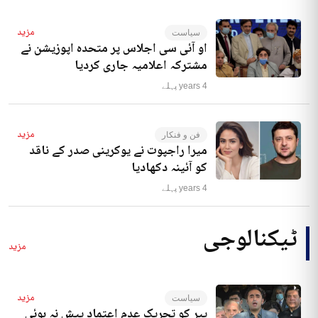
مزید
سیاست
او آئی سی اجلاس پر متحدہ اپوزیشن نے
مشترکہ اعلامیہ جاری کردیا
4 years پہلے
مزید
فن و فنکار
میرا راجپوت نے یوکرینی صدر کے ناقد
کو آئینہ دکھادیا
4 years پہلے
ٹیکنالوجی
مزید
مزید
سیاست
پیر کو تحریک عدم اعتماد پیش نہ ہوئی