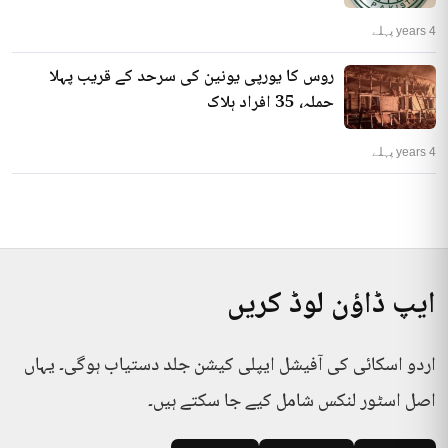
4 years پہلے
روس کا یورپی یونین کی سرحد کے قریب پہلا
حملہ، 35 افراد ہلاک
4 years پہلے
ایپ ڈاؤن لوڈ کریں
اردو اسکائی کی آفیشل ایپلی کیشن جلد دستیاب ہوگی۔ یہاں
اصل اسٹور لنکس شامل کیے جا سکتے ہیں۔