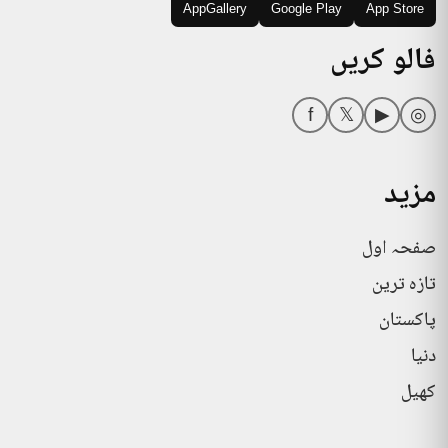
AppGallery
Google Play
App Store
فالو کریں
f
𝕏
▶
◎
مزید
صفحہ اول
تازہ ترین
پاکستان
دنیا
کھیل