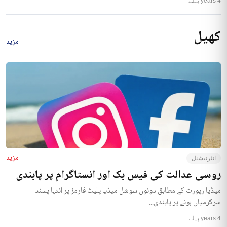
4 years پہلے
کھیل
مزید
مزید
انٹرنیشنل
روسی عدالت کی فیس بک اور انسٹاگرام پر پابندی
میڈیا رپورٹ کے مطابق دونوں سوشل میڈیا پلیٹ فارمز پر انتہا پسند
سرگرمیاں ہونے پر پابندی...
4 years پہلے