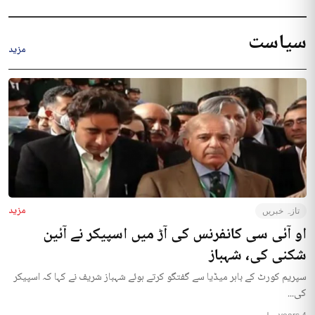
سیاست
مزید
مزید
تازہ خبریں
او آئی سی کانفرنس کی آڑ میں اسپیکر نے آئین
شکنی کی، شہباز
سپریم کورٹ کے باہر میڈیا سے گفتگو کرتے ہوئے شہباز شریف نے کہا کہ اسپیکر
کی...