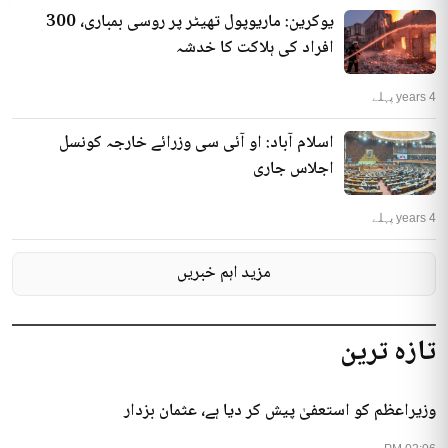
یوکرین: ماریوپول تھیٹر پر روسی بمباری، 300
افراد کی ہلاکت کا خدشہ
4 years پہلے
اسلام آباد: او آئی سی وزرائے خارجہ کونسل
اجلاس جاری
4 years پہلے
مزید اہم خبریں
تازہ ترین
وزیراعظم کو استعفیٰ پیش کر دیا ہے، عثمان بزدار