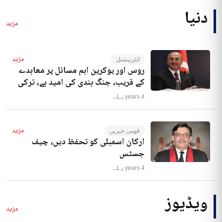
دنیا
مزید
مزید
انٹرنیشنل
روس اور یوکرین اہم مسائل پر معاہدے
کے قریب، جنگ بندی کی امید ہے، ترکی
4 years پہلے
مزید
قومی خبریں
ارکان اسمبلی کو تحفظ دیں، چیف
جسٹس
4 years پہلے
ویڈیوز
مزید