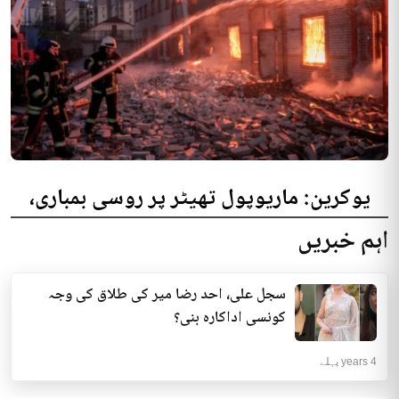
یوکرین: ماریوپول تھیٹر پر روسی بمباری،
300 افراد کی ہلاکت کا خدشہ
اہم خبریں
یوکرینی حکام نے مقامی تھیٹر پر روسی بمباری میں میں بڑی تعداد میں ہلاکتوں
کا خدشہ ظاہر کیا اور کہا کہ کم...
سجل علی، احد رضا میر کی طلاق کی وجہ
انٹرنیشنل | 4 years پہلے
کونسی اداکارہ بنی؟
4 years پہلے