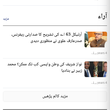
آراء
مزید
آرٹیکل 63 اے کی تشریح کا صدارتی ریفرنس،
صدرعارف علوی نے منظوری دیدی
4 years پہلے
نواز شریف کی وطن واپسی کب تک ممکن؟ محمد
زبیر نے بتادیا
4 years پہلے
مزید کالم پڑھیں