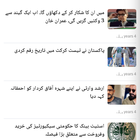
میں ان کا شکار کر کے دکھاؤں گا، اب ایک گیند سے
3 وکٹیں گریں گی، عمران خان
4 years پہلے
پاکستان نے ٹیسٹ کرکٹ میں تاریخ رقم کردی
4 years پہلے
ارشد وارثی نے اپنے شہرہ آفاق کردار کو احمقانہ
کہہ دیا
4 years پہلے
اسٹیٹ بینک کا حکومتی سیکیورٹیز کی خرید
وفروخت سے متعلق بڑا فیصلہ