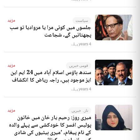
مزید
سیاست
جلسوں میں کوئی مرا یا مروادیا تو سب
پچھتائیں گے، شجاعت
4 years پہلے
مزید
قومی خبریں
سندھ ہاؤس اسلام آباد میں 24 ایم این
ایز موجود ہیں، راجہ ریاض کا انکشاف
4 years پہلے
مزید
تازہ خبریں
میری روز: رحیم یار خان میں خاتون
پولیس افسر کا خودکشی سے پہلے والدہ
کے نام پیغام، ’میری بیٹیوں کی شادی