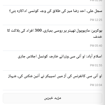
02:06 PM
سجل علی، احد رضا میر کی طلاق کی وجہ کونسی اداکارہ بنی؟
12:25 PM
یوکرین: ماریوپول تھیٹر پر روسی بمباری، 300 افراد کی ہلاکت کا
خدشہ
05:40 PM
اسلام آباد: او آئی سی وزرائے خارجہ کونسل اجلاس جاری
01:55 PM
او آئی سی کانفرنس کی آڑ میں اسپیکر نے آئین شکنی کی، شہباز
10:04 PM
مزید خبریں