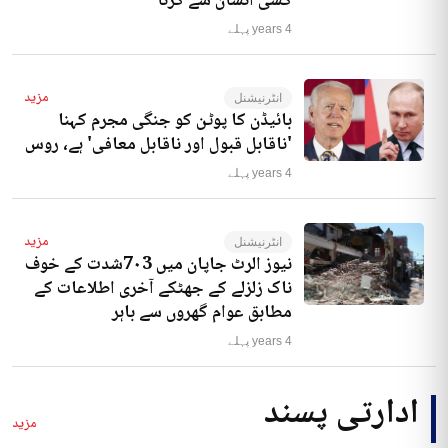
کسی انسان سے کرنا‘
4 years پہلے
مزید
انٹرنیشنل
بائیڈن کا پوٹن کو جنگی مجرم کہنا
'ناقابل قبول اور ناقابل معافی' ہے، روس
4 years پہلے
مزید
انٹرنیشنل
نیوز الرٹ جاپان میں 7۰3شدت کے خوف
ناک زلزلے کے جھٹکے آخری اطلاعات کے
مطابق عوام گھروں سے باہر
4 years پہلے
ادارتی پسند
مزید