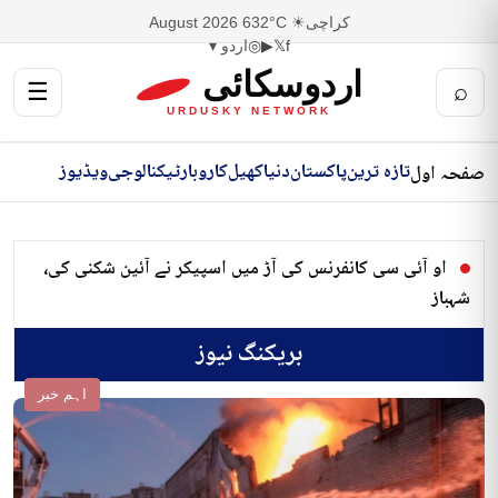
کراچی
☀ 32°C
6 August 2026
f
𝕏
▶
◎
اردو ▾
اردوسکائی
☰
⌕
URDUSKY NETWORK
تازہ ترین
پاکستان
دنیا
کھیل
کاروبار
ٹیکنالوجی
ویڈیوز
صفحہ اول
او آئی سی کانفرنس کی آڑ میں اسپیکر نے آئین شکنی کی،
شہباز
بریکنگ نیوز
اہم خبر