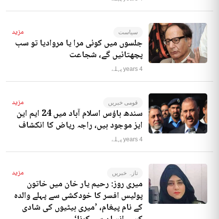
مزید
سیاست
جلسوں میں کوئی مرا یا مروادیا تو سب
پچھتائیں گے، شجاعت
4 years پہلے
مزید
قومی خبریں
سندھ ہاؤس اسلام آباد میں 24 ایم این
ایز موجود ہیں، راجہ ریاض کا انکشاف
4 years پہلے
مزید
تازہ خبریں
میری روز: رحیم یار خان میں خاتون
پولیس افسر کا خودکشی سے پہلے والدہ
کے نام پیغام، ’میری بیٹیوں کی شادی