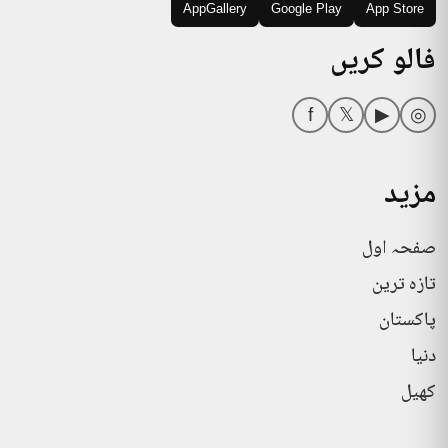
AppGallery
Google Play
App Store
فالو کریں
f
𝕏
▶
◎
مزید
صفحہ اول
تازہ ترین
پاکستان
دنیا
کھیل