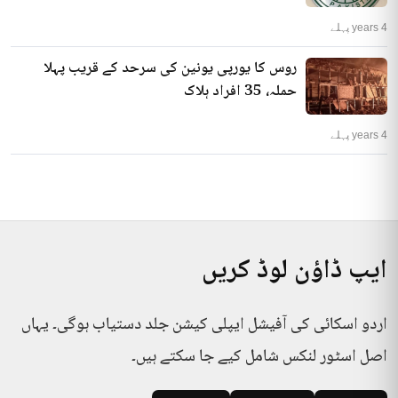
4 years پہلے
روس کا یورپی یونین کی سرحد کے قریب پہلا
حملہ، 35 افراد ہلاک
4 years پہلے
ایپ ڈاؤن لوڈ کریں
اردو اسکائی کی آفیشل ایپلی کیشن جلد دستیاب ہوگی۔ یہاں
اصل اسٹور لنکس شامل کیے جا سکتے ہیں۔