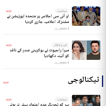
مزید
سیاست
او آئی سی اجلاس پر متحدہ اپوزیشن نے
مشترکہ اعلامیہ جاری کردیا
4 years پہلے
مزید
فن و فنکار
میرا راجپوت نے یوکرینی صدر کے ناقد
کو آئینہ دکھادیا
4 years پہلے
ٹیکنالوجی
مزید
مزید
سیاست
پیر کو تحریک عدم اعتماد پیش نہ ہوئی