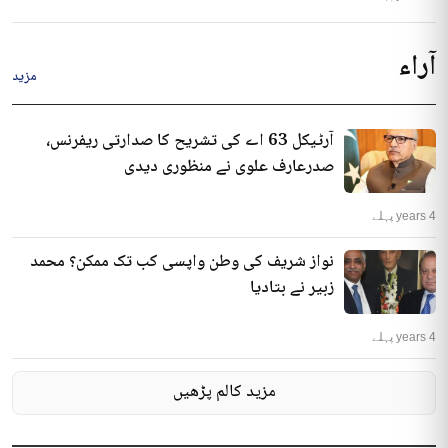
آراء
مزید
آرٹیکل 63 اے کی تشریح کا صدارتی ریفرنس،
صدرعارف علوی نے منظوری دیدی
4 years پہلے
نواز شریف کی وطن واپسی کب تک ممکن؟ محمد
زبیر نے بتادیا
4 years پہلے
مزید کالم پڑھیں