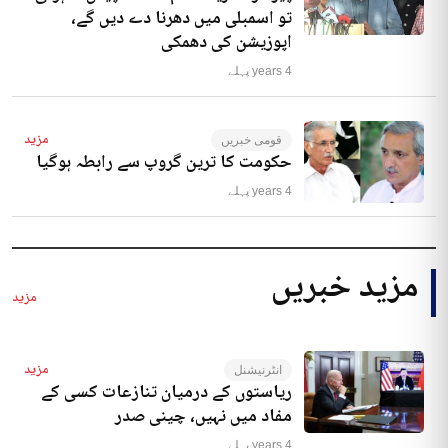
تو اسمبلی میں دھرنا دے دیں گے،
اپوزیشن کی دھمکی
4 years پہلے
مزید
قومی خبریں
حکومت کا ترین گروپ سے رابطہ ہوگیا
4 years پہلے
مزید خبریں
مزید
مزید
انٹرنیشنل
ریاستوں کے درمیان تنازعات کسی کے
مفاد میں نہیں، چینی صدر
4 years پہلے