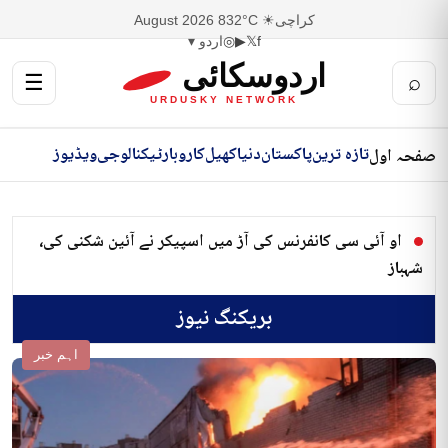
کراچی
☀ 32°C
8 August 2026
f
𝕏
▶
◎
اردو ▾
اردوسکائی
☰
⌕
URDUSKY NETWORK
تازہ ترین
پاکستان
دنیا
کھیل
کاروبار
ٹیکنالوجی
ویڈیوز
صفحہ اول
او آئی سی کانفرنس کی آڑ میں اسپیکر نے آئین شکنی کی،
شہباز
بریکنگ نیوز
اہم خبر