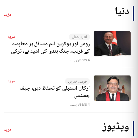
دنیا
مزید
مزید
انٹرنیشنل
روس اور یوکرین اہم مسائل پر معاہدے
کے قریب، جنگ بندی کی امید ہے، ترکی
4 years پہلے
مزید
قومی خبریں
ارکان اسمبلی کو تحفظ دیں، چیف
جسٹس
4 years پہلے
ویڈیوز
مزید