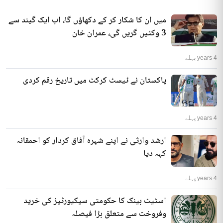
میں ان کا شکار کر کے دکھاؤں گا، اب ایک گیند سے
3 وکٹیں گریں گی، عمران خان
4 years پہلے
پاکستان نے ٹیسٹ کرکٹ میں تاریخ رقم کردی
4 years پہلے
ارشد وارثی نے اپنے شہرہ آفاق کردار کو احمقانہ
کہہ دیا
4 years پہلے
اسٹیٹ بینک کا حکومتی سیکیورٹیز کی خرید
وفروخت سے متعلق بڑا فیصلہ