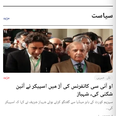
سیاست
مزید
مزید
تازہ خبریں
او آئی سی کانفرنس کی آڑ میں اسپیکر نے آئین
شکنی کی، شہباز
سپریم کورٹ کے باہر میڈیا سے گفتگو کرتے ہوئے شہباز شریف نے کہا کہ اسپیکر
کی...