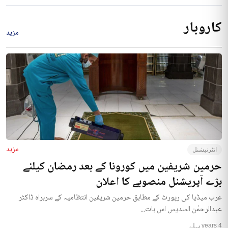
کاروبار
مزید
مزید
انٹرنیشنل
حرمین شریفین میں کورونا کے بعد رمضان کیلئے
بڑے آپریشنل منصوبے کا اعلان
عرب میڈیا کی رپورٹ کے مطابق حرمین شریفین انتظامیہ کے سربراہ ڈاکٹر
عبدالرحمٰن السدیس اس بات...
4 years پہلے