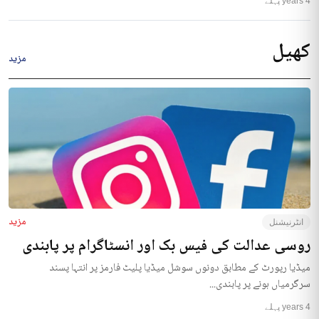
4 years پہلے
کھیل
مزید
مزید
انٹرنیشنل
روسی عدالت کی فیس بک اور انسٹاگرام پر پابندی
میڈیا رپورٹ کے مطابق دونوں سوشل میڈیا پلیٹ فارمز پر انتہا پسند
سرگرمیاں ہونے پر پابندی...
4 years پہلے