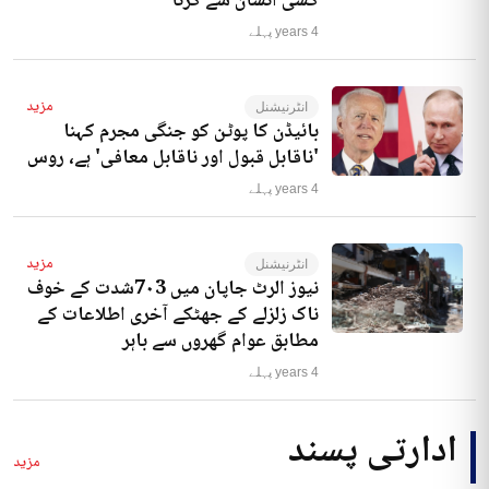
کسی انسان سے کرنا‘
4 years پہلے
مزید
انٹرنیشنل
بائیڈن کا پوٹن کو جنگی مجرم کہنا
'ناقابل قبول اور ناقابل معافی' ہے، روس
4 years پہلے
مزید
انٹرنیشنل
نیوز الرٹ جاپان میں 7۰3شدت کے خوف
ناک زلزلے کے جھٹکے آخری اطلاعات کے
مطابق عوام گھروں سے باہر
4 years پہلے
ادارتی پسند
مزید