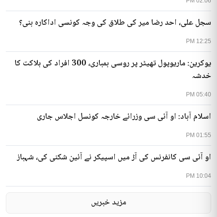
02:06 PM
سجل علی، احد رضا میر کی طلاق کی وجہ کونسی اداکارہ بنی؟
12:25 PM
یوکرین: ماریوپول تھیٹر پر روسی بمباری، 300 افراد کی ہلاکت کا
خدشہ
05:40 PM
اسلام آباد: او آئی سی وزرائے خارجہ کونسل اجلاس جاری
01:55 PM
او آئی سی کانفرنس کی آڑ میں اسپیکر نے آئین شکنی کی، شہباز
10:04 PM
مزید خبریں