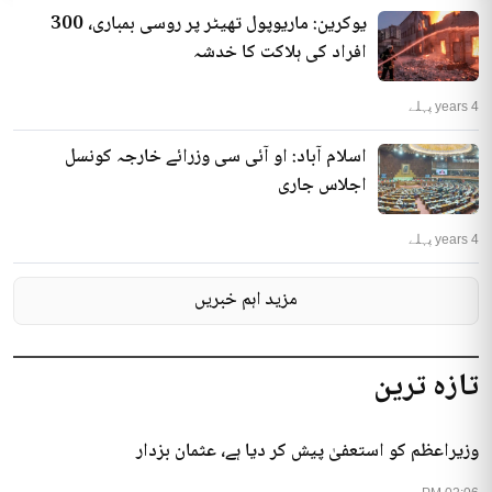
یوکرین: ماریوپول تھیٹر پر روسی بمباری، 300
افراد کی ہلاکت کا خدشہ
4 years پہلے
اسلام آباد: او آئی سی وزرائے خارجہ کونسل
اجلاس جاری
4 years پہلے
مزید اہم خبریں
تازہ ترین
وزیراعظم کو استعفیٰ پیش کر دیا ہے، عثمان بزدار