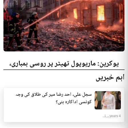
یوکرین: ماریوپول تھیٹر پر روسی بمباری،
300 افراد کی ہلاکت کا خدشہ
اہم خبریں
یوکرینی حکام نے مقامی تھیٹر پر روسی بمباری میں میں بڑی تعداد میں ہلاکتوں
کا خدشہ ظاہر کیا اور کہا کہ کم...
سجل علی، احد رضا میر کی طلاق کی وجہ
انٹرنیشنل | 4 years پہلے
کونسی اداکارہ بنی؟
4 years پہلے