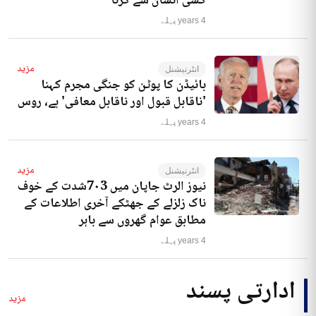
کسی انسان سے کرنا‘
4 years پہلے
مزید
انٹرنیشنل
بائیڈن کا پوٹن کو جنگی مجرم کہنا
'ناقابل قبول اور ناقابل معافی' ہے، روس
4 years پہلے
مزید
انٹرنیشنل
نیوز الرٹ جاپان میں 7۰3شدت کے خوف
ناک زلزلے کے جھٹکے آخری اطلاعات کے
مطابق عوام گھروں سے باہر
4 years پہلے
ادارتی پسند
مزید