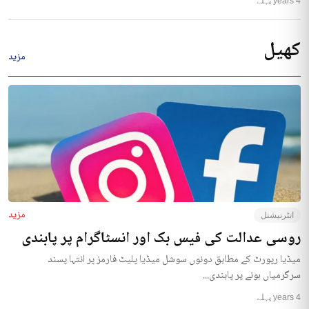
4 years پہلے
کھیل
مزید
مزید
انٹرنیشنل
روسی عدالت کی فیس بک اور انسٹاگرام پر پابندی
میڈیا رپورٹ کے مطابق دونوں سوشل میڈیا پلیٹ فارمز پر انتہا پسند
سرگرمیاں ہونے پر پابندی...
4 years پہلے