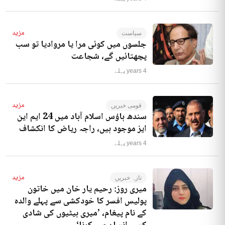
مزید
سیاست
جلسوں میں کوئی مرا یا مروادیا تو سب
پچھتائیں گے، شجاعت
4 years پہلے
مزید
قومی خبریں
سندھ ہاؤس اسلام آباد میں 24 ایم این
ایز موجود ہیں، راجہ ریاض کا انکشاف
4 years پہلے
مزید
تازہ خبریں
میری روز: رحیم یار خان میں خاتون
پولیس افسر کا خودکشی سے پہلے والدہ
کے نام پیغام، ’میری بیٹیوں کی شادی