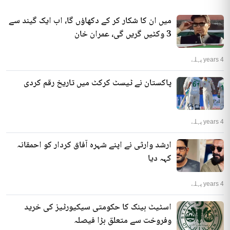
میں ان کا شکار کر کے دکھاؤں گا، اب ایک گیند سے
3 وکٹیں گریں گی، عمران خان
4 years پہلے
پاکستان نے ٹیسٹ کرکٹ میں تاریخ رقم کردی
4 years پہلے
ارشد وارثی نے اپنے شہرہ آفاق کردار کو احمقانہ
کہہ دیا
4 years پہلے
اسٹیٹ بینک کا حکومتی سیکیورٹیز کی خرید
وفروخت سے متعلق بڑا فیصلہ