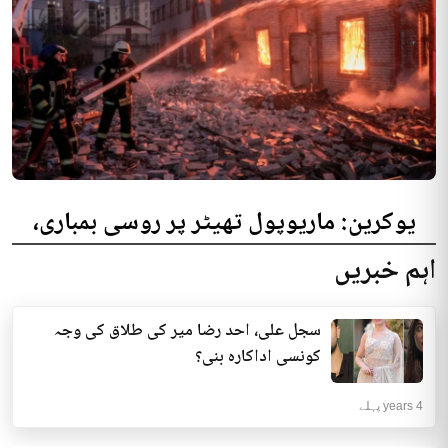
یوکرین: ماریوپول تھیٹر پر روسی بمباری،
300 افراد کی ہلاکت کا خدشہ
اہم خبریں
یوکرینی حکام نے مقامی تھیٹر پر روسی بمباری میں میں بڑی تعداد میں ہلاکتوں
کا خدشہ ظاہر کیا اور کہا کہ کم...
سجل علی، احد رضا میر کی طلاق کی وجہ
انٹرنیشنل | 4 years پہلے
کونسی اداکارہ بنی؟
4 years پہلے