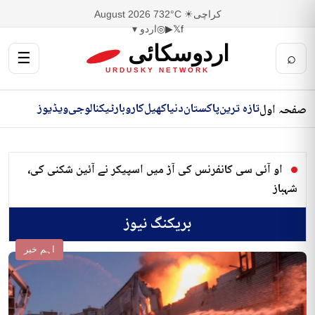
کراچی
☀ 32°C
7 August 2026
f
𝕏
▶
◎
اردو ▾
اردوسکائی
☰
⌕
URDUSKY NETWORK
تازہ ترین
پاکستان
دنیا
کھیل
کاروبار
ٹیکنالوجی
ویڈیوز
صفحہ اول
او آئی سی کانفرنس کی آڑ میں اسپیکر نے آئین شکنی کی،
شہباز
بریکنگ نیوز
اہم خبر