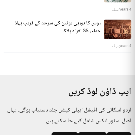
4 years پہلے
روس کا یورپی یونین کی سرحد کے قریب پہلا
حملہ، 35 افراد ہلاک
4 years پہلے
ایپ ڈاؤن لوڈ کریں
اردو اسکائی کی آفیشل ایپلی کیشن جلد دستیاب ہوگی۔ یہاں
اصل اسٹور لنکس شامل کیے جا سکتے ہیں۔