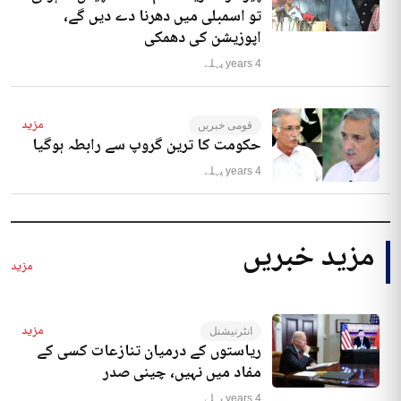
تو اسمبلی میں دھرنا دے دیں گے،
اپوزیشن کی دھمکی
4 years پہلے
مزید
قومی خبریں
حکومت کا ترین گروپ سے رابطہ ہوگیا
4 years پہلے
مزید خبریں
مزید
مزید
انٹرنیشنل
ریاستوں کے درمیان تنازعات کسی کے
مفاد میں نہیں، چینی صدر
4 years پہلے