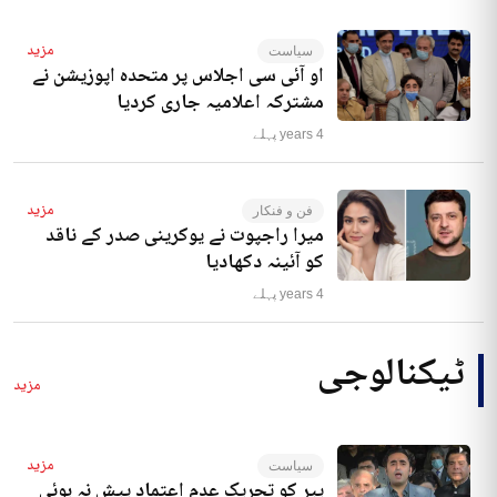
مزید
سیاست
او آئی سی اجلاس پر متحدہ اپوزیشن نے
مشترکہ اعلامیہ جاری کردیا
4 years پہلے
مزید
فن و فنکار
میرا راجپوت نے یوکرینی صدر کے ناقد
کو آئینہ دکھادیا
4 years پہلے
ٹیکنالوجی
مزید
مزید
سیاست
پیر کو تحریک عدم اعتماد پیش نہ ہوئی