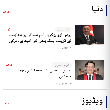
دنیا
مزید
مزید
انٹرنیشنل
روس اور یوکرین اہم مسائل پر معاہدے
کے قریب، جنگ بندی کی امید ہے، ترکی
4 years پہلے
مزید
قومی خبریں
ارکان اسمبلی کو تحفظ دیں، چیف
جسٹس
4 years پہلے
ویڈیوز
مزید