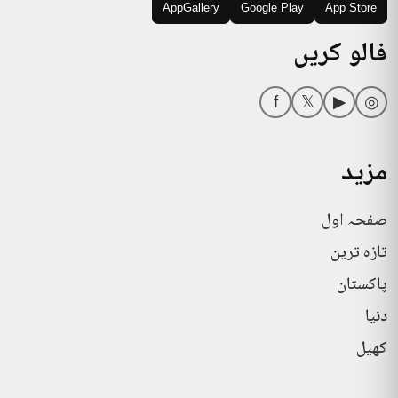
AppGallery
Google Play
App Store
فالو کریں
f
𝕏
▶
◎
مزید
صفحہ اول
تازہ ترین
پاکستان
دنیا
کھیل