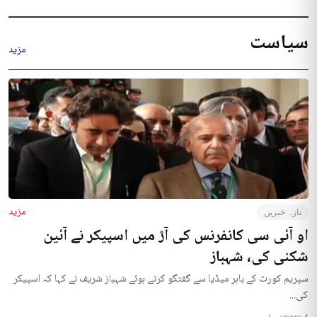
سیاست
مزید
مزید
تازہ خبریں
او آئی سی کانفرنس کی آڑ میں اسپیکر نے آئین
شکنی کی، شہباز
سپریم کورٹ کے باہر میڈیا سے گفتگو کرتے ہوئے شہباز شریف نے کہا کہ اسپیکر
کی...