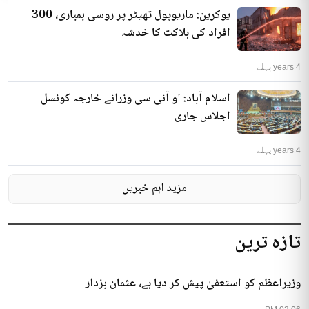
یوکرین: ماریوپول تھیٹر پر روسی بمباری، 300
افراد کی ہلاکت کا خدشہ
4 years پہلے
اسلام آباد: او آئی سی وزرائے خارجہ کونسل
اجلاس جاری
4 years پہلے
مزید اہم خبریں
تازہ ترین
وزیراعظم کو استعفیٰ پیش کر دیا ہے، عثمان بزدار