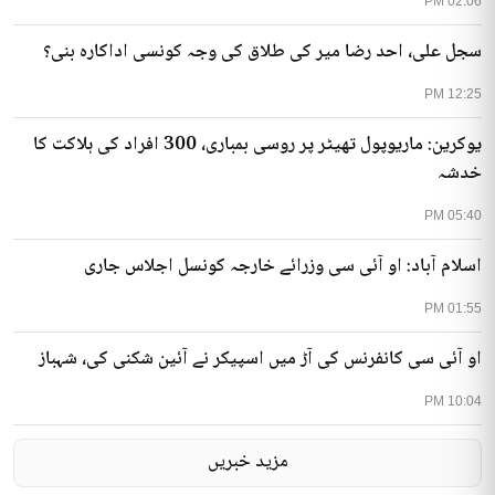
02:06 PM
سجل علی، احد رضا میر کی طلاق کی وجہ کونسی اداکارہ بنی؟
12:25 PM
یوکرین: ماریوپول تھیٹر پر روسی بمباری، 300 افراد کی ہلاکت کا
خدشہ
05:40 PM
اسلام آباد: او آئی سی وزرائے خارجہ کونسل اجلاس جاری
01:55 PM
او آئی سی کانفرنس کی آڑ میں اسپیکر نے آئین شکنی کی، شہباز
10:04 PM
مزید خبریں