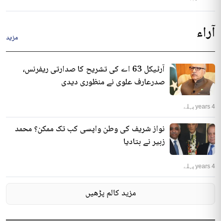
آراء
مزید
آرٹیکل 63 اے کی تشریح کا صدارتی ریفرنس،
صدرعارف علوی نے منظوری دیدی
4 years پہلے
نواز شریف کی وطن واپسی کب تک ممکن؟ محمد
زبیر نے بتادیا
4 years پہلے
مزید کالم پڑھیں