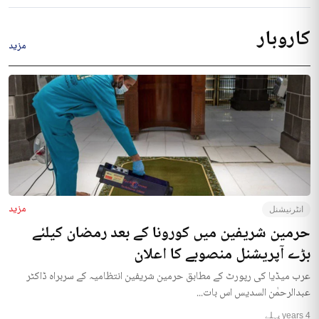
کاروبار
مزید
مزید
انٹرنیشنل
حرمین شریفین میں کورونا کے بعد رمضان کیلئے
بڑے آپریشنل منصوبے کا اعلان
عرب میڈیا کی رپورٹ کے مطابق حرمین شریفین انتظامیہ کے سربراہ ڈاکٹر
عبدالرحمٰن السدیس اس بات...
4 years پہلے