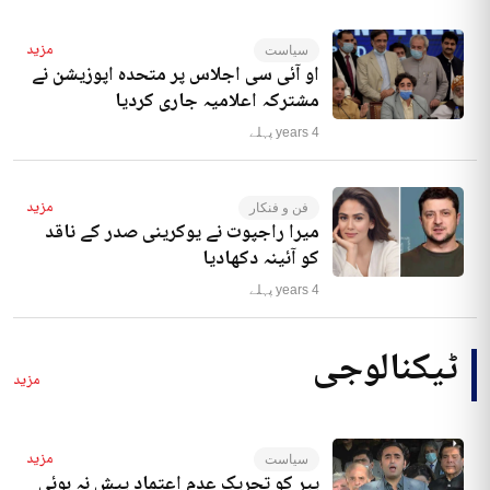
مزید
سیاست
او آئی سی اجلاس پر متحدہ اپوزیشن نے
مشترکہ اعلامیہ جاری کردیا
4 years پہلے
مزید
فن و فنکار
میرا راجپوت نے یوکرینی صدر کے ناقد
کو آئینہ دکھادیا
4 years پہلے
ٹیکنالوجی
مزید
مزید
سیاست
پیر کو تحریک عدم اعتماد پیش نہ ہوئی