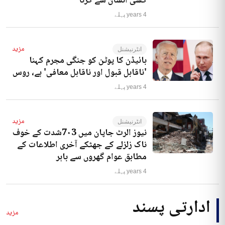
کسی انسان سے کرنا‘
4 years پہلے
مزید
انٹرنیشنل
بائیڈن کا پوٹن کو جنگی مجرم کہنا
'ناقابل قبول اور ناقابل معافی' ہے، روس
4 years پہلے
مزید
انٹرنیشنل
نیوز الرٹ جاپان میں 7۰3شدت کے خوف
ناک زلزلے کے جھٹکے آخری اطلاعات کے
مطابق عوام گھروں سے باہر
4 years پہلے
ادارتی پسند
مزید