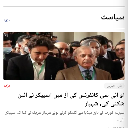
سیاست
مزید
مزید
تازہ خبریں
او آئی سی کانفرنس کی آڑ میں اسپیکر نے آئین
شکنی کی، شہباز
سپریم کورٹ کے باہر میڈیا سے گفتگو کرتے ہوئے شہباز شریف نے کہا کہ اسپیکر
کی...