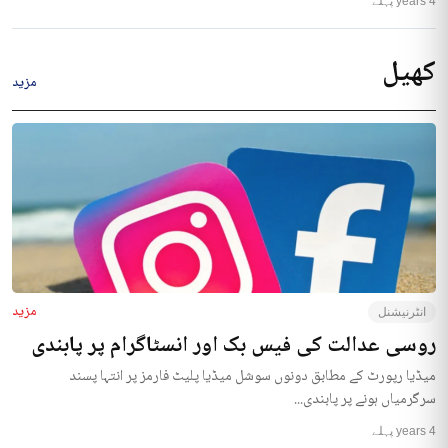
4 years پہلے
کھیل
مزید
مزید
انٹرنیشنل
روسی عدالت کی فیس بک اور انسٹاگرام پر پابندی
میڈیا رپورٹ کے مطابق دونوں سوشل میڈیا پلیٹ فارمز پر انتہا پسند
سرگرمیاں ہونے پر پابندی...
4 years پہلے