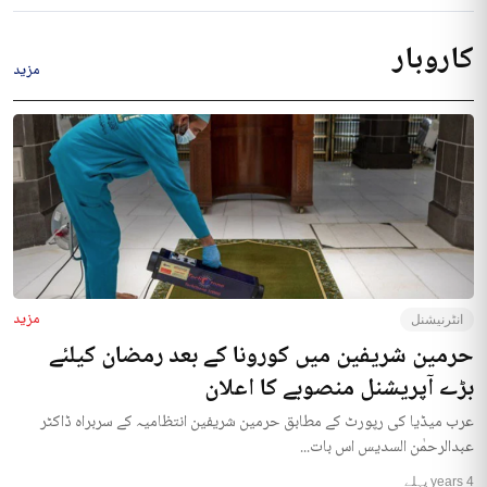
کاروبار
مزید
مزید
انٹرنیشنل
حرمین شریفین میں کورونا کے بعد رمضان کیلئے
بڑے آپریشنل منصوبے کا اعلان
عرب میڈیا کی رپورٹ کے مطابق حرمین شریفین انتظامیہ کے سربراہ ڈاکٹر
عبدالرحمٰن السدیس اس بات...
4 years پہلے