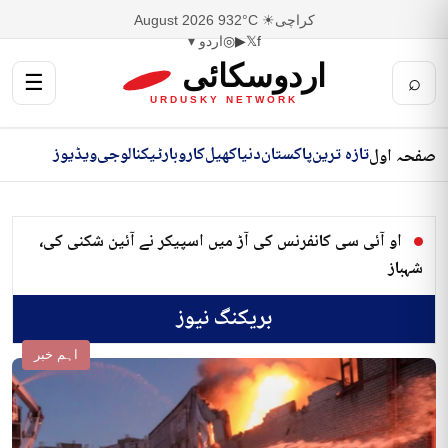
کراچی
☀ 32°C
9 August 2026
f
𝕏
▶
◎
اردو ▾
اردوسکائی
☰
⌕
URDUSKY NETWORK
تازہ ترین
پاکستان
دنیا
کھیل
کاروبار
ٹیکنالوجی
ویڈیوز
صفحہ اول
او آئی سی کانفرنس کی آڑ میں اسپیکر نے آئین شکنی کی،
شہباز
بریکنگ نیوز
اہم خبر