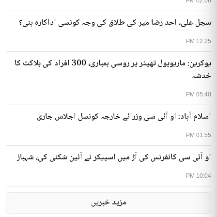
02:06 PM
سجل علی، احد رضا میر کی طلاق کی وجہ کونسی اداکارہ بنی؟
12:25 PM
یوکرین: ماریوپول تھیٹر پر روسی بمباری، 300 افراد کی ہلاکت کا
خدشہ
05:40 PM
اسلام آباد: او آئی سی وزرائے خارجہ کونسل اجلاس جاری
01:55 PM
او آئی سی کانفرنس کی آڑ میں اسپیکر نے آئین شکنی کی، شہباز
10:04 PM
مزید خبریں