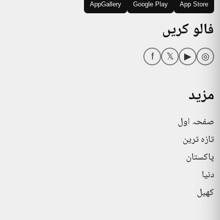
AppGallery
Google Play
App Store
فالو کریں
f
𝕏
▶
◎
مزید
صفحہ اول
تازہ ترین
پاکستان
دنیا
کھیل