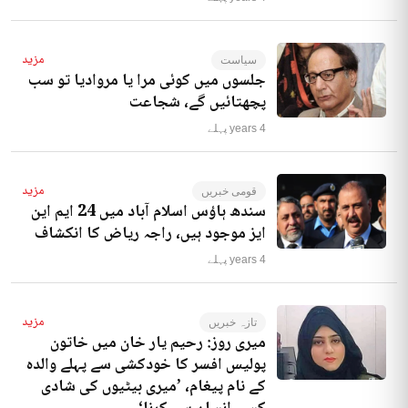
مزید
سیاست
جلسوں میں کوئی مرا یا مروادیا تو سب
پچھتائیں گے، شجاعت
4 years پہلے
مزید
قومی خبریں
سندھ ہاؤس اسلام آباد میں 24 ایم این
ایز موجود ہیں، راجہ ریاض کا انکشاف
4 years پہلے
مزید
تازہ خبریں
میری روز: رحیم یار خان میں خاتون
پولیس افسر کا خودکشی سے پہلے والدہ
کے نام پیغام، ’میری بیٹیوں کی شادی