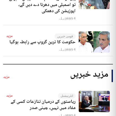
تو اسمبلی میں دھرنا دے دیں گے،
اپوزیشن کی دھمکی
4 years پہلے
مزید
قومی خبریں
حکومت کا ترین گروپ سے رابطہ ہوگیا
4 years پہلے
مزید خبریں
مزید
مزید
انٹرنیشنل
ریاستوں کے درمیان تنازعات کسی کے
مفاد میں نہیں، چینی صدر
4 years پہلے