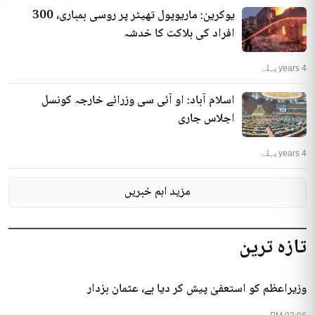
یوکرین: ماریوپول تھیٹر پر روسی بمباری، 300
افراد کی ہلاکت کا خدشہ
4 years پہلے
اسلام آباد: او آئی سی وزرائے خارجہ کونسل
اجلاس جاری
4 years پہلے
مزید اہم خبریں
تازہ ترین
وزیراعظم کو استعفیٰ پیش کر دیا ہے، عثمان بزدار