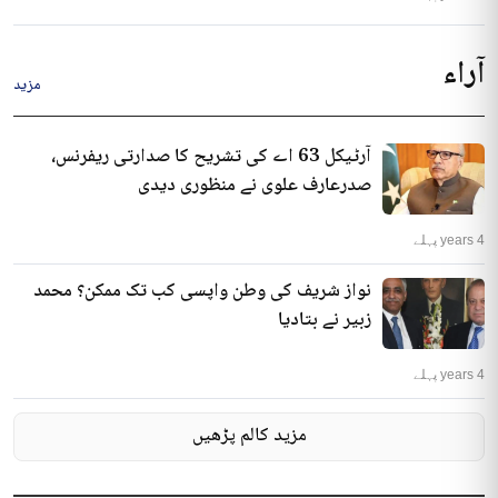
آراء
مزید
آرٹیکل 63 اے کی تشریح کا صدارتی ریفرنس،
صدرعارف علوی نے منظوری دیدی
4 years پہلے
نواز شریف کی وطن واپسی کب تک ممکن؟ محمد
زبیر نے بتادیا
4 years پہلے
مزید کالم پڑھیں