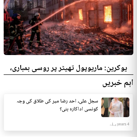
یوکرین: ماریوپول تھیٹر پر روسی بمباری،
300 افراد کی ہلاکت کا خدشہ
اہم خبریں
یوکرینی حکام نے مقامی تھیٹر پر روسی بمباری میں میں بڑی تعداد میں ہلاکتوں
کا خدشہ ظاہر کیا اور کہا کہ کم...
سجل علی، احد رضا میر کی طلاق کی وجہ
انٹرنیشنل | 4 years پہلے
کونسی اداکارہ بنی؟
4 years پہلے