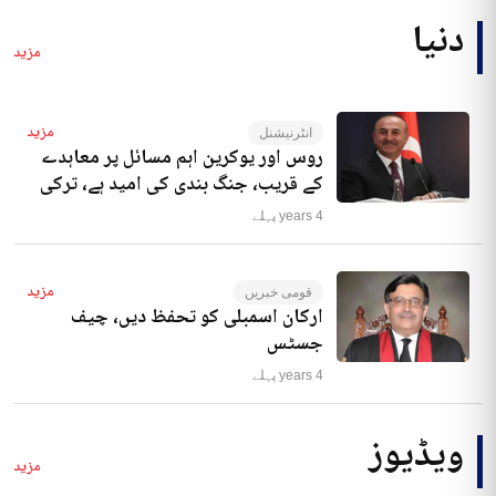
دنیا
مزید
مزید
انٹرنیشنل
روس اور یوکرین اہم مسائل پر معاہدے
کے قریب، جنگ بندی کی امید ہے، ترکی
4 years پہلے
مزید
قومی خبریں
ارکان اسمبلی کو تحفظ دیں، چیف
جسٹس
4 years پہلے
ویڈیوز
مزید