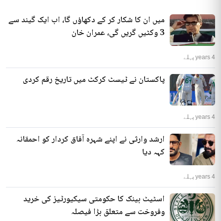
میں ان کا شکار کر کے دکھاؤں گا، اب ایک گیند سے
3 وکٹیں گریں گی، عمران خان
4 years پہلے
پاکستان نے ٹیسٹ کرکٹ میں تاریخ رقم کردی
4 years پہلے
ارشد وارثی نے اپنے شہرہ آفاق کردار کو احمقانہ
کہہ دیا
4 years پہلے
اسٹیٹ بینک کا حکومتی سیکیورٹیز کی خرید
وفروخت سے متعلق بڑا فیصلہ