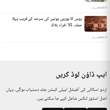
4 years پہلے
روس کا یورپی یونین کی سرحد کے قریب پہلا
حملہ، 35 افراد ہلاک
4 years پہلے
ایپ ڈاؤن لوڈ کریں
اردو اسکائی کی آفیشل ایپلی کیشن جلد دستیاب ہوگی۔ یہاں
اصل اسٹور لنکس شامل کیے جا سکتے ہیں۔