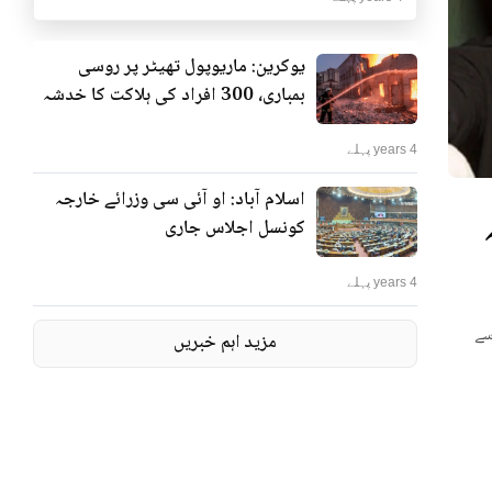
یوکرین: ماریوپول تھیٹر پر روسی
بمباری، 300 افراد کی ہلاکت کا خدشہ
4 years پہلے
اسلام آباد: او آئی سی وزرائے خارجہ
ٹر پر روسی بمباری، 300
کونسل اجلاس جاری
4 years پہلے
 کہا
مزید اہم خبریں