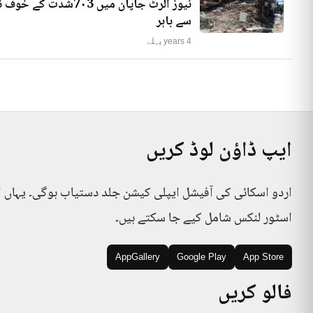
نیوز الرٹ جاپان میں
سے باہر
4 years پہلے
ایپ ڈاؤن لوڈ کریں
اردو اسکائی کی آفیشل ایپلی کیشن جلد دستیاب ہوگی۔ یہاں 
اسٹور لنکس شامل کیے جا سکتے ہیں۔
AppGallery
Google Play
App Store
فالو کریں