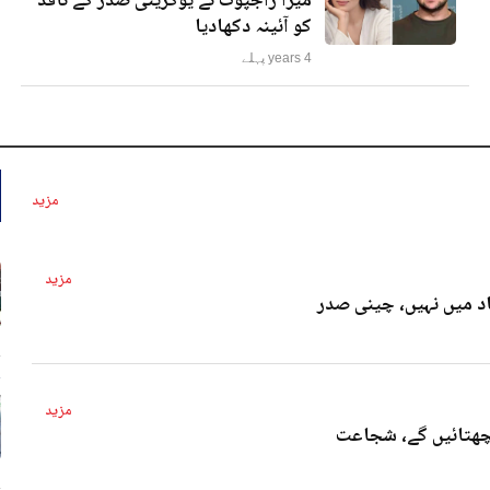
میرا راجپوت نے یوکرینی صدر کے ناقد
کو آئینہ دکھادیا
4 years پہلے
مزید
مزید
د میں نہیں، چینی صدر
4 
مزید
پچھتائیں گے، شجاعت
4 