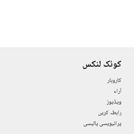
کوئک لنکس
کاروبار
آراء
ویڈیوز
رابطہ کریں
پرائیویسی پالیسی