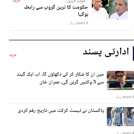
مزید
قومی خبریں
حکومت کا ترین گروپ سے رابطہ
ہوگیا
4 years پہلے
ادارتی پسند
مزید
میں ان کا شکار کر کے دکھاؤں گا، اب ایک گیند
سے 3 وکٹیں گریں گی، عمران خان
years پہلے
پاکستان نے ٹیسٹ کرکٹ میں تاریخ رقم کردی
years پہلے