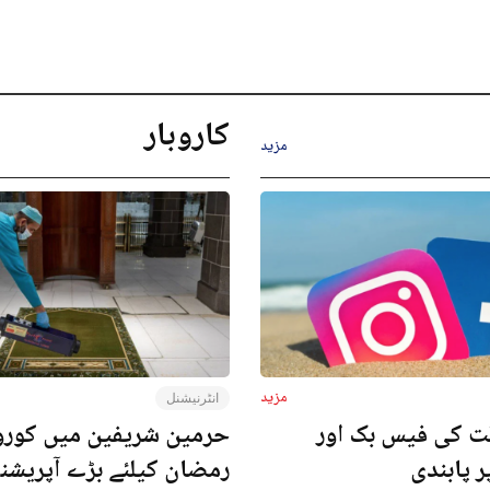
کاروبار
مزید
مزید
انٹرنیشنل
ت کی فیس بک اور
حرمین شریفین میں کورون
ر پابندی
رمضان کیلئے بڑے آپریش