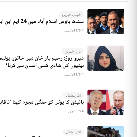
قومی خبریں
سندھ ہاؤس اسلام آباد میں 24 ایم این ایز موجود ہیں، راجہ ریاض کا انکشاف
4 years پہلے
تازہ خبریں
میری روز: رحیم یار خان میں خاتون پولیس
بیٹیوں کی شادی کسی انسان سے کرنا‘
4 years پہلے
انٹرنیشنل
بائیڈن کا پوٹن کو جنگی مجرم کہنا 'ناقاب
4 years پہلے
انٹرنیشنل