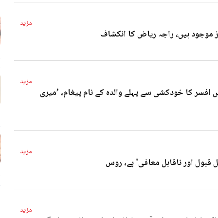
مزید
4 
مزید
 افسر کا خودکشی سے پہلے والدہ کے نام پیغام، ’میری
4 
مزید
ل قبول اور ناقابل معافی' ہے، روس
4 
مزید