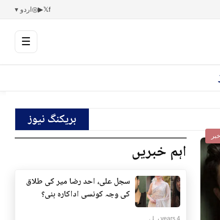
f
𝕏
▶
◎
اردو ▾
☰
بریکنگ نیوز
بر
اہم خبریں
سجل علی، احد رضا میر کی طلاق
کی وجہ کونسی اداکارہ بنی؟
4 years پہلے