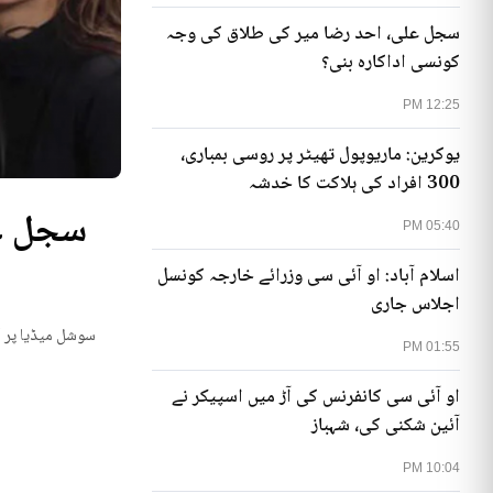
سجل علی، احد رضا میر کی طلاق کی وجہ
کونسی اداکارہ بنی؟
12:25 PM
یوکرین: ماریوپول تھیٹر پر روسی بمباری،
300 افراد کی ہلاکت کا خدشہ
05:40 PM
اسلام آباد: او آئی سی وزرائے خارجہ کونسل
اجلاس جاری
یوکرینی حکام نے م
01:55 PM
او آئی سی کانفرنس کی آڑ میں اسپیکر نے
آئین شکنی کی، شہباز
10:04 PM