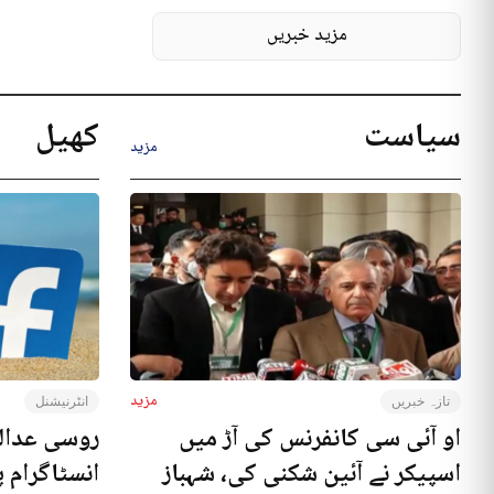
مزید خبریں
سیاست
کھیل
مزید
مزید
تازہ خبریں
انٹرنیشنل
او آئی سی کانفرنس کی آڑ میں
روسی عدال
اسپیکر نے آئین شکنی کی، شہباز
انسٹاگرام پ