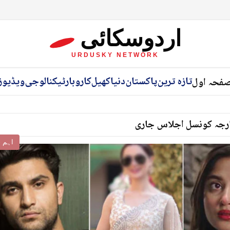
اردوسکائی
URDUSKY NETWORK
تازہ ترین
پاکستان
دنیا
کھیل
کاروبار
ٹیکنالوجی
ویڈیوز
فحہ اول
 خارجہ کونسل اجلاس جاری
اہم خ