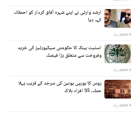
ارشد وارثی نے اپنے شہرہ آفاق کردار کو احمقانہ
کہہ دیا
years پہلے
اسٹیٹ بینک کا حکومتی سیکیورٹیز کی خرید
وفروخت سے متعلق بڑا فیصلہ
years پہلے
روس کا یورپی یونین کی سرحد کے قریب پہلا
حملہ، 35 افراد ہلاک
years پہلے