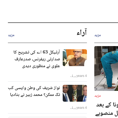
آراء
مزید
مزید
آرٹیکل 63 اے کی تشریح کا
صدارتی ریفرنس، صدرعارف
علوی نے منظوری دیدی
4 years پہلے
نواز شریف کی وطن واپسی کب
تک ممکن؟ محمد زبیر نے بتادیا
مزید
ا کے بعد
4 years پہلے
نل منصوبے