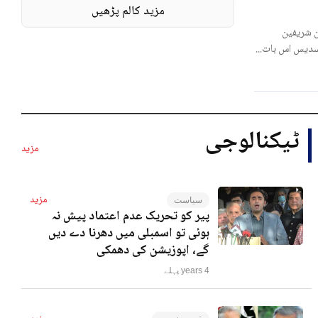
مزید کالم پڑھیں
 شریفین
لسدیس اس بات...
ٹیکنالوجی
مزید
مزید
سیاست
پیر کو تحریک عدم اعتماد پیش نہ
ہوئی تو اسمبلی میں دھرنا دے دیں
گے، اپوزیشن کی دھمکی
4 years پہلے