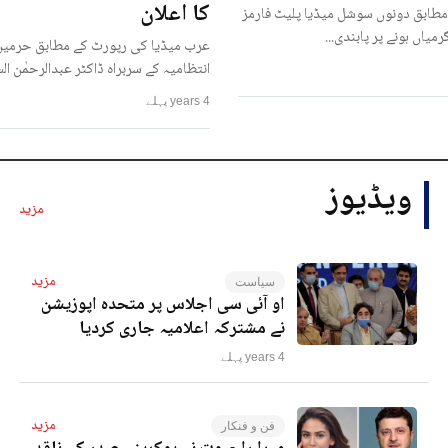
کا اعلان
مطابق دونوں سوشل میڈیا پلیٹ فارمز
رمیاں ہونے پر پابندی...
عرب میڈیا کی رپورٹ کے مطابق حرمین
انتظامیہ کے سربراہ ڈاکٹر عبدالرحمٰن ا
4 years پہلے
ویڈیوز
مزید
مزید
سیاست
او آئی سی اجلاس پر متحدہ اپوزیشن
نے مشترکہ اعلامیہ جاری کردیا
4 years پہلے
مزید
فن و فنکار