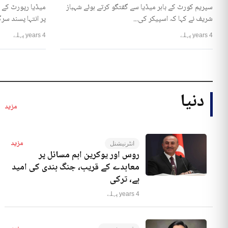
سپریم کورٹ کے باہر میڈیا سے گفتگو کرتے ہوئے شہباز
میڈیا رپورٹ کے 
شریف نے کہا کہ اسپیکر کی...
پر انتہا پسند سرگ
4 years پہلے
4 years پہلے
دنیا
مزید
مزید
انٹرنیشنل
روس اور یوکرین اہم مسائل پر
معاہدے کے قریب، جنگ بندی کی امید
ہے، ترکی
4 years پہلے