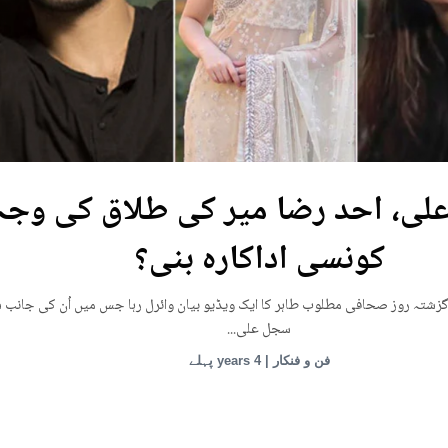
یوکرین: ماریوپول تھی
افراد کی ہلاکت کا خدشہ
قامی تھیٹر پر روسی بمباری میں میں بڑی تعداد میں ہلاکتوں کا خدشہ ظاہر کیا اور
کہ کم...
انٹرنیشنل | 4 years پہلے