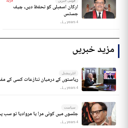
مزید
قومی خبریں
ارکان اسمبلی کو تحفظ دیں، چیف
جسٹس
4 years پہلے
مزید خبریں
انٹرنیشنل
ریاستوں کے درمیان تنازعات کسی کے مفا
4 years پہلے
سیاست
جلسوں میں کوئی مرا یا مروادیا تو سب 
4 years پہلے