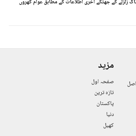
 7۰3شدت کے خوف ناک زلزلے کے جھٹکے آخری اطلاعات کے مطابق عوام گھروں
مزید
صفحہ اول
اصل
تازہ ترین
پاکستان
دنیا
کھیل