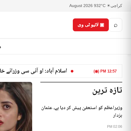
کراچی
☀ 32°C
9 August 2026
⌕
▣ لائیو ٹی وی
ص
اسلام آباد: او آئی سی وزرائے
12:57 PM (◉)
تازہ ترین
وزیراعظم کو استعفیٰ پیش کر دیا ہے، عثمان
بزدار
02:06 PM