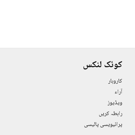
کوئک لنکس
کاروبار
آراء
ویڈیوز
رابطہ کریں
پرائیویسی پالیسی