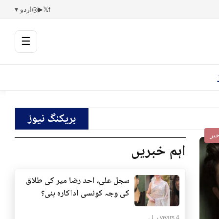
f
𝕏
▶
◎
اردو ▾
☰
بریکنگ نیوز
بر
اہم خبریں
سجل علی، احد رضا میر کی طلاق
کی وجہ کونسی اداکارہ بنی؟
4 years پہلے