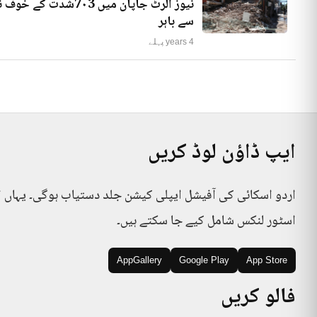
نیوز الرٹ جاپان میں
سے باہر
4 years پہلے
ایپ ڈاؤن لوڈ کریں
اردو اسکائی کی آفیشل ایپلی کیشن جلد دستیاب ہوگی۔ یہاں 
اسٹور لنکس شامل کیے جا سکتے ہیں۔
AppGallery
Google Play
App Store
فالو کریں