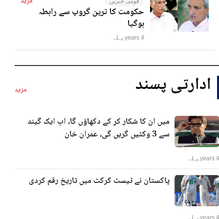
مزید
قومی خبریں
حکومت کا ترین گروپ سے رابطہ
ہوگیا
4 years پہلے
ادارتی پسند
مزید
میں ان کا شکار کر کے دکھاؤں گا، اب ایک گیند
سے 3 وکٹیں گریں گی، عمران خان
years پہلے
پاکستان نے ٹیسٹ کرکٹ میں تاریخ رقم کردی
years پہلے