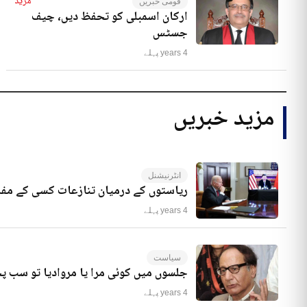
مزید
قومی خبریں
ارکان اسمبلی کو تحفظ دیں، چیف
جسٹس
4 years پہلے
مزید خبریں
انٹرنیشنل
ریاستوں کے درمیان تنازعات کسی کے مفا
4 years پہلے
سیاست
جلسوں میں کوئی مرا یا مروادیا تو سب 
4 years پہلے