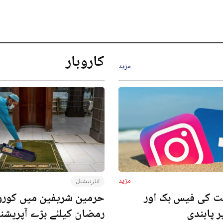
کاروبار
مزید
مزید
انٹرنیشنل
ت کی فیس بک اور
حرمین شریفین میں کورون
ر پابندی
رمضان کیلئے بڑے آپریش