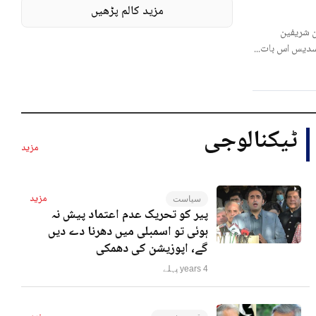
مزید کالم پڑھیں
 شریفین
لسدیس اس بات...
ٹیکنالوجی
مزید
مزید
سیاست
پیر کو تحریک عدم اعتماد پیش نہ
ہوئی تو اسمبلی میں دھرنا دے دیں
گے، اپوزیشن کی دھمکی
4 years پہلے