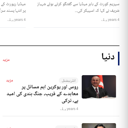
سپریم کورٹ کے باہر میڈیا سے گفتگو کرتے ہوئے شہباز
میڈیا رپورٹ کے 
شریف نے کہا کہ اسپیکر کی...
پر انتہا پسند سرگ
4 years پہلے
4 years پہلے
دنیا
مزید
مزید
انٹرنیشنل
روس اور یوکرین اہم مسائل پر
معاہدے کے قریب، جنگ بندی کی امید
ہے، ترکی
4 years پہلے