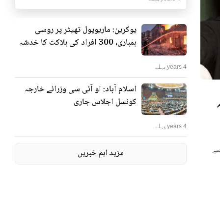
یوکرین: ماریوپول تھیٹر پر روسی
بمباری، 300 افراد کی ہلاکت کا خدشہ
4 years پہلے
اسلام آباد: او آئی سی وزرائے خارجہ
کونسل اجلاس جاری
4 years پہلے
سے
مزید اہم خبریں