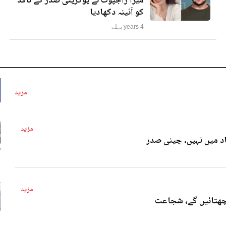
میرا راجپوت نے یوکرینی صدر کے ناقد
کو آئینہ دکھادیا
4 years پہلے
مزید
مزید
د میں نہیں، چینی صدر
4 
مزید
پچھتائیں گے، شجاعت
4 