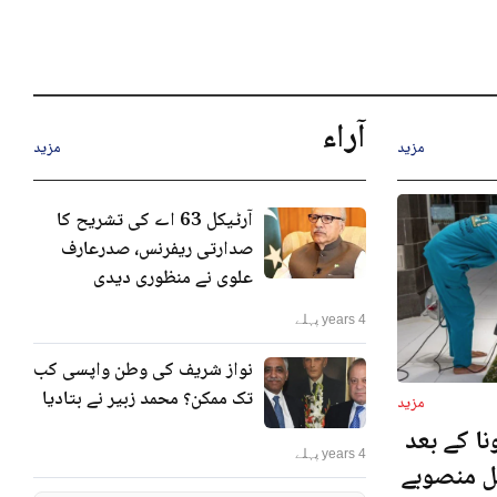
آراء
مزید
مزید
آرٹیکل 63 اے کی تشریح کا
صدارتی ریفرنس، صدرعارف
علوی نے منظوری دیدی
4 years پہلے
نواز شریف کی وطن واپسی کب
تک ممکن؟ محمد زبیر نے بتادیا
مزید
ا کے بعد
4 years پہلے
نل منصوبے