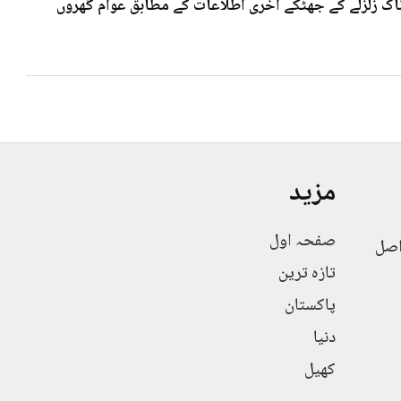
 7۰3شدت کے خوف ناک زلزلے کے جھٹکے آخری اطلاعات کے مطابق عوام گھروں
مزید
صفحہ اول
اصل
تازہ ترین
پاکستان
دنیا
کھیل