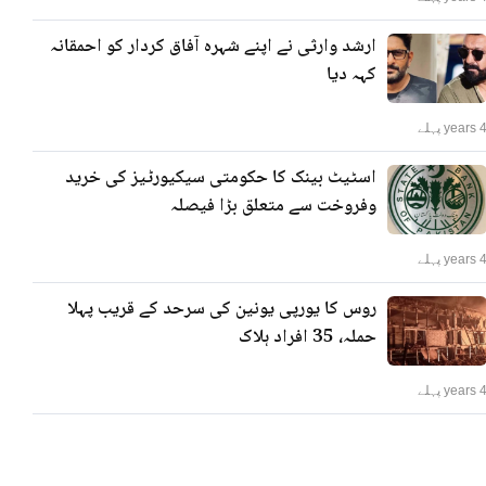
ارشد وارثی نے اپنے شہرہ آفاق کردار کو احمقانہ
کہہ دیا
years پہلے
اسٹیٹ بینک کا حکومتی سیکیورٹیز کی خرید
وفروخت سے متعلق بڑا فیصلہ
years پہلے
روس کا یورپی یونین کی سرحد کے قریب پہلا
حملہ، 35 افراد ہلاک
years پہلے