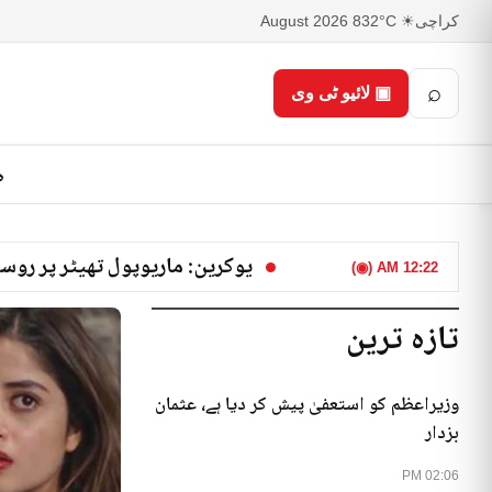
کراچی
☀ 32°C
8 August 2026
⌕
▣ لائیو ٹی وی
ص
یوکرین: ماریوپول تھیٹر پر روسی بمباری، 300 افراد ک
12:22 AM (◉)
تازہ ترین
وزیراعظم کو استعفیٰ پیش کر دیا ہے، عثمان
بزدار
02:06 PM