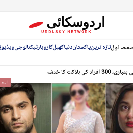
اردوسکائی
URDUSKY NETWORK
تازہ ترین
پاکستان
دنیا
کھیل
کاروبار
ٹیکنالوجی
ویڈیوز
فحہ اول
ی ہلاکت کا خدشہ
اہم خ