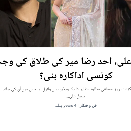
ی، احد رضا میر کی طلاق کی وجہ
کونسی اداکارہ بنی؟
زشتہ روز صحافی مطلوب طاہر کا ایک ویڈیو بیان وائرل رہا جس میں اُن کی جانب 
سجل علی...
فن و فنکار | 4 years پہلے