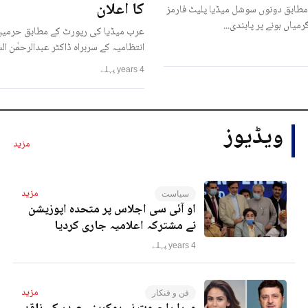
کا اعلان
مطابق دونوں سوشل میڈیا پلیٹ فارمز
رمیاں ہونے پر پابندی...
عرب میڈیا کی رپورٹ کے مطابق حرمین
انتظامیہ کے سربراہ ڈاکٹر عبدالرحمٰن ا
4 years پہلے
ویڈیوز
مزید
مزید
سیاست
او آئی سی اجلاس پر متحدہ اپوزیشن
نے مشترکہ اعلامیہ جاری کردیا
4 years پہلے
مزید
فن و فنکار