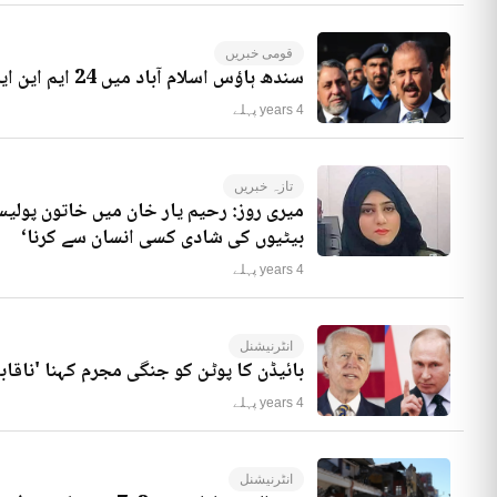
قومی خبریں
سندھ ہاؤس اسلام آباد میں 24 ایم این ایز موجود ہیں، راجہ ریاض کا انکشاف
4 years پہلے
تازہ خبریں
میری روز: رحیم یار خان میں خاتون پولیس
بیٹیوں کی شادی کسی انسان سے کرنا‘
4 years پہلے
انٹرنیشنل
بائیڈن کا پوٹن کو جنگی مجرم کہنا 'ناقاب
4 years پہلے
انٹرنیشنل