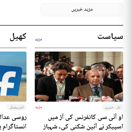
مزید خبریں
سیاست
کھیل
مزید
مزید
تازہ خبریں
انٹرنیشنل
او آئی سی کانفرنس کی آڑ میں
روسی عدال
اسپیکر نے آئین شکنی کی، شہباز
انسٹاگرام پ