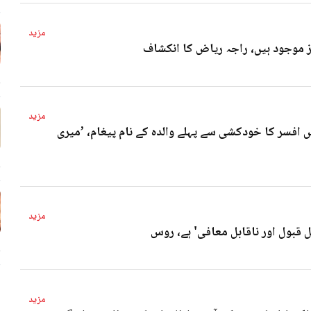
مزید
4 
مزید
 افسر کا خودکشی سے پہلے والدہ کے نام پیغام، ’میری
4 
مزید
ل قبول اور ناقابل معافی' ہے، روس
4 
مزید