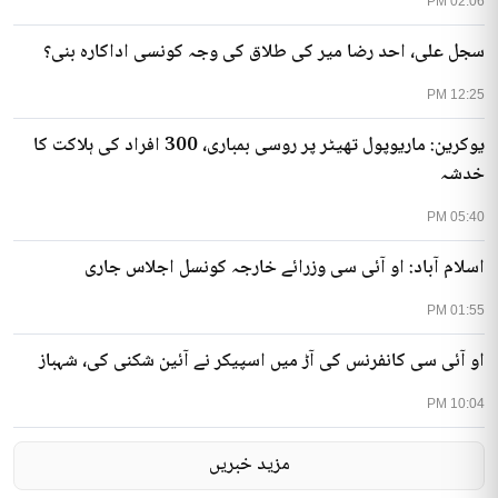
02:06 PM
سجل علی، احد رضا میر کی طلاق کی وجہ کونسی اداکارہ بنی؟
12:25 PM
یوکرین: ماریوپول تھیٹر پر روسی بمباری، 300 افراد کی ہلاکت کا
خدشہ
05:40 PM
اسلام آباد: او آئی سی وزرائے خارجہ کونسل اجلاس جاری
01:55 PM
او آئی سی کانفرنس کی آڑ میں اسپیکر نے آئین شکنی کی، شہباز
10:04 PM
مزید خبریں