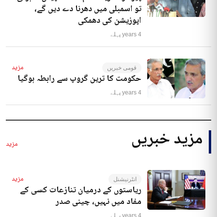
تو اسمبلی میں دھرنا دے دیں گے،
اپوزیشن کی دھمکی
4 years پہلے
مزید
قومی خبریں
حکومت کا ترین گروپ سے رابطہ ہوگیا
4 years پہلے
مزید خبریں
مزید
مزید
انٹرنیشنل
ریاستوں کے درمیان تنازعات کسی کے
مفاد میں نہیں، چینی صدر
4 years پہلے