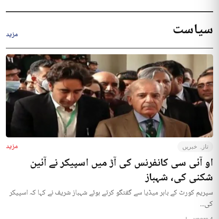
سیاست
مزید
مزید
تازہ خبریں
او آئی سی کانفرنس کی آڑ میں اسپیکر نے آئین
شکنی کی، شہباز
سپریم کورٹ کے باہر میڈیا سے گفتگو کرتے ہوئے شہباز شریف نے کہا کہ اسپیکر
کی...