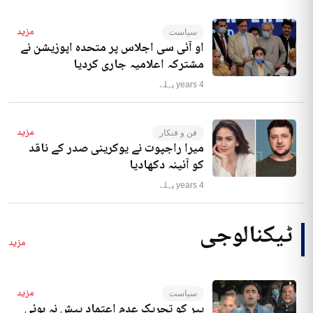
مزید
سیاست
او آئی سی اجلاس پر متحدہ اپوزیشن نے
مشترکہ اعلامیہ جاری کردیا
4 years پہلے
مزید
فن و فنکار
میرا راجپوت نے یوکرینی صدر کے ناقد
کو آئینہ دکھادیا
4 years پہلے
ٹیکنالوجی
مزید
مزید
سیاست
پیر کو تحریک عدم اعتماد پیش نہ ہوئی