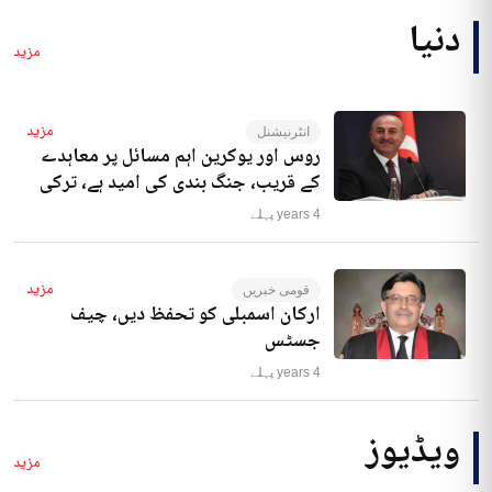
دنیا
مزید
مزید
انٹرنیشنل
روس اور یوکرین اہم مسائل پر معاہدے
کے قریب، جنگ بندی کی امید ہے، ترکی
4 years پہلے
مزید
قومی خبریں
ارکان اسمبلی کو تحفظ دیں، چیف
جسٹس
4 years پہلے
ویڈیوز
مزید