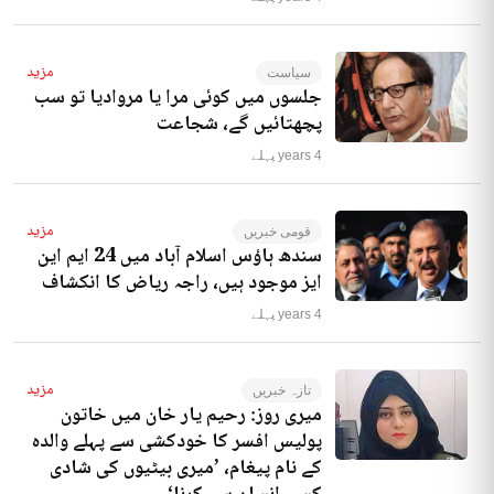
مزید
سیاست
جلسوں میں کوئی مرا یا مروادیا تو سب
پچھتائیں گے، شجاعت
4 years پہلے
مزید
قومی خبریں
سندھ ہاؤس اسلام آباد میں 24 ایم این
ایز موجود ہیں، راجہ ریاض کا انکشاف
4 years پہلے
مزید
تازہ خبریں
میری روز: رحیم یار خان میں خاتون
پولیس افسر کا خودکشی سے پہلے والدہ
کے نام پیغام، ’میری بیٹیوں کی شادی