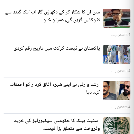
میں ان کا شکار کر کے دکھاؤں گا، اب ایک گیند سے
3 وکٹیں گریں گی، عمران خان
4 years پہلے
پاکستان نے ٹیسٹ کرکٹ میں تاریخ رقم کردی
4 years پہلے
ارشد وارثی نے اپنے شہرہ آفاق کردار کو احمقانہ
کہہ دیا
4 years پہلے
اسٹیٹ بینک کا حکومتی سیکیورٹیز کی خرید
وفروخت سے متعلق بڑا فیصلہ