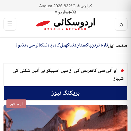
کراچی
☀ 32°C
8 August 2026
f
𝕏
▶
◎
اردو ▾
اردوسکائی
☰
⌕
URDUSKY NETWORK
تازہ ترین
پاکستان
دنیا
کھیل
کاروبار
ٹیکنالوجی
ویڈیوز
صفحہ اول
او آئی سی کانفرنس کی آڑ میں اسپیکر نے آئین شکنی کی،
شہباز
بریکنگ نیوز
اہم خبر