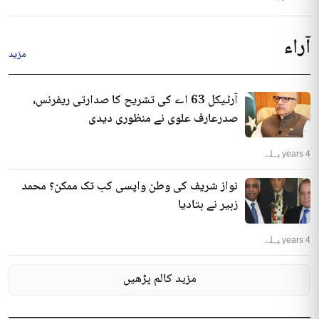
آراء
مزید
آرٹیکل 63 اے کی تشریح کا صدارتی ریفرنس،
صدرعارف علوی نے منظوری دیدی
4 years پہلے
نواز شریف کی وطن واپسی کب تک ممکن؟ محمد
زبیر نے بتادیا
4 years پہلے
مزید کالم پڑھیں