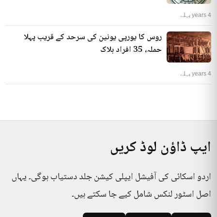
4 years پہلے
روس کا یورپی یونین کی سرحد کے قریب پہلا
حملہ، 35 افراد ہلاک
4 years پہلے
ایپ ڈاؤن لوڈ کریں
اردو اسکائی کی آفیشل ایپلی کیشن جلد دستیاب ہوگی۔ یہاں
اصل اسٹور لنکس شامل کیے جا سکتے ہیں۔