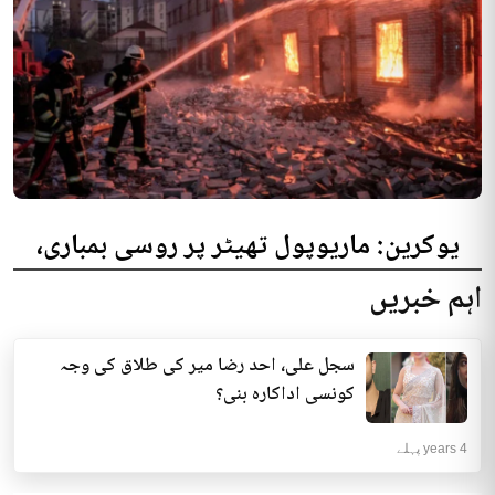
یوکرین: ماریوپول تھیٹر پر روسی بمباری،
300 افراد کی ہلاکت کا خدشہ
اہم خبریں
یوکرینی حکام نے مقامی تھیٹر پر روسی بمباری میں میں بڑی تعداد میں ہلاکتوں
کا خدشہ ظاہر کیا اور کہا کہ کم...
سجل علی، احد رضا میر کی طلاق کی وجہ
انٹرنیشنل | 4 years پہلے
کونسی اداکارہ بنی؟
4 years پہلے