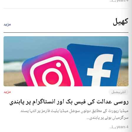
4 years پہلے
کھیل
مزید
مزید
انٹرنیشنل
روسی عدالت کی فیس بک اور انسٹاگرام پر پابندی
میڈیا رپورٹ کے مطابق دونوں سوشل میڈیا پلیٹ فارمز پر انتہا پسند
سرگرمیاں ہونے پر پابندی...
4 years پہلے