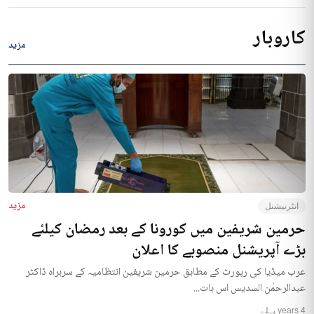
کاروبار
مزید
مزید
انٹرنیشنل
حرمین شریفین میں کورونا کے بعد رمضان کیلئے
بڑے آپریشنل منصوبے کا اعلان
عرب میڈیا کی رپورٹ کے مطابق حرمین شریفین انتظامیہ کے سربراہ ڈاکٹر
عبدالرحمٰن السدیس اس بات...
4 years پہلے