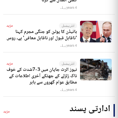
کسی انسان سے کرنا‘
4 years پہلے
مزید
انٹرنیشنل
بائیڈن کا پوٹن کو جنگی مجرم کہنا
'ناقابل قبول اور ناقابل معافی' ہے، روس
4 years پہلے
مزید
انٹرنیشنل
نیوز الرٹ جاپان میں 7۰3شدت کے خوف
ناک زلزلے کے جھٹکے آخری اطلاعات کے
مطابق عوام گھروں سے باہر
4 years پہلے
ادارتی پسند
مزید