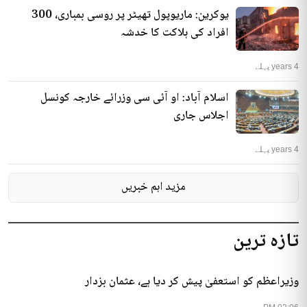
یوکرین: ماریوپول تھیٹر پر روسی بمباری، 300
افراد کی ہلاکت کا خدشہ
4 years پہلے
اسلام آباد: او آئی سی وزرائے خارجہ کونسل
اجلاس جاری
4 years پہلے
مزید اہم خبریں
تازہ ترین
وزیراعظم کو استعفیٰ پیش کر دیا ہے، عثمان بزدار