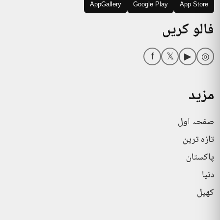
AppGallery
Google Play
App Store
فالو کریں
f
𝕏
▶
◎
مزید
صفحہ اول
تازہ ترین
پاکستان
دنیا
کھیل