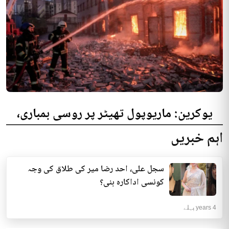
یوکرین: ماریوپول تھیٹر پر روسی بمباری،
300 افراد کی ہلاکت کا خدشہ
اہم خبریں
یوکرینی حکام نے مقامی تھیٹر پر روسی بمباری میں میں بڑی تعداد میں ہلاکتوں
کا خدشہ ظاہر کیا اور کہا کہ کم...
سجل علی، احد رضا میر کی طلاق کی وجہ
انٹرنیشنل | 4 years پہلے
کونسی اداکارہ بنی؟
4 years پہلے