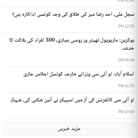
02:06 PM
سجل علی، احد رضا میر کی طلاق کی وجہ کونسی اداکارہ بنی؟
12:25 PM
یوکرین: ماریوپول تھیٹر پر روسی بمباری، 300 افراد کی ہلاکت کا
خدشہ
05:40 PM
اسلام آباد: او آئی سی وزرائے خارجہ کونسل اجلاس جاری
01:55 PM
او آئی سی کانفرنس کی آڑ میں اسپیکر نے آئین شکنی کی، شہباز
10:04 PM
مزید خبریں