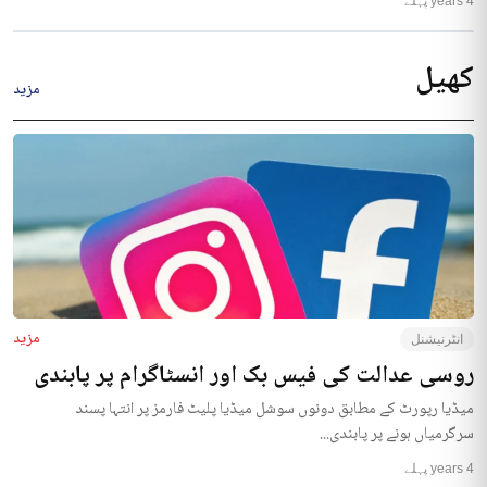
4 years پہلے
کھیل
مزید
مزید
انٹرنیشنل
روسی عدالت کی فیس بک اور انسٹاگرام پر پابندی
میڈیا رپورٹ کے مطابق دونوں سوشل میڈیا پلیٹ فارمز پر انتہا پسند
سرگرمیاں ہونے پر پابندی...
4 years پہلے