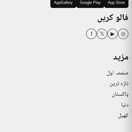
AppGallery
Google Play
App Store
فالو کریں
f
𝕏
▶
◎
مزید
صفحہ اول
تازہ ترین
پاکستان
دنیا
کھیل