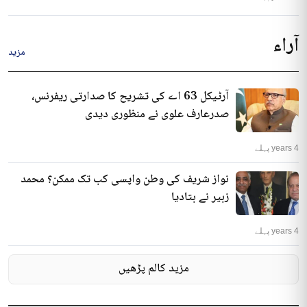
آراء
مزید
آرٹیکل 63 اے کی تشریح کا صدارتی ریفرنس،
صدرعارف علوی نے منظوری دیدی
4 years پہلے
نواز شریف کی وطن واپسی کب تک ممکن؟ محمد
زبیر نے بتادیا
4 years پہلے
مزید کالم پڑھیں