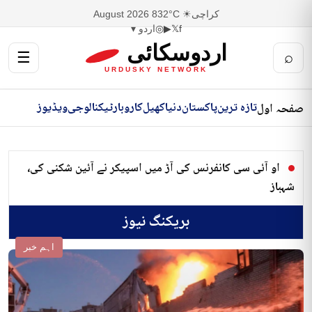
کراچی
☀ 32°C
8 August 2026
f
𝕏
▶
◎
اردو ▾
اردوسکائی
☰
⌕
URDUSKY NETWORK
تازہ ترین
پاکستان
دنیا
کھیل
کاروبار
ٹیکنالوجی
ویڈیوز
صفحہ اول
او آئی سی کانفرنس کی آڑ میں اسپیکر نے آئین شکنی کی،
شہباز
بریکنگ نیوز
اہم خبر