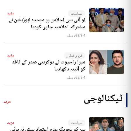
مزید
سیاست
او آئی سی اجلاس پر متحدہ اپوزیشن نے
مشترکہ اعلامیہ جاری کردیا
4 years پہلے
مزید
فن و فنکار
میرا راجپوت نے یوکرینی صدر کے ناقد
کو آئینہ دکھادیا
4 years پہلے
ٹیکنالوجی
مزید
مزید
سیاست
پیر کو تحریک عدم اعتماد پیش نہ ہوئی