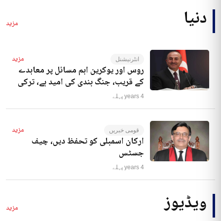
دنیا
مزید
مزید
انٹرنیشنل
روس اور یوکرین اہم مسائل پر معاہدے
کے قریب، جنگ بندی کی امید ہے، ترکی
4 years پہلے
مزید
قومی خبریں
ارکان اسمبلی کو تحفظ دیں، چیف
جسٹس
4 years پہلے
ویڈیوز
مزید