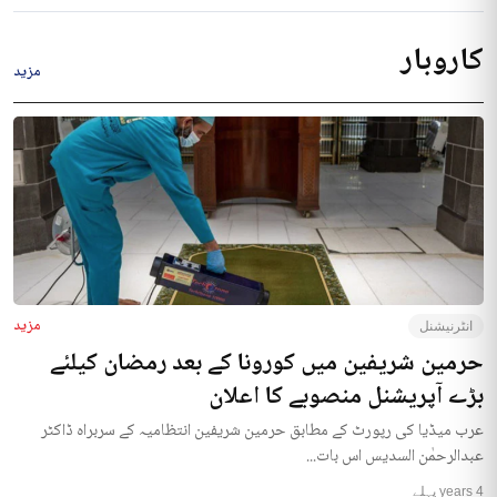
کاروبار
مزید
مزید
انٹرنیشنل
حرمین شریفین میں کورونا کے بعد رمضان کیلئے
بڑے آپریشنل منصوبے کا اعلان
عرب میڈیا کی رپورٹ کے مطابق حرمین شریفین انتظامیہ کے سربراہ ڈاکٹر
عبدالرحمٰن السدیس اس بات...
4 years پہلے