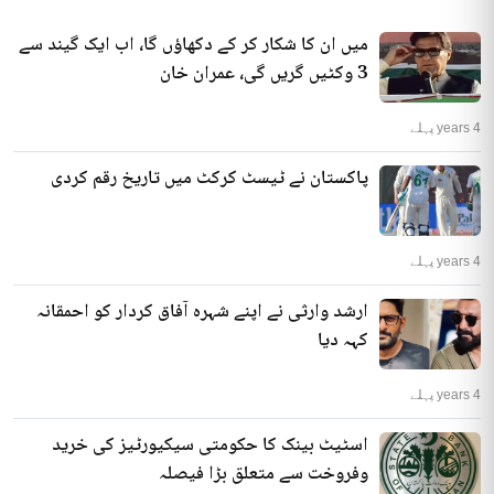
میں ان کا شکار کر کے دکھاؤں گا، اب ایک گیند سے
3 وکٹیں گریں گی، عمران خان
4 years پہلے
پاکستان نے ٹیسٹ کرکٹ میں تاریخ رقم کردی
4 years پہلے
ارشد وارثی نے اپنے شہرہ آفاق کردار کو احمقانہ
کہہ دیا
4 years پہلے
اسٹیٹ بینک کا حکومتی سیکیورٹیز کی خرید
وفروخت سے متعلق بڑا فیصلہ