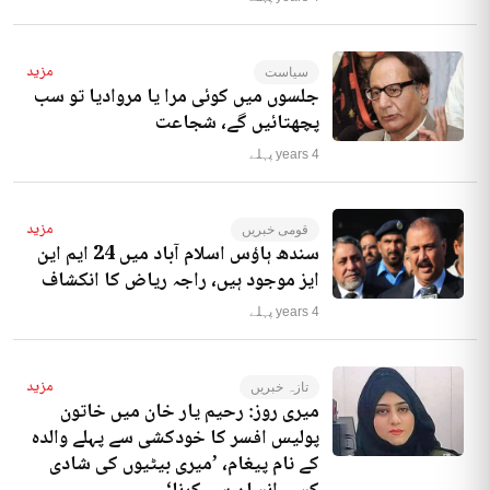
مزید
سیاست
جلسوں میں کوئی مرا یا مروادیا تو سب
پچھتائیں گے، شجاعت
4 years پہلے
مزید
قومی خبریں
سندھ ہاؤس اسلام آباد میں 24 ایم این
ایز موجود ہیں، راجہ ریاض کا انکشاف
4 years پہلے
مزید
تازہ خبریں
میری روز: رحیم یار خان میں خاتون
پولیس افسر کا خودکشی سے پہلے والدہ
کے نام پیغام، ’میری بیٹیوں کی شادی