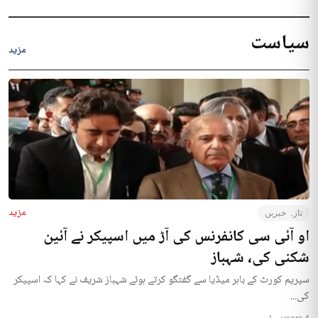
سیاست
مزید
مزید
تازہ خبریں
او آئی سی کانفرنس کی آڑ میں اسپیکر نے آئین
شکنی کی، شہباز
سپریم کورٹ کے باہر میڈیا سے گفتگو کرتے ہوئے شہباز شریف نے کہا کہ اسپیکر
کی...