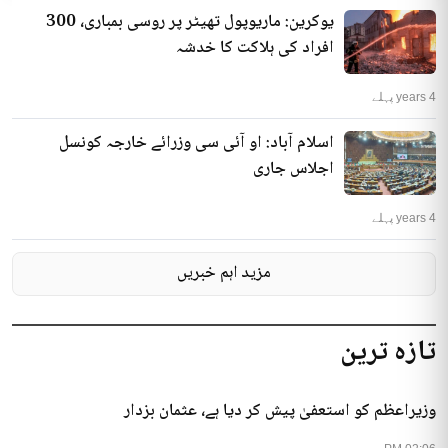
یوکرین: ماریوپول تھیٹر پر روسی بمباری، 300
افراد کی ہلاکت کا خدشہ
4 years پہلے
اسلام آباد: او آئی سی وزرائے خارجہ کونسل
اجلاس جاری
4 years پہلے
مزید اہم خبریں
تازہ ترین
وزیراعظم کو استعفیٰ پیش کر دیا ہے، عثمان بزدار