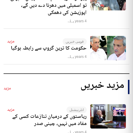
تو اسمبلی میں دھرنا دے دیں گے،
اپوزیشن کی دھمکی
4 years پہلے
مزید
قومی خبریں
حکومت کا ترین گروپ سے رابطہ ہوگیا
4 years پہلے
مزید خبریں
مزید
مزید
انٹرنیشنل
ریاستوں کے درمیان تنازعات کسی کے
مفاد میں نہیں، چینی صدر
4 years پہلے