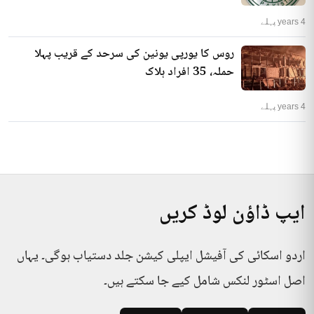
4 years پہلے
روس کا یورپی یونین کی سرحد کے قریب پہلا
حملہ، 35 افراد ہلاک
4 years پہلے
ایپ ڈاؤن لوڈ کریں
اردو اسکائی کی آفیشل ایپلی کیشن جلد دستیاب ہوگی۔ یہاں
اصل اسٹور لنکس شامل کیے جا سکتے ہیں۔