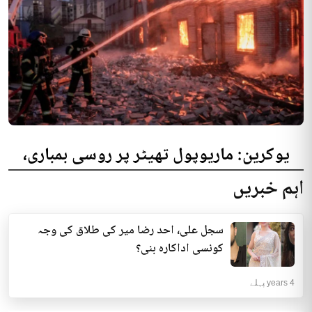
یوکرین: ماریوپول تھیٹر پر روسی بمباری،
300 افراد کی ہلاکت کا خدشہ
اہم خبریں
یوکرینی حکام نے مقامی تھیٹر پر روسی بمباری میں میں بڑی تعداد میں ہلاکتوں
کا خدشہ ظاہر کیا اور کہا کہ کم...
سجل علی، احد رضا میر کی طلاق کی وجہ
انٹرنیشنل | 4 years پہلے
کونسی اداکارہ بنی؟
4 years پہلے