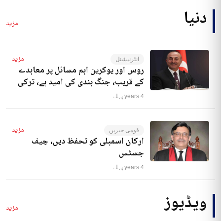
دنیا
مزید
مزید
انٹرنیشنل
روس اور یوکرین اہم مسائل پر معاہدے
کے قریب، جنگ بندی کی امید ہے، ترکی
4 years پہلے
مزید
قومی خبریں
ارکان اسمبلی کو تحفظ دیں، چیف
جسٹس
4 years پہلے
ویڈیوز
مزید