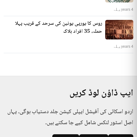
4 years پہلے
روس کا یورپی یونین کی سرحد کے قریب پہلا
حملہ، 35 افراد ہلاک
4 years پہلے
ایپ ڈاؤن لوڈ کریں
اردو اسکائی کی آفیشل ایپلی کیشن جلد دستیاب ہوگی۔ یہاں
اصل اسٹور لنکس شامل کیے جا سکتے ہیں۔