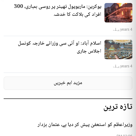
یوکرین: ماریوپول تھیٹر پر روسی بمباری، 300
افراد کی ہلاکت کا خدشہ
4 years پہلے
اسلام آباد: او آئی سی وزرائے خارجہ کونسل
اجلاس جاری
4 years پہلے
مزید اہم خبریں
تازہ ترین
وزیراعظم کو استعفیٰ پیش کر دیا ہے، عثمان بزدار