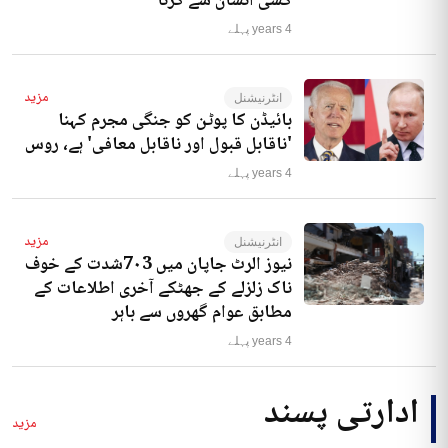
کسی انسان سے کرنا‘
4 years پہلے
مزید
انٹرنیشنل
بائیڈن کا پوٹن کو جنگی مجرم کہنا
'ناقابل قبول اور ناقابل معافی' ہے، روس
4 years پہلے
مزید
انٹرنیشنل
نیوز الرٹ جاپان میں 7۰3شدت کے خوف
ناک زلزلے کے جھٹکے آخری اطلاعات کے
مطابق عوام گھروں سے باہر
4 years پہلے
ادارتی پسند
مزید