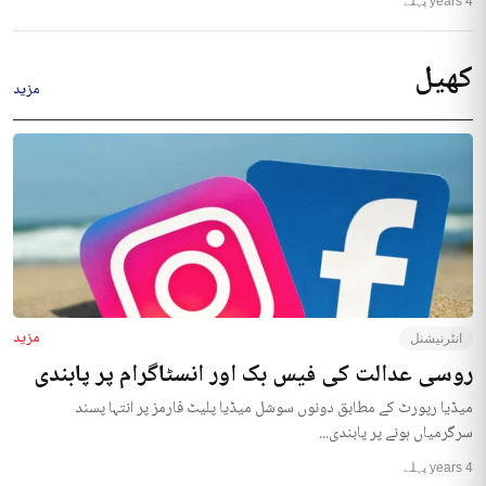
4 years پہلے
کھیل
مزید
مزید
انٹرنیشنل
روسی عدالت کی فیس بک اور انسٹاگرام پر پابندی
میڈیا رپورٹ کے مطابق دونوں سوشل میڈیا پلیٹ فارمز پر انتہا پسند
سرگرمیاں ہونے پر پابندی...
4 years پہلے