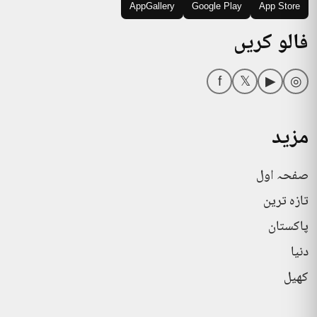
AppGallery
Google Play
App Store
فالو کریں
f
𝕏
▶
◎
مزید
صفحہ اول
تازہ ترین
پاکستان
دنیا
کھیل