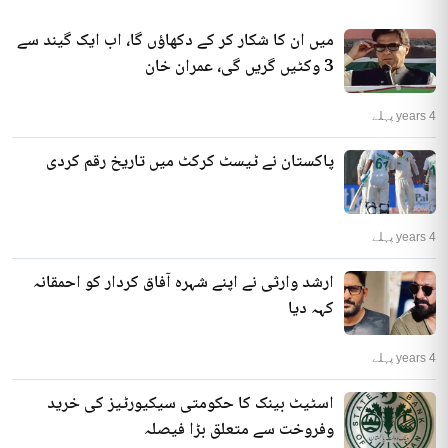
میں ان کا شکار کر کے دکھاؤں گا، اب ایک گیند سے
3 وکٹیں گریں گی، عمران خان
4 years پہلے
پاکستان نے ٹیسٹ کرکٹ میں تاریخ رقم کردی
4 years پہلے
ارشد وارثی نے اپنے شہرہ آفاق کردار کو احمقانہ
کہہ دیا
4 years پہلے
اسٹیٹ بینک کا حکومتی سیکیورٹیز کی خرید
وفروخت سے متعلق بڑا فیصلہ