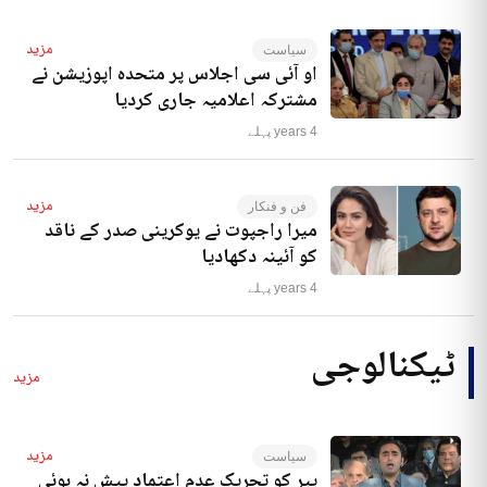
مزید
سیاست
او آئی سی اجلاس پر متحدہ اپوزیشن نے
مشترکہ اعلامیہ جاری کردیا
4 years پہلے
مزید
فن و فنکار
میرا راجپوت نے یوکرینی صدر کے ناقد
کو آئینہ دکھادیا
4 years پہلے
ٹیکنالوجی
مزید
مزید
سیاست
پیر کو تحریک عدم اعتماد پیش نہ ہوئی