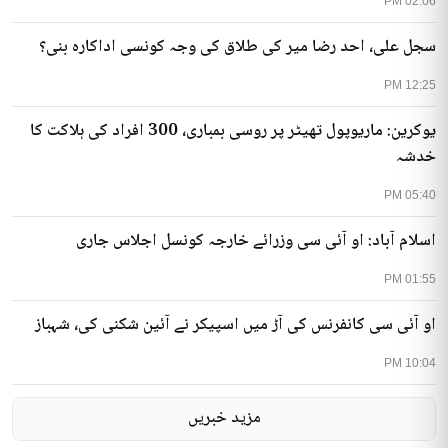
02:06 PM
سجل علی، احد رضا میر کی طلاق کی وجہ کونسی اداکارہ بنی؟
12:25 PM
یوکرین: ماریوپول تھیٹر پر روسی بمباری، 300 افراد کی ہلاکت کا
خدشہ
05:40 PM
اسلام آباد: او آئی سی وزرائے خارجہ کونسل اجلاس جاری
01:55 PM
او آئی سی کانفرنس کی آڑ میں اسپیکر نے آئین شکنی کی، شہباز
10:04 PM
مزید خبریں