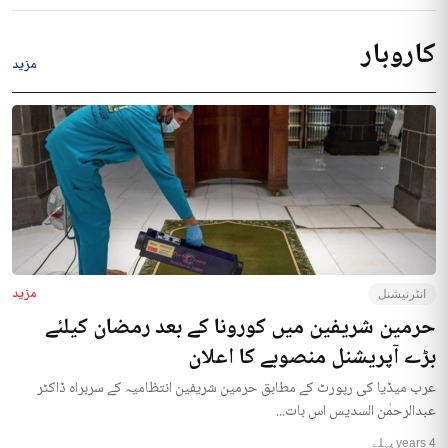
کاروبار
مزید
مزید
انٹرنیشنل
حرمین شریفین میں کورونا کے بعد رمضان کیلئے
بڑے آپریشنل منصوبے کا اعلان
عرب میڈیا کی رپورٹ کے مطابق حرمین شریفین انتظامیہ کے سربراہ ڈاکٹر
عبدالرحمٰن السدیس اس بات...
4 years پہلے