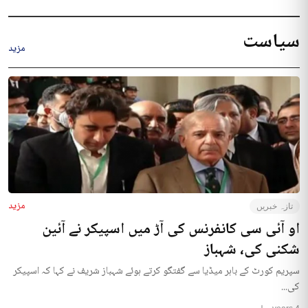
سیاست
مزید
مزید
تازہ خبریں
او آئی سی کانفرنس کی آڑ میں اسپیکر نے آئین
شکنی کی، شہباز
سپریم کورٹ کے باہر میڈیا سے گفتگو کرتے ہوئے شہباز شریف نے کہا کہ اسپیکر
کی...