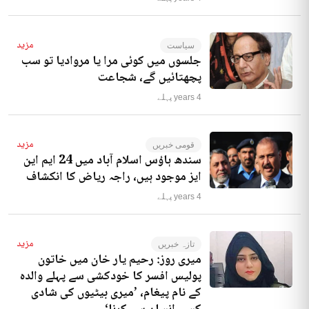
مزید
سیاست
جلسوں میں کوئی مرا یا مروادیا تو سب
پچھتائیں گے، شجاعت
4 years پہلے
مزید
قومی خبریں
سندھ ہاؤس اسلام آباد میں 24 ایم این
ایز موجود ہیں، راجہ ریاض کا انکشاف
4 years پہلے
مزید
تازہ خبریں
میری روز: رحیم یار خان میں خاتون
پولیس افسر کا خودکشی سے پہلے والدہ
کے نام پیغام، ’میری بیٹیوں کی شادی