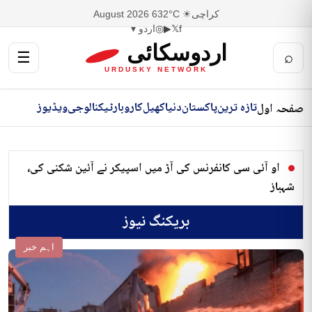
کراچی
☀ 32°C
6 August 2026
f
𝕏
▶
◎
اردو ▾
اردوسکائی
☰
⌕
URDUSKY NETWORK
تازہ ترین
پاکستان
دنیا
کھیل
کاروبار
ٹیکنالوجی
ویڈیوز
صفحہ اول
او آئی سی کانفرنس کی آڑ میں اسپیکر نے آئین شکنی کی،
شہباز
بریکنگ نیوز
اہم خبر