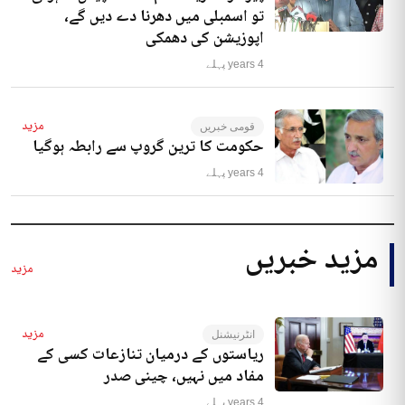
تو اسمبلی میں دھرنا دے دیں گے،
اپوزیشن کی دھمکی
4 years پہلے
مزید
قومی خبریں
حکومت کا ترین گروپ سے رابطہ ہوگیا
4 years پہلے
مزید خبریں
مزید
مزید
انٹرنیشنل
ریاستوں کے درمیان تنازعات کسی کے
مفاد میں نہیں، چینی صدر
4 years پہلے