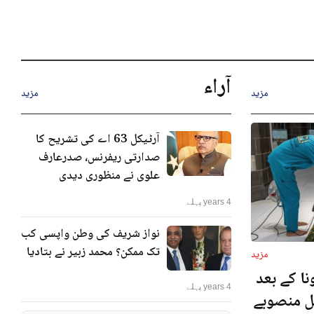
آراء
مزید
مزید
آرٹیکل 63 اے کی تشریح کا
صدارتی ریفرنس، صدرعارف
علوی نے منظوری دیدی
4 years پہلے
نواز شریف کی وطن واپسی کب
تک ممکن؟ محمد زبیر نے بتادیا
مزید
ا کے بعد
4 years پہلے
نل منصوبے