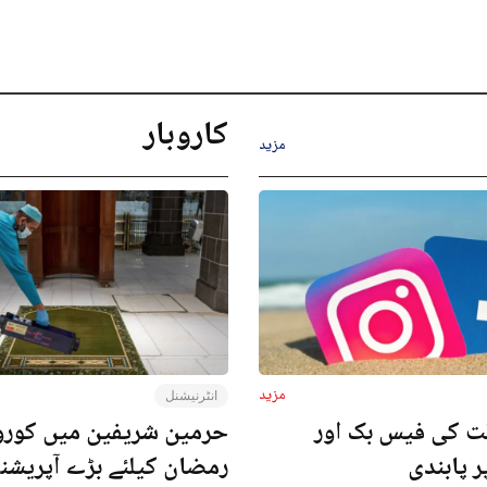
کاروبار
مزید
مزید
انٹرنیشنل
ت کی فیس بک اور
حرمین شریفین میں کورون
ر پابندی
رمضان کیلئے بڑے آپریش