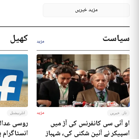
مزید خبریں
سیاست
کھیل
مزید
مزید
تازہ خبریں
انٹرنیشنل
او آئی سی کانفرنس کی آڑ میں
روسی عدال
اسپیکر نے آئین شکنی کی، شہباز
انسٹاگرام پ