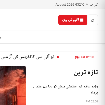
کراچی
☀ 32°C
6 August 2026
⌕
▣ لائیو ٹی وی
ص
او آئی سی کانفرنس کی آڑ میں 
05:10 AM (◉)
تازہ ترین
وزیراعظم کو استعفیٰ پیش کر دیا ہے، عثمان
بزدار
02:06 PM