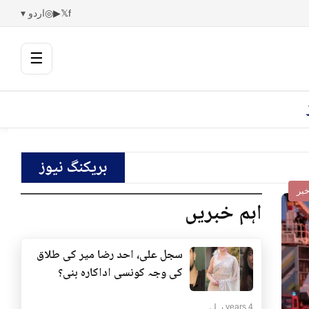
f
𝕏
▶
◎
اردو ▾
☰
بریکنگ نیوز
بر
اہم خبریں
سجل علی، احد رضا میر کی طلاق
کی وجہ کونسی اداکارہ بنی؟
4 years پہلے