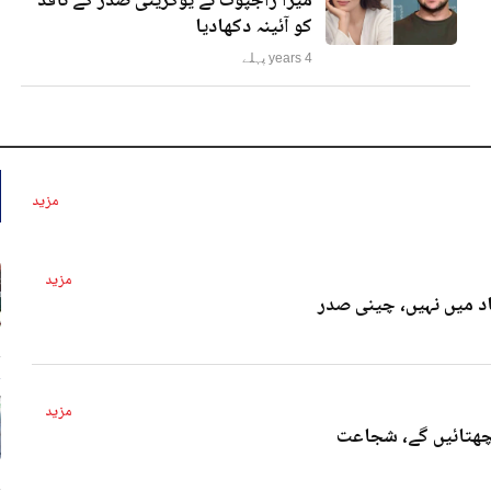
میرا راجپوت نے یوکرینی صدر کے ناقد
کو آئینہ دکھادیا
4 years پہلے
مزید
مزید
د میں نہیں، چینی صدر
4 
مزید
پچھتائیں گے، شجاعت
4 