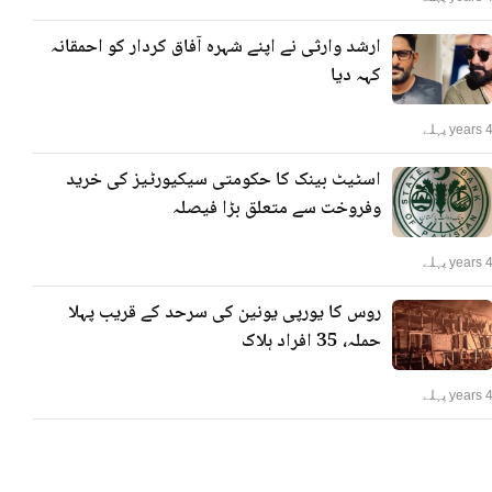
ارشد وارثی نے اپنے شہرہ آفاق کردار کو احمقانہ
کہہ دیا
years پہلے
اسٹیٹ بینک کا حکومتی سیکیورٹیز کی خرید
وفروخت سے متعلق بڑا فیصلہ
years پہلے
روس کا یورپی یونین کی سرحد کے قریب پہلا
حملہ، 35 افراد ہلاک
years پہلے