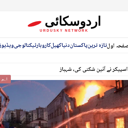
اردوسکائی
URDUSKY NETWORK
تازہ ترین
پاکستان
دنیا
کھیل
کاروبار
ٹیکنالوجی
ویڈیوز
فحہ اول
اسپیکر نے آئین شکنی کی، شہباز
اہم خ