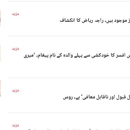
مزید
4 
مزید
 افسر کا خودکشی سے پہلے والدہ کے نام پیغام، ’میری
4 
مزید
ل قبول اور ناقابل معافی' ہے، روس
4 
مزید