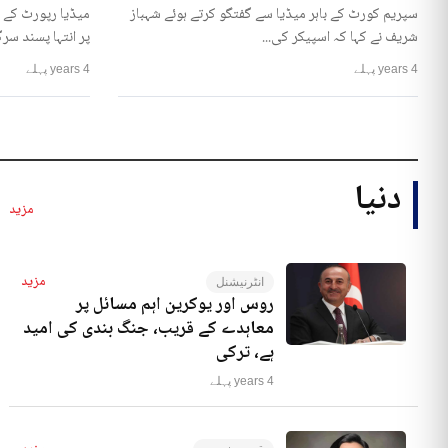
سپریم کورٹ کے باہر میڈیا سے گفتگو کرتے ہوئے شہباز
میڈیا رپورٹ کے 
شریف نے کہا کہ اسپیکر کی...
پر انتہا پسند سرگ
4 years پہلے
4 years پہلے
دنیا
مزید
مزید
انٹرنیشنل
روس اور یوکرین اہم مسائل پر
معاہدے کے قریب، جنگ بندی کی امید
ہے، ترکی
4 years پہلے