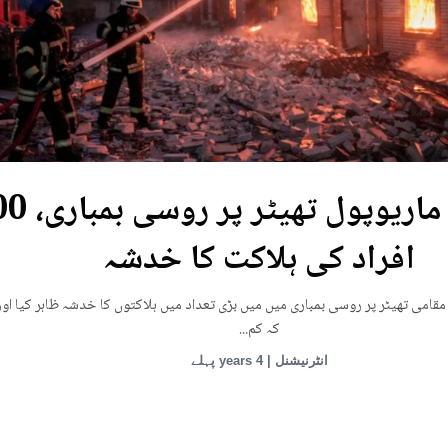
یوکرین: ماریوپول تھی
افراد کی ہلاکت کا خدشہ
قامی تھیٹر پر روسی بمباری میں میں بڑی تعداد میں ہلاکتوں کا خدشہ ظاہر کیا اور
کہ کم...
انٹرنیشنل | 4 years پہلے