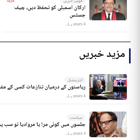
مزید
قومی خبریں
ارکان اسمبلی کو تحفظ دیں، چیف
جسٹس
4 years پہلے
مزید خبریں
انٹرنیشنل
ریاستوں کے درمیان تنازعات کسی کے مفا
4 years پہلے
سیاست
جلسوں میں کوئی مرا یا مروادیا تو سب 
4 years پہلے