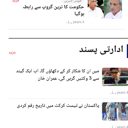
مزید
قومی خبریں
حکومت کا ترین گروپ سے رابطہ
ہوگیا
4 years پہلے
ادارتی پسند
مزید
میں ان کا شکار کر کے دکھاؤں گا، اب ایک گیند
سے 3 وکٹیں گریں گی، عمران خان
years پہلے
پاکستان نے ٹیسٹ کرکٹ میں تاریخ رقم کردی
years پہلے