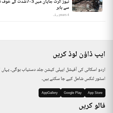
نیوز الرٹ جاپان میں
سے باہر
4 years پہلے
ایپ ڈاؤن لوڈ کریں
اردو اسکائی کی آفیشل ایپلی کیشن جلد دستیاب ہوگی۔ یہاں 
اسٹور لنکس شامل کیے جا سکتے ہیں۔
AppGallery
Google Play
App Store
فالو کریں