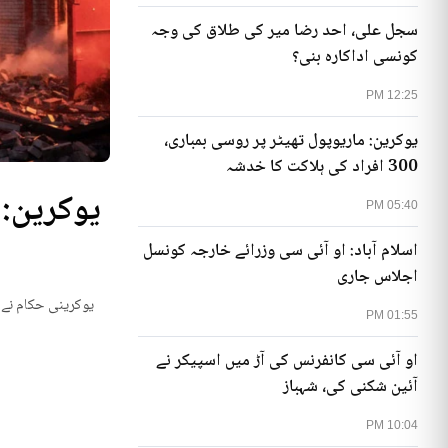
سجل علی، احد رضا میر کی طلاق کی وجہ
کونسی اداکارہ بنی؟
12:25 PM
یوکرین: ماریوپول تھیٹر پر روسی بمباری،
300 افراد کی ہلاکت کا خدشہ
05:40 PM
اسلام آباد: او آئی سی وزرائے خارجہ کونسل
اجلاس جاری
یوکرینی حکام نے م
01:55 PM
او آئی سی کانفرنس کی آڑ میں اسپیکر نے
آئین شکنی کی، شہباز
10:04 PM