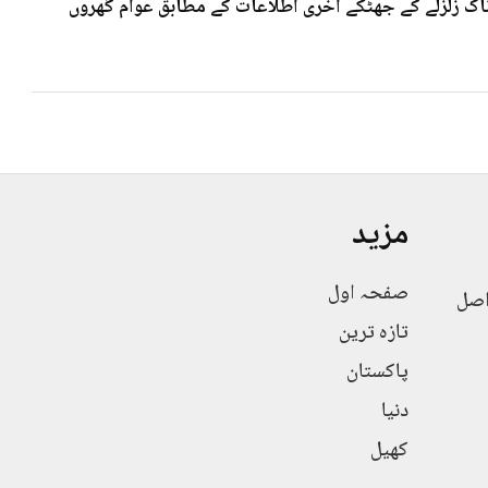
 7۰3شدت کے خوف ناک زلزلے کے جھٹکے آخری اطلاعات کے مطابق عوام گھروں
مزید
صفحہ اول
اصل
تازہ ترین
پاکستان
دنیا
کھیل