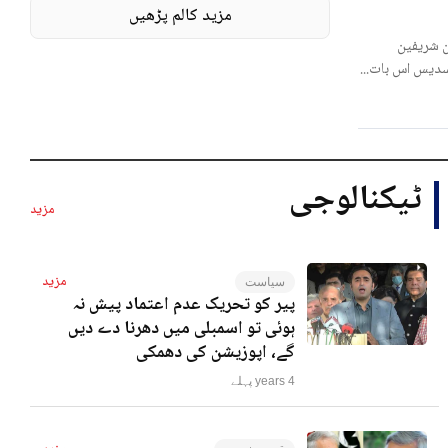
مزید کالم پڑھیں
 شریفین
لسدیس اس بات...
ٹیکنالوجی
مزید
مزید
سیاست
پیر کو تحریک عدم اعتماد پیش نہ
ہوئی تو اسمبلی میں دھرنا دے دیں
گے، اپوزیشن کی دھمکی
4 years پہلے