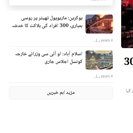
یوکرین: ماریوپول تھیٹر پر روسی
بمباری، 300 افراد کی ہلاکت کا خدشہ
4 years پہلے
اسلام آباد: او آئی سی وزرائے خارجہ
ٹر پر روسی بمباری، 300
کونسل اجلاس جاری
4 years پہلے
 کہا
مزید اہم خبریں