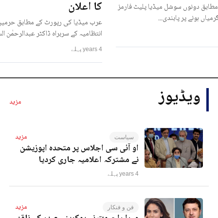
کا اعلان
مطابق دونوں سوشل میڈیا پلیٹ فارمز
رمیاں ہونے پر پابندی...
عرب میڈیا کی رپورٹ کے مطابق حرمین
انتظامیہ کے سربراہ ڈاکٹر عبدالرحمٰن ا
4 years پہلے
ویڈیوز
مزید
مزید
سیاست
او آئی سی اجلاس پر متحدہ اپوزیشن
نے مشترکہ اعلامیہ جاری کردیا
4 years پہلے
مزید
فن و فنکار