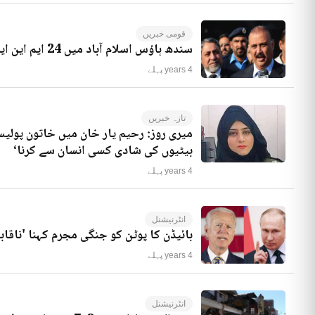
قومی خبریں
سندھ ہاؤس اسلام آباد میں 24 ایم این ایز موجود ہیں، راجہ ریاض کا انکشاف
4 years پہلے
تازہ خبریں
میری روز: رحیم یار خان میں خاتون پولیس
بیٹیوں کی شادی کسی انسان سے کرنا‘
4 years پہلے
انٹرنیشنل
بائیڈن کا پوٹن کو جنگی مجرم کہنا 'ناقاب
4 years پہلے
انٹرنیشنل