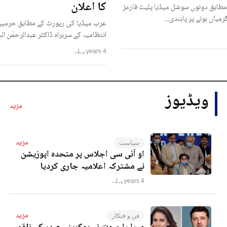
کا اعلان
مطابق دونوں سوشل میڈیا پلیٹ فارمز
رمیاں ہونے پر پابندی...
عرب میڈیا کی رپورٹ کے مطابق حرمین
انتظامیہ کے سربراہ ڈاکٹر عبدالرحمٰن ا
4 years پہلے
ویڈیوز
مزید
مزید
سیاست
او آئی سی اجلاس پر متحدہ اپوزیشن
نے مشترکہ اعلامیہ جاری کردیا
4 years پہلے
مزید
فن و فنکار