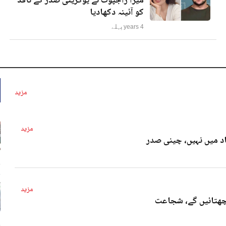
میرا راجپوت نے یوکرینی صدر کے ناقد
کو آئینہ دکھادیا
4 years پہلے
مزید
مزید
د میں نہیں، چینی صدر
4 
مزید
پچھتائیں گے، شجاعت
4 