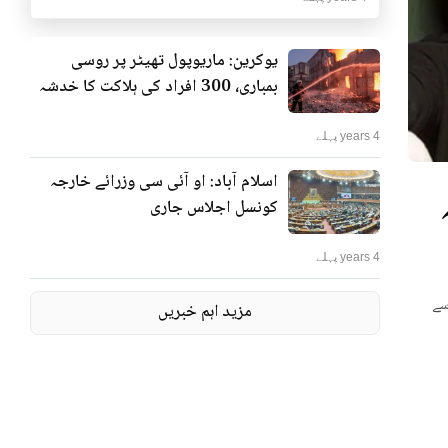
یوکرین: ماریوپول تھیٹر پر روسی
بمباری، 300 افراد کی ہلاکت کا خدشہ
4 years پہلے
اسلام آباد: او آئی سی وزرائے خارجہ
ٹر پر روسی بمباری، 300
کونسل اجلاس جاری
4 years پہلے
 کہا
مزید اہم خبریں