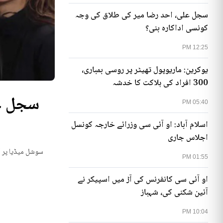
سجل علی، احد رضا میر کی طلاق کی وجہ
کونسی اداکارہ بنی؟
12:25 PM
یوکرین: ماریوپول تھیٹر پر روسی بمباری،
300 افراد کی ہلاکت کا خدشہ
05:40 PM
اسلام آباد: او آئی سی وزرائے خارجہ کونسل
اجلاس جاری
یوکرینی حکام نے م
01:55 PM
او آئی سی کانفرنس کی آڑ میں اسپیکر نے
آئین شکنی کی، شہباز
10:04 PM