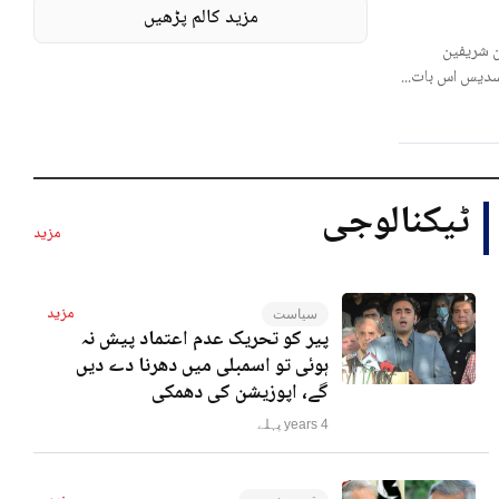
مزید کالم پڑھیں
 شریفین
لسدیس اس بات...
ٹیکنالوجی
مزید
مزید
سیاست
پیر کو تحریک عدم اعتماد پیش نہ
ہوئی تو اسمبلی میں دھرنا دے دیں
گے، اپوزیشن کی دھمکی
4 years پہلے