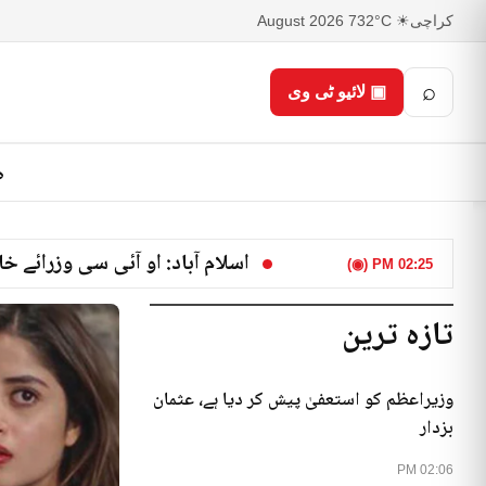
کراچی
☀ 32°C
7 August 2026
⌕
▣ لائیو ٹی وی
ص
او آئی سی کانفرنس کی آڑ میں 
02:25 PM (◉)
تازہ ترین
وزیراعظم کو استعفیٰ پیش کر دیا ہے، عثمان
بزدار
02:06 PM