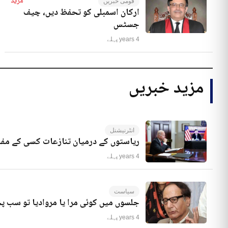
مزید
قومی خبریں
ارکان اسمبلی کو تحفظ دیں، چیف
جسٹس
4 years پہلے
مزید خبریں
انٹرنیشنل
ریاستوں کے درمیان تنازعات کسی کے مفا
4 years پہلے
سیاست
جلسوں میں کوئی مرا یا مروادیا تو سب 
4 years پہلے