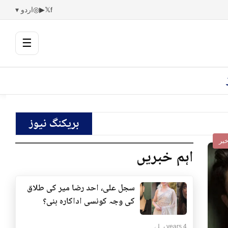
f
𝕏
▶
◎
اردو ▾
☰
بریکنگ نیوز
بر
اہم خبریں
سجل علی، احد رضا میر کی طلاق
کی وجہ کونسی اداکارہ بنی؟
4 years پہلے