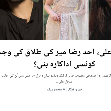
یوکرین: ماریوپول تھی
افراد کی ہلاکت کا خدشہ
قامی تھیٹر پر روسی بمباری میں میں بڑی تعداد میں ہلاکتوں کا خدشہ ظاہر کیا اور
کہ کم...
انٹرنیشنل | 4 years پہلے