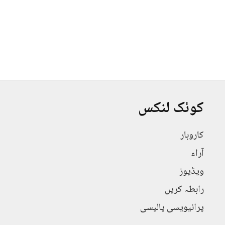
کوئک لنکس
کاروبار
آراء
ویڈیوز
رابطہ کریں
پرائیویسی پالیسی