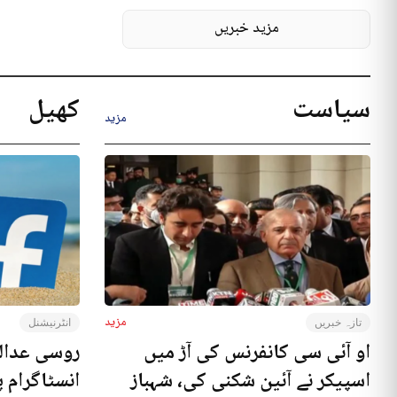
مزید خبریں
سیاست
کھیل
مزید
مزید
تازہ خبریں
انٹرنیشنل
او آئی سی کانفرنس کی آڑ میں
روسی عدال
اسپیکر نے آئین شکنی کی، شہباز
انسٹاگرام پ