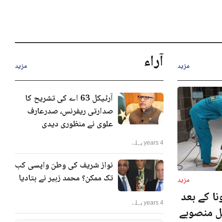
آراء
مزید
مزید
آرٹیکل 63 اے کی تشریح کا
صدارتی ریفرنس، صدرعارف
علوی نے منظوری دیدی
4 years پہلے
نواز شریف کی وطن واپسی کب
تک ممکن؟ محمد زبیر نے بتادیا
مزید
ا کے بعد
4 years پہلے
نل منصوبے