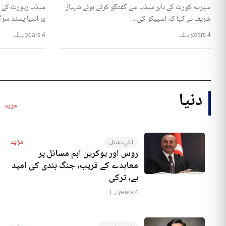
سپریم کورٹ کے باہر میڈیا سے گفتگو کرتے ہوئے شہباز
میڈیا رپورٹ کے 
شریف نے کہا کہ اسپیکر کی...
پر انتہا پسند سرگ
4 years پہلے
4 years پہلے
دنیا
مزید
مزید
انٹرنیشنل
روس اور یوکرین اہم مسائل پر
معاہدے کے قریب، جنگ بندی کی امید
ہے، ترکی
4 years پہلے