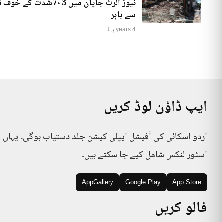
نیوز الرٹ جاپان میں
سے باہر
4 years پہلے
ایپ ڈاؤن لوڈ کریں
اردو اسکائی کی آفیشل ایپلی کیشن جلد دستیاب ہوگی۔ یہاں 
اسٹور لنکس شامل کیے جا سکتے ہیں۔
AppGallery
Google Play
App Store
فالو کریں