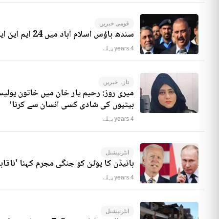
قومی خبریں
سندھ ہاؤس اسلام آباد میں 24 ایم این ایز موجود ہیں، راجہ ریاض کا انکشاف
4 years پہلے
تازہ خبریں
میری روز: رحیم یار خان میں خاتون پولیس
بیٹیوں کی شادی کسی انسان سے کرنا‘
4 years پہلے
انٹرنیشنل
بائیڈن کا پوٹن کو جنگی مجرم کہنا 'ناقاب
4 years پہلے
انٹرنیشنل