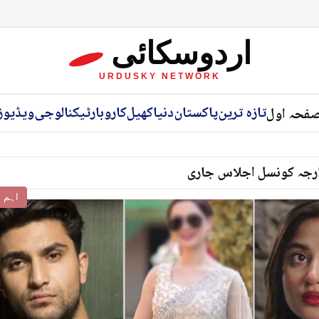
اردوسکائی
URDUSKY NETWORK
تازہ ترین
پاکستان
دنیا
کھیل
کاروبار
ٹیکنالوجی
ویڈیوز
فحہ اول
اسپیکر نے آئین شکنی کی، شہباز
اہم خ