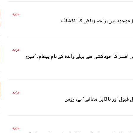
مزید
4 
مزید
 افسر کا خودکشی سے پہلے والدہ کے نام پیغام، ’میری
4 
مزید
ل قبول اور ناقابل معافی' ہے، روس
4 
مزید