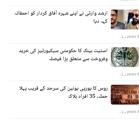
ارشد وارثی نے اپنے شہرہ آفاق کردار کو احمقانہ
کہہ دیا
years پہلے
اسٹیٹ بینک کا حکومتی سیکیورٹیز کی خرید
وفروخت سے متعلق بڑا فیصلہ
years پہلے
روس کا یورپی یونین کی سرحد کے قریب پہلا
حملہ، 35 افراد ہلاک
years پہلے