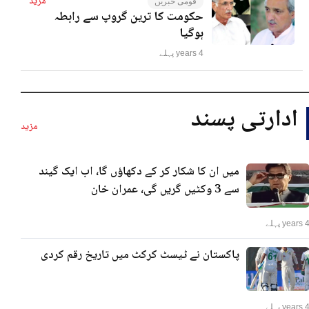
مزید
قومی خبریں
حکومت کا ترین گروپ سے رابطہ
ہوگیا
4 years پہلے
ادارتی پسند
مزید
میں ان کا شکار کر کے دکھاؤں گا، اب ایک گیند
سے 3 وکٹیں گریں گی، عمران خان
years پہلے
پاکستان نے ٹیسٹ کرکٹ میں تاریخ رقم کردی
years پہلے