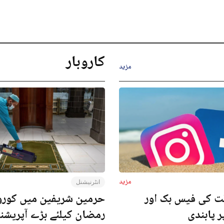
کاروبار
مزید
مزید
انٹرنیشنل
ت کی فیس بک اور
حرمین شریفین میں کورون
ر پابندی
رمضان کیلئے بڑے آپریش