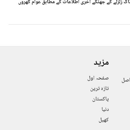
 7۰3شدت کے خوف ناک زلزلے کے جھٹکے آخری اطلاعات کے مطابق عوام گھروں
مزید
صفحہ اول
اصل
تازہ ترین
پاکستان
دنیا
کھیل