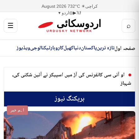
کراچی
☀ 32°C
7 August 2026
f
𝕏
▶
◎
اردو ▾
اردوسکائی
☰
⌕
URDUSKY NETWORK
تازہ ترین
پاکستان
دنیا
کھیل
کاروبار
ٹیکنالوجی
ویڈیوز
صفحہ اول
او آئی سی کانفرنس کی آڑ میں اسپیکر نے آئین شکنی کی،
شہباز
بریکنگ نیوز
اہم خبر