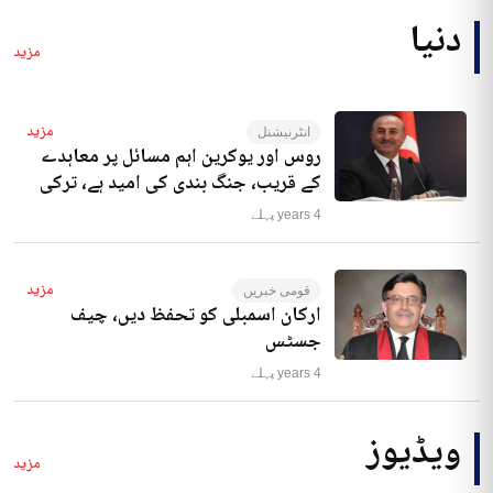
دنیا
مزید
مزید
انٹرنیشنل
روس اور یوکرین اہم مسائل پر معاہدے
کے قریب، جنگ بندی کی امید ہے، ترکی
4 years پہلے
مزید
قومی خبریں
ارکان اسمبلی کو تحفظ دیں، چیف
جسٹس
4 years پہلے
ویڈیوز
مزید