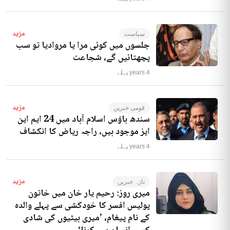
مزید
سیاست
جلسوں میں کوئی مرا یا مروادیا تو سب
پچھتائیں گے، شجاعت
4 years پہلے
مزید
قومی خبریں
سندھ ہاؤس اسلام آباد میں 24 ایم این
ایز موجود ہیں، راجہ ریاض کا انکشاف
4 years پہلے
مزید
تازہ خبریں
میری روز: رحیم یار خان میں خاتون
پولیس افسر کا خودکشی سے پہلے والدہ
کے نام پیغام، ’میری بیٹیوں کی شادی