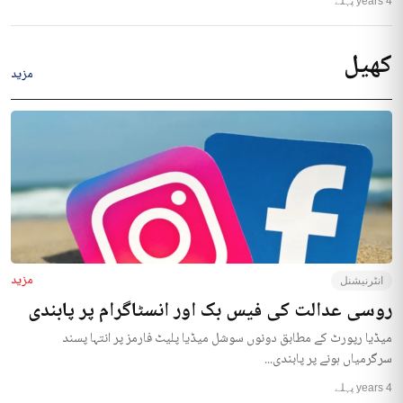
4 years پہلے
کھیل
مزید
مزید
انٹرنیشنل
روسی عدالت کی فیس بک اور انسٹاگرام پر پابندی
میڈیا رپورٹ کے مطابق دونوں سوشل میڈیا پلیٹ فارمز پر انتہا پسند
سرگرمیاں ہونے پر پابندی...
4 years پہلے