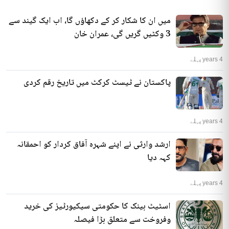
میں ان کا شکار کر کے دکھاؤں گا، اب ایک گیند سے
3 وکٹیں گریں گی، عمران خان
4 years پہلے
پاکستان نے ٹیسٹ کرکٹ میں تاریخ رقم کردی
4 years پہلے
ارشد وارثی نے اپنے شہرہ آفاق کردار کو احمقانہ
کہہ دیا
4 years پہلے
اسٹیٹ بینک کا حکومتی سیکیورٹیز کی خرید
وفروخت سے متعلق بڑا فیصلہ