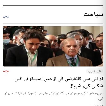
سیاست
مزید
مزید
تازہ خبریں
او آئی سی کانفرنس کی آڑ میں اسپیکر نے آئین
شکنی کی، شہباز
سپریم کورٹ کے باہر میڈیا سے گفتگو کرتے ہوئے شہباز شریف نے کہا کہ اسپیکر
کی...