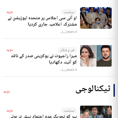
مزید
سیاست
او آئی سی اجلاس پر متحدہ اپوزیشن نے
مشترکہ اعلامیہ جاری کردیا
4 years پہلے
مزید
فن و فنکار
میرا راجپوت نے یوکرینی صدر کے ناقد
کو آئینہ دکھادیا
4 years پہلے
ٹیکنالوجی
مزید
مزید
سیاست
پیر کو تحریک عدم اعتماد پیش نہ ہوئی