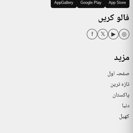
AppGallery
Google Play
App Store
فالو کریں
f
𝕏
▶
◎
مزید
صفحہ اول
تازہ ترین
پاکستان
دنیا
کھیل