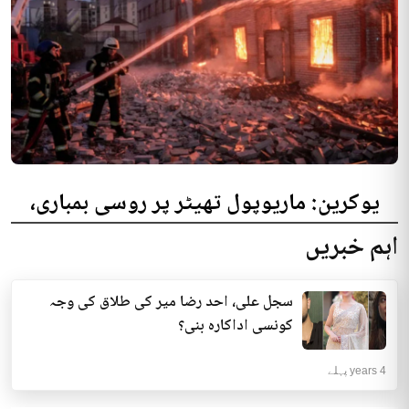
یوکرین: ماریوپول تھیٹر پر روسی بمباری،
300 افراد کی ہلاکت کا خدشہ
اہم خبریں
یوکرینی حکام نے مقامی تھیٹر پر روسی بمباری میں میں بڑی تعداد میں ہلاکتوں
کا خدشہ ظاہر کیا اور کہا کہ کم...
سجل علی، احد رضا میر کی طلاق کی وجہ
انٹرنیشنل | 4 years پہلے
کونسی اداکارہ بنی؟
4 years پہلے