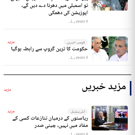
تو اسمبلی میں دھرنا دے دیں گے،
اپوزیشن کی دھمکی
4 years پہلے
مزید
قومی خبریں
حکومت کا ترین گروپ سے رابطہ ہوگیا
4 years پہلے
مزید خبریں
مزید
مزید
انٹرنیشنل
ریاستوں کے درمیان تنازعات کسی کے
مفاد میں نہیں، چینی صدر
4 years پہلے