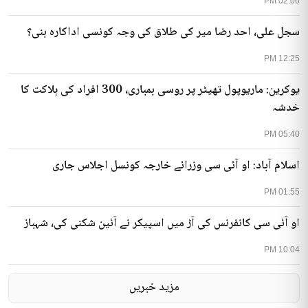
02:06 PM
سجل علی، احد رضا میر کی طلاق کی وجہ کونسی اداکارہ بنی؟
12:25 PM
یوکرین: ماریوپول تھیٹر پر روسی بمباری، 300 افراد کی ہلاکت کا
خدشہ
05:40 PM
اسلام آباد: او آئی سی وزرائے خارجہ کونسل اجلاس جاری
01:55 PM
او آئی سی کانفرنس کی آڑ میں اسپیکر نے آئین شکنی کی، شہباز
10:04 PM
مزید خبریں