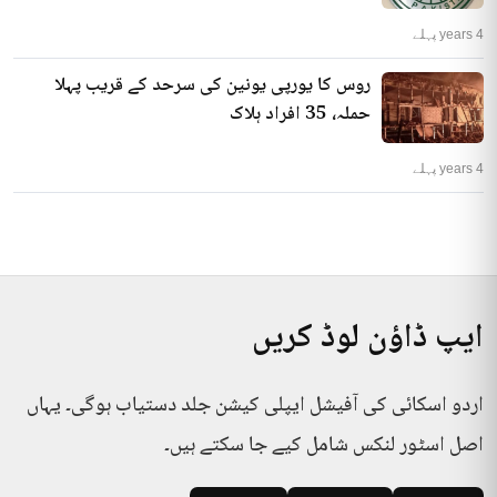
4 years پہلے
روس کا یورپی یونین کی سرحد کے قریب پہلا
حملہ، 35 افراد ہلاک
4 years پہلے
ایپ ڈاؤن لوڈ کریں
اردو اسکائی کی آفیشل ایپلی کیشن جلد دستیاب ہوگی۔ یہاں
اصل اسٹور لنکس شامل کیے جا سکتے ہیں۔