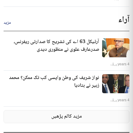
آراء
مزید
آرٹیکل 63 اے کی تشریح کا صدارتی ریفرنس،
صدرعارف علوی نے منظوری دیدی
4 years پہلے
نواز شریف کی وطن واپسی کب تک ممکن؟ محمد
زبیر نے بتادیا
4 years پہلے
مزید کالم پڑھیں