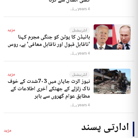
کسی انسان سے کرنا‘
4 years پہلے
مزید
انٹرنیشنل
بائیڈن کا پوٹن کو جنگی مجرم کہنا
'ناقابل قبول اور ناقابل معافی' ہے، روس
4 years پہلے
مزید
انٹرنیشنل
نیوز الرٹ جاپان میں 7۰3شدت کے خوف
ناک زلزلے کے جھٹکے آخری اطلاعات کے
مطابق عوام گھروں سے باہر
4 years پہلے
ادارتی پسند
مزید