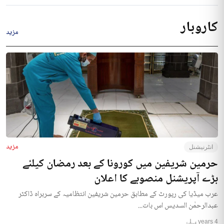
کاروبار
مزید
مزید
انٹرنیشنل
حرمین شریفین میں کورونا کے بعد رمضان کیلئے
بڑے آپریشنل منصوبے کا اعلان
عرب میڈیا کی رپورٹ کے مطابق حرمین شریفین انتظامیہ کے سربراہ ڈاکٹر
عبدالرحمٰن السدیس اس بات...
4 years پہلے