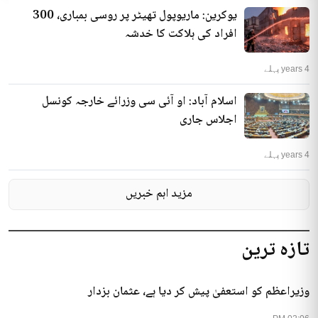
یوکرین: ماریوپول تھیٹر پر روسی بمباری، 300
افراد کی ہلاکت کا خدشہ
4 years پہلے
اسلام آباد: او آئی سی وزرائے خارجہ کونسل
اجلاس جاری
4 years پہلے
مزید اہم خبریں
تازہ ترین
وزیراعظم کو استعفیٰ پیش کر دیا ہے، عثمان بزدار