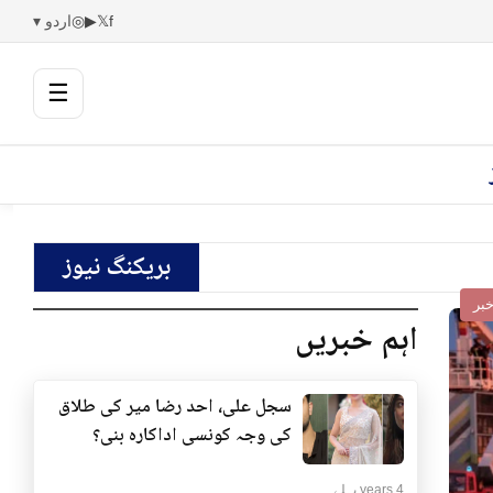
f
𝕏
▶
◎
اردو ▾
☰
بریکنگ نیوز
بر
اہم خبریں
سجل علی، احد رضا میر کی طلاق
کی وجہ کونسی اداکارہ بنی؟
4 years پہلے