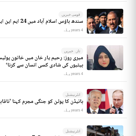
قومی خبریں
سندھ ہاؤس اسلام آباد میں 24 ایم این ایز موجود ہیں، راجہ ریاض کا انکشاف
4 years پہلے
تازہ خبریں
میری روز: رحیم یار خان میں خاتون پولیس
بیٹیوں کی شادی کسی انسان سے کرنا‘
4 years پہلے
انٹرنیشنل
بائیڈن کا پوٹن کو جنگی مجرم کہنا 'ناقاب
4 years پہلے
انٹرنیشنل