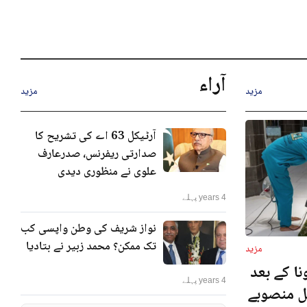
آراء
مزید
مزید
آرٹیکل 63 اے کی تشریح کا
صدارتی ریفرنس، صدرعارف
علوی نے منظوری دیدی
4 years پہلے
نواز شریف کی وطن واپسی کب
تک ممکن؟ محمد زبیر نے بتادیا
مزید
ا کے بعد
4 years پہلے
نل منصوبے