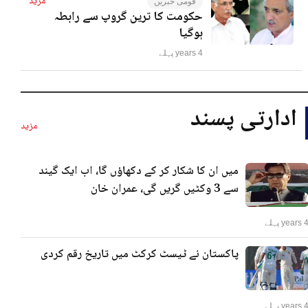
مزید
قومی خبریں
حکومت کا ترین گروپ سے رابطہ
ہوگیا
4 years پہلے
ادارتی پسند
مزید
میں ان کا شکار کر کے دکھاؤں گا، اب ایک گیند
سے 3 وکٹیں گریں گی، عمران خان
years پہلے
پاکستان نے ٹیسٹ کرکٹ میں تاریخ رقم کردی
years پہلے