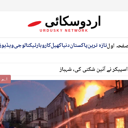
اردوسکائی
URDUSKY NETWORK
تازہ ترین
پاکستان
دنیا
کھیل
کاروبار
ٹیکنالوجی
ویڈیوز
فحہ اول
اسپیکر نے آئین شکنی کی، شہباز
اہم خ