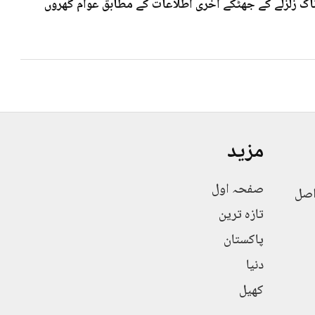
 7۰3شدت کے خوف ناک زلزلے کے جھٹکے آخری اطلاعات کے مطابق عوام گھروں
مزید
صفحہ اول
اصل
تازہ ترین
پاکستان
دنیا
کھیل