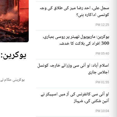
سجل علی، احد رضا میر کی طلاق کی وجہ
کونسی اداکارہ بنی؟
12:25 PM
یوکرین: ماریوپول تھیٹر پر روسی بمباری،
300 افراد کی ہلاکت کا خدشہ
05:40 PM
اسلام آباد: او آئی سی وزرائے خارجہ کونسل
اجلاس جاری
یوکرینی حکام نے م
01:55 PM
او آئی سی کانفرنس کی آڑ میں اسپیکر نے
آئین شکنی کی، شہباز
10:04 PM