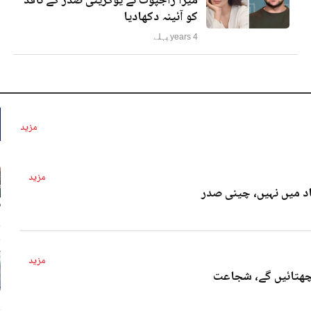
میرا راجپوت نے یوکرینی صدر کے ناقد
کو آئینہ دکھادیا
4 years پہلے
مزید
مزید
د میں نہیں، چینی صدر
4 
مزید
پچھتائیں گے، شجاعت
4 