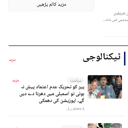
مزید کالم پڑھیں
 شریفین
لسدیس اس بات...
ٹیکنالوجی
مزید
مزید
سیاست
پیر کو تحریک عدم اعتماد پیش نہ
ہوئی تو اسمبلی میں دھرنا دے دیں
گے، اپوزیشن کی دھمکی
4 years پہلے