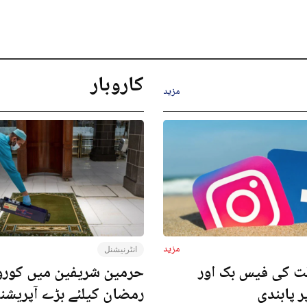
کاروبار
مزید
مزید
انٹرنیشنل
ت کی فیس بک اور
حرمین شریفین میں کورون
ر پابندی
رمضان کیلئے بڑے آپریش