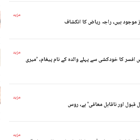
مزید
4 
مزید
 افسر کا خودکشی سے پہلے والدہ کے نام پیغام، ’میری
4 
مزید
ل قبول اور ناقابل معافی' ہے، روس
4 
مزید