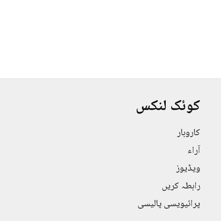
کوئک لنکس
کاروبار
آراء
ویڈیوز
رابطہ کریں
پرائیویسی پالیسی