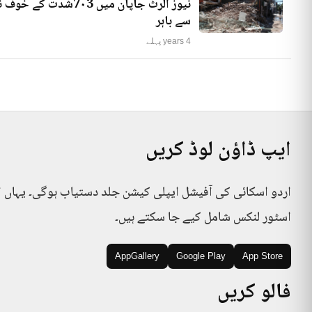
نیوز الرٹ جاپان میں
سے باہر
4 years پہلے
ایپ ڈاؤن لوڈ کریں
اردو اسکائی کی آفیشل ایپلی کیشن جلد دستیاب ہوگی۔ یہاں 
اسٹور لنکس شامل کیے جا سکتے ہیں۔
AppGallery
Google Play
App Store
فالو کریں