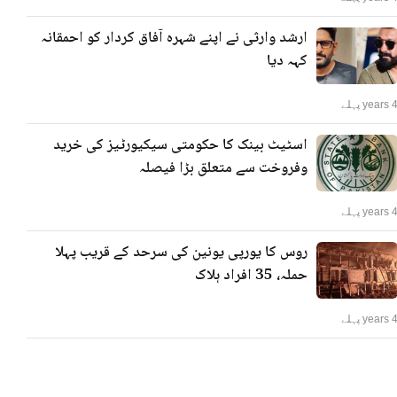
ارشد وارثی نے اپنے شہرہ آفاق کردار کو احمقانہ
کہہ دیا
years پہلے
اسٹیٹ بینک کا حکومتی سیکیورٹیز کی خرید
وفروخت سے متعلق بڑا فیصلہ
years پہلے
روس کا یورپی یونین کی سرحد کے قریب پہلا
حملہ، 35 افراد ہلاک
years پہلے