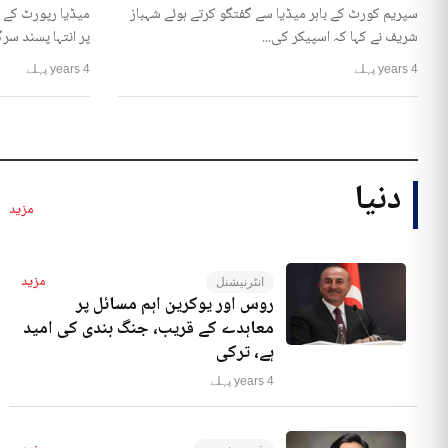
سپریم کورٹ کے باہر میڈیا سے گفتگو کرتے ہوئے شہباز
میڈیا رپورٹ کے 
شریف نے کہا کہ اسپیکر کی...
پر انتہا پسند سرگ
4 years پہلے
4 years پہلے
دنیا
مزید
مزید
انٹرنیشنل
روس اور یوکرین اہم مسائل پر
معاہدے کے قریب، جنگ بندی کی امید
ہے، ترکی
4 years پہلے