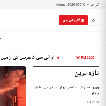
کراچی
☀ 32°C
6 August 2026
⌕
▣ لائیو ٹی وی
ص
او آئی سی کانفرنس کی آڑ میں 
10:35 PM (◉)
تازہ ترین
وزیراعظم کو استعفیٰ پیش کر دیا ہے، عثمان
بزدار
02:06 PM