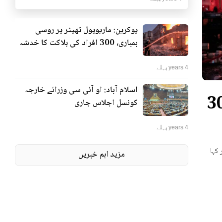
یوکرین: ماریوپول تھیٹر پر روسی
بمباری، 300 افراد کی ہلاکت کا خدشہ
4 years پہلے
اسلام آباد: او آئی سی وزرائے خارجہ
ٹر پر روسی بمباری، 300
کونسل اجلاس جاری
4 years پہلے
 کہا
مزید اہم خبریں