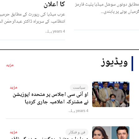
کا اعلان
مطابق دونوں سوشل میڈیا پلیٹ فارمز
رمیاں ہونے پر پابندی...
عرب میڈیا کی رپورٹ کے مطابق حرمین
انتظامیہ کے سربراہ ڈاکٹر عبدالرحمٰن ا
4 years پہلے
ویڈیوز
مزید
مزید
سیاست
او آئی سی اجلاس پر متحدہ اپوزیشن
نے مشترکہ اعلامیہ جاری کردیا
4 years پہلے
مزید
فن و فنکار