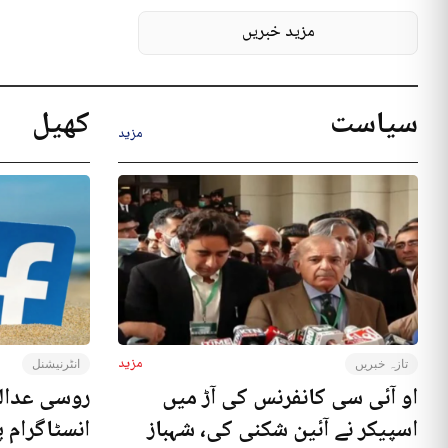
مزید خبریں
سیاست
کھیل
مزید
مزید
تازہ خبریں
انٹرنیشنل
او آئی سی کانفرنس کی آڑ میں
روسی عدال
اسپیکر نے آئین شکنی کی، شہباز
انسٹاگرام پ