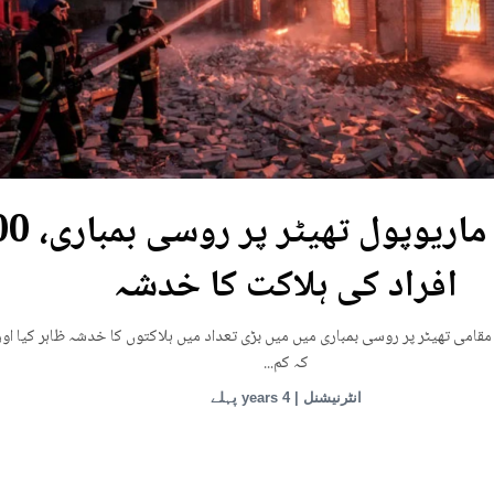
یوکرین: ماریوپول تھی
افراد کی ہلاکت کا خدشہ
قامی تھیٹر پر روسی بمباری میں میں بڑی تعداد میں ہلاکتوں کا خدشہ ظاہر کیا اور
کہ کم...
انٹرنیشنل | 4 years پہلے