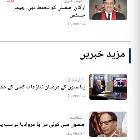
مزید
قومی خبریں
ارکان اسمبلی کو تحفظ دیں، چیف
جسٹس
4 years پہلے
مزید خبریں
انٹرنیشنل
ریاستوں کے درمیان تنازعات کسی کے مفا
4 years پہلے
سیاست
جلسوں میں کوئی مرا یا مروادیا تو سب 
4 years پہلے