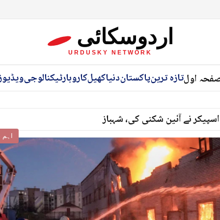
اردوسکائی
URDUSKY NETWORK
تازہ ترین
پاکستان
دنیا
کھیل
کاروبار
ٹیکنالوجی
ویڈیوز
فحہ اول
اسپیکر نے آئین شکنی کی، شہباز
اہم خ