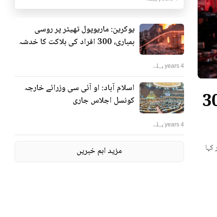
یوکرین: ماریوپول تھیٹر پر روسی
بمباری، 300 افراد کی ہلاکت کا خدشہ
4 years پہلے
اسلام آباد: او آئی سی وزرائے خارجہ
ٹر پر روسی بمباری، 300
کونسل اجلاس جاری
4 years پہلے
 کہا
مزید اہم خبریں