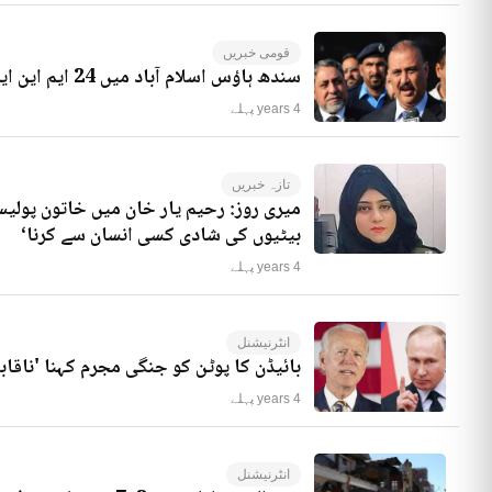
قومی خبریں
سندھ ہاؤس اسلام آباد میں 24 ایم این ایز موجود ہیں، راجہ ریاض کا انکشاف
4 years پہلے
تازہ خبریں
میری روز: رحیم یار خان میں خاتون پولیس
بیٹیوں کی شادی کسی انسان سے کرنا‘
4 years پہلے
انٹرنیشنل
بائیڈن کا پوٹن کو جنگی مجرم کہنا 'ناقاب
4 years پہلے
انٹرنیشنل