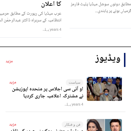
کا اعلان
مطابق دونوں سوشل میڈیا پلیٹ فارمز
رمیاں ہونے پر پابندی...
عرب میڈیا کی رپورٹ کے مطابق حرمین
انتظامیہ کے سربراہ ڈاکٹر عبدالرحمٰن ا
4 years پہلے
ویڈیوز
مزید
مزید
سیاست
او آئی سی اجلاس پر متحدہ اپوزیشن
نے مشترکہ اعلامیہ جاری کردیا
4 years پہلے
مزید
فن و فنکار