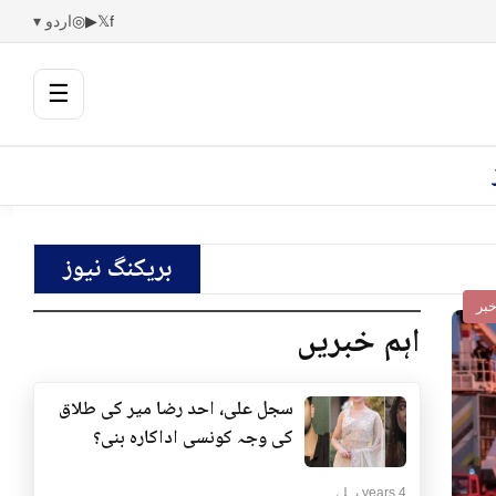
f
𝕏
▶
◎
اردو ▾
☰
بریکنگ نیوز
بر
اہم خبریں
سجل علی، احد رضا میر کی طلاق
کی وجہ کونسی اداکارہ بنی؟
4 years پہلے