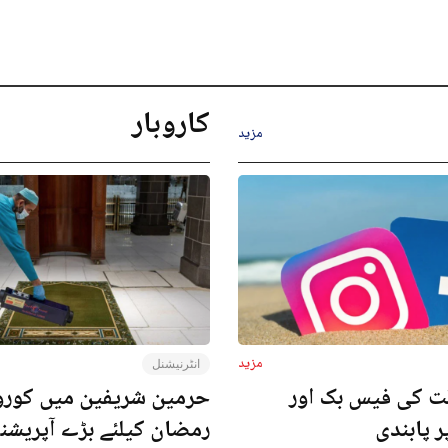
کاروبار
مزید
مزید
انٹرنیشنل
ت کی فیس بک اور
حرمین شریفین میں کورون
ر پابندی
رمضان کیلئے بڑے آپریش