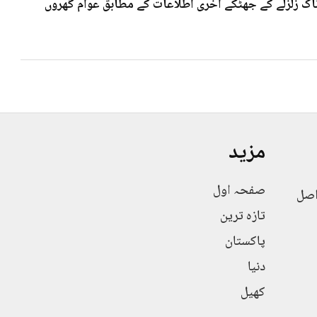
 7۰3شدت کے خوف ناک زلزلے کے جھٹکے آخری اطلاعات کے مطابق عوام گھروں
مزید
صفحہ اول
اصل
تازہ ترین
پاکستان
دنیا
کھیل