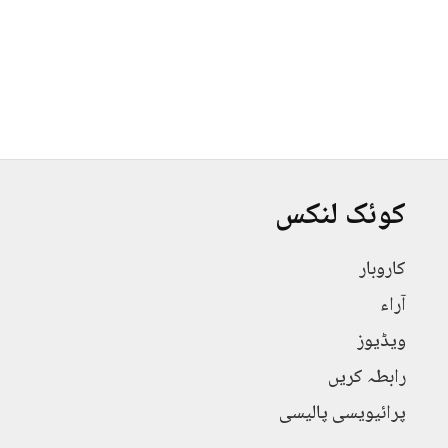
کوئک لنکس
کاروبار
آراء
ویڈیوز
رابطہ کریں
پرائیویسی پالیسی