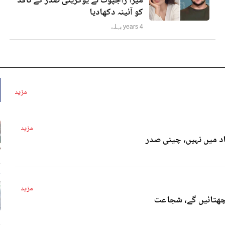
میرا راجپوت نے یوکرینی صدر کے ناقد
کو آئینہ دکھادیا
4 years پہلے
مزید
مزید
د میں نہیں، چینی صدر
4 
مزید
پچھتائیں گے، شجاعت
4 