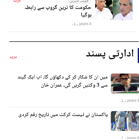
مزید
قومی خبریں
حکومت کا ترین گروپ سے رابطہ
ہوگیا
4 years پہلے
ادارتی پسند
مزید
میں ان کا شکار کر کے دکھاؤں گا، اب ایک گیند
سے 3 وکٹیں گریں گی، عمران خان
years پہلے
پاکستان نے ٹیسٹ کرکٹ میں تاریخ رقم کردی
years پہلے