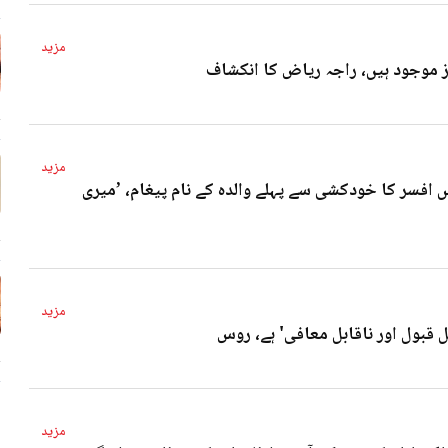
مزید
4 
مزید
 افسر کا خودکشی سے پہلے والدہ کے نام پیغام، ’میری
4 
مزید
ل قبول اور ناقابل معافی' ہے، روس
4 
مزید