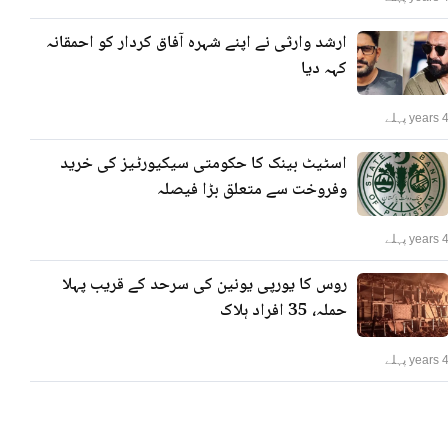
ارشد وارثی نے اپنے شہرہ آفاق کردار کو احمقانہ
کہہ دیا
years پہلے
اسٹیٹ بینک کا حکومتی سیکیورٹیز کی خرید
وفروخت سے متعلق بڑا فیصلہ
years پہلے
روس کا یورپی یونین کی سرحد کے قریب پہلا
حملہ، 35 افراد ہلاک
years پہلے