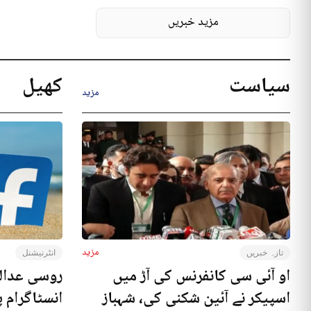
مزید خبریں
سیاست
کھیل
مزید
مزید
تازہ خبریں
انٹرنیشنل
او آئی سی کانفرنس کی آڑ میں
روسی عدال
اسپیکر نے آئین شکنی کی، شہباز
انسٹاگرام پ