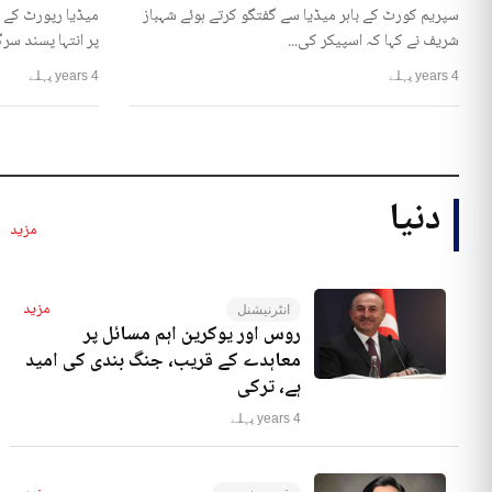
سپریم کورٹ کے باہر میڈیا سے گفتگو کرتے ہوئے شہباز
میڈیا رپورٹ کے 
شریف نے کہا کہ اسپیکر کی...
پر انتہا پسند سرگ
4 years پہلے
4 years پہلے
دنیا
مزید
مزید
انٹرنیشنل
روس اور یوکرین اہم مسائل پر
معاہدے کے قریب، جنگ بندی کی امید
ہے، ترکی
4 years پہلے