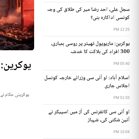
سجل علی، احد رضا میر کی طلاق کی وجہ
کونسی اداکارہ بنی؟
12:25 PM
یوکرین: ماریوپول تھیٹر پر روسی بمباری،
300 افراد کی ہلاکت کا خدشہ
05:40 PM
اسلام آباد: او آئی سی وزرائے خارجہ کونسل
اجلاس جاری
یوکرینی حکام نے م
01:55 PM
او آئی سی کانفرنس کی آڑ میں اسپیکر نے
آئین شکنی کی، شہباز
10:04 PM