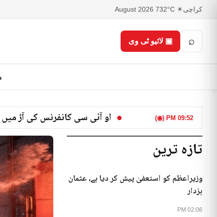
کراچی
☀ 32°C
7 August 2026
⌕
▣ لائیو ٹی وی
ص
او آئی سی کانفرنس کی آڑ میں 
09:52 PM (◉)
تازہ ترین
وزیراعظم کو استعفیٰ پیش کر دیا ہے، عثمان
بزدار
02:06 PM