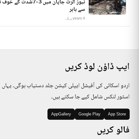
نیوز الرٹ جاپان میں
سے باہر
4 years پہلے
ایپ ڈاؤن لوڈ کریں
اردو اسکائی کی آفیشل ایپلی کیشن جلد دستیاب ہوگی۔ یہاں 
اسٹور لنکس شامل کیے جا سکتے ہیں۔
AppGallery
Google Play
App Store
فالو کریں