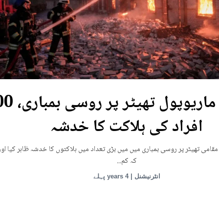
یوکرین: ماریوپول تھی
افراد کی ہلاکت کا خدشہ
قامی تھیٹر پر روسی بمباری میں میں بڑی تعداد میں ہلاکتوں کا خدشہ ظاہر کیا اور
کہ کم...
انٹرنیشنل | 4 years پہلے