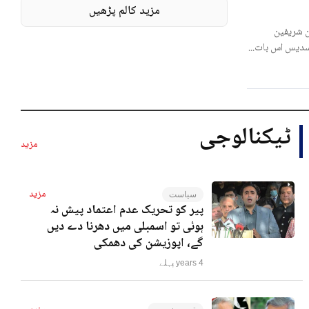
مزید کالم پڑھیں
 شریفین
لسدیس اس بات...
ٹیکنالوجی
مزید
مزید
سیاست
پیر کو تحریک عدم اعتماد پیش نہ
ہوئی تو اسمبلی میں دھرنا دے دیں
گے، اپوزیشن کی دھمکی
4 years پہلے