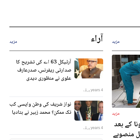
آراء
مزید
مزید
آرٹیکل 63 اے کی تشریح کا
صدارتی ریفرنس، صدرعارف
علوی نے منظوری دیدی
4 years پہلے
نواز شریف کی وطن واپسی کب
تک ممکن؟ محمد زبیر نے بتادیا
مزید
ا کے بعد
4 years پہلے
نل منصوبے