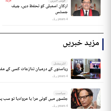
مزید
قومی خبریں
ارکان اسمبلی کو تحفظ دیں، چیف
جسٹس
4 years پہلے
مزید خبریں
انٹرنیشنل
ریاستوں کے درمیان تنازعات کسی کے مفا
4 years پہلے
سیاست
جلسوں میں کوئی مرا یا مروادیا تو سب 
4 years پہلے