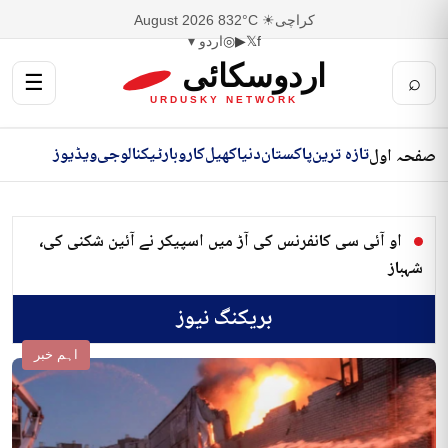
کراچی
☀ 32°C
8 August 2026
f
𝕏
▶
◎
اردو ▾
اردوسکائی
☰
⌕
URDUSKY NETWORK
تازہ ترین
پاکستان
دنیا
کھیل
کاروبار
ٹیکنالوجی
ویڈیوز
صفحہ اول
او آئی سی کانفرنس کی آڑ میں اسپیکر نے آئین شکنی کی،
شہباز
بریکنگ نیوز
اہم خبر