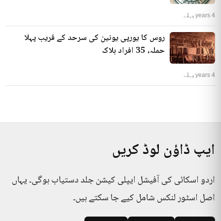
4 years پہلے
روس کا یورپی یونین کی سرحد کے قریب پہلا
حملہ، 35 افراد ہلاک
4 years پہلے
ایپ ڈاؤن لوڈ کریں
اردو اسکائی کی آفیشل ایپلی کیشن جلد دستیاب ہوگی۔ یہاں
اصل اسٹور لنکس شامل کیے جا سکتے ہیں۔