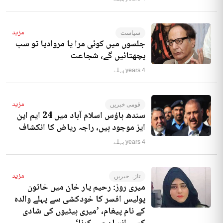
مزید
سیاست
جلسوں میں کوئی مرا یا مروادیا تو سب
پچھتائیں گے، شجاعت
4 years پہلے
مزید
قومی خبریں
سندھ ہاؤس اسلام آباد میں 24 ایم این
ایز موجود ہیں، راجہ ریاض کا انکشاف
4 years پہلے
مزید
تازہ خبریں
میری روز: رحیم یار خان میں خاتون
پولیس افسر کا خودکشی سے پہلے والدہ
کے نام پیغام، ’میری بیٹیوں کی شادی