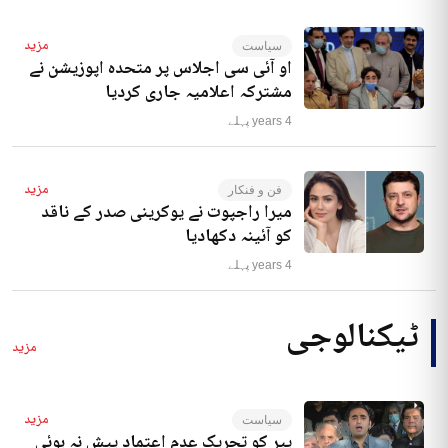
مزید
سیاست
او آئی سی اجلاس پر متحدہ اپوزیشن نے
مشترکہ اعلامیہ جاری کردیا
4 years پہلے
مزید
فن و فنکار
میرا راجپوت نے یوکرینی صدر کے ناقد
کو آئینہ دکھادیا
4 years پہلے
ٹیکنالوجی
مزید
مزید
سیاست
پیر کو تحریک عدم اعتماد پیش نہ ہوئی