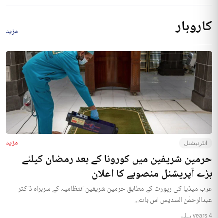
کاروبار
مزید
مزید
انٹرنیشنل
حرمین شریفین میں کورونا کے بعد رمضان کیلئے
بڑے آپریشنل منصوبے کا اعلان
عرب میڈیا کی رپورٹ کے مطابق حرمین شریفین انتظامیہ کے سربراہ ڈاکٹر
عبدالرحمٰن السدیس اس بات...
4 years پہلے