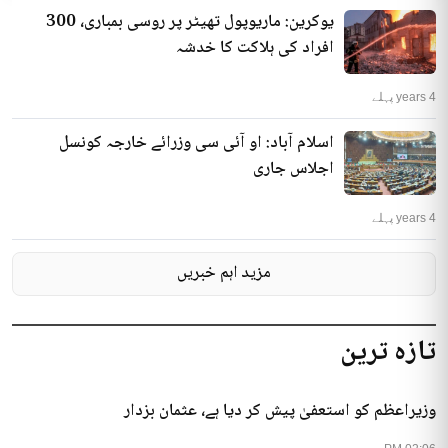
یوکرین: ماریوپول تھیٹر پر روسی بمباری، 300
افراد کی ہلاکت کا خدشہ
4 years پہلے
اسلام آباد: او آئی سی وزرائے خارجہ کونسل
اجلاس جاری
4 years پہلے
مزید اہم خبریں
تازہ ترین
وزیراعظم کو استعفیٰ پیش کر دیا ہے، عثمان بزدار