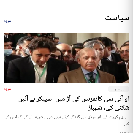
سیاست
مزید
مزید
تازہ خبریں
او آئی سی کانفرنس کی آڑ میں اسپیکر نے آئین
شکنی کی، شہباز
سپریم کورٹ کے باہر میڈیا سے گفتگو کرتے ہوئے شہباز شریف نے کہا کہ اسپیکر
کی...