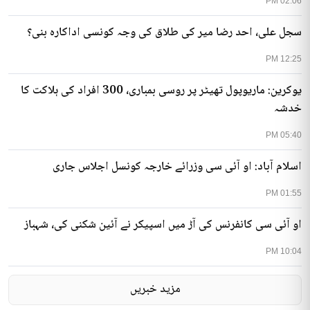
02:06 PM
سجل علی، احد رضا میر کی طلاق کی وجہ کونسی اداکارہ بنی؟
12:25 PM
یوکرین: ماریوپول تھیٹر پر روسی بمباری، 300 افراد کی ہلاکت کا
خدشہ
05:40 PM
اسلام آباد: او آئی سی وزرائے خارجہ کونسل اجلاس جاری
01:55 PM
او آئی سی کانفرنس کی آڑ میں اسپیکر نے آئین شکنی کی، شہباز
10:04 PM
مزید خبریں