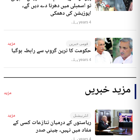
تو اسمبلی میں دھرنا دے دیں گے،
اپوزیشن کی دھمکی
4 years پہلے
مزید
قومی خبریں
حکومت کا ترین گروپ سے رابطہ ہوگیا
4 years پہلے
مزید خبریں
مزید
مزید
انٹرنیشنل
ریاستوں کے درمیان تنازعات کسی کے
مفاد میں نہیں، چینی صدر
4 years پہلے