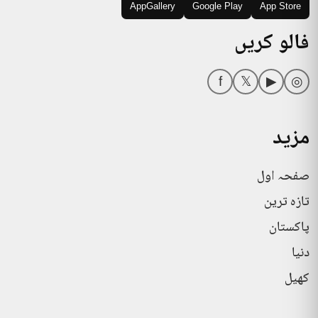
AppGallery
Google Play
App Store
فالو کریں
f
𝕏
▶
◎
مزید
صفحہ اول
تازہ ترین
پاکستان
دنیا
کھیل