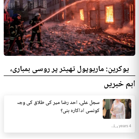
یوکرین: ماریوپول تھیٹر پر روسی بمباری،
300 افراد کی ہلاکت کا خدشہ
اہم خبریں
یوکرینی حکام نے مقامی تھیٹر پر روسی بمباری میں میں بڑی تعداد میں ہلاکتوں
کا خدشہ ظاہر کیا اور کہا کہ کم...
سجل علی، احد رضا میر کی طلاق کی وجہ
انٹرنیشنل | 4 years پہلے
کونسی اداکارہ بنی؟
4 years پہلے