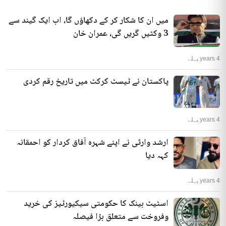
میں ان کا شکار کر کے دکھاؤں گا، اب ایک گیند سے
3 وکٹیں گریں گی، عمران خان
4 years پہلے
پاکستان نے ٹیسٹ کرکٹ میں تاریخ رقم کردی
4 years پہلے
ارشد وارثی نے اپنے شہرہ آفاق کردار کو احمقانہ
کہہ دیا
4 years پہلے
اسٹیٹ بینک کا حکومتی سیکیورٹیز کی خرید
وفروخت سے متعلق بڑا فیصلہ