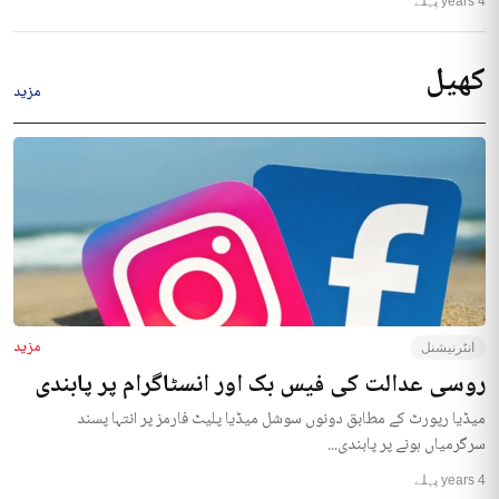
4 years پہلے
کھیل
مزید
مزید
انٹرنیشنل
روسی عدالت کی فیس بک اور انسٹاگرام پر پابندی
میڈیا رپورٹ کے مطابق دونوں سوشل میڈیا پلیٹ فارمز پر انتہا پسند
سرگرمیاں ہونے پر پابندی...
4 years پہلے