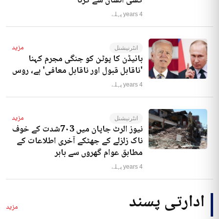
کسی انسان سے کرنا‘
4 years پہلے
مزید
انٹرنیشنل
بائیڈن کا پوٹن کو جنگی مجرم کہنا
'ناقابل قبول اور ناقابل معافی' ہے، روس
4 years پہلے
مزید
انٹرنیشنل
نیوز الرٹ جاپان میں 7۰3شدت کے خوف
ناک زلزلے کے جھٹکے آخری اطلاعات کے
مطابق عوام گھروں سے باہر
4 years پہلے
ادارتی پسند
مزید