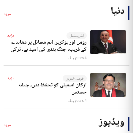
دنیا
مزید
مزید
انٹرنیشنل
روس اور یوکرین اہم مسائل پر معاہدے
کے قریب، جنگ بندی کی امید ہے، ترکی
4 years پہلے
مزید
قومی خبریں
ارکان اسمبلی کو تحفظ دیں، چیف
جسٹس
4 years پہلے
ویڈیوز
مزید