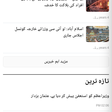
افراد کی ہلاکت کا خدشہ
4 years پہلے
اسلام آباد: او آئی سی وزرائے خارجہ کونسل
اجلاس جاری
4 years پہلے
مزید اہم خبریں
تازہ ترین
وزیراعظم کو استعفیٰ پیش کر دیا ہے، عثمان بزدار
02:06 PM