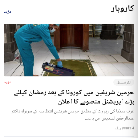
کاروبار
مزید
مزید
انٹرنیشنل
حرمین شریفین میں کورونا کے بعد رمضان کیلئے
بڑے آپریشنل منصوبے کا اعلان
عرب میڈیا کی رپورٹ کے مطابق حرمین شریفین انتظامیہ کے سربراہ ڈاکٹر
عبدالرحمٰن السدیس اس بات...
4 years پہلے