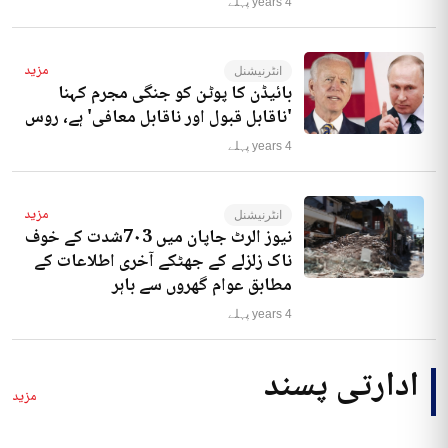
4 years پہلے
مزید
انٹرنیشنل
بائیڈن کا پوٹن کو جنگی مجرم کہنا
'ناقابل قبول اور ناقابل معافی' ہے، روس
4 years پہلے
مزید
انٹرنیشنل
نیوز الرٹ جاپان میں 7۰3شدت کے خوف
ناک زلزلے کے جھٹکے آخری اطلاعات کے
مطابق عوام گھروں سے باہر
4 years پہلے
ادارتی پسند
مزید