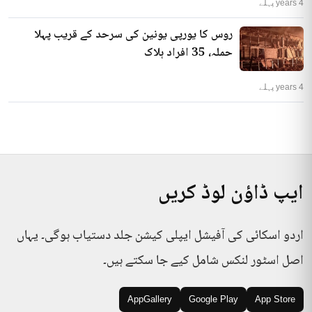
4 years پہلے
روس کا یورپی یونین کی سرحد کے قریب پہلا
حملہ، 35 افراد ہلاک
4 years پہلے
ایپ ڈاؤن لوڈ کریں
اردو اسکائی کی آفیشل ایپلی کیشن جلد دستیاب ہوگی۔ یہاں
اصل اسٹور لنکس شامل کیے جا سکتے ہیں۔
AppGallery
Google Play
App Store