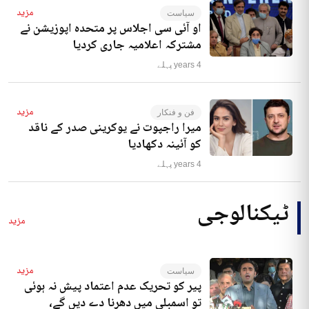
مزید
سیاست
او آئی سی اجلاس پر متحدہ اپوزیشن نے
مشترکہ اعلامیہ جاری کردیا
4 years پہلے
مزید
فن و فنکار
میرا راجپوت نے یوکرینی صدر کے ناقد
کو آئینہ دکھادیا
4 years پہلے
ٹیکنالوجی
مزید
مزید
سیاست
پیر کو تحریک عدم اعتماد پیش نہ ہوئی
تو اسمبلی میں دھرنا دے دیں گے،