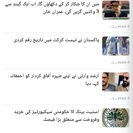
میں ان کا شکار کر کے دکھاؤں گا، اب ایک گیند سے
3 وکٹیں گریں گی، عمران خان
4 years پہلے
پاکستان نے ٹیسٹ کرکٹ میں تاریخ رقم کردی
4 years پہلے
ارشد وارثی نے اپنے شہرہ آفاق کردار کو احمقانہ
کہہ دیا
4 years پہلے
اسٹیٹ بینک کا حکومتی سیکیورٹیز کی خرید
وفروخت سے متعلق بڑا فیصلہ