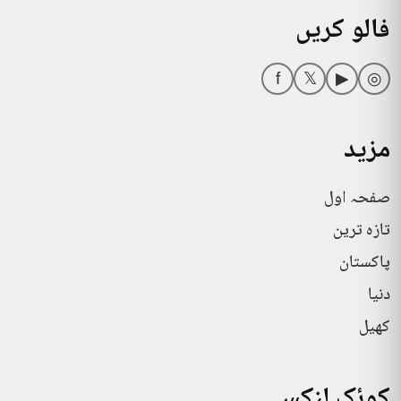
فالو کریں
f
𝕏
▶
◎
مزید
صفحہ اول
تازہ ترین
پاکستان
دنیا
کھیل
کوئک لنکس