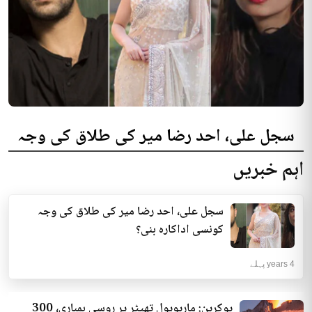
سجل علی، احد رضا میر کی طلاق کی وجہ
کونسی اداکارہ بنی؟
اہم خبریں
سوشل میڈیا پر گزشتہ روز صحافی مطلوب طاہر کا ایک ویڈیو بیان وائرل رہا جس
میں اُن کی جانب سے سجل علی...
سجل علی، احد رضا میر کی طلاق کی وجہ
فن و فنکار | 4 years پہلے
کونسی اداکارہ بنی؟
4 years پہلے
یوکرین: ماریوپول تھیٹر پر روسی بمباری، 300