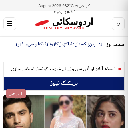
کراچی
☀ 32°C
9 August 2026
f
𝕏
▶
◎
اردو ▾
اردوسکائی
☰
⌕
URDUSKY NETWORK
تازہ ترین
پاکستان
دنیا
کھیل
کاروبار
ٹیکنالوجی
ویڈیوز
صفحہ اول
اسلام آباد: او آئی سی وزرائے خارجہ کونسل اجلاس جاری
بریکنگ نیوز
اہم خبر