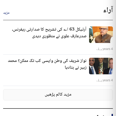
آراء
مزید
آرٹیکل 63 اے کی تشریح کا صدارتی ریفرنس،
صدرعارف علوی نے منظوری دیدی
4 years پہلے
نواز شریف کی وطن واپسی کب تک ممکن؟ محمد
زبیر نے بتادیا
4 years پہلے
مزید کالم پڑھیں