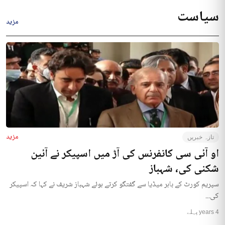
سیاست
مزید
مزید
تازہ خبریں
او آئی سی کانفرنس کی آڑ میں اسپیکر نے آئین
شکنی کی، شہباز
سپریم کورٹ کے باہر میڈیا سے گفتگو کرتے ہوئے شہباز شریف نے کہا کہ اسپیکر
کی...
4 years پہلے