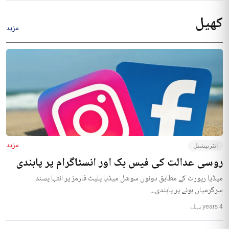
کھیل
مزید
مزید
انٹرنیشنل
روسی عدالت کی فیس بک اور انسٹاگرام پر پابندی
میڈیا رپورٹ کے مطابق دونوں سوشل میڈیا پلیٹ فارمز پر انتہا پسند
سرگرمیاں ہونے پر پابندی...
4 years پہلے