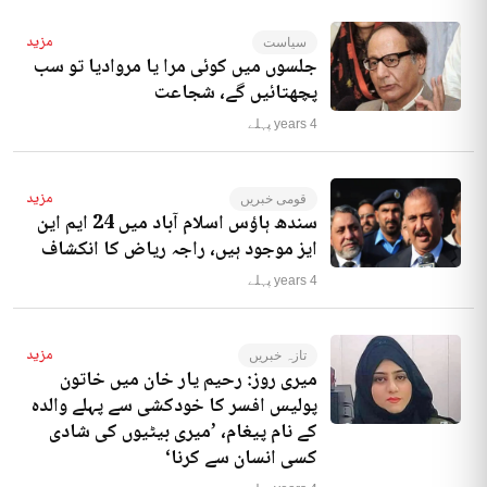
مزید
سیاست
جلسوں میں کوئی مرا یا مروادیا تو سب
پچھتائیں گے، شجاعت
4 years پہلے
مزید
قومی خبریں
سندھ ہاؤس اسلام آباد میں 24 ایم این
ایز موجود ہیں، راجہ ریاض کا انکشاف
4 years پہلے
مزید
تازہ خبریں
میری روز: رحیم یار خان میں خاتون
پولیس افسر کا خودکشی سے پہلے والدہ
کے نام پیغام، ’میری بیٹیوں کی شادی
کسی انسان سے کرنا‘