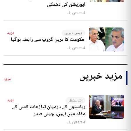
اپوزیشن کی دھمکی
4 years پہلے
مزید
قومی خبریں
حکومت کا ترین گروپ سے رابطہ ہوگیا
4 years پہلے
مزید خبریں
مزید
مزید
انٹرنیشنل
ریاستوں کے درمیان تنازعات کسی کے
مفاد میں نہیں، چینی صدر
4 years پہلے