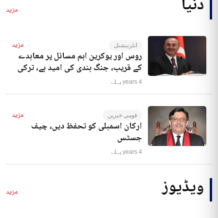
دنیا
مزید
مزید
انٹرنیشنل
روس اور یوکرین اہم مسائل پر معاہدے
کے قریب، جنگ بندی کی امید ہے، ترکی
4 years پہلے
مزید
قومی خبریں
ارکان اسمبلی کو تحفظ دیں، چیف
جسٹس
4 years پہلے
ویڈیوز
مزید