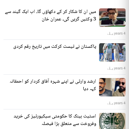
میں ان کا شکار کر کے دکھاؤں گا، اب ایک گیند سے
3 وکٹیں گریں گی، عمران خان
4 years پہلے
پاکستان نے ٹیسٹ کرکٹ میں تاریخ رقم کردی
4 years پہلے
ارشد وارثی نے اپنے شہرہ آفاق کردار کو احمقانہ
کہہ دیا
4 years پہلے
اسٹیٹ بینک کا حکومتی سیکیورٹیز کی خرید
وفروخت سے متعلق بڑا فیصلہ