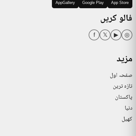
AppGallery
Google Play
App Store
فالو کریں
f
𝕏
▶
◎
مزید
صفحہ اول
تازہ ترین
پاکستان
دنیا
کھیل