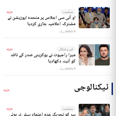
مزید
سیاست
او آئی سی اجلاس پر متحدہ اپوزیشن نے
مشترکہ اعلامیہ جاری کردیا
4 years پہلے
مزید
فن و فنکار
میرا راجپوت نے یوکرینی صدر کے ناقد
کو آئینہ دکھادیا
4 years پہلے
ٹیکنالوجی
مزید
مزید
سیاست
پیر کو تحریک عدم اعتماد پیش نہ ہوئی