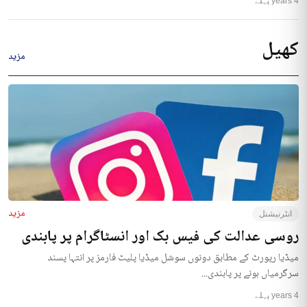
4 years پہلے
کھیل
مزید
مزید
انٹرنیشنل
روسی عدالت کی فیس بک اور انسٹاگرام پر پابندی
میڈیا رپورٹ کے مطابق دونوں سوشل میڈیا پلیٹ فارمز پر انتہا پسند
سرگرمیاں ہونے پر پابندی...
4 years پہلے