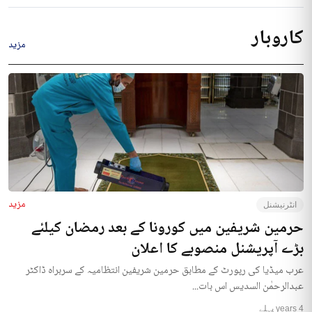
کاروبار
مزید
مزید
انٹرنیشنل
حرمین شریفین میں کورونا کے بعد رمضان کیلئے
بڑے آپریشنل منصوبے کا اعلان
عرب میڈیا کی رپورٹ کے مطابق حرمین شریفین انتظامیہ کے سربراہ ڈاکٹر
عبدالرحمٰن السدیس اس بات...
4 years پہلے