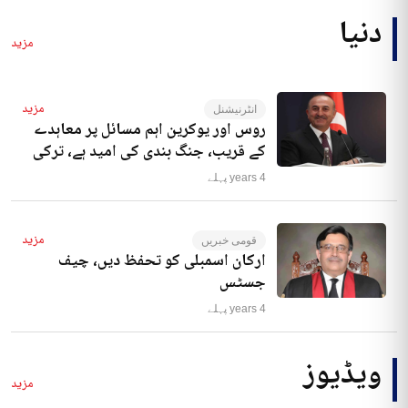
دنیا
مزید
مزید
انٹرنیشنل
روس اور یوکرین اہم مسائل پر معاہدے
کے قریب، جنگ بندی کی امید ہے، ترکی
4 years پہلے
مزید
قومی خبریں
ارکان اسمبلی کو تحفظ دیں، چیف
جسٹس
4 years پہلے
ویڈیوز
مزید