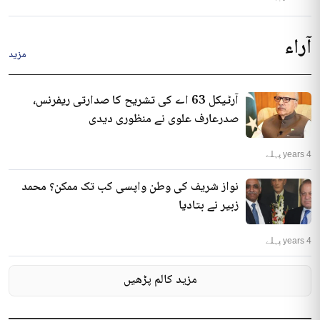
آراء
مزید
آرٹیکل 63 اے کی تشریح کا صدارتی ریفرنس،
صدرعارف علوی نے منظوری دیدی
4 years پہلے
نواز شریف کی وطن واپسی کب تک ممکن؟ محمد
زبیر نے بتادیا
4 years پہلے
مزید کالم پڑھیں