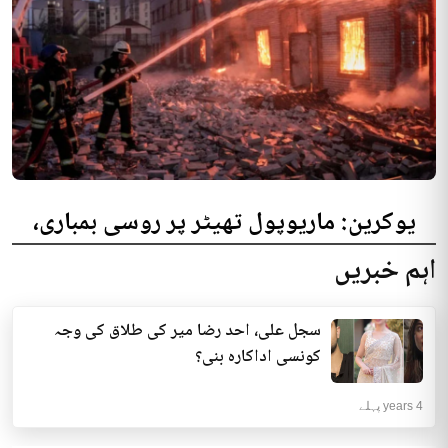
یوکرین: ماریوپول تھیٹر پر روسی بمباری،
300 افراد کی ہلاکت کا خدشہ
اہم خبریں
یوکرینی حکام نے مقامی تھیٹر پر روسی بمباری میں میں بڑی تعداد میں ہلاکتوں
کا خدشہ ظاہر کیا اور کہا کہ کم...
سجل علی، احد رضا میر کی طلاق کی وجہ
انٹرنیشنل | 4 years پہلے
کونسی اداکارہ بنی؟
4 years پہلے