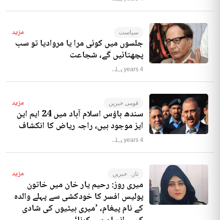
مزید
سیاست
جلسوں میں کوئی مرا یا مروادیا تو سب
پچھتائیں گے، شجاعت
4 years پہلے
مزید
قومی خبریں
سندھ ہاؤس اسلام آباد میں 24 ایم این
ایز موجود ہیں، راجہ ریاض کا انکشاف
4 years پہلے
مزید
تازہ خبریں
میری روز: رحیم یار خان میں خاتون
پولیس افسر کا خودکشی سے پہلے والدہ
کے نام پیغام، ’میری بیٹیوں کی شادی