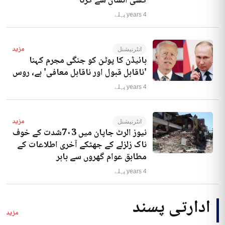
کسی انسان سے کرنا‘
4 years پہلے
مزید
انٹرنیشنل
بائیڈن کا پوٹن کو جنگی مجرم کہنا
'ناقابل قبول اور ناقابل معافی' ہے، روس
4 years پہلے
مزید
انٹرنیشنل
نیوز الرٹ جاپان میں 7۰3شدت کے خوف
ناک زلزلے کے جھٹکے آخری اطلاعات کے
مطابق عوام گھروں سے باہر
4 years پہلے
ادارتی پسند
مزید