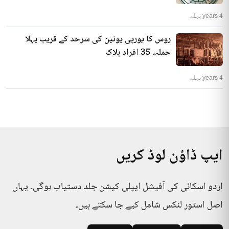
4 years پہلے
روس کا یورپی یونین کی سرحد کے قریب پہلا
حملہ، 35 افراد ہلاک
4 years پہلے
ایپ ڈاؤن لوڈ کریں
اردو اسکائی کی آفیشل ایپلی کیشن جلد دستیاب ہوگی۔ یہاں
اصل اسٹور لنکس شامل کیے جا سکتے ہیں۔