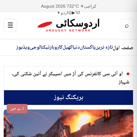
کراچی
☀ 32°C
7 August 2026
f
𝕏
▶
◎
اردو ▾
اردوسکائی
☰
⌕
URDUSKY NETWORK
تازہ ترین
پاکستان
دنیا
کھیل
کاروبار
ٹیکنالوجی
ویڈیوز
صفحہ اول
او آئی سی کانفرنس کی آڑ میں اسپیکر نے آئین شکنی کی،
شہباز
بریکنگ نیوز
اہم خبر