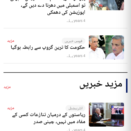
تو اسمبلی میں دھرنا دے دیں گے،
اپوزیشن کی دھمکی
4 years پہلے
مزید
قومی خبریں
حکومت کا ترین گروپ سے رابطہ ہوگیا
4 years پہلے
مزید خبریں
مزید
مزید
انٹرنیشنل
ریاستوں کے درمیان تنازعات کسی کے
مفاد میں نہیں، چینی صدر
4 years پہلے