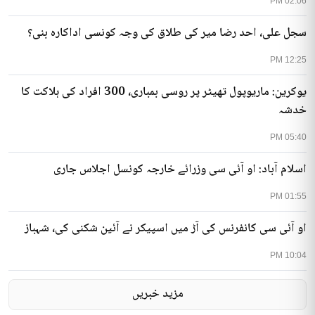
02:06 PM
سجل علی، احد رضا میر کی طلاق کی وجہ کونسی اداکارہ بنی؟
12:25 PM
یوکرین: ماریوپول تھیٹر پر روسی بمباری، 300 افراد کی ہلاکت کا
خدشہ
05:40 PM
اسلام آباد: او آئی سی وزرائے خارجہ کونسل اجلاس جاری
01:55 PM
او آئی سی کانفرنس کی آڑ میں اسپیکر نے آئین شکنی کی، شہباز
10:04 PM
مزید خبریں