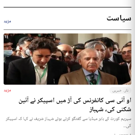
سیاست
مزید
مزید
تازہ خبریں
او آئی سی کانفرنس کی آڑ میں اسپیکر نے آئین
شکنی کی، شہباز
سپریم کورٹ کے باہر میڈیا سے گفتگو کرتے ہوئے شہباز شریف نے کہا کہ اسپیکر
کی...