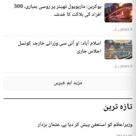
یوکرین: ماریوپول تھیٹر پر روسی بمباری، 300
افراد کی ہلاکت کا خدشہ
4 years پہلے
اسلام آباد: او آئی سی وزرائے خارجہ کونسل
اجلاس جاری
4 years پہلے
مزید اہم خبریں
تازہ ترین
وزیراعظم کو استعفیٰ پیش کر دیا ہے، عثمان بزدار