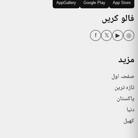
AppGallery
Google Play
App Store
فالو کریں
f
𝕏
▶
◎
مزید
صفحہ اول
تازہ ترین
پاکستان
دنیا
کھیل