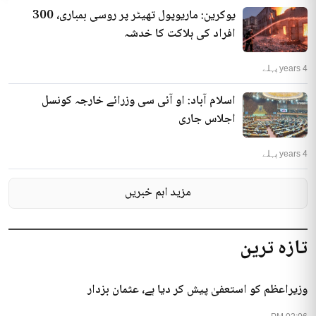
یوکرین: ماریوپول تھیٹر پر روسی بمباری، 300
افراد کی ہلاکت کا خدشہ
4 years پہلے
اسلام آباد: او آئی سی وزرائے خارجہ کونسل
اجلاس جاری
4 years پہلے
مزید اہم خبریں
تازہ ترین
وزیراعظم کو استعفیٰ پیش کر دیا ہے، عثمان بزدار