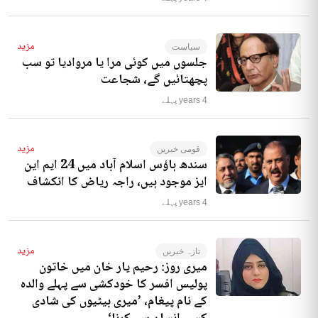
مزید
سیاست
جلسوں میں کوئی مرا یا مروادیا تو سب
پچھتائیں گے، شجاعت
4 years پہلے
مزید
قومی خبریں
سندھ ہاؤس اسلام آباد میں 24 ایم این
ایز موجود ہیں، راجہ ریاض کا انکشاف
4 years پہلے
مزید
تازہ خبریں
میری روز: رحیم یار خان میں خاتون
پولیس افسر کا خودکشی سے پہلے والدہ
کے نام پیغام، ’میری بیٹیوں کی شادی