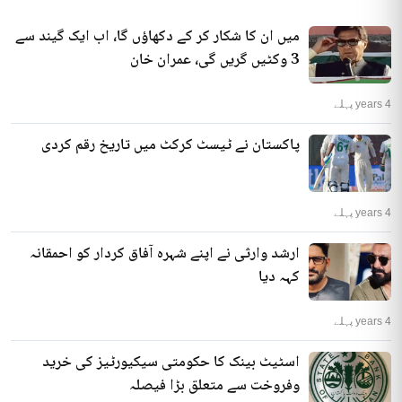
میں ان کا شکار کر کے دکھاؤں گا، اب ایک گیند سے
3 وکٹیں گریں گی، عمران خان
4 years پہلے
پاکستان نے ٹیسٹ کرکٹ میں تاریخ رقم کردی
4 years پہلے
ارشد وارثی نے اپنے شہرہ آفاق کردار کو احمقانہ
کہہ دیا
4 years پہلے
اسٹیٹ بینک کا حکومتی سیکیورٹیز کی خرید
وفروخت سے متعلق بڑا فیصلہ