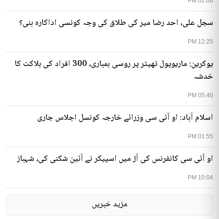
02:06 PM
سجل علی، احد رضا میر کی طلاق کی وجہ کونسی اداکارہ بنی؟
12:25 PM
یوکرین: ماریوپول تھیٹر پر روسی بمباری، 300 افراد کی ہلاکت کا
خدشہ
05:40 PM
اسلام آباد: او آئی سی وزرائے خارجہ کونسل اجلاس جاری
01:55 PM
او آئی سی کانفرنس کی آڑ میں اسپیکر نے آئین شکنی کی، شہباز
10:04 PM
مزید خبریں