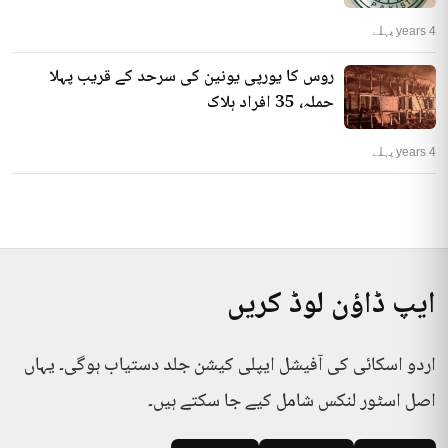
4 years پہلے
روس کا یورپی یونین کی سرحد کے قریب پہلا
حملہ، 35 افراد ہلاک
4 years پہلے
ایپ ڈاؤن لوڈ کریں
اردو اسکائی کی آفیشل ایپلی کیشن جلد دستیاب ہوگی۔ یہاں
اصل اسٹور لنکس شامل کیے جا سکتے ہیں۔