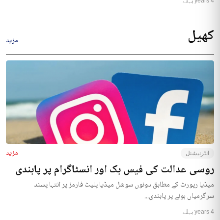
4 years پہلے
کھیل
مزید
مزید
انٹرنیشنل
روسی عدالت کی فیس بک اور انسٹاگرام پر پابندی
میڈیا رپورٹ کے مطابق دونوں سوشل میڈیا پلیٹ فارمز پر انتہا پسند
سرگرمیاں ہونے پر پابندی...
4 years پہلے