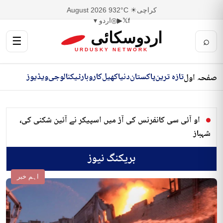
کراچی
☀ 32°C
9 August 2026
f
𝕏
▶
◎
اردو ▾
اردوسکائی
☰
⌕
URDUSKY NETWORK
تازہ ترین
پاکستان
دنیا
کھیل
کاروبار
ٹیکنالوجی
ویڈیوز
صفحہ اول
او آئی سی کانفرنس کی آڑ میں اسپیکر نے آئین شکنی کی،
شہباز
بریکنگ نیوز
اہم خبر