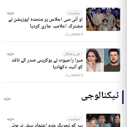
مزید
سیاست
او آئی سی اجلاس پر متحدہ اپوزیشن نے
مشترکہ اعلامیہ جاری کردیا
4 years پہلے
مزید
فن و فنکار
میرا راجپوت نے یوکرینی صدر کے ناقد
کو آئینہ دکھادیا
4 years پہلے
ٹیکنالوجی
مزید
مزید
سیاست
پیر کو تحریک عدم اعتماد پیش نہ ہوئی