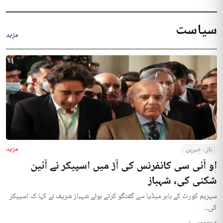
سیاست
مزید
مزید
تازہ خبریں
او آئی سی کانفرنس کی آڑ میں اسپیکر نے آئین
شکنی کی، شہباز
سپریم کورٹ کے باہر میڈیا سے گفتگو کرتے ہوئے شہباز شریف نے کہا کہ اسپیکر
کی...