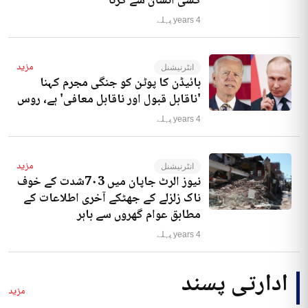
کسی انسان سے کرنا‘
4 years پہلے
مزید
انٹرنیشنل
بائیڈن کا پوٹن کو جنگی مجرم کہنا
'ناقابل قبول اور ناقابل معافی' ہے، روس
4 years پہلے
مزید
انٹرنیشنل
نیوز الرٹ جاپان میں 7۰3شدت کے خوف
ناک زلزلے کے جھٹکے آخری اطلاعات کے
مطابق عوام گھروں سے باہر
4 years پہلے
ادارتی پسند
مزید