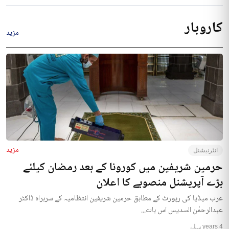
کاروبار
مزید
مزید
انٹرنیشنل
حرمین شریفین میں کورونا کے بعد رمضان کیلئے
بڑے آپریشنل منصوبے کا اعلان
عرب میڈیا کی رپورٹ کے مطابق حرمین شریفین انتظامیہ کے سربراہ ڈاکٹر
عبدالرحمٰن السدیس اس بات...
4 years پہلے