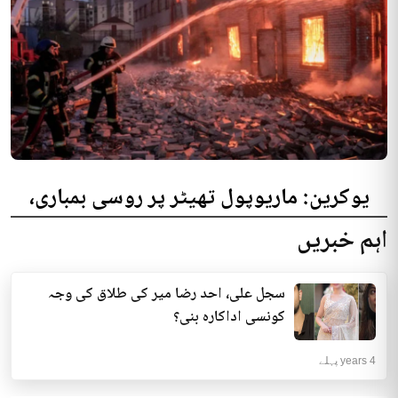
یوکرین: ماریوپول تھیٹر پر روسی بمباری،
300 افراد کی ہلاکت کا خدشہ
اہم خبریں
یوکرینی حکام نے مقامی تھیٹر پر روسی بمباری میں میں بڑی تعداد میں ہلاکتوں
کا خدشہ ظاہر کیا اور کہا کہ کم...
سجل علی، احد رضا میر کی طلاق کی وجہ
انٹرنیشنل | 4 years پہلے
کونسی اداکارہ بنی؟
4 years پہلے