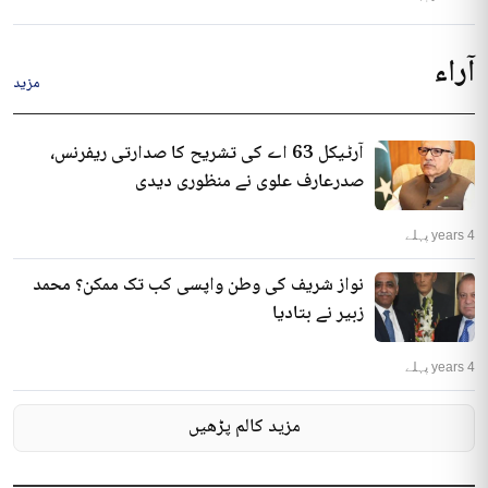
آراء
مزید
آرٹیکل 63 اے کی تشریح کا صدارتی ریفرنس،
صدرعارف علوی نے منظوری دیدی
4 years پہلے
نواز شریف کی وطن واپسی کب تک ممکن؟ محمد
زبیر نے بتادیا
4 years پہلے
مزید کالم پڑھیں