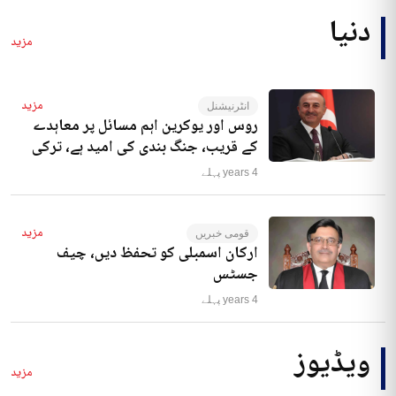
دنیا
مزید
مزید
انٹرنیشنل
روس اور یوکرین اہم مسائل پر معاہدے
کے قریب، جنگ بندی کی امید ہے، ترکی
4 years پہلے
مزید
قومی خبریں
ارکان اسمبلی کو تحفظ دیں، چیف
جسٹس
4 years پہلے
ویڈیوز
مزید