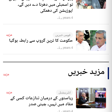
تو اسمبلی میں دھرنا دے دیں گے،
اپوزیشن کی دھمکی
4 years پہلے
مزید
قومی خبریں
حکومت کا ترین گروپ سے رابطہ ہوگیا
4 years پہلے
مزید خبریں
مزید
مزید
انٹرنیشنل
ریاستوں کے درمیان تنازعات کسی کے
مفاد میں نہیں، چینی صدر
4 years پہلے