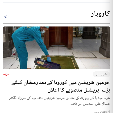
کاروبار
مزید
مزید
انٹرنیشنل
حرمین شریفین میں کورونا کے بعد رمضان کیلئے
بڑے آپریشنل منصوبے کا اعلان
عرب میڈیا کی رپورٹ کے مطابق حرمین شریفین انتظامیہ کے سربراہ ڈاکٹر
عبدالرحمٰن السدیس اس بات...
4 years پہلے