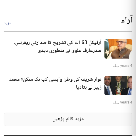
آراء
مزید
آرٹیکل 63 اے کی تشریح کا صدارتی ریفرنس،
صدرعارف علوی نے منظوری دیدی
4 years پہلے
نواز شریف کی وطن واپسی کب تک ممکن؟ محمد
زبیر نے بتادیا
4 years پہلے
مزید کالم پڑھیں