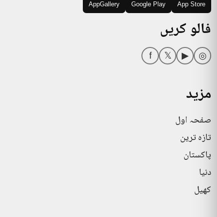
AppGallery
Google Play
App Store
فالو کریں
f
𝕏
▶
◎
مزید
صفحہ اول
تازہ ترین
پاکستان
دنیا
کھیل