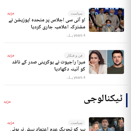
مزید
سیاست
او آئی سی اجلاس پر متحدہ اپوزیشن نے
مشترکہ اعلامیہ جاری کردیا
4 years پہلے
مزید
فن و فنکار
میرا راجپوت نے یوکرینی صدر کے ناقد
کو آئینہ دکھادیا
4 years پہلے
ٹیکنالوجی
مزید
مزید
سیاست
پیر کو تحریک عدم اعتماد پیش نہ ہوئی