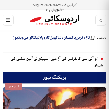
کراچی
☀ 32°C
9 August 2026
f
𝕏
▶
◎
اردو ▾
اردوسکائی
☰
⌕
URDUSKY NETWORK
تازہ ترین
پاکستان
دنیا
کھیل
کاروبار
ٹیکنالوجی
ویڈیوز
صفحہ اول
او آئی سی کانفرنس کی آڑ میں اسپیکر نے آئین شکنی کی،
شہباز
بریکنگ نیوز
اہم خبر