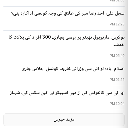
02:06 PM
سجل علی، احد رضا میر کی طلاق کی وجہ کونسی اداکارہ بنی؟
12:25 PM
یوکرین: ماریوپول تھیٹر پر روسی بمباری، 300 افراد کی ہلاکت کا
خدشہ
05:40 PM
اسلام آباد: او آئی سی وزرائے خارجہ کونسل اجلاس جاری
01:55 PM
او آئی سی کانفرنس کی آڑ میں اسپیکر نے آئین شکنی کی، شہباز
10:04 PM
مزید خبریں