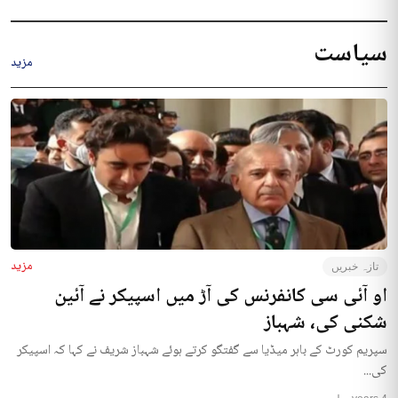
سیاست
مزید
مزید
تازہ خبریں
او آئی سی کانفرنس کی آڑ میں اسپیکر نے آئین
شکنی کی، شہباز
سپریم کورٹ کے باہر میڈیا سے گفتگو کرتے ہوئے شہباز شریف نے کہا کہ اسپیکر
کی...