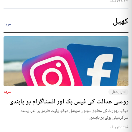
4 years پہلے
کھیل
مزید
مزید
انٹرنیشنل
روسی عدالت کی فیس بک اور انسٹاگرام پر پابندی
میڈیا رپورٹ کے مطابق دونوں سوشل میڈیا پلیٹ فارمز پر انتہا پسند
سرگرمیاں ہونے پر پابندی...
4 years پہلے