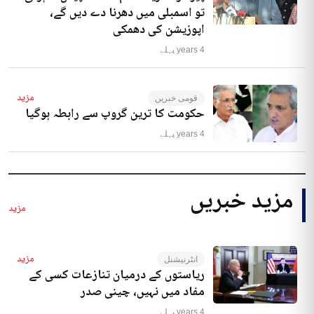
تو اسمبلی میں دھرنا دے دیں گے،
اپوزیشن کی دھمکی
4 years پہلے
مزید
قومی خبریں
حکومت کا ترین گروپ سے رابطہ ہوگیا
4 years پہلے
مزید خبریں
مزید
مزید
انٹرنیشنل
ریاستوں کے درمیان تنازعات کسی کے
مفاد میں نہیں، چینی صدر
4 years پہلے