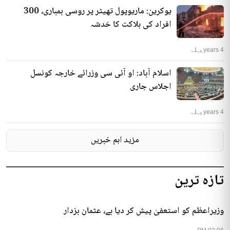
یوکرین: ماریوپول تھیٹر پر روسی بمباری، 300
افراد کی ہلاکت کا خدشہ
4 years پہلے
اسلام آباد: او آئی سی وزرائے خارجہ کونسل
اجلاس جاری
4 years پہلے
مزید اہم خبریں
تازہ ترین
وزیراعظم کو استعفیٰ پیش کر دیا ہے، عثمان بزدار