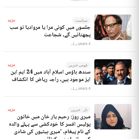
مزید
سیاست
جلسوں میں کوئی مرا یا مروادیا تو سب
پچھتائیں گے، شجاعت
4 years پہلے
مزید
قومی خبریں
سندھ ہاؤس اسلام آباد میں 24 ایم این
ایز موجود ہیں، راجہ ریاض کا انکشاف
4 years پہلے
مزید
تازہ خبریں
میری روز: رحیم یار خان میں خاتون
پولیس افسر کا خودکشی سے پہلے والدہ
کے نام پیغام، ’میری بیٹیوں کی شادی