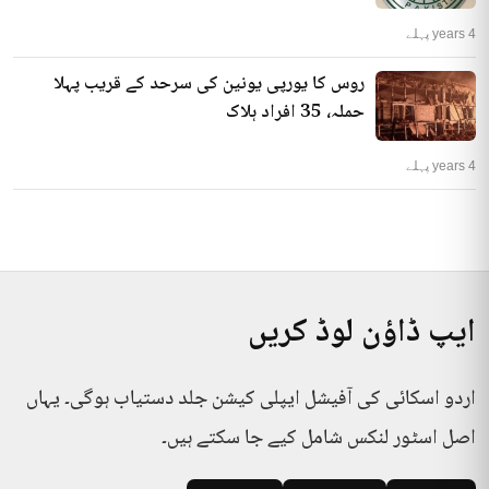
4 years پہلے
روس کا یورپی یونین کی سرحد کے قریب پہلا
حملہ، 35 افراد ہلاک
4 years پہلے
ایپ ڈاؤن لوڈ کریں
اردو اسکائی کی آفیشل ایپلی کیشن جلد دستیاب ہوگی۔ یہاں
اصل اسٹور لنکس شامل کیے جا سکتے ہیں۔