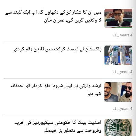
میں ان کا شکار کر کے دکھاؤں گا، اب ایک گیند سے
3 وکٹیں گریں گی، عمران خان
4 years پہلے
پاکستان نے ٹیسٹ کرکٹ میں تاریخ رقم کردی
4 years پہلے
ارشد وارثی نے اپنے شہرہ آفاق کردار کو احمقانہ
کہہ دیا
4 years پہلے
اسٹیٹ بینک کا حکومتی سیکیورٹیز کی خرید
وفروخت سے متعلق بڑا فیصلہ