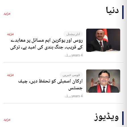
دنیا
مزید
مزید
انٹرنیشنل
روس اور یوکرین اہم مسائل پر معاہدے
کے قریب، جنگ بندی کی امید ہے، ترکی
4 years پہلے
مزید
قومی خبریں
ارکان اسمبلی کو تحفظ دیں، چیف
جسٹس
4 years پہلے
ویڈیوز
مزید