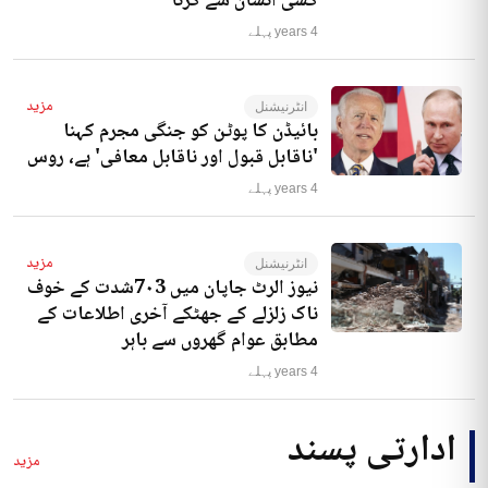
کسی انسان سے کرنا‘
4 years پہلے
مزید
انٹرنیشنل
بائیڈن کا پوٹن کو جنگی مجرم کہنا
'ناقابل قبول اور ناقابل معافی' ہے، روس
4 years پہلے
مزید
انٹرنیشنل
نیوز الرٹ جاپان میں 7۰3شدت کے خوف
ناک زلزلے کے جھٹکے آخری اطلاعات کے
مطابق عوام گھروں سے باہر
4 years پہلے
ادارتی پسند
مزید