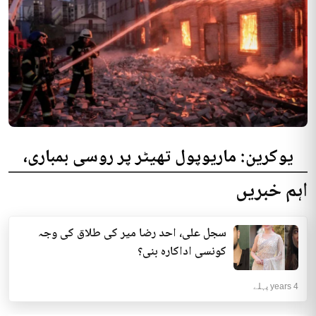
یوکرین: ماریوپول تھیٹر پر روسی بمباری،
300 افراد کی ہلاکت کا خدشہ
اہم خبریں
یوکرینی حکام نے مقامی تھیٹر پر روسی بمباری میں میں بڑی تعداد میں ہلاکتوں
کا خدشہ ظاہر کیا اور کہا کہ کم...
سجل علی، احد رضا میر کی طلاق کی وجہ
انٹرنیشنل | 4 years پہلے
کونسی اداکارہ بنی؟
4 years پہلے