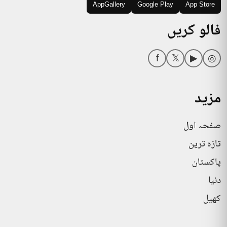
AppGallery
Google Play
App Store
فالو کریں
f
𝕏
▶
◎
مزید
صفحہ اول
تازہ ترین
پاکستان
دنیا
کھیل