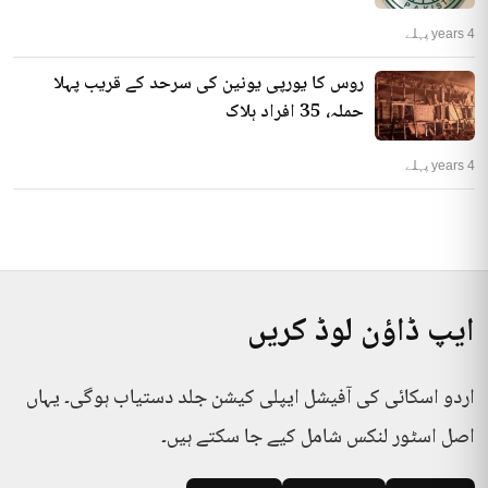
4 years پہلے
روس کا یورپی یونین کی سرحد کے قریب پہلا
حملہ، 35 افراد ہلاک
4 years پہلے
ایپ ڈاؤن لوڈ کریں
اردو اسکائی کی آفیشل ایپلی کیشن جلد دستیاب ہوگی۔ یہاں
اصل اسٹور لنکس شامل کیے جا سکتے ہیں۔