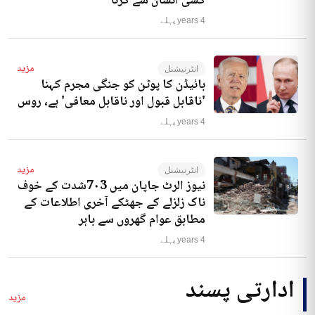
کسی انسان سے کرنا‘
4 years پہلے
مزید
انٹرنیشنل
بائیڈن کا پوٹن کو جنگی مجرم کہنا
'ناقابل قبول اور ناقابل معافی' ہے، روس
4 years پہلے
مزید
انٹرنیشنل
نیوز الرٹ جاپان میں 7۰3شدت کے خوف
ناک زلزلے کے جھٹکے آخری اطلاعات کے
مطابق عوام گھروں سے باہر
4 years پہلے
ادارتی پسند
مزید