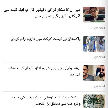
میں ان کا شکار کر کے دکھاؤں گا، اب ایک گیند سے
3 وکٹیں گریں گی، عمران خان
4 years پہلے
پاکستان نے ٹیسٹ کرکٹ میں تاریخ رقم کردی
4 years پہلے
ارشد وارثی نے اپنے شہرہ آفاق کردار کو احمقانہ
کہہ دیا
4 years پہلے
اسٹیٹ بینک کا حکومتی سیکیورٹیز کی خرید
وفروخت سے متعلق بڑا فیصلہ