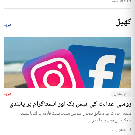
4 years پہلے
کھیل
مزید
مزید
انٹرنیشنل
روسی عدالت کی فیس بک اور انسٹاگرام پر پابندی
میڈیا رپورٹ کے مطابق دونوں سوشل میڈیا پلیٹ فارمز پر انتہا پسند
سرگرمیاں ہونے پر پابندی...
4 years پہلے