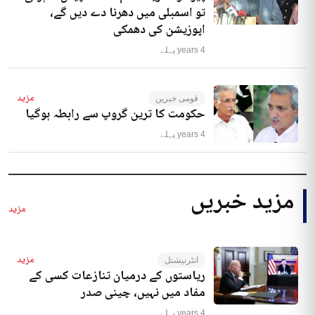
تو اسمبلی میں دھرنا دے دیں گے،
اپوزیشن کی دھمکی
4 years پہلے
مزید
قومی خبریں
حکومت کا ترین گروپ سے رابطہ ہوگیا
4 years پہلے
مزید خبریں
مزید
مزید
انٹرنیشنل
ریاستوں کے درمیان تنازعات کسی کے
مفاد میں نہیں، چینی صدر
4 years پہلے