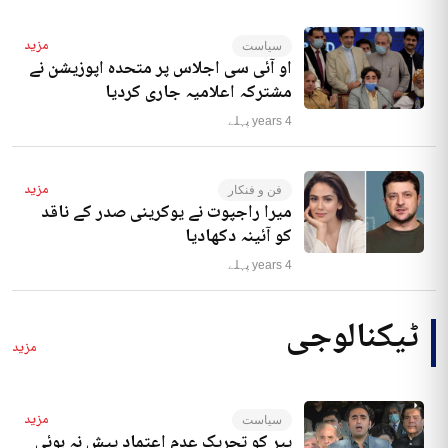
مزید
سیاست
او آئی سی اجلاس پر متحدہ اپوزیشن نے
مشترکہ اعلامیہ جاری کردیا
4 years پہلے
مزید
فن و فنکار
میرا راجپوت نے یوکرینی صدر کے ناقد
کو آئینہ دکھادیا
4 years پہلے
ٹیکنالوجی
مزید
مزید
سیاست
پیر کو تحریک عدم اعتماد پیش نہ ہوئی