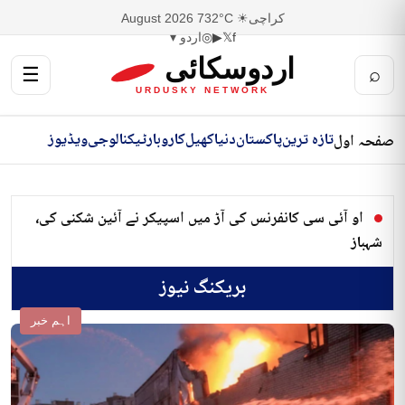
کراچی
☀ 32°C
7 August 2026
f
𝕏
▶
◎
اردو ▾
اردوسکائی
☰
⌕
URDUSKY NETWORK
تازہ ترین
پاکستان
دنیا
کھیل
کاروبار
ٹیکنالوجی
ویڈیوز
صفحہ اول
او آئی سی کانفرنس کی آڑ میں اسپیکر نے آئین شکنی کی،
شہباز
بریکنگ نیوز
اہم خبر