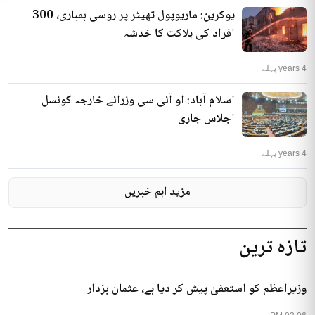
یوکرین: ماریوپول تھیٹر پر روسی بمباری، 300
افراد کی ہلاکت کا خدشہ
4 years پہلے
اسلام آباد: او آئی سی وزرائے خارجہ کونسل
اجلاس جاری
4 years پہلے
مزید اہم خبریں
تازہ ترین
وزیراعظم کو استعفیٰ پیش کر دیا ہے، عثمان بزدار