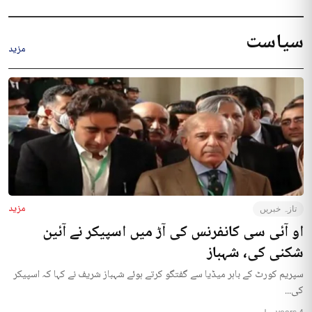
سیاست
مزید
مزید
تازہ خبریں
او آئی سی کانفرنس کی آڑ میں اسپیکر نے آئین
شکنی کی، شہباز
سپریم کورٹ کے باہر میڈیا سے گفتگو کرتے ہوئے شہباز شریف نے کہا کہ اسپیکر
کی...