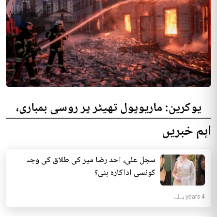
یوکرین: ماریوپول تھیٹر پر روسی بمباری،
300 افراد کی ہلاکت کا خدشہ
اہم خبریں
یوکرینی حکام نے مقامی تھیٹر پر روسی بمباری میں میں بڑی تعداد میں ہلاکتوں
کا خدشہ ظاہر کیا اور کہا کہ کم...
سجل علی، احد رضا میر کی طلاق کی وجہ
انٹرنیشنل | 4 years پہلے
کونسی اداکارہ بنی؟
4 years پہلے