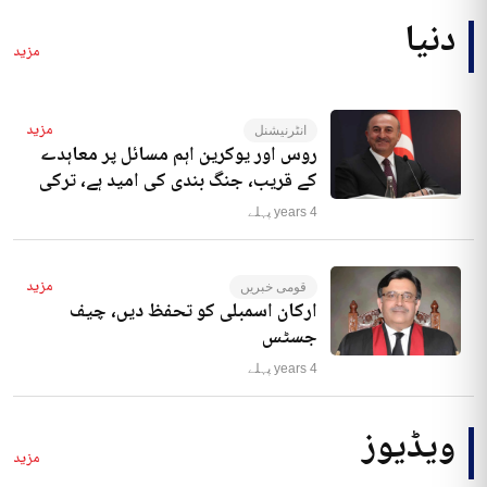
دنیا
مزید
مزید
انٹرنیشنل
روس اور یوکرین اہم مسائل پر معاہدے
کے قریب، جنگ بندی کی امید ہے، ترکی
4 years پہلے
مزید
قومی خبریں
ارکان اسمبلی کو تحفظ دیں، چیف
جسٹس
4 years پہلے
ویڈیوز
مزید