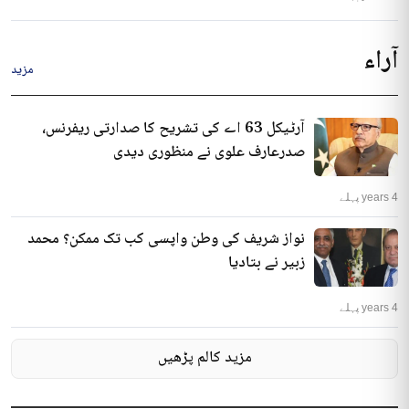
آراء
مزید
آرٹیکل 63 اے کی تشریح کا صدارتی ریفرنس،
صدرعارف علوی نے منظوری دیدی
4 years پہلے
نواز شریف کی وطن واپسی کب تک ممکن؟ محمد
زبیر نے بتادیا
4 years پہلے
مزید کالم پڑھیں