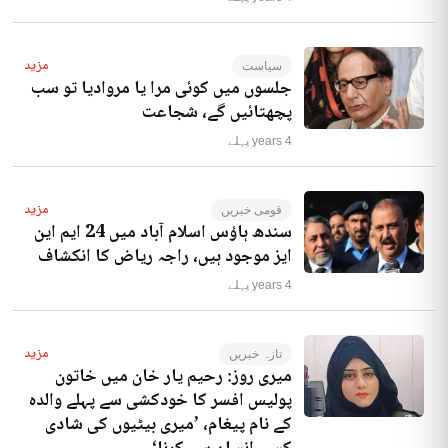
مزید
سیاست
جلسوں میں کوئی مرا یا مروادیا تو سب
پچھتائیں گے، شجاعت
4 years پہلے
مزید
قومی خبریں
سندھ ہاؤس اسلام آباد میں 24 ایم این
ایز موجود ہیں، راجہ ریاض کا انکشاف
4 years پہلے
مزید
تازہ خبریں
میری روز: رحیم یار خان میں خاتون
پولیس افسر کا خودکشی سے پہلے والدہ
کے نام پیغام، ’میری بیٹیوں کی شادی