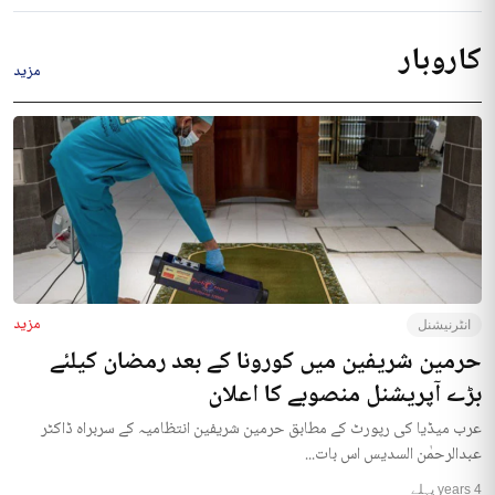
کاروبار
مزید
مزید
انٹرنیشنل
حرمین شریفین میں کورونا کے بعد رمضان کیلئے
بڑے آپریشنل منصوبے کا اعلان
عرب میڈیا کی رپورٹ کے مطابق حرمین شریفین انتظامیہ کے سربراہ ڈاکٹر
عبدالرحمٰن السدیس اس بات...
4 years پہلے