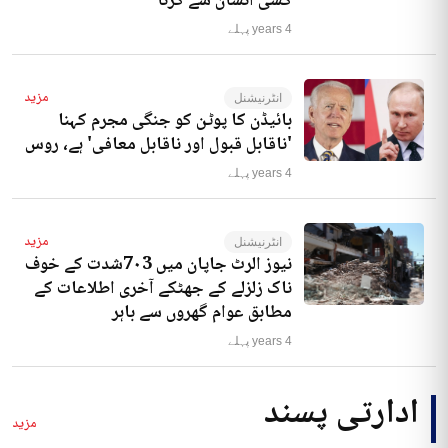
کسی انسان سے کرنا‘
4 years پہلے
مزید
انٹرنیشنل
بائیڈن کا پوٹن کو جنگی مجرم کہنا
'ناقابل قبول اور ناقابل معافی' ہے، روس
4 years پہلے
مزید
انٹرنیشنل
نیوز الرٹ جاپان میں 7۰3شدت کے خوف
ناک زلزلے کے جھٹکے آخری اطلاعات کے
مطابق عوام گھروں سے باہر
4 years پہلے
ادارتی پسند
مزید