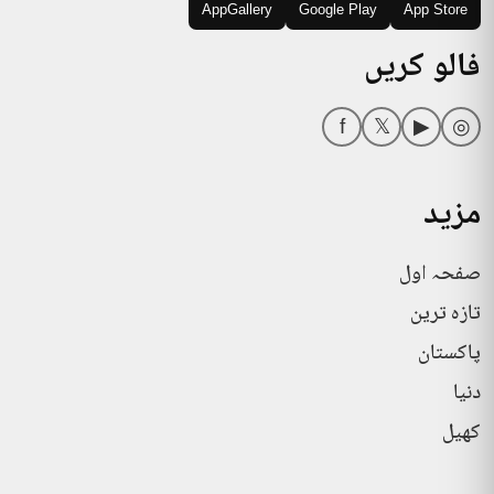
AppGallery
Google Play
App Store
فالو کریں
f
𝕏
▶
◎
مزید
صفحہ اول
تازہ ترین
پاکستان
دنیا
کھیل