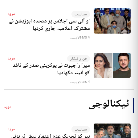
مزید
سیاست
او آئی سی اجلاس پر متحدہ اپوزیشن نے
مشترکہ اعلامیہ جاری کردیا
4 years پہلے
مزید
فن و فنکار
میرا راجپوت نے یوکرینی صدر کے ناقد
کو آئینہ دکھادیا
4 years پہلے
ٹیکنالوجی
مزید
مزید
سیاست
پیر کو تحریک عدم اعتماد پیش نہ ہوئی