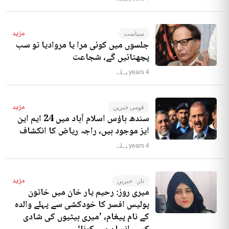
مزید
سیاست
جلسوں میں کوئی مرا یا مروادیا تو سب
پچھتائیں گے، شجاعت
4 years پہلے
مزید
قومی خبریں
سندھ ہاؤس اسلام آباد میں 24 ایم این
ایز موجود ہیں، راجہ ریاض کا انکشاف
4 years پہلے
مزید
تازہ خبریں
میری روز: رحیم یار خان میں خاتون
پولیس افسر کا خودکشی سے پہلے والدہ
کے نام پیغام، ’میری بیٹیوں کی شادی