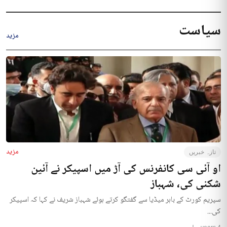
سیاست
مزید
مزید
تازہ خبریں
او آئی سی کانفرنس کی آڑ میں اسپیکر نے آئین
شکنی کی، شہباز
سپریم کورٹ کے باہر میڈیا سے گفتگو کرتے ہوئے شہباز شریف نے کہا کہ اسپیکر
کی...