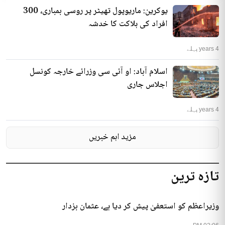
یوکرین: ماریوپول تھیٹر پر روسی بمباری، 300
افراد کی ہلاکت کا خدشہ
4 years پہلے
اسلام آباد: او آئی سی وزرائے خارجہ کونسل
اجلاس جاری
4 years پہلے
مزید اہم خبریں
تازہ ترین
وزیراعظم کو استعفیٰ پیش کر دیا ہے، عثمان بزدار