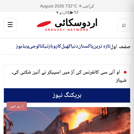
کراچی
☀ 32°C
7 August 2026
f
𝕏
▶
◎
اردو ▾
اردوسکائی
☰
⌕
URDUSKY NETWORK
تازہ ترین
پاکستان
دنیا
کھیل
کاروبار
ٹیکنالوجی
ویڈیوز
صفحہ اول
او آئی سی کانفرنس کی آڑ میں اسپیکر نے آئین شکنی کی،
شہباز
بریکنگ نیوز
اہم خبر