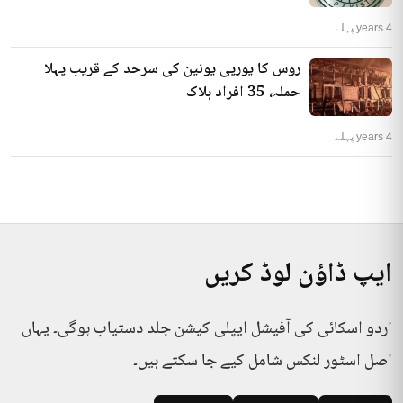
4 years پہلے
روس کا یورپی یونین کی سرحد کے قریب پہلا
حملہ، 35 افراد ہلاک
4 years پہلے
ایپ ڈاؤن لوڈ کریں
اردو اسکائی کی آفیشل ایپلی کیشن جلد دستیاب ہوگی۔ یہاں
اصل اسٹور لنکس شامل کیے جا سکتے ہیں۔