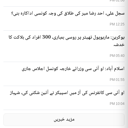
02:06 PM
سجل علی، احد رضا میر کی طلاق کی وجہ کونسی اداکارہ بنی؟
12:25 PM
یوکرین: ماریوپول تھیٹر پر روسی بمباری، 300 افراد کی ہلاکت کا
خدشہ
05:40 PM
اسلام آباد: او آئی سی وزرائے خارجہ کونسل اجلاس جاری
01:55 PM
او آئی سی کانفرنس کی آڑ میں اسپیکر نے آئین شکنی کی، شہباز
10:04 PM
مزید خبریں