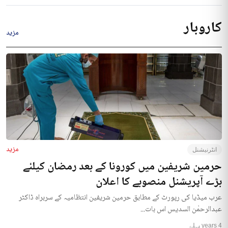
کاروبار
مزید
مزید
انٹرنیشنل
حرمین شریفین میں کورونا کے بعد رمضان کیلئے
بڑے آپریشنل منصوبے کا اعلان
عرب میڈیا کی رپورٹ کے مطابق حرمین شریفین انتظامیہ کے سربراہ ڈاکٹر
عبدالرحمٰن السدیس اس بات...
4 years پہلے