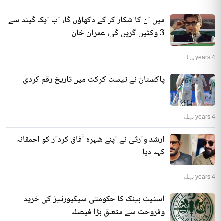
میں ان کا شکار کر کے دکھاؤں گا، اب ایک گیند سے
3 وکٹیں گریں گی، عمران خان
4 years پہلے
پاکستان نے ٹیسٹ کرکٹ میں تاریخ رقم کردی
4 years پہلے
ارشد وارثی نے اپنے شہرہ آفاق کردار کو احمقانہ
کہہ دیا
4 years پہلے
اسٹیٹ بینک کا حکومتی سیکیورٹیز کی خرید
وفروخت سے متعلق بڑا فیصلہ