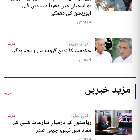
تو اسمبلی میں دھرنا دے دیں گے،
اپوزیشن کی دھمکی
4 years پہلے
مزید
قومی خبریں
حکومت کا ترین گروپ سے رابطہ ہوگیا
4 years پہلے
مزید خبریں
مزید
مزید
انٹرنیشنل
ریاستوں کے درمیان تنازعات کسی کے
مفاد میں نہیں، چینی صدر
4 years پہلے