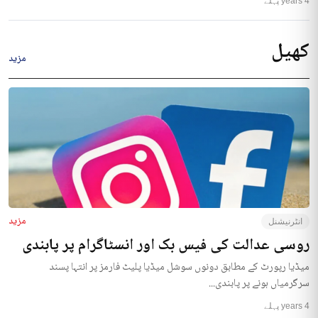
4 years پہلے
کھیل
مزید
مزید
انٹرنیشنل
روسی عدالت کی فیس بک اور انسٹاگرام پر پابندی
میڈیا رپورٹ کے مطابق دونوں سوشل میڈیا پلیٹ فارمز پر انتہا پسند
سرگرمیاں ہونے پر پابندی...
4 years پہلے