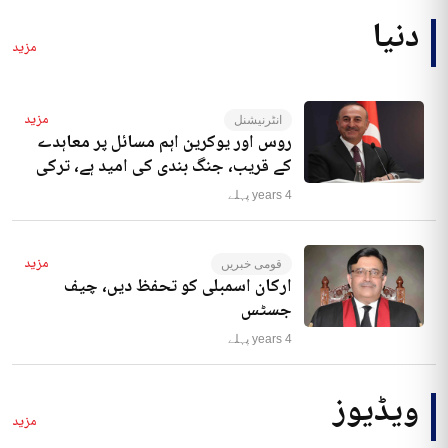
دنیا
مزید
مزید
انٹرنیشنل
روس اور یوکرین اہم مسائل پر معاہدے
کے قریب، جنگ بندی کی امید ہے، ترکی
4 years پہلے
مزید
قومی خبریں
ارکان اسمبلی کو تحفظ دیں، چیف
جسٹس
4 years پہلے
ویڈیوز
مزید