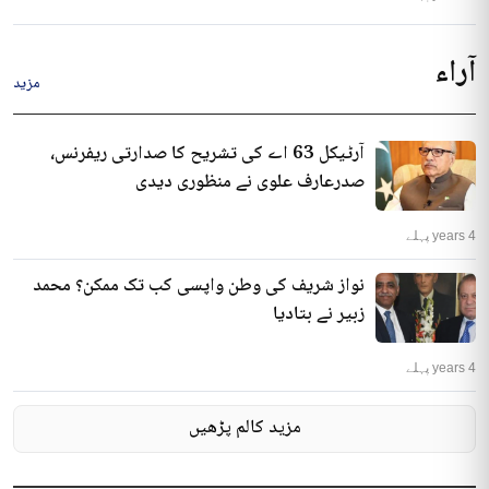
آراء
مزید
آرٹیکل 63 اے کی تشریح کا صدارتی ریفرنس،
صدرعارف علوی نے منظوری دیدی
4 years پہلے
نواز شریف کی وطن واپسی کب تک ممکن؟ محمد
زبیر نے بتادیا
4 years پہلے
مزید کالم پڑھیں