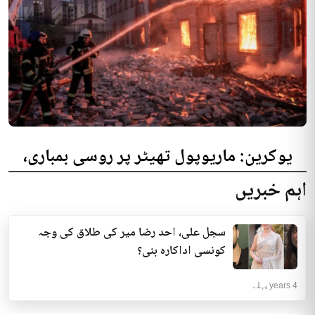
یوکرین: ماریوپول تھیٹر پر روسی بمباری،
300 افراد کی ہلاکت کا خدشہ
اہم خبریں
یوکرینی حکام نے مقامی تھیٹر پر روسی بمباری میں میں بڑی تعداد میں ہلاکتوں
کا خدشہ ظاہر کیا اور کہا کہ کم...
سجل علی، احد رضا میر کی طلاق کی وجہ
انٹرنیشنل | 4 years پہلے
کونسی اداکارہ بنی؟
4 years پہلے