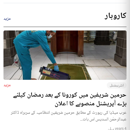
کاروبار
مزید
مزید
انٹرنیشنل
حرمین شریفین میں کورونا کے بعد رمضان کیلئے
بڑے آپریشنل منصوبے کا اعلان
عرب میڈیا کی رپورٹ کے مطابق حرمین شریفین انتظامیہ کے سربراہ ڈاکٹر
عبدالرحمٰن السدیس اس بات...
4 years پہلے