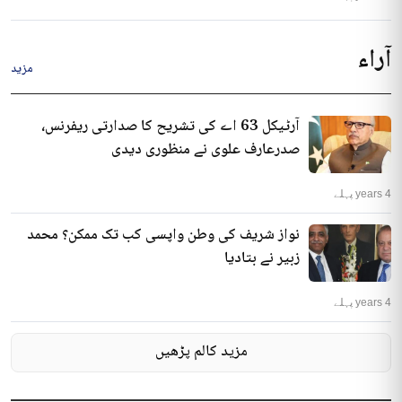
آراء
مزید
آرٹیکل 63 اے کی تشریح کا صدارتی ریفرنس،
صدرعارف علوی نے منظوری دیدی
4 years پہلے
نواز شریف کی وطن واپسی کب تک ممکن؟ محمد
زبیر نے بتادیا
4 years پہلے
مزید کالم پڑھیں