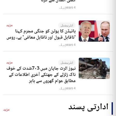
کسی انسان سے کرنا‘
4 years پہلے
مزید
انٹرنیشنل
بائیڈن کا پوٹن کو جنگی مجرم کہنا
'ناقابل قبول اور ناقابل معافی' ہے، روس
4 years پہلے
مزید
انٹرنیشنل
نیوز الرٹ جاپان میں 7۰3شدت کے خوف
ناک زلزلے کے جھٹکے آخری اطلاعات کے
مطابق عوام گھروں سے باہر
4 years پہلے
ادارتی پسند
مزید