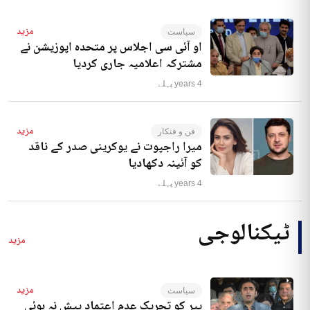
مزید
سیاست
او آئی سی اجلاس پر متحدہ اپوزیشن نے
مشترکہ اعلامیہ جاری کردیا
4 years پہلے
مزید
فن و فنکار
میرا راجپوت نے یوکرینی صدر کے ناقد
کو آئینہ دکھادیا
4 years پہلے
ٹیکنالوجی
مزید
مزید
سیاست
پیر کو تحریک عدم اعتماد پیش نہ ہوئی