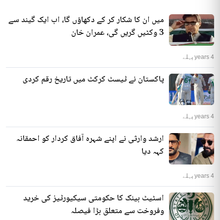
میں ان کا شکار کر کے دکھاؤں گا، اب ایک گیند سے
3 وکٹیں گریں گی، عمران خان
4 years پہلے
پاکستان نے ٹیسٹ کرکٹ میں تاریخ رقم کردی
4 years پہلے
ارشد وارثی نے اپنے شہرہ آفاق کردار کو احمقانہ
کہہ دیا
4 years پہلے
اسٹیٹ بینک کا حکومتی سیکیورٹیز کی خرید
وفروخت سے متعلق بڑا فیصلہ