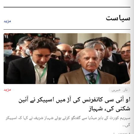
سیاست
مزید
مزید
تازہ خبریں
او آئی سی کانفرنس کی آڑ میں اسپیکر نے آئین
شکنی کی، شہباز
سپریم کورٹ کے باہر میڈیا سے گفتگو کرتے ہوئے شہباز شریف نے کہا کہ اسپیکر
کی...