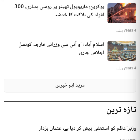
یوکرین: ماریوپول تھیٹر پر روسی بمباری، 300
افراد کی ہلاکت کا خدشہ
4 years پہلے
اسلام آباد: او آئی سی وزرائے خارجہ کونسل
اجلاس جاری
4 years پہلے
مزید اہم خبریں
تازہ ترین
وزیراعظم کو استعفیٰ پیش کر دیا ہے، عثمان بزدار