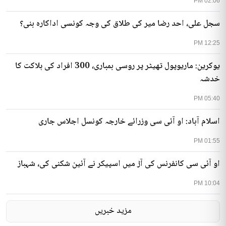
02:06 PM
سجل علی، احد رضا میر کی طلاق کی وجہ کونسی اداکارہ بنی؟
12:25 PM
یوکرین: ماریوپول تھیٹر پر روسی بمباری، 300 افراد کی ہلاکت کا
خدشہ
05:40 PM
اسلام آباد: او آئی سی وزرائے خارجہ کونسل اجلاس جاری
01:55 PM
او آئی سی کانفرنس کی آڑ میں اسپیکر نے آئین شکنی کی، شہباز
10:04 PM
مزید خبریں