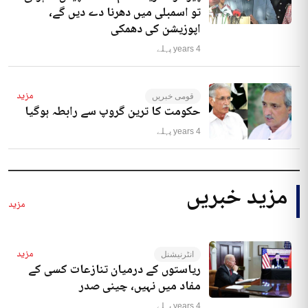
تو اسمبلی میں دھرنا دے دیں گے،
اپوزیشن کی دھمکی
4 years پہلے
مزید
قومی خبریں
حکومت کا ترین گروپ سے رابطہ ہوگیا
4 years پہلے
مزید خبریں
مزید
مزید
انٹرنیشنل
ریاستوں کے درمیان تنازعات کسی کے
مفاد میں نہیں، چینی صدر
4 years پہلے