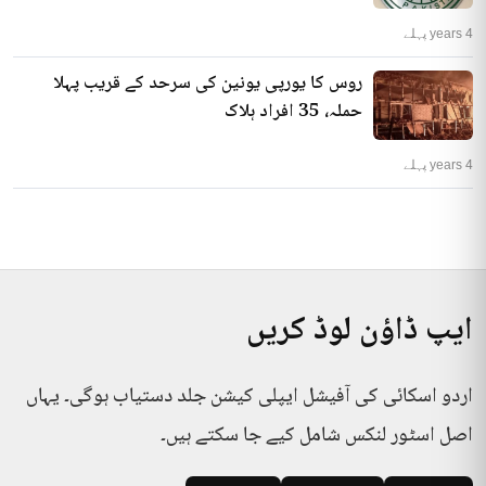
4 years پہلے
روس کا یورپی یونین کی سرحد کے قریب پہلا
حملہ، 35 افراد ہلاک
4 years پہلے
ایپ ڈاؤن لوڈ کریں
اردو اسکائی کی آفیشل ایپلی کیشن جلد دستیاب ہوگی۔ یہاں
اصل اسٹور لنکس شامل کیے جا سکتے ہیں۔