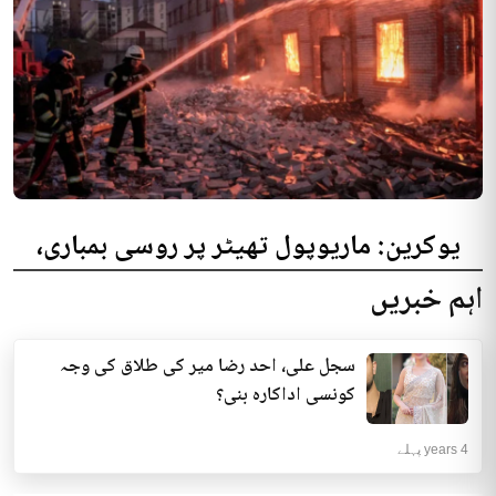
یوکرین: ماریوپول تھیٹر پر روسی بمباری،
300 افراد کی ہلاکت کا خدشہ
اہم خبریں
یوکرینی حکام نے مقامی تھیٹر پر روسی بمباری میں میں بڑی تعداد میں ہلاکتوں
کا خدشہ ظاہر کیا اور کہا کہ کم...
سجل علی، احد رضا میر کی طلاق کی وجہ
انٹرنیشنل | 4 years پہلے
کونسی اداکارہ بنی؟
4 years پہلے