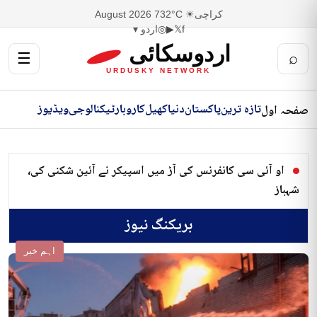
کراچی
☀ 32°C
7 August 2026
f
𝕏
▶
◎
اردو ▾
اردوسکائی
☰
⌕
URDUSKY NETWORK
تازہ ترین
پاکستان
دنیا
کھیل
کاروبار
ٹیکنالوجی
ویڈیوز
صفحہ اول
او آئی سی کانفرنس کی آڑ میں اسپیکر نے آئین شکنی کی،
شہباز
بریکنگ نیوز
اہم خبر