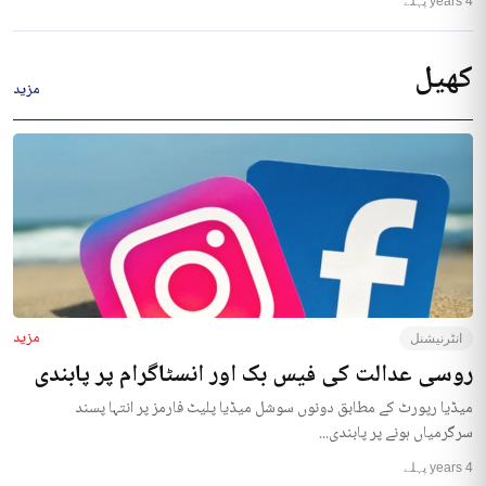
4 years پہلے
کھیل
مزید
مزید
انٹرنیشنل
روسی عدالت کی فیس بک اور انسٹاگرام پر پابندی
میڈیا رپورٹ کے مطابق دونوں سوشل میڈیا پلیٹ فارمز پر انتہا پسند
سرگرمیاں ہونے پر پابندی...
4 years پہلے