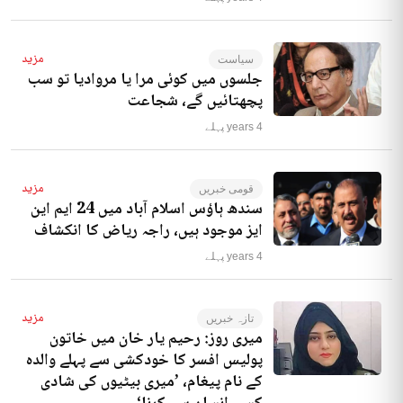
مزید
سیاست
جلسوں میں کوئی مرا یا مروادیا تو سب
پچھتائیں گے، شجاعت
4 years پہلے
مزید
قومی خبریں
سندھ ہاؤس اسلام آباد میں 24 ایم این
ایز موجود ہیں، راجہ ریاض کا انکشاف
4 years پہلے
مزید
تازہ خبریں
میری روز: رحیم یار خان میں خاتون
پولیس افسر کا خودکشی سے پہلے والدہ
کے نام پیغام، ’میری بیٹیوں کی شادی