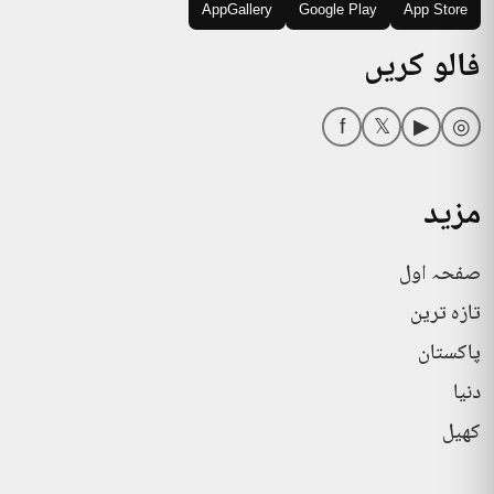
AppGallery
Google Play
App Store
فالو کریں
f
𝕏
▶
◎
مزید
صفحہ اول
تازہ ترین
پاکستان
دنیا
کھیل