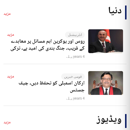
دنیا
مزید
مزید
انٹرنیشنل
روس اور یوکرین اہم مسائل پر معاہدے
کے قریب، جنگ بندی کی امید ہے، ترکی
4 years پہلے
مزید
قومی خبریں
ارکان اسمبلی کو تحفظ دیں، چیف
جسٹس
4 years پہلے
ویڈیوز
مزید