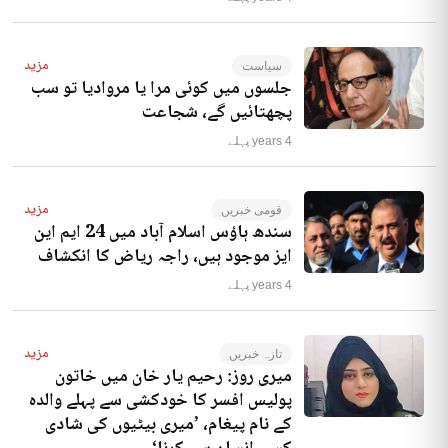
مزید
سیاست
جلسوں میں کوئی مرا یا مروادیا تو سب
پچھتائیں گے، شجاعت
4 years پہلے
مزید
قومی خبریں
سندھ ہاؤس اسلام آباد میں 24 ایم این
ایز موجود ہیں، راجہ ریاض کا انکشاف
4 years پہلے
مزید
تازہ خبریں
میری روز: رحیم یار خان میں خاتون
پولیس افسر کا خودکشی سے پہلے والدہ
کے نام پیغام، ’میری بیٹیوں کی شادی