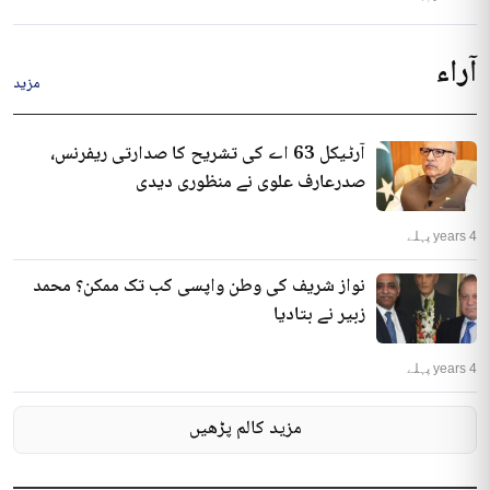
آراء
مزید
آرٹیکل 63 اے کی تشریح کا صدارتی ریفرنس،
صدرعارف علوی نے منظوری دیدی
4 years پہلے
نواز شریف کی وطن واپسی کب تک ممکن؟ محمد
زبیر نے بتادیا
4 years پہلے
مزید کالم پڑھیں