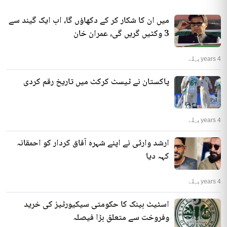
میں ان کا شکار کر کے دکھاؤں گا، اب ایک گیند سے
3 وکٹیں گریں گی، عمران خان
4 years پہلے
پاکستان نے ٹیسٹ کرکٹ میں تاریخ رقم کردی
4 years پہلے
ارشد وارثی نے اپنے شہرہ آفاق کردار کو احمقانہ
کہہ دیا
4 years پہلے
اسٹیٹ بینک کا حکومتی سیکیورٹیز کی خرید
وفروخت سے متعلق بڑا فیصلہ