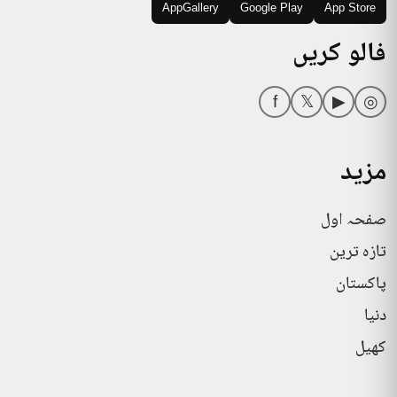
AppGallery
Google Play
App Store
فالو کریں
f
𝕏
▶
◎
مزید
صفحہ اول
تازہ ترین
پاکستان
دنیا
کھیل