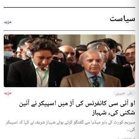
سیاست
مزید
مزید
تازہ خبریں
او آئی سی کانفرنس کی آڑ میں اسپیکر نے آئین
شکنی کی، شہباز
سپریم کورٹ کے باہر میڈیا سے گفتگو کرتے ہوئے شہباز شریف نے کہا کہ اسپیکر
کی...