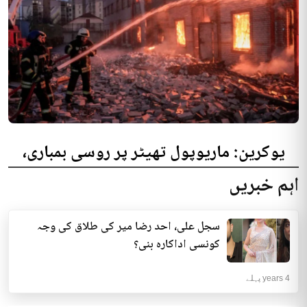
یوکرین: ماریوپول تھیٹر پر روسی بمباری،
300 افراد کی ہلاکت کا خدشہ
اہم خبریں
یوکرینی حکام نے مقامی تھیٹر پر روسی بمباری میں میں بڑی تعداد میں ہلاکتوں
کا خدشہ ظاہر کیا اور کہا کہ کم...
سجل علی، احد رضا میر کی طلاق کی وجہ
انٹرنیشنل | 4 years پہلے
کونسی اداکارہ بنی؟
4 years پہلے