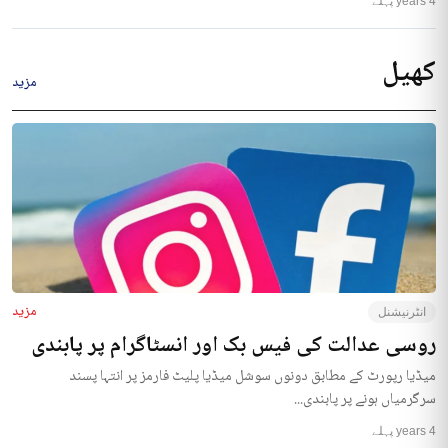
4 years پہلے
کھیل
مزید
مزید
انٹرنیشنل
روسی عدالت کی فیس بک اور انسٹاگرام پر پابندی
میڈیا رپورٹ کے مطابق دونوں سوشل میڈیا پلیٹ فارمز پر انتہا پسند
سرگرمیاں ہونے پر پابندی...
4 years پہلے