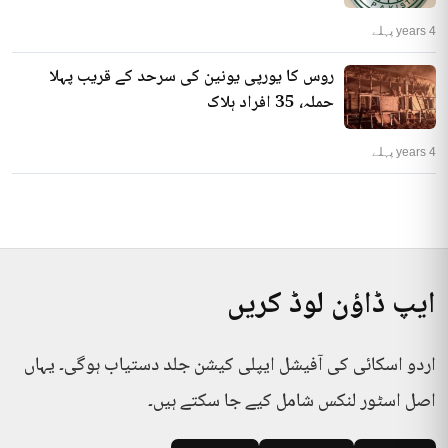
4 years پہلے
روس کا یورپی یونین کی سرحد کے قریب پہلا
حملہ، 35 افراد ہلاک
4 years پہلے
ایپ ڈاؤن لوڈ کریں
اردو اسکائی کی آفیشل ایپلی کیشن جلد دستیاب ہوگی۔ یہاں
اصل اسٹور لنکس شامل کیے جا سکتے ہیں۔