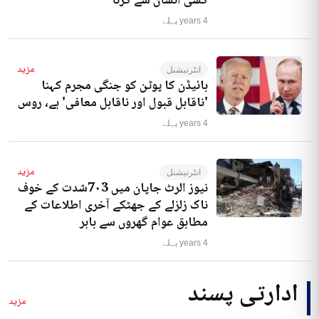
کسی انسان سے کرنا‘
4 years پہلے
مزید
انٹرنیشنل
بائیڈن کا پوٹن کو جنگی مجرم کہنا
'ناقابل قبول اور ناقابل معافی' ہے، روس
4 years پہلے
مزید
انٹرنیشنل
نیوز الرٹ جاپان میں 7۰3شدت کے خوف
ناک زلزلے کے جھٹکے آخری اطلاعات کے
مطابق عوام گھروں سے باہر
4 years پہلے
ادارتی پسند
مزید