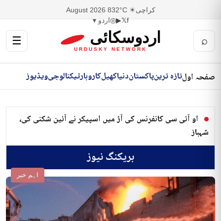
کراچی
☀ 32°C
8 August 2026
f
𝕏
▶
◎
اردو ▾
اردوسکائی
☰
⌕
URDUSKY NETWORK
تازہ ترین
پاکستان
دنیا
کھیل
کاروبار
ٹیکنالوجی
ویڈیوز
صفحہ اول
او آئی سی کانفرنس کی آڑ میں اسپیکر نے آئین شکنی کی،
شہباز
بریکنگ نیوز
اہم خبر