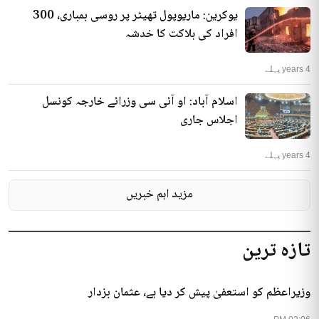
یوکرین: ماریوپول تھیٹر پر روسی بمباری، 300
افراد کی ہلاکت کا خدشہ
4 years پہلے
اسلام آباد: او آئی سی وزرائے خارجہ کونسل
اجلاس جاری
4 years پہلے
مزید اہم خبریں
تازہ ترین
وزیراعظم کو استعفیٰ پیش کر دیا ہے، عثمان بزدار