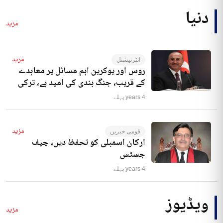
دنیا
مزید
مزید
انٹرنیشنل
روس اور یوکرین اہم مسائل پر معاہدے
کے قریب، جنگ بندی کی امید ہے، ترکی
4 years پہلے
مزید
قومی خبریں
ارکان اسمبلی کو تحفظ دیں، چیف
جسٹس
4 years پہلے
ویڈیوز
مزید