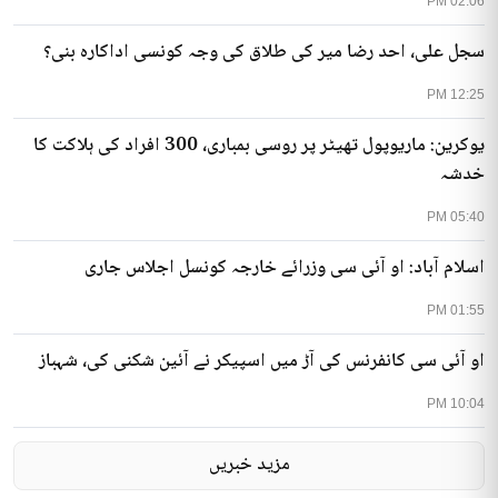
02:06 PM
سجل علی، احد رضا میر کی طلاق کی وجہ کونسی اداکارہ بنی؟
12:25 PM
یوکرین: ماریوپول تھیٹر پر روسی بمباری، 300 افراد کی ہلاکت کا
خدشہ
05:40 PM
اسلام آباد: او آئی سی وزرائے خارجہ کونسل اجلاس جاری
01:55 PM
او آئی سی کانفرنس کی آڑ میں اسپیکر نے آئین شکنی کی، شہباز
10:04 PM
مزید خبریں