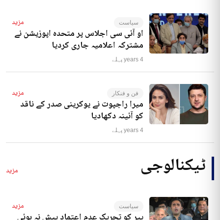
مزید
سیاست
او آئی سی اجلاس پر متحدہ اپوزیشن نے
مشترکہ اعلامیہ جاری کردیا
4 years پہلے
مزید
فن و فنکار
میرا راجپوت نے یوکرینی صدر کے ناقد
کو آئینہ دکھادیا
4 years پہلے
ٹیکنالوجی
مزید
مزید
سیاست
پیر کو تحریک عدم اعتماد پیش نہ ہوئی