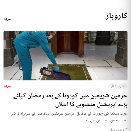
کاروبار
مزید
مزید
انٹرنیشنل
حرمین شریفین میں کورونا کے بعد رمضان کیلئے
بڑے آپریشنل منصوبے کا اعلان
عرب میڈیا کی رپورٹ کے مطابق حرمین شریفین انتظامیہ کے سربراہ ڈاکٹر
عبدالرحمٰن السدیس اس بات...
4 years پہلے