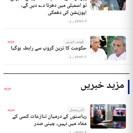
تو اسمبلی میں دھرنا دے دیں گے،
اپوزیشن کی دھمکی
4 years پہلے
مزید
قومی خبریں
حکومت کا ترین گروپ سے رابطہ ہوگیا
4 years پہلے
مزید خبریں
مزید
مزید
انٹرنیشنل
ریاستوں کے درمیان تنازعات کسی کے
مفاد میں نہیں، چینی صدر
4 years پہلے