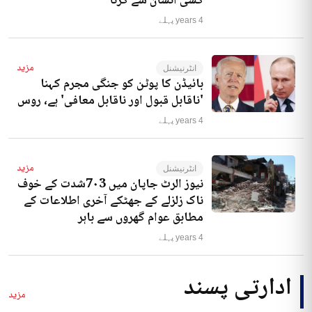
کسی انسان سے کرنا‘
4 years پہلے
مزید
انٹرنیشنل
بائیڈن کا پوٹن کو جنگی مجرم کہنا
'ناقابل قبول اور ناقابل معافی' ہے، روس
4 years پہلے
مزید
انٹرنیشنل
نیوز الرٹ جاپان میں 7۰3شدت کے خوف
ناک زلزلے کے جھٹکے آخری اطلاعات کے
مطابق عوام گھروں سے باہر
4 years پہلے
ادارتی پسند
مزید