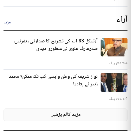
آراء
مزید
آرٹیکل 63 اے کی تشریح کا صدارتی ریفرنس،
صدرعارف علوی نے منظوری دیدی
4 years پہلے
نواز شریف کی وطن واپسی کب تک ممکن؟ محمد
زبیر نے بتادیا
4 years پہلے
مزید کالم پڑھیں