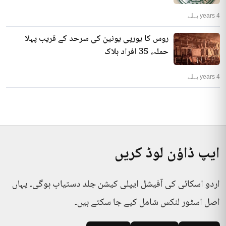
4 years پہلے
روس کا یورپی یونین کی سرحد کے قریب پہلا
حملہ، 35 افراد ہلاک
4 years پہلے
ایپ ڈاؤن لوڈ کریں
اردو اسکائی کی آفیشل ایپلی کیشن جلد دستیاب ہوگی۔ یہاں
اصل اسٹور لنکس شامل کیے جا سکتے ہیں۔