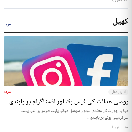
4 years پہلے
کھیل
مزید
مزید
انٹرنیشنل
روسی عدالت کی فیس بک اور انسٹاگرام پر پابندی
میڈیا رپورٹ کے مطابق دونوں سوشل میڈیا پلیٹ فارمز پر انتہا پسند
سرگرمیاں ہونے پر پابندی...
4 years پہلے