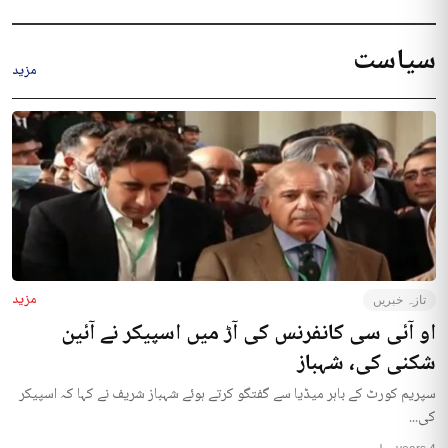
سیاست
مزید
مزید
تازہ خبریں
او آئی سی کانفرنس کی آڑ میں اسپیکر نے آئین
شکنی کی، شہباز
سپریم کورٹ کے باہر میڈیا سے گفتگو کرتے ہوئے شہباز شریف نے کہا کہ اسپیکر
کی...