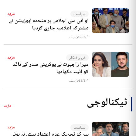
مزید
سیاست
او آئی سی اجلاس پر متحدہ اپوزیشن نے
مشترکہ اعلامیہ جاری کردیا
4 years پہلے
مزید
فن و فنکار
میرا راجپوت نے یوکرینی صدر کے ناقد
کو آئینہ دکھادیا
4 years پہلے
ٹیکنالوجی
مزید
مزید
سیاست
پیر کو تحریک عدم اعتماد پیش نہ ہوئی