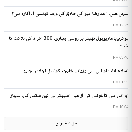
02:06 PM
سجل علی، احد رضا میر کی طلاق کی وجہ کونسی اداکارہ بنی؟
12:25 PM
یوکرین: ماریوپول تھیٹر پر روسی بمباری، 300 افراد کی ہلاکت کا
خدشہ
05:40 PM
اسلام آباد: او آئی سی وزرائے خارجہ کونسل اجلاس جاری
01:55 PM
او آئی سی کانفرنس کی آڑ میں اسپیکر نے آئین شکنی کی، شہباز
10:04 PM
مزید خبریں