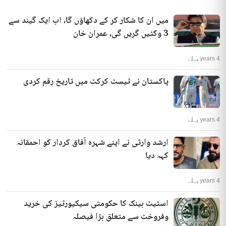
میں ان کا شکار کر کے دکھاؤں گا، اب ایک گیند سے
3 وکٹیں گریں گی، عمران خان
4 years پہلے
پاکستان نے ٹیسٹ کرکٹ میں تاریخ رقم کردی
4 years پہلے
ارشد وارثی نے اپنے شہرہ آفاق کردار کو احمقانہ
کہہ دیا
4 years پہلے
اسٹیٹ بینک کا حکومتی سیکیورٹیز کی خرید
وفروخت سے متعلق بڑا فیصلہ