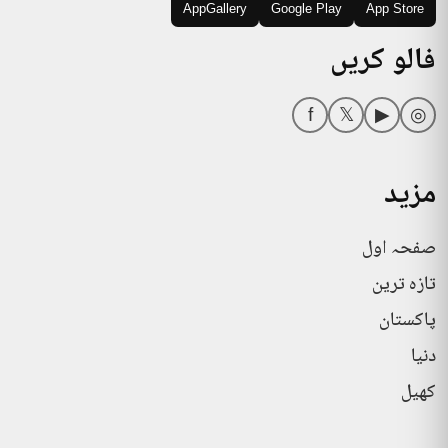
AppGallery
Google Play
App Store
فالو کریں
f
𝕏
▶
◎
مزید
صفحہ اول
تازہ ترین
پاکستان
دنیا
کھیل