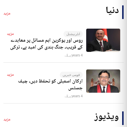
دنیا
مزید
مزید
انٹرنیشنل
روس اور یوکرین اہم مسائل پر معاہدے
کے قریب، جنگ بندی کی امید ہے، ترکی
4 years پہلے
مزید
قومی خبریں
ارکان اسمبلی کو تحفظ دیں، چیف
جسٹس
4 years پہلے
ویڈیوز
مزید