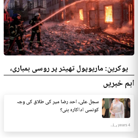
یوکرین: ماریوپول تھیٹر پر روسی بمباری،
300 افراد کی ہلاکت کا خدشہ
اہم خبریں
یوکرینی حکام نے مقامی تھیٹر پر روسی بمباری میں میں بڑی تعداد میں ہلاکتوں
کا خدشہ ظاہر کیا اور کہا کہ کم...
سجل علی، احد رضا میر کی طلاق کی وجہ
انٹرنیشنل | 4 years پہلے
کونسی اداکارہ بنی؟
4 years پہلے