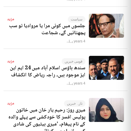
مزید
سیاست
جلسوں میں کوئی مرا یا مروادیا تو سب
پچھتائیں گے، شجاعت
4 years پہلے
مزید
قومی خبریں
سندھ ہاؤس اسلام آباد میں 24 ایم این
ایز موجود ہیں، راجہ ریاض کا انکشاف
4 years پہلے
مزید
تازہ خبریں
میری روز: رحیم یار خان میں خاتون
پولیس افسر کا خودکشی سے پہلے والدہ
کے نام پیغام، ’میری بیٹیوں کی شادی