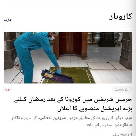
کاروبار
مزید
مزید
انٹرنیشنل
حرمین شریفین میں کورونا کے بعد رمضان کیلئے
بڑے آپریشنل منصوبے کا اعلان
عرب میڈیا کی رپورٹ کے مطابق حرمین شریفین انتظامیہ کے سربراہ ڈاکٹر
عبدالرحمٰن السدیس اس بات...
4 years پہلے