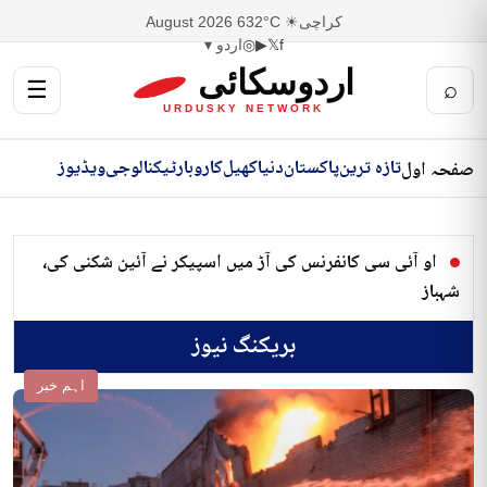
کراچی
☀ 32°C
6 August 2026
f
𝕏
▶
◎
اردو ▾
اردوسکائی
☰
⌕
URDUSKY NETWORK
تازہ ترین
پاکستان
دنیا
کھیل
کاروبار
ٹیکنالوجی
ویڈیوز
صفحہ اول
او آئی سی کانفرنس کی آڑ میں اسپیکر نے آئین شکنی کی،
شہباز
بریکنگ نیوز
اہم خبر