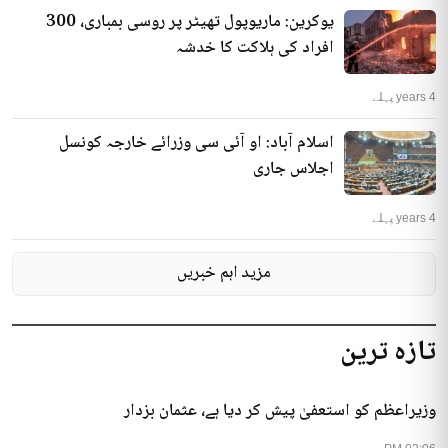
یوکرین: ماریوپول تھیٹر پر روسی بمباری، 300
افراد کی ہلاکت کا خدشہ
4 years پہلے
اسلام آباد: او آئی سی وزرائے خارجہ کونسل
اجلاس جاری
4 years پہلے
مزید اہم خبریں
تازہ ترین
وزیراعظم کو استعفیٰ پیش کر دیا ہے، عثمان بزدار