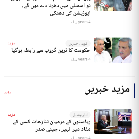
تو اسمبلی میں دھرنا دے دیں گے،
اپوزیشن کی دھمکی
4 years پہلے
مزید
قومی خبریں
حکومت کا ترین گروپ سے رابطہ ہوگیا
4 years پہلے
مزید خبریں
مزید
مزید
انٹرنیشنل
ریاستوں کے درمیان تنازعات کسی کے
مفاد میں نہیں، چینی صدر
4 years پہلے