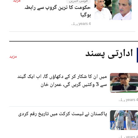
مزید
قومی خبریں
حکومت کا ترین گروپ سے رابطہ
ہوگیا
4 years پہلے
ادارتی پسند
مزید
میں ان کا شکار کر کے دکھاؤں گا، اب ایک گیند
سے 3 وکٹیں گریں گی، عمران خان
years پہلے
پاکستان نے ٹیسٹ کرکٹ میں تاریخ رقم کردی
years پہلے