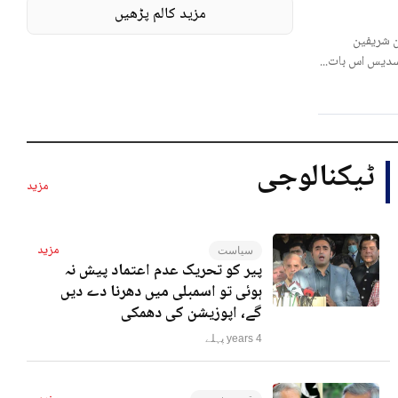
مزید کالم پڑھیں
 شریفین
لسدیس اس بات...
ٹیکنالوجی
مزید
مزید
سیاست
پیر کو تحریک عدم اعتماد پیش نہ
ہوئی تو اسمبلی میں دھرنا دے دیں
گے، اپوزیشن کی دھمکی
4 years پہلے