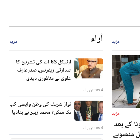
آراء
مزید
مزید
آرٹیکل 63 اے کی تشریح کا
صدارتی ریفرنس، صدرعارف
علوی نے منظوری دیدی
4 years پہلے
نواز شریف کی وطن واپسی کب
تک ممکن؟ محمد زبیر نے بتادیا
مزید
ا کے بعد
4 years پہلے
نل منصوبے