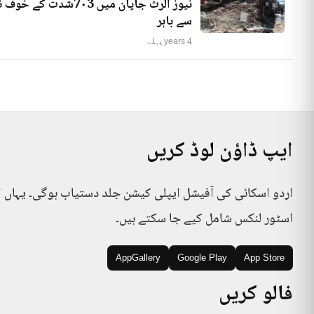
نیوز الرٹ جاپان میں
سے باہر
4 years پہلے
ایپ ڈاؤن لوڈ کریں
اردو اسکائی کی آفیشل ایپلی کیشن جلد دستیاب ہوگی۔ یہاں 
اسٹور لنکس شامل کیے جا سکتے ہیں۔
AppGallery
Google Play
App Store
فالو کریں