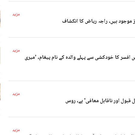
مزید
4 
مزید
 افسر کا خودکشی سے پہلے والدہ کے نام پیغام، ’میری
4 
مزید
ل قبول اور ناقابل معافی' ہے، روس
4 
مزید