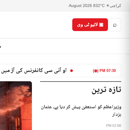
کراچی
☀ 32°C
8 August 2026
⌕
▣ لائیو ٹی وی
ص
او آئی سی کانفرنس کی آڑ میں 
07:30 PM (◉)
تازہ ترین
وزیراعظم کو استعفیٰ پیش کر دیا ہے، عثمان
بزدار
02:06 PM