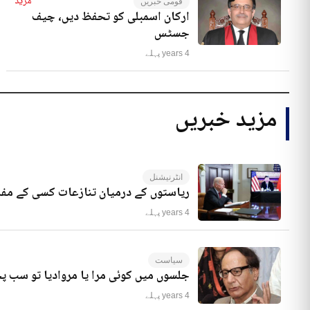
مزید
قومی خبریں
ارکان اسمبلی کو تحفظ دیں، چیف
جسٹس
4 years پہلے
مزید خبریں
انٹرنیشنل
ریاستوں کے درمیان تنازعات کسی کے مفا
4 years پہلے
سیاست
جلسوں میں کوئی مرا یا مروادیا تو سب 
4 years پہلے