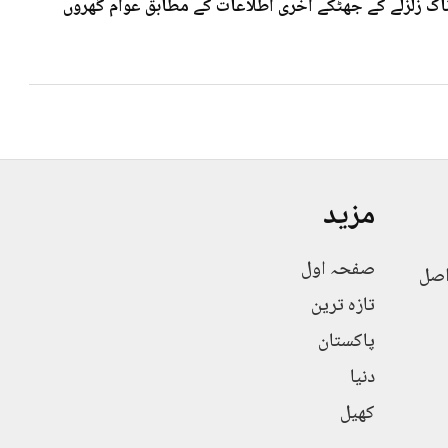
 7۰3شدت کے خوف ناک زلزلے کے جھٹکے آخری اطلاعات کے مطابق عوام گھروں
مزید
صفحہ اول
اصل
تازہ ترین
پاکستان
دنیا
کھیل