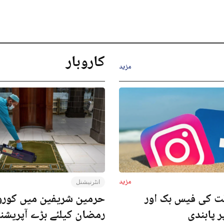
کاروبار
مزید
مزید
انٹرنیشنل
ت کی فیس بک اور
حرمین شریفین میں کورون
ر پابندی
رمضان کیلئے بڑے آپریش