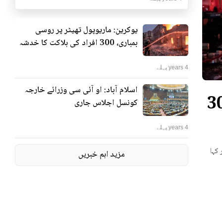
یوکرین: ماریوپول تھیٹر پر روسی
بمباری، 300 افراد کی ہلاکت کا خدشہ
4 years پہلے
اسلام آباد: او آئی سی وزرائے خارجہ
ٹر پر روسی بمباری، 300
کونسل اجلاس جاری
4 years پہلے
 کہا
مزید اہم خبریں