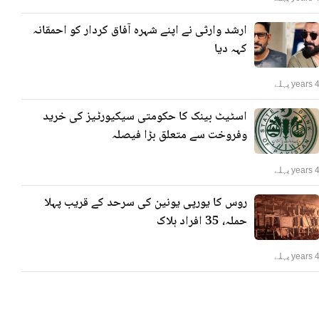
ارشد وارثی نے اپنے شہرہ آفاق کردار کو احمقانہ
کہہ دیا
years پہلے
اسٹیٹ بینک کا حکومتی سیکیورٹیز کی خرید
وفروخت سے متعلق بڑا فیصلہ
years پہلے
روس کا یورپی یونین کی سرحد کے قریب پہلا
حملہ، 35 افراد ہلاک
years پہلے