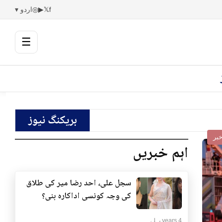
f
𝕏
▶
◎
اردو ▾
☰
بریکنگ نیوز
بر
اہم خبریں
سجل علی، احد رضا میر کی طلاق
کی وجہ کونسی اداکارہ بنی؟
4 years پہلے