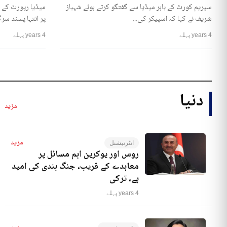
سپریم کورٹ کے باہر میڈیا سے گفتگو کرتے ہوئے شہباز
میڈیا رپورٹ کے 
شریف نے کہا کہ اسپیکر کی...
پر انتہا پسند سرگ
4 years پہلے
4 years پہلے
دنیا
مزید
مزید
انٹرنیشنل
روس اور یوکرین اہم مسائل پر
معاہدے کے قریب، جنگ بندی کی امید
ہے، ترکی
4 years پہلے