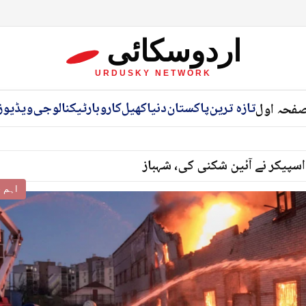
اردوسکائی
URDUSKY NETWORK
تازہ ترین
پاکستان
دنیا
کھیل
کاروبار
ٹیکنالوجی
ویڈیوز
فحہ اول
اسپیکر نے آئین شکنی کی، شہباز
اہم خ