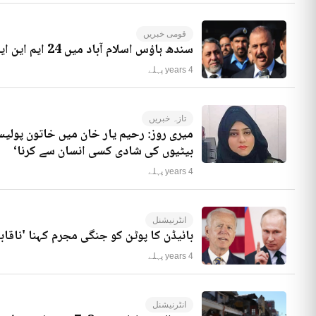
قومی خبریں
سندھ ہاؤس اسلام آباد میں 24 ایم این ایز موجود ہیں، راجہ ریاض کا انکشاف
4 years پہلے
تازہ خبریں
میری روز: رحیم یار خان میں خاتون پولیس
بیٹیوں کی شادی کسی انسان سے کرنا‘
4 years پہلے
انٹرنیشنل
بائیڈن کا پوٹن کو جنگی مجرم کہنا 'ناقاب
4 years پہلے
انٹرنیشنل