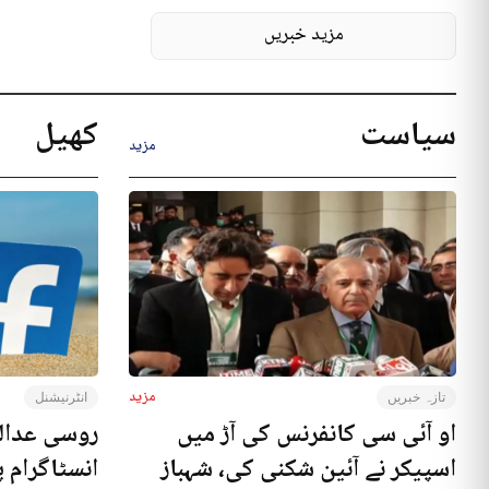
مزید خبریں
سیاست
کھیل
مزید
مزید
تازہ خبریں
انٹرنیشنل
او آئی سی کانفرنس کی آڑ میں
روسی عدال
اسپیکر نے آئین شکنی کی، شہباز
انسٹاگرام پ