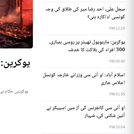
سجل علی، احد رضا میر کی طلاق کی وجہ
کونسی اداکارہ بنی؟
12:25 PM
یوکرین: ماریوپول تھیٹر پر روسی بمباری،
300 افراد کی ہلاکت کا خدشہ
05:40 PM
اسلام آباد: او آئی سی وزرائے خارجہ کونسل
اجلاس جاری
یوکرینی حکام نے م
01:55 PM
او آئی سی کانفرنس کی آڑ میں اسپیکر نے
آئین شکنی کی، شہباز
10:04 PM