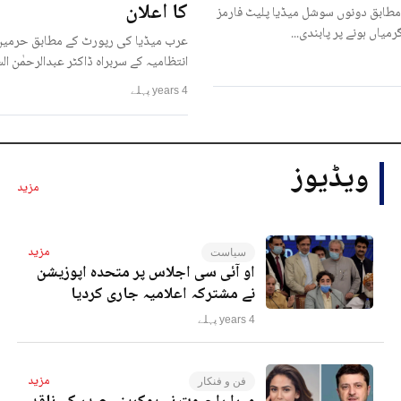
کا اعلان
مطابق دونوں سوشل میڈیا پلیٹ فارمز
رمیاں ہونے پر پابندی...
عرب میڈیا کی رپورٹ کے مطابق حرمین
انتظامیہ کے سربراہ ڈاکٹر عبدالرحمٰن ا
4 years پہلے
ویڈیوز
مزید
مزید
سیاست
او آئی سی اجلاس پر متحدہ اپوزیشن
نے مشترکہ اعلامیہ جاری کردیا
4 years پہلے
مزید
فن و فنکار