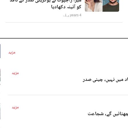
میرا راجپوت نے یوکرینی صدر کے ناقد
کو آئینہ دکھادیا
4 years پہلے
مزید
مزید
د میں نہیں، چینی صدر
4 
مزید
پچھتائیں گے، شجاعت
4 