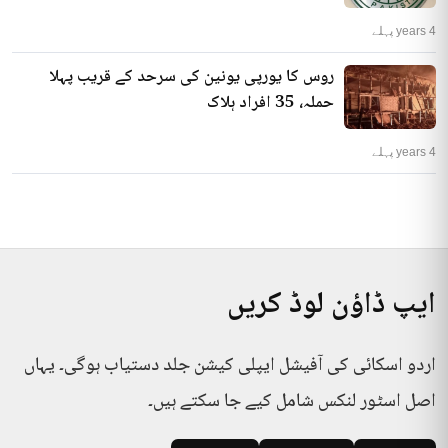
4 years پہلے
روس کا یورپی یونین کی سرحد کے قریب پہلا
حملہ، 35 افراد ہلاک
4 years پہلے
ایپ ڈاؤن لوڈ کریں
اردو اسکائی کی آفیشل ایپلی کیشن جلد دستیاب ہوگی۔ یہاں
اصل اسٹور لنکس شامل کیے جا سکتے ہیں۔