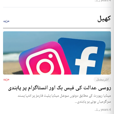
4 years پہلے
کھیل
مزید
مزید
انٹرنیشنل
روسی عدالت کی فیس بک اور انسٹاگرام پر پابندی
میڈیا رپورٹ کے مطابق دونوں سوشل میڈیا پلیٹ فارمز پر انتہا پسند
سرگرمیاں ہونے پر پابندی...
4 years پہلے