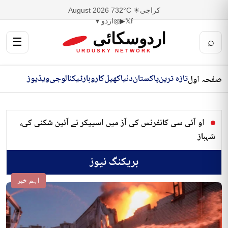
کراچی
☀ 32°C
7 August 2026
f
𝕏
▶
◎
اردو ▾
اردوسکائی
☰
⌕
URDUSKY NETWORK
تازہ ترین
پاکستان
دنیا
کھیل
کاروبار
ٹیکنالوجی
ویڈیوز
صفحہ اول
او آئی سی کانفرنس کی آڑ میں اسپیکر نے آئین شکنی کی،
شہباز
بریکنگ نیوز
اہم خبر