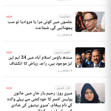
مزید
سیاست
جلسوں میں کوئی مرا یا مروادیا تو سب
پچھتائیں گے، شجاعت
4 years پہلے
مزید
قومی خبریں
سندھ ہاؤس اسلام آباد میں 24 ایم این
ایز موجود ہیں، راجہ ریاض کا انکشاف
4 years پہلے
مزید
تازہ خبریں
میری روز: رحیم یار خان میں خاتون
پولیس افسر کا خودکشی سے پہلے والدہ
کے نام پیغام، ’میری بیٹیوں کی شادی