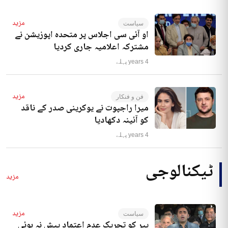
مزید
سیاست
او آئی سی اجلاس پر متحدہ اپوزیشن نے
مشترکہ اعلامیہ جاری کردیا
4 years پہلے
مزید
فن و فنکار
میرا راجپوت نے یوکرینی صدر کے ناقد
کو آئینہ دکھادیا
4 years پہلے
ٹیکنالوجی
مزید
مزید
سیاست
پیر کو تحریک عدم اعتماد پیش نہ ہوئی