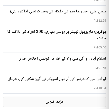
02:06 PM
سجل علی، احد رضا میر کی طلاق کی وجہ کونسی اداکارہ بنی؟
12:25 PM
یوکرین: ماریوپول تھیٹر پر روسی بمباری، 300 افراد کی ہلاکت کا
خدشہ
05:40 PM
اسلام آباد: او آئی سی وزرائے خارجہ کونسل اجلاس جاری
01:55 PM
او آئی سی کانفرنس کی آڑ میں اسپیکر نے آئین شکنی کی، شہباز
10:04 PM
مزید خبریں