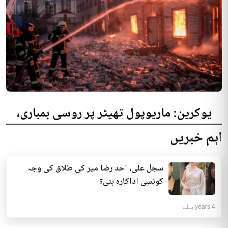
یوکرین: ماریوپول تھیٹر پر روسی بمباری،
300 افراد کی ہلاکت کا خدشہ
اہم خبریں
یوکرینی حکام نے مقامی تھیٹر پر روسی بمباری میں میں بڑی تعداد میں ہلاکتوں
کا خدشہ ظاہر کیا اور کہا کہ کم...
سجل علی، احد رضا میر کی طلاق کی وجہ
انٹرنیشنل | 4 years پہلے
کونسی اداکارہ بنی؟
4 years پہلے