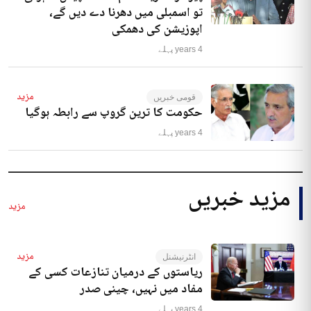
تو اسمبلی میں دھرنا دے دیں گے،
اپوزیشن کی دھمکی
4 years پہلے
مزید
قومی خبریں
حکومت کا ترین گروپ سے رابطہ ہوگیا
4 years پہلے
مزید خبریں
مزید
مزید
انٹرنیشنل
ریاستوں کے درمیان تنازعات کسی کے
مفاد میں نہیں، چینی صدر
4 years پہلے