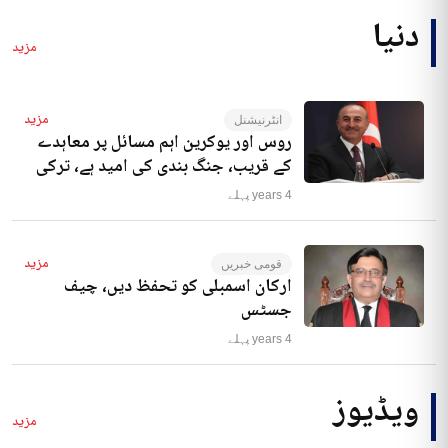
دنیا
مزید
مزید
انٹرنیشنل
روس اور یوکرین اہم مسائل پر معاہدے
کے قریب، جنگ بندی کی امید ہے، ترکی
4 years پہلے
مزید
قومی خبریں
ارکان اسمبلی کو تحفظ دیں، چیف
جسٹس
4 years پہلے
ویڈیوز
مزید