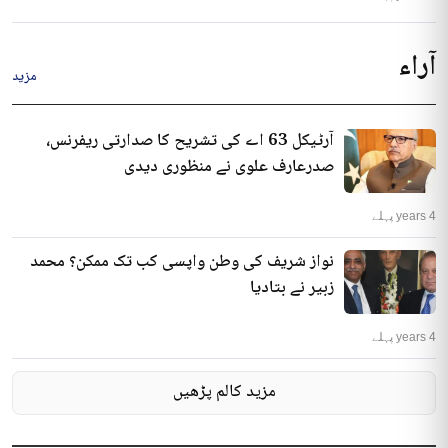
آراء
مزید
آرٹیکل 63 اے کی تشریح کا صدارتی ریفرنس،
صدرعارف علوی نے منظوری دیدی
4 years پہلے
نواز شریف کی وطن واپسی کب تک ممکن؟ محمد
زبیر نے بتادیا
4 years پہلے
مزید کالم پڑھیں