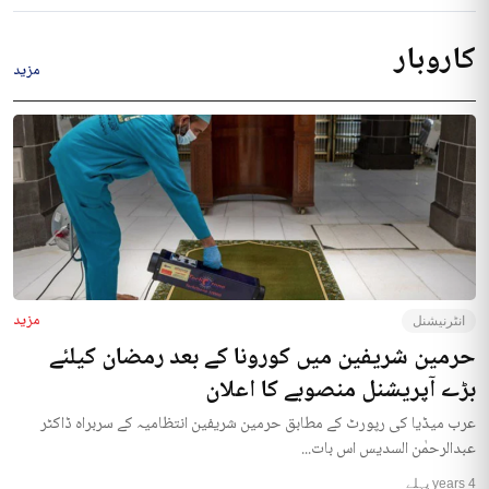
کاروبار
مزید
مزید
انٹرنیشنل
حرمین شریفین میں کورونا کے بعد رمضان کیلئے
بڑے آپریشنل منصوبے کا اعلان
عرب میڈیا کی رپورٹ کے مطابق حرمین شریفین انتظامیہ کے سربراہ ڈاکٹر
عبدالرحمٰن السدیس اس بات...
4 years پہلے