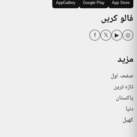
AppGallery
Google Play
App Store
فالو کریں
f
𝕏
▶
◎
مزید
صفحہ اول
تازہ ترین
پاکستان
دنیا
کھیل