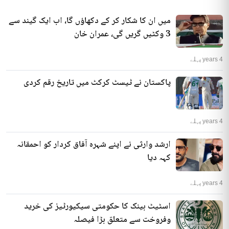
میں ان کا شکار کر کے دکھاؤں گا، اب ایک گیند سے
3 وکٹیں گریں گی، عمران خان
4 years پہلے
پاکستان نے ٹیسٹ کرکٹ میں تاریخ رقم کردی
4 years پہلے
ارشد وارثی نے اپنے شہرہ آفاق کردار کو احمقانہ
کہہ دیا
4 years پہلے
اسٹیٹ بینک کا حکومتی سیکیورٹیز کی خرید
وفروخت سے متعلق بڑا فیصلہ