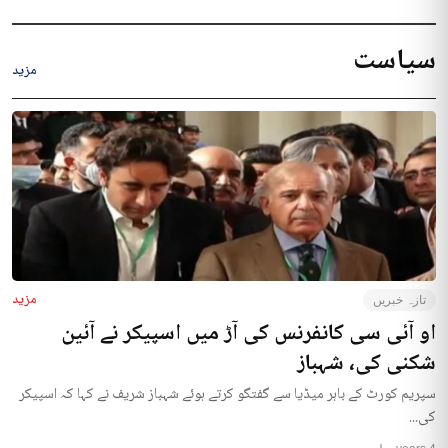
سیاست
مزید
مزید
تازہ خبریں
او آئی سی کانفرنس کی آڑ میں اسپیکر نے آئین
شکنی کی، شہباز
سپریم کورٹ کے باہر میڈیا سے گفتگو کرتے ہوئے شہباز شریف نے کہا کہ اسپیکر
کی...