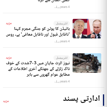
کسی انسان سے کرنا‘
4 years پہلے
مزید
انٹرنیشنل
بائیڈن کا پوٹن کو جنگی مجرم کہنا
'ناقابل قبول اور ناقابل معافی' ہے، روس
4 years پہلے
مزید
انٹرنیشنل
نیوز الرٹ جاپان میں 7۰3شدت کے خوف
ناک زلزلے کے جھٹکے آخری اطلاعات کے
مطابق عوام گھروں سے باہر
4 years پہلے
ادارتی پسند
مزید