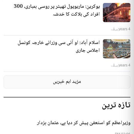
یوکرین: ماریوپول تھیٹر پر روسی بمباری، 300
افراد کی ہلاکت کا خدشہ
4 years پہلے
اسلام آباد: او آئی سی وزرائے خارجہ کونسل
اجلاس جاری
4 years پہلے
مزید اہم خبریں
تازہ ترین
وزیراعظم کو استعفیٰ پیش کر دیا ہے، عثمان بزدار