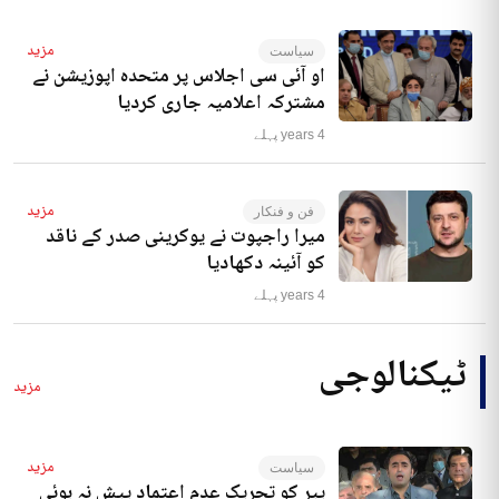
مزید
سیاست
او آئی سی اجلاس پر متحدہ اپوزیشن نے
مشترکہ اعلامیہ جاری کردیا
4 years پہلے
مزید
فن و فنکار
میرا راجپوت نے یوکرینی صدر کے ناقد
کو آئینہ دکھادیا
4 years پہلے
ٹیکنالوجی
مزید
مزید
سیاست
پیر کو تحریک عدم اعتماد پیش نہ ہوئی