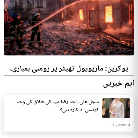
یوکرین: ماریوپول تھیٹر پر روسی بمباری،
300 افراد کی ہلاکت کا خدشہ
اہم خبریں
یوکرینی حکام نے مقامی تھیٹر پر روسی بمباری میں میں بڑی تعداد میں ہلاکتوں
کا خدشہ ظاہر کیا اور کہا کہ کم...
سجل علی، احد رضا میر کی طلاق کی وجہ
انٹرنیشنل | 4 years پہلے
کونسی اداکارہ بنی؟
4 years پہلے