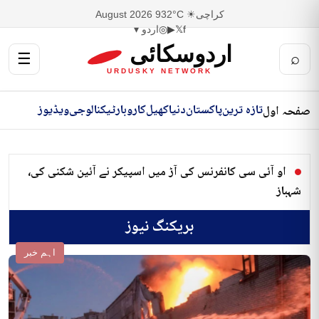
کراچی
☀ 32°C
9 August 2026
f
𝕏
▶
◎
اردو ▾
اردوسکائی
☰
⌕
URDUSKY NETWORK
تازہ ترین
پاکستان
دنیا
کھیل
کاروبار
ٹیکنالوجی
ویڈیوز
صفحہ اول
او آئی سی کانفرنس کی آڑ میں اسپیکر نے آئین شکنی کی،
شہباز
بریکنگ نیوز
اہم خبر