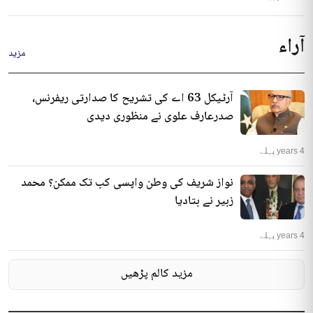
آراء
مزید
آرٹیکل 63 اے کی تشریح کا صدارتی ریفرنس،
صدرعارف علوی نے منظوری دیدی
4 years پہلے
نواز شریف کی وطن واپسی کب تک ممکن؟ محمد
زبیر نے بتادیا
4 years پہلے
مزید کالم پڑھیں