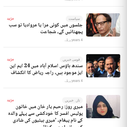
مزید
سیاست
جلسوں میں کوئی مرا یا مروادیا تو سب
پچھتائیں گے، شجاعت
4 years پہلے
مزید
قومی خبریں
سندھ ہاؤس اسلام آباد میں 24 ایم این
ایز موجود ہیں، راجہ ریاض کا انکشاف
4 years پہلے
مزید
تازہ خبریں
میری روز: رحیم یار خان میں خاتون
پولیس افسر کا خودکشی سے پہلے والدہ
کے نام پیغام، ’میری بیٹیوں کی شادی