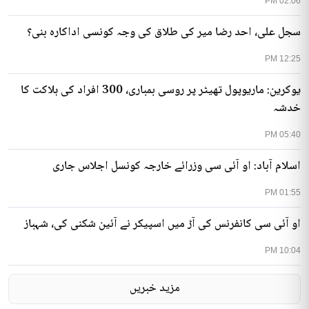
02:06 PM
سجل علی، احد رضا میر کی طلاق کی وجہ کونسی اداکارہ بنی؟
12:25 PM
یوکرین: ماریوپول تھیٹر پر روسی بمباری، 300 افراد کی ہلاکت کا
خدشہ
05:40 PM
اسلام آباد: او آئی سی وزرائے خارجہ کونسل اجلاس جاری
01:55 PM
او آئی سی کانفرنس کی آڑ میں اسپیکر نے آئین شکنی کی، شہباز
10:04 PM
مزید خبریں