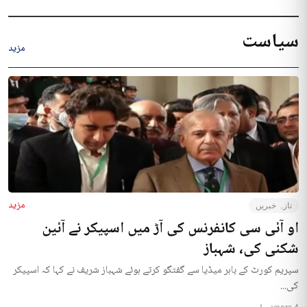
سیاست
مزید
مزید
تازہ خبریں
او آئی سی کانفرنس کی آڑ میں اسپیکر نے آئین
شکنی کی، شہباز
سپریم کورٹ کے باہر میڈیا سے گفتگو کرتے ہوئے شہباز شریف نے کہا کہ اسپیکر
کی...