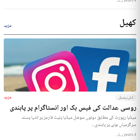
4 years پہلے
کھیل
مزید
مزید
انٹرنیشنل
روسی عدالت کی فیس بک اور انسٹاگرام پر پابندی
میڈیا رپورٹ کے مطابق دونوں سوشل میڈیا پلیٹ فارمز پر انتہا پسند
سرگرمیاں ہونے پر پابندی...
4 years پہلے