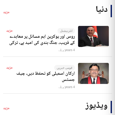
دنیا
مزید
مزید
انٹرنیشنل
روس اور یوکرین اہم مسائل پر معاہدے
کے قریب، جنگ بندی کی امید ہے، ترکی
4 years پہلے
مزید
قومی خبریں
ارکان اسمبلی کو تحفظ دیں، چیف
جسٹس
4 years پہلے
ویڈیوز
مزید