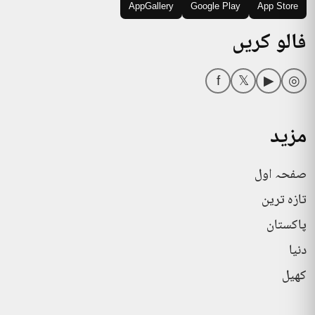
AppGallery
Google Play
App Store
فالو کریں
f
𝕏
▶
◎
مزید
صفحہ اول
تازہ ترین
پاکستان
دنیا
کھیل