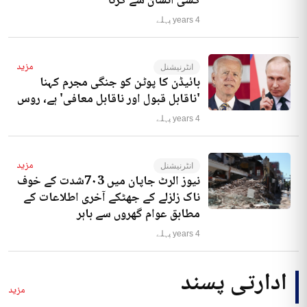
کسی انسان سے کرنا‘
4 years پہلے
مزید
انٹرنیشنل
بائیڈن کا پوٹن کو جنگی مجرم کہنا
'ناقابل قبول اور ناقابل معافی' ہے، روس
4 years پہلے
مزید
انٹرنیشنل
نیوز الرٹ جاپان میں 7۰3شدت کے خوف
ناک زلزلے کے جھٹکے آخری اطلاعات کے
مطابق عوام گھروں سے باہر
4 years پہلے
ادارتی پسند
مزید