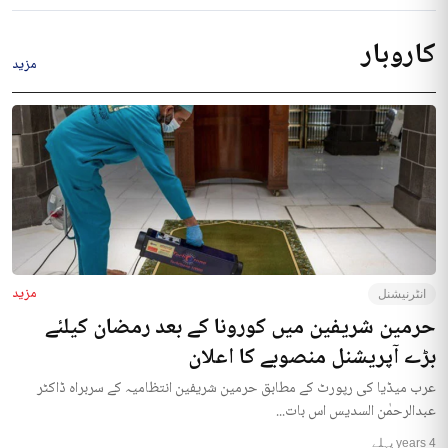
کاروبار
مزید
مزید
انٹرنیشنل
حرمین شریفین میں کورونا کے بعد رمضان کیلئے
بڑے آپریشنل منصوبے کا اعلان
عرب میڈیا کی رپورٹ کے مطابق حرمین شریفین انتظامیہ کے سربراہ ڈاکٹر
عبدالرحمٰن السدیس اس بات...
4 years پہلے