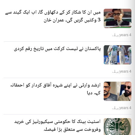
میں ان کا شکار کر کے دکھاؤں گا، اب ایک گیند سے
3 وکٹیں گریں گی، عمران خان
4 years پہلے
پاکستان نے ٹیسٹ کرکٹ میں تاریخ رقم کردی
4 years پہلے
ارشد وارثی نے اپنے شہرہ آفاق کردار کو احمقانہ
کہہ دیا
4 years پہلے
اسٹیٹ بینک کا حکومتی سیکیورٹیز کی خرید
وفروخت سے متعلق بڑا فیصلہ