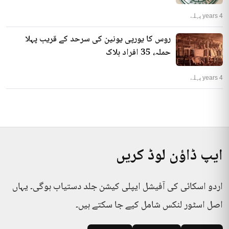
4 years پہلے
روس کا یورپی یونین کی سرحد کے قریب پہلا
حملہ، 35 افراد ہلاک
4 years پہلے
ایپ ڈاؤن لوڈ کریں
اردو اسکائی کی آفیشل ایپلی کیشن جلد دستیاب ہوگی۔ یہاں
اصل اسٹور لنکس شامل کیے جا سکتے ہیں۔