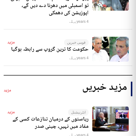
تو اسمبلی میں دھرنا دے دیں گے،
اپوزیشن کی دھمکی
4 years پہلے
مزید
قومی خبریں
حکومت کا ترین گروپ سے رابطہ ہوگیا
4 years پہلے
مزید خبریں
مزید
مزید
انٹرنیشنل
ریاستوں کے درمیان تنازعات کسی کے
مفاد میں نہیں، چینی صدر
4 years پہلے