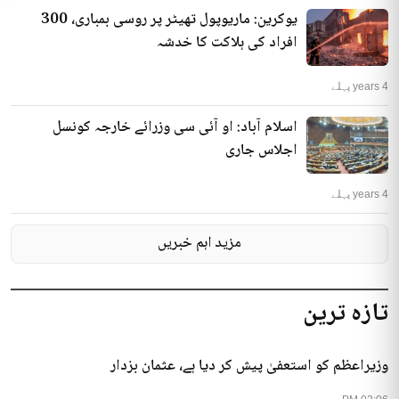
یوکرین: ماریوپول تھیٹر پر روسی بمباری، 300
افراد کی ہلاکت کا خدشہ
4 years پہلے
اسلام آباد: او آئی سی وزرائے خارجہ کونسل
اجلاس جاری
4 years پہلے
مزید اہم خبریں
تازہ ترین
وزیراعظم کو استعفیٰ پیش کر دیا ہے، عثمان بزدار