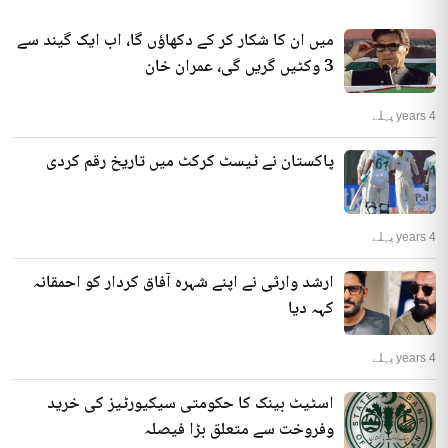
میں ان کا شکار کر کے دکھاؤں گا، اب ایک گیند سے
3 وکٹیں گریں گی، عمران خان
4 years پہلے
پاکستان نے ٹیسٹ کرکٹ میں تاریخ رقم کردی
4 years پہلے
ارشد وارثی نے اپنے شہرہ آفاق کردار کو احمقانہ
کہہ دیا
4 years پہلے
اسٹیٹ بینک کا حکومتی سیکیورٹیز کی خرید
وفروخت سے متعلق بڑا فیصلہ