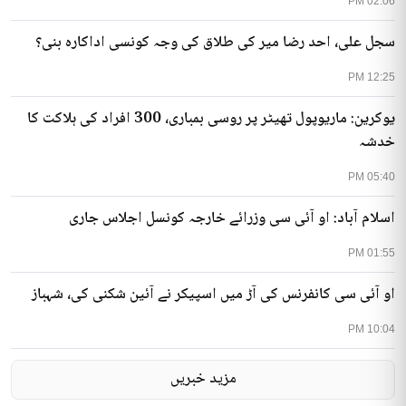
02:06 PM
سجل علی، احد رضا میر کی طلاق کی وجہ کونسی اداکارہ بنی؟
12:25 PM
یوکرین: ماریوپول تھیٹر پر روسی بمباری، 300 افراد کی ہلاکت کا
خدشہ
05:40 PM
اسلام آباد: او آئی سی وزرائے خارجہ کونسل اجلاس جاری
01:55 PM
او آئی سی کانفرنس کی آڑ میں اسپیکر نے آئین شکنی کی، شہباز
10:04 PM
مزید خبریں