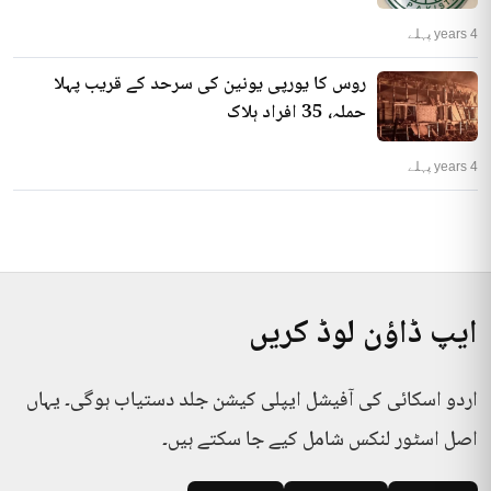
4 years پہلے
روس کا یورپی یونین کی سرحد کے قریب پہلا
حملہ، 35 افراد ہلاک
4 years پہلے
ایپ ڈاؤن لوڈ کریں
اردو اسکائی کی آفیشل ایپلی کیشن جلد دستیاب ہوگی۔ یہاں
اصل اسٹور لنکس شامل کیے جا سکتے ہیں۔