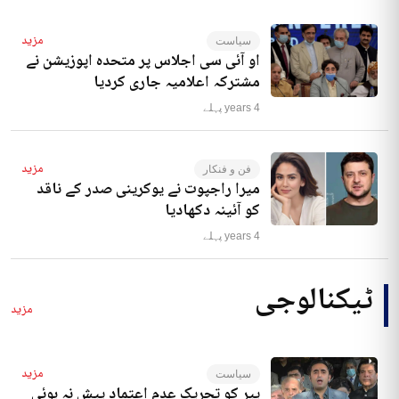
مزید
سیاست
او آئی سی اجلاس پر متحدہ اپوزیشن نے
مشترکہ اعلامیہ جاری کردیا
4 years پہلے
مزید
فن و فنکار
میرا راجپوت نے یوکرینی صدر کے ناقد
کو آئینہ دکھادیا
4 years پہلے
ٹیکنالوجی
مزید
مزید
سیاست
پیر کو تحریک عدم اعتماد پیش نہ ہوئی