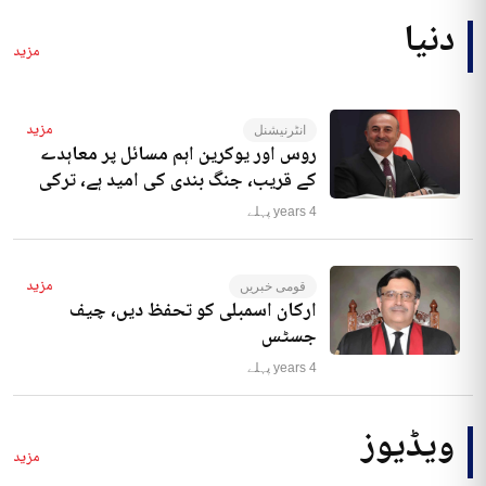
دنیا
مزید
مزید
انٹرنیشنل
روس اور یوکرین اہم مسائل پر معاہدے
کے قریب، جنگ بندی کی امید ہے، ترکی
4 years پہلے
مزید
قومی خبریں
ارکان اسمبلی کو تحفظ دیں، چیف
جسٹس
4 years پہلے
ویڈیوز
مزید