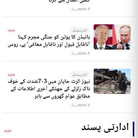
کسی انسان سے کرنا‘
4 years پہلے
مزید
انٹرنیشنل
بائیڈن کا پوٹن کو جنگی مجرم کہنا
'ناقابل قبول اور ناقابل معافی' ہے، روس
4 years پہلے
مزید
انٹرنیشنل
نیوز الرٹ جاپان میں 7۰3شدت کے خوف
ناک زلزلے کے جھٹکے آخری اطلاعات کے
مطابق عوام گھروں سے باہر
4 years پہلے
ادارتی پسند
مزید