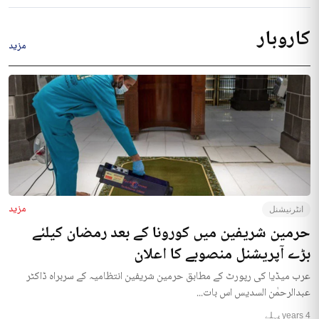
کاروبار
مزید
مزید
انٹرنیشنل
حرمین شریفین میں کورونا کے بعد رمضان کیلئے
بڑے آپریشنل منصوبے کا اعلان
عرب میڈیا کی رپورٹ کے مطابق حرمین شریفین انتظامیہ کے سربراہ ڈاکٹر
عبدالرحمٰن السدیس اس بات...
4 years پہلے