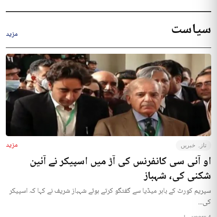
سیاست
مزید
مزید
تازہ خبریں
او آئی سی کانفرنس کی آڑ میں اسپیکر نے آئین
شکنی کی، شہباز
سپریم کورٹ کے باہر میڈیا سے گفتگو کرتے ہوئے شہباز شریف نے کہا کہ اسپیکر
کی...