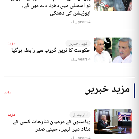
تو اسمبلی میں دھرنا دے دیں گے،
اپوزیشن کی دھمکی
4 years پہلے
مزید
قومی خبریں
حکومت کا ترین گروپ سے رابطہ ہوگیا
4 years پہلے
مزید خبریں
مزید
مزید
انٹرنیشنل
ریاستوں کے درمیان تنازعات کسی کے
مفاد میں نہیں، چینی صدر
4 years پہلے