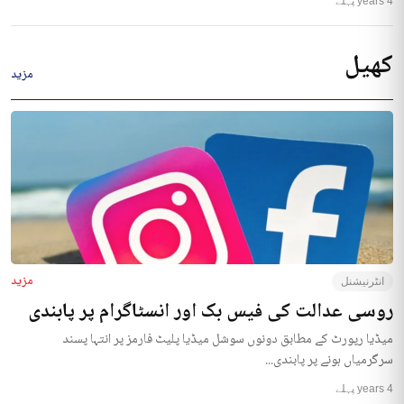
4 years پہلے
کھیل
مزید
مزید
انٹرنیشنل
روسی عدالت کی فیس بک اور انسٹاگرام پر پابندی
میڈیا رپورٹ کے مطابق دونوں سوشل میڈیا پلیٹ فارمز پر انتہا پسند
سرگرمیاں ہونے پر پابندی...
4 years پہلے