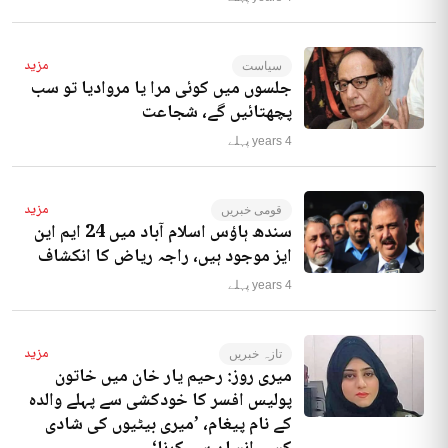
مزید
سیاست
جلسوں میں کوئی مرا یا مروادیا تو سب
پچھتائیں گے، شجاعت
4 years پہلے
مزید
قومی خبریں
سندھ ہاؤس اسلام آباد میں 24 ایم این
ایز موجود ہیں، راجہ ریاض کا انکشاف
4 years پہلے
مزید
تازہ خبریں
میری روز: رحیم یار خان میں خاتون
پولیس افسر کا خودکشی سے پہلے والدہ
کے نام پیغام، ’میری بیٹیوں کی شادی