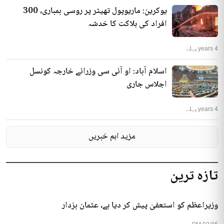
یوکرین: ماریوپول تھیٹر پر روسی بمباری، 300
افراد کی ہلاکت کا خدشہ
4 years پہلے
اسلام آباد: او آئی سی وزرائے خارجہ کونسل
اجلاس جاری
4 years پہلے
مزید اہم خبریں
تازہ ترین
وزیراعظم کو استعفیٰ پیش کر دیا ہے، عثمان بزدار