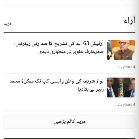
آراء
مزید
آرٹیکل 63 اے کی تشریح کا صدارتی ریفرنس،
صدرعارف علوی نے منظوری دیدی
4 years پہلے
نواز شریف کی وطن واپسی کب تک ممکن؟ محمد
زبیر نے بتادیا
4 years پہلے
مزید کالم پڑھیں