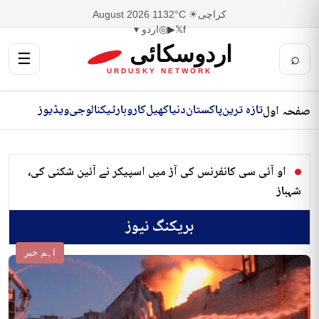
کراچی
☀ 32°C
11 August 2026
f
𝕏
▶
◎
اردو ▾
اردوسکائی
☰
⌕
URDUSKY NETWORK
تازہ ترین
پاکستان
دنیا
کھیل
کاروبار
ٹیکنالوجی
ویڈیوز
صفحہ اول
او آئی سی کانفرنس کی آڑ میں اسپیکر نے آئین شکنی کی،
شہباز
بریکنگ نیوز
اہم خبر