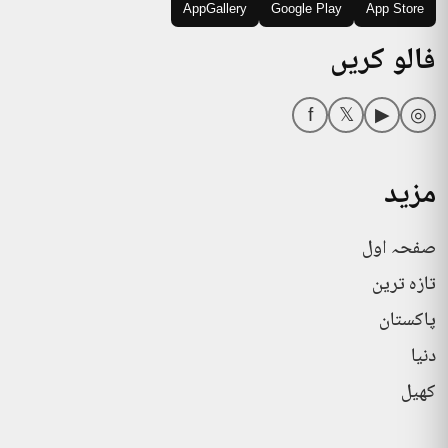
AppGallery
Google Play
App Store
فالو کریں
f
𝕏
▶
◎
مزید
صفحہ اول
تازہ ترین
پاکستان
دنیا
کھیل