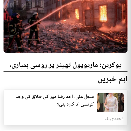
یوکرین: ماریوپول تھیٹر پر روسی بمباری،
300 افراد کی ہلاکت کا خدشہ
اہم خبریں
یوکرینی حکام نے مقامی تھیٹر پر روسی بمباری میں میں بڑی تعداد میں ہلاکتوں
کا خدشہ ظاہر کیا اور کہا کہ کم...
سجل علی، احد رضا میر کی طلاق کی وجہ
انٹرنیشنل | 4 years پہلے
کونسی اداکارہ بنی؟
4 years پہلے