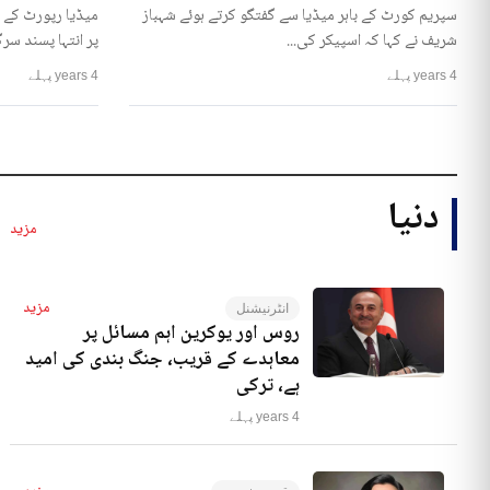
سپریم کورٹ کے باہر میڈیا سے گفتگو کرتے ہوئے شہباز
میڈیا رپورٹ کے 
شریف نے کہا کہ اسپیکر کی...
پر انتہا پسند سرگ
4 years پہلے
4 years پہلے
دنیا
مزید
مزید
انٹرنیشنل
روس اور یوکرین اہم مسائل پر
معاہدے کے قریب، جنگ بندی کی امید
ہے، ترکی
4 years پہلے