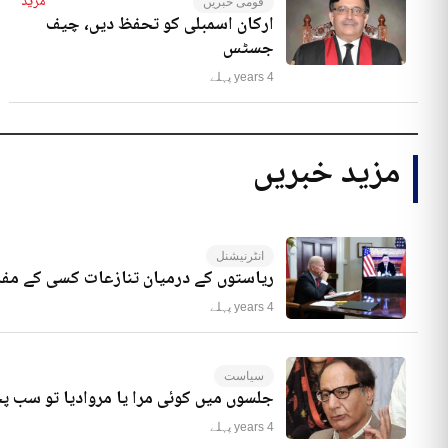
مزید
قومی خبریں
ارکان اسمبلی کو تحفظ دیں، چیف
جسٹس
4 years پہلے
مزید خبریں
انٹرنیشنل
ریاستوں کے درمیان تنازعات کسی کے مفا
4 years پہلے
سیاست
جلسوں میں کوئی مرا یا مروادیا تو سب 
4 years پہلے