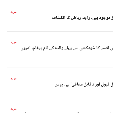
مزید
4 
مزید
 افسر کا خودکشی سے پہلے والدہ کے نام پیغام، ’میری
4 
مزید
ل قبول اور ناقابل معافی' ہے، روس
4 
مزید