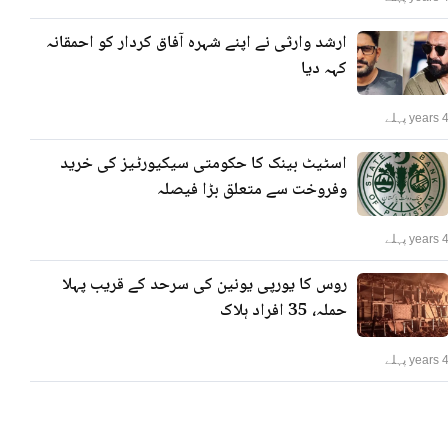
ارشد وارثی نے اپنے شہرہ آفاق کردار کو احمقانہ
کہہ دیا
years پہلے
اسٹیٹ بینک کا حکومتی سیکیورٹیز کی خرید
وفروخت سے متعلق بڑا فیصلہ
years پہلے
روس کا یورپی یونین کی سرحد کے قریب پہلا
حملہ، 35 افراد ہلاک
years پہلے