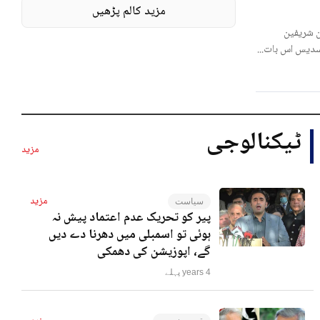
مزید کالم پڑھیں
 شریفین
لسدیس اس بات...
ٹیکنالوجی
مزید
مزید
سیاست
پیر کو تحریک عدم اعتماد پیش نہ
ہوئی تو اسمبلی میں دھرنا دے دیں
گے، اپوزیشن کی دھمکی
4 years پہلے