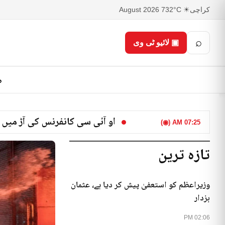
کراچی
☀ 32°C
7 August 2026
⌕
▣ لائیو ٹی وی
ص
او آئی سی کانفرنس کی آڑ میں 
07:25 AM (◉)
تازہ ترین
وزیراعظم کو استعفیٰ پیش کر دیا ہے، عثمان
بزدار
02:06 PM