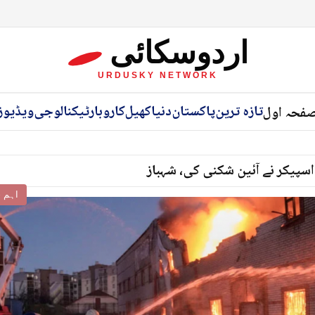
اردوسکائی
URDUSKY NETWORK
تازہ ترین
پاکستان
دنیا
کھیل
کاروبار
ٹیکنالوجی
ویڈیوز
فحہ اول
اسپیکر نے آئین شکنی کی، شہباز
اہم خ