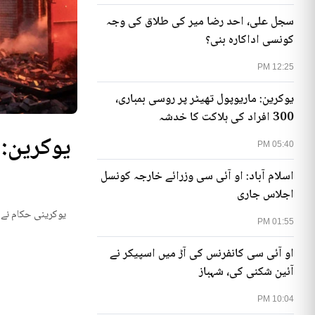
سجل علی، احد رضا میر کی طلاق کی وجہ
کونسی اداکارہ بنی؟
12:25 PM
یوکرین: ماریوپول تھیٹر پر روسی بمباری،
300 افراد کی ہلاکت کا خدشہ
05:40 PM
اسلام آباد: او آئی سی وزرائے خارجہ کونسل
اجلاس جاری
یوکرینی حکام نے م
01:55 PM
او آئی سی کانفرنس کی آڑ میں اسپیکر نے
آئین شکنی کی، شہباز
10:04 PM