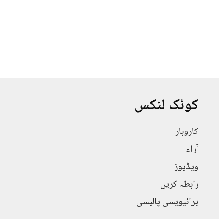
کوئک لنکس
کاروبار
آراء
ویڈیوز
رابطہ کریں
پرائیویسی پالیسی