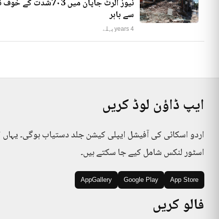
نیوز الرٹ جاپان میں
سے باہر
4 years پہلے
ایپ ڈاؤن لوڈ کریں
اردو اسکائی کی آفیشل ایپلی کیشن جلد دستیاب ہوگی۔ یہاں 
اسٹور لنکس شامل کیے جا سکتے ہیں۔
AppGallery
Google Play
App Store
فالو کریں