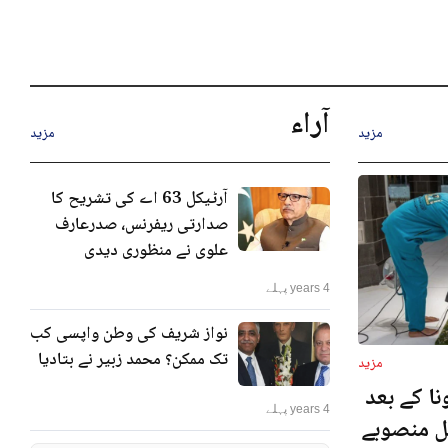
آراء
مزید
مزید
آرٹیکل 63 اے کی تشریح کا
صدارتی ریفرنس، صدرعارف
علوی نے منظوری دیدی
4 years پہلے
نواز شریف کی وطن واپسی کب
تک ممکن؟ محمد زبیر نے بتادیا
مزید
ا کے بعد
4 years پہلے
نل منصوبے