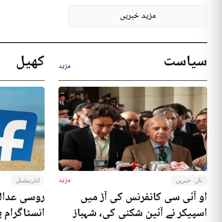
مزید خبریں
سیاست
کھیل
مزید
مزید
تازہ خبریں
انٹرنیشنل
او آئی سی کانفرنس کی آڑ میں
روسی عدال
اسپیکر نے آئین شکنی کی، شہباز
انسٹاگرام پ