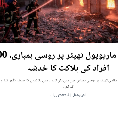
یوکرین: ماریوپول تھی
افراد کی ہلاکت کا خدشہ
قامی تھیٹر پر روسی بمباری میں میں بڑی تعداد میں ہلاکتوں کا خدشہ ظاہر کیا اور
کہ کم...
انٹرنیشنل | 4 years پہلے