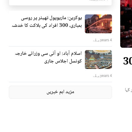
یوکرین: ماریوپول تھیٹر پر روسی
بمباری، 300 افراد کی ہلاکت کا خدشہ
4 years پہلے
اسلام آباد: او آئی سی وزرائے خارجہ
ٹر پر روسی بمباری، 300
کونسل اجلاس جاری
4 years پہلے
 کہا
مزید اہم خبریں