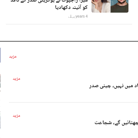
میرا راجپوت نے یوکرینی صدر کے ناقد
کو آئینہ دکھادیا
4 years پہلے
مزید
مزید
د میں نہیں، چینی صدر
4 
مزید
پچھتائیں گے، شجاعت
4 