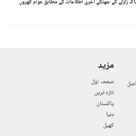
 7۰3شدت کے خوف ناک زلزلے کے جھٹکے آخری اطلاعات کے مطابق عوام گھروں
مزید
صفحہ اول
اصل
تازہ ترین
پاکستان
دنیا
کھیل