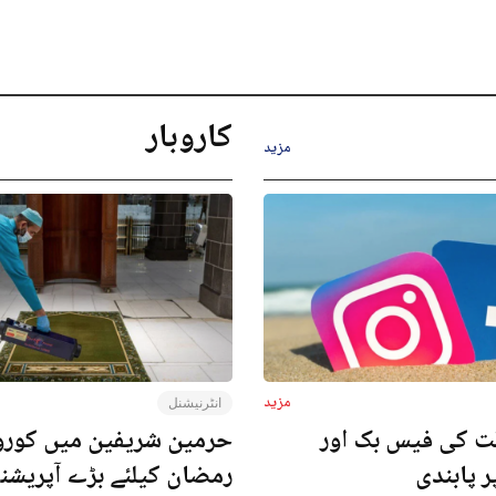
کاروبار
مزید
مزید
انٹرنیشنل
ت کی فیس بک اور
حرمین شریفین میں کورون
ر پابندی
رمضان کیلئے بڑے آپریش