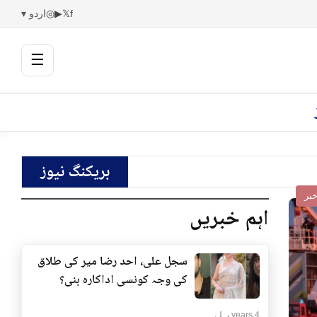
f
𝕏
▶
◎
اردو ▾
☰
بریکنگ نیوز
بر
اہم خبریں
سجل علی، احد رضا میر کی طلاق
کی وجہ کونسی اداکارہ بنی؟
4 years پہلے