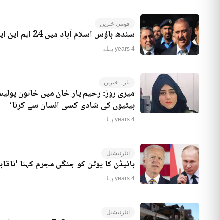
قومی خبریں
سندھ ہاؤس اسلام آباد میں 24 ایم این ایز موجود ہیں، راجہ ریاض کا انکشاف
4 years پہلے
تازہ خبریں
میری روز: رحیم یار خان میں خاتون پولیس
بیٹیوں کی شادی کسی انسان سے کرنا‘
4 years پہلے
انٹرنیشنل
بائیڈن کا پوٹن کو جنگی مجرم کہنا 'ناقاب
4 years پہلے
انٹرنیشنل