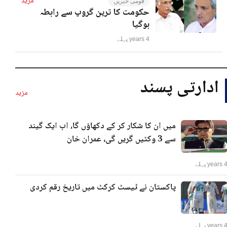
مزید
قومی خبریں
حکومت کا ترین گروپ سے رابطہ
ہوگیا
4 years پہلے
ادارتی پسند
مزید
میں ان کا شکار کر کے دکھاؤں گا، اب ایک گیند
سے 3 وکٹیں گریں گی، عمران خان
years پہلے
پاکستان نے ٹیسٹ کرکٹ میں تاریخ رقم کردی
years پہلے