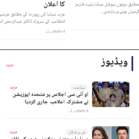
کا اعلان
مطابق دونوں سوشل میڈیا پلیٹ فارمز
رمیاں ہونے پر پابندی...
عرب میڈیا کی رپورٹ کے مطابق حرمین
انتظامیہ کے سربراہ ڈاکٹر عبدالرحمٰن ا
4 years پہلے
ویڈیوز
مزید
مزید
سیاست
او آئی سی اجلاس پر متحدہ اپوزیشن
نے مشترکہ اعلامیہ جاری کردیا
4 years پہلے
مزید
فن و فنکار