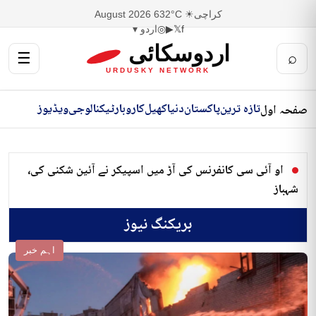
کراچی
☀ 32°C
6 August 2026
f
𝕏
▶
◎
اردو ▾
اردوسکائی
☰
⌕
URDUSKY NETWORK
تازہ ترین
پاکستان
دنیا
کھیل
کاروبار
ٹیکنالوجی
ویڈیوز
صفحہ اول
او آئی سی کانفرنس کی آڑ میں اسپیکر نے آئین شکنی کی،
شہباز
بریکنگ نیوز
اہم خبر