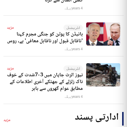
کسی انسان سے کرنا‘
4 years پہلے
مزید
انٹرنیشنل
بائیڈن کا پوٹن کو جنگی مجرم کہنا
'ناقابل قبول اور ناقابل معافی' ہے، روس
4 years پہلے
مزید
انٹرنیشنل
نیوز الرٹ جاپان میں 7۰3شدت کے خوف
ناک زلزلے کے جھٹکے آخری اطلاعات کے
مطابق عوام گھروں سے باہر
4 years پہلے
ادارتی پسند
مزید