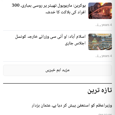
یوکرین: ماریوپول تھیٹر پر روسی بمباری، 300
افراد کی ہلاکت کا خدشہ
4 years پہلے
اسلام آباد: او آئی سی وزرائے خارجہ کونسل
اجلاس جاری
4 years پہلے
مزید اہم خبریں
تازہ ترین
وزیراعظم کو استعفیٰ پیش کر دیا ہے، عثمان بزدار