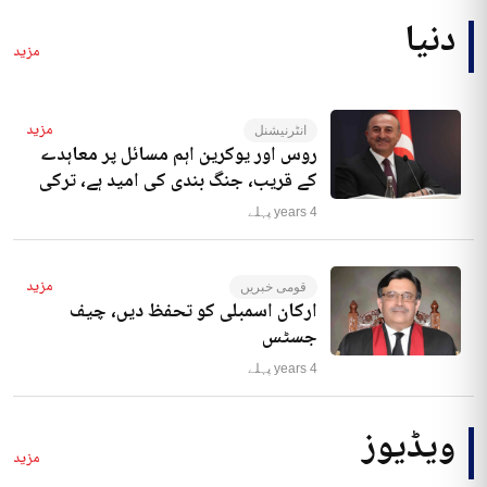
دنیا
مزید
مزید
انٹرنیشنل
روس اور یوکرین اہم مسائل پر معاہدے
کے قریب، جنگ بندی کی امید ہے، ترکی
4 years پہلے
مزید
قومی خبریں
ارکان اسمبلی کو تحفظ دیں، چیف
جسٹس
4 years پہلے
ویڈیوز
مزید