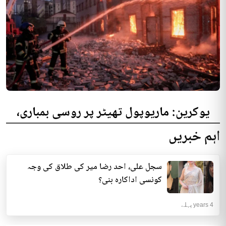
یوکرین: ماریوپول تھیٹر پر روسی بمباری،
300 افراد کی ہلاکت کا خدشہ
اہم خبریں
یوکرینی حکام نے مقامی تھیٹر پر روسی بمباری میں میں بڑی تعداد میں ہلاکتوں
کا خدشہ ظاہر کیا اور کہا کہ کم...
سجل علی، احد رضا میر کی طلاق کی وجہ
انٹرنیشنل | 4 years پہلے
کونسی اداکارہ بنی؟
4 years پہلے