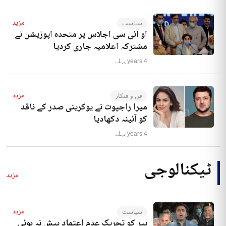
مزید
سیاست
او آئی سی اجلاس پر متحدہ اپوزیشن نے
مشترکہ اعلامیہ جاری کردیا
4 years پہلے
مزید
فن و فنکار
میرا راجپوت نے یوکرینی صدر کے ناقد
کو آئینہ دکھادیا
4 years پہلے
ٹیکنالوجی
مزید
مزید
سیاست
پیر کو تحریک عدم اعتماد پیش نہ ہوئی