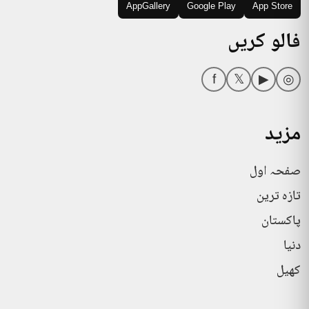
AppGallery
Google Play
App Store
فالو کریں
f
𝕏
▶
◎
مزید
صفحہ اول
تازہ ترین
پاکستان
دنیا
کھیل