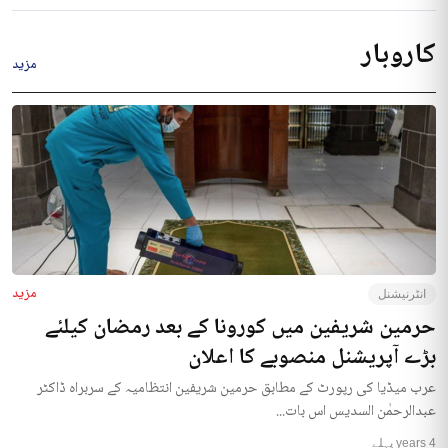
کاروبار
مزید
مزید
انٹرنیشنل
حرمین شریفین میں کورونا کے بعد رمضان کیلئے
بڑے آپریشنل منصوبے کا اعلان
عرب میڈیا کی رپورٹ کے مطابق حرمین شریفین انتظامیہ کے سربراہ ڈاکٹر
عبدالرحمٰن السدیس اس بات...
4 years پہلے