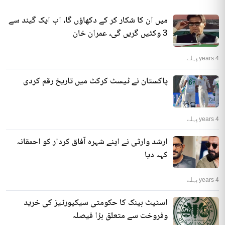
میں ان کا شکار کر کے دکھاؤں گا، اب ایک گیند سے
3 وکٹیں گریں گی، عمران خان
4 years پہلے
پاکستان نے ٹیسٹ کرکٹ میں تاریخ رقم کردی
4 years پہلے
ارشد وارثی نے اپنے شہرہ آفاق کردار کو احمقانہ
کہہ دیا
4 years پہلے
اسٹیٹ بینک کا حکومتی سیکیورٹیز کی خرید
وفروخت سے متعلق بڑا فیصلہ