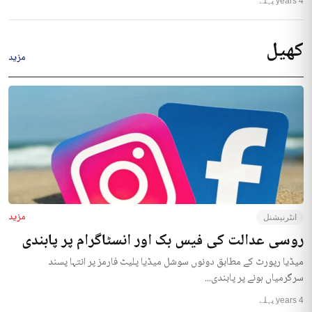
4 years پہلے
کھیل
مزید
مزید
انٹرنیشنل
روسی عدالت کی فیس بک اور انسٹاگرام پر پابندی
میڈیا رپورٹ کے مطابق دونوں سوشل میڈیا پلیٹ فارمز پر انتہا پسند
سرگرمیاں ہونے پر پابندی...
4 years پہلے