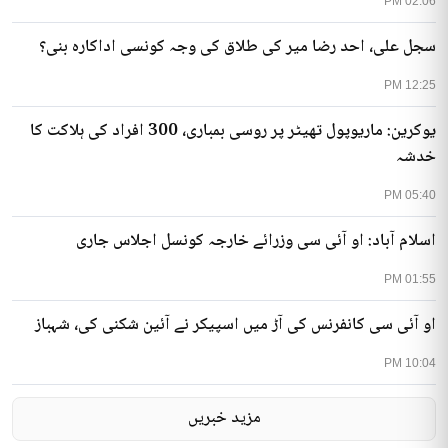
02:06 PM
سجل علی، احد رضا میر کی طلاق کی وجہ کونسی اداکارہ بنی؟
12:25 PM
یوکرین: ماریوپول تھیٹر پر روسی بمباری، 300 افراد کی ہلاکت کا
خدشہ
05:40 PM
اسلام آباد: او آئی سی وزرائے خارجہ کونسل اجلاس جاری
01:55 PM
او آئی سی کانفرنس کی آڑ میں اسپیکر نے آئین شکنی کی، شہباز
10:04 PM
مزید خبریں