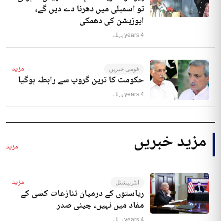
تو اسمبلی میں دھرنا دے دیں گے،
اپوزیشن کی دھمکی
4 years پہلے
مزید
قومی خبریں
حکومت کا ترین گروپ سے رابطہ ہوگیا
4 years پہلے
مزید خبریں
مزید
مزید
انٹرنیشنل
ریاستوں کے درمیان تنازعات کسی کے
مفاد میں نہیں، چینی صدر
4 years پہلے