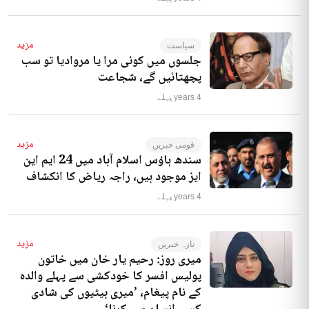
مزید
سیاست
جلسوں میں کوئی مرا یا مروادیا تو سب
پچھتائیں گے، شجاعت
4 years پہلے
مزید
قومی خبریں
سندھ ہاؤس اسلام آباد میں 24 ایم این
ایز موجود ہیں، راجہ ریاض کا انکشاف
4 years پہلے
مزید
تازہ خبریں
میری روز: رحیم یار خان میں خاتون
پولیس افسر کا خودکشی سے پہلے والدہ
کے نام پیغام، ’میری بیٹیوں کی شادی