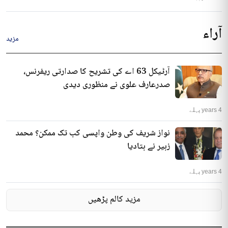
آراء
مزید
آرٹیکل 63 اے کی تشریح کا صدارتی ریفرنس،
صدرعارف علوی نے منظوری دیدی
4 years پہلے
نواز شریف کی وطن واپسی کب تک ممکن؟ محمد
زبیر نے بتادیا
4 years پہلے
مزید کالم پڑھیں