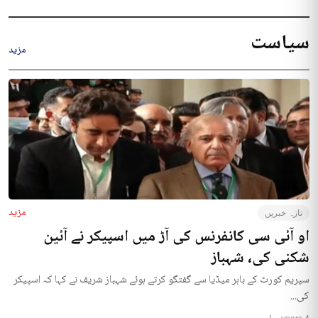
سیاست
مزید
مزید
تازہ خبریں
او آئی سی کانفرنس کی آڑ میں اسپیکر نے آئین
شکنی کی، شہباز
سپریم کورٹ کے باہر میڈیا سے گفتگو کرتے ہوئے شہباز شریف نے کہا کہ اسپیکر
کی...