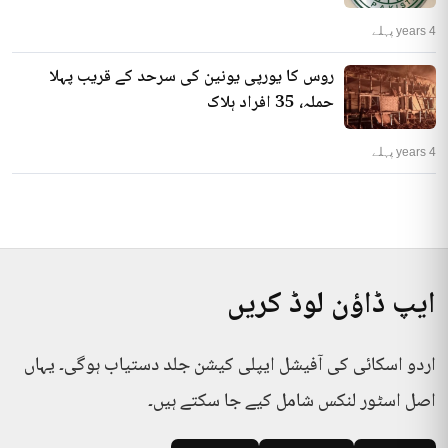
4 years پہلے
روس کا یورپی یونین کی سرحد کے قریب پہلا
حملہ، 35 افراد ہلاک
4 years پہلے
ایپ ڈاؤن لوڈ کریں
اردو اسکائی کی آفیشل ایپلی کیشن جلد دستیاب ہوگی۔ یہاں
اصل اسٹور لنکس شامل کیے جا سکتے ہیں۔