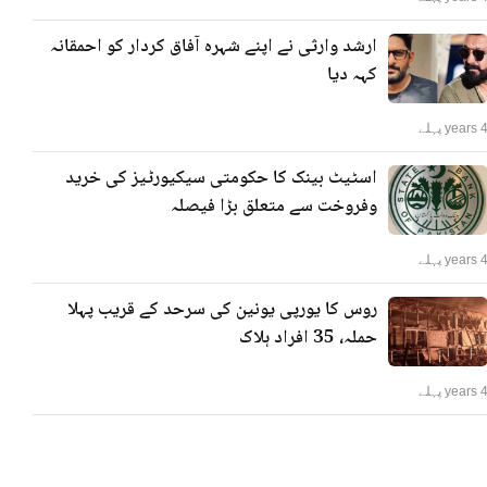
ارشد وارثی نے اپنے شہرہ آفاق کردار کو احمقانہ
کہہ دیا
years پہلے
اسٹیٹ بینک کا حکومتی سیکیورٹیز کی خرید
وفروخت سے متعلق بڑا فیصلہ
years پہلے
روس کا یورپی یونین کی سرحد کے قریب پہلا
حملہ، 35 افراد ہلاک
years پہلے