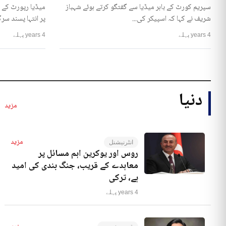
سپریم کورٹ کے باہر میڈیا سے گفتگو کرتے ہوئے شہباز
میڈیا رپورٹ کے 
شریف نے کہا کہ اسپیکر کی...
پر انتہا پسند سرگ
4 years پہلے
4 years پہلے
دنیا
مزید
مزید
انٹرنیشنل
روس اور یوکرین اہم مسائل پر
معاہدے کے قریب، جنگ بندی کی امید
ہے، ترکی
4 years پہلے