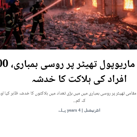
یوکرین: ماریوپول تھی
افراد کی ہلاکت کا خدشہ
قامی تھیٹر پر روسی بمباری میں میں بڑی تعداد میں ہلاکتوں کا خدشہ ظاہر کیا اور
کہ کم...
انٹرنیشنل | 4 years پہلے