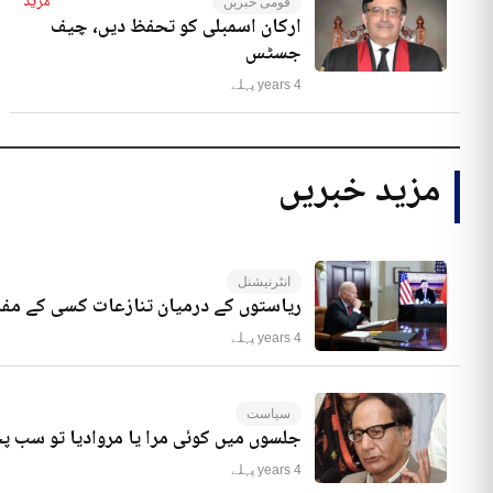
مزید
قومی خبریں
ارکان اسمبلی کو تحفظ دیں، چیف
جسٹس
4 years پہلے
مزید خبریں
انٹرنیشنل
ریاستوں کے درمیان تنازعات کسی کے مفا
4 years پہلے
سیاست
جلسوں میں کوئی مرا یا مروادیا تو سب 
4 years پہلے