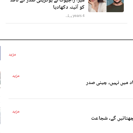
میرا راجپوت نے یوکرینی صدر کے ناقد
کو آئینہ دکھادیا
4 years پہلے
مزید
مزید
د میں نہیں، چینی صدر
4 
مزید
پچھتائیں گے، شجاعت
4 