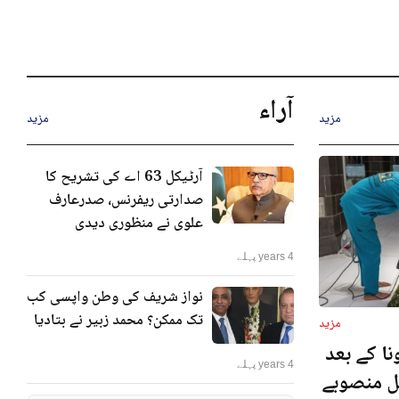
آراء
مزید
مزید
آرٹیکل 63 اے کی تشریح کا
صدارتی ریفرنس، صدرعارف
علوی نے منظوری دیدی
4 years پہلے
نواز شریف کی وطن واپسی کب
تک ممکن؟ محمد زبیر نے بتادیا
مزید
ا کے بعد
4 years پہلے
نل منصوبے