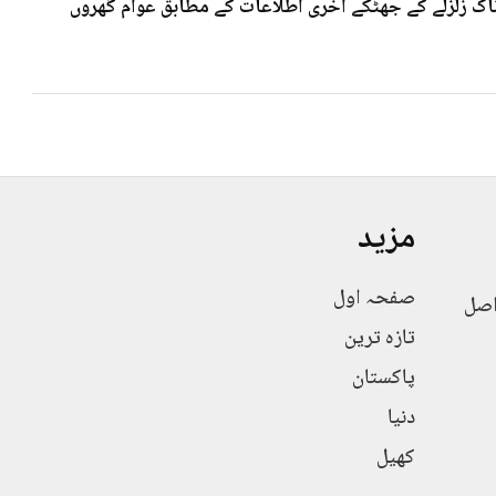
 7۰3شدت کے خوف ناک زلزلے کے جھٹکے آخری اطلاعات کے مطابق عوام گھروں
مزید
صفحہ اول
اصل
تازہ ترین
پاکستان
دنیا
کھیل