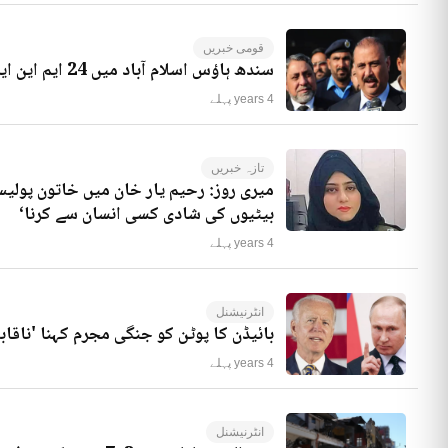
قومی خبریں
سندھ ہاؤس اسلام آباد میں 24 ایم این ایز موجود ہیں، راجہ ریاض کا انکشاف
4 years پہلے
تازہ خبریں
میری روز: رحیم یار خان میں خاتون پولیس
بیٹیوں کی شادی کسی انسان سے کرنا‘
4 years پہلے
انٹرنیشنل
بائیڈن کا پوٹن کو جنگی مجرم کہنا 'ناقاب
4 years پہلے
انٹرنیشنل