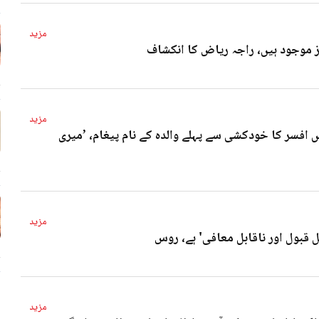
مزید
4 
مزید
 افسر کا خودکشی سے پہلے والدہ کے نام پیغام، ’میری
4 
مزید
ل قبول اور ناقابل معافی' ہے، روس
4 
مزید