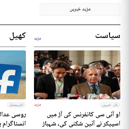
مزید خبریں
سیاست
کھیل
مزید
مزید
تازہ خبریں
انٹرنیشنل
او آئی سی کانفرنس کی آڑ میں
روسی عدال
اسپیکر نے آئین شکنی کی، شہباز
انسٹاگرام پ