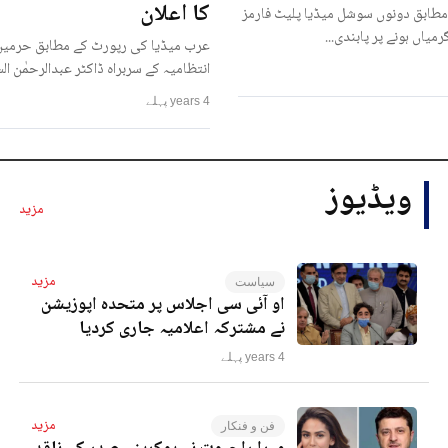
کا اعلان
مطابق دونوں سوشل میڈیا پلیٹ فارمز
رمیاں ہونے پر پابندی...
عرب میڈیا کی رپورٹ کے مطابق حرمین
انتظامیہ کے سربراہ ڈاکٹر عبدالرحمٰن ا
4 years پہلے
ویڈیوز
مزید
مزید
سیاست
او آئی سی اجلاس پر متحدہ اپوزیشن
نے مشترکہ اعلامیہ جاری کردیا
4 years پہلے
مزید
فن و فنکار