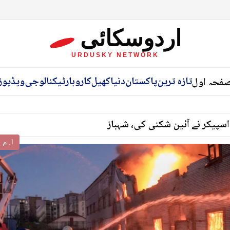
اردوسکائی
URDUSKY NETWORK
تازہ ترین
پاکستان
دنیا
کھیل
کاروبار
ٹیکنالوجی
ویڈیوز
فحہ اول
اسپیکر نے آئین شکنی کی، شہباز
اہم خ