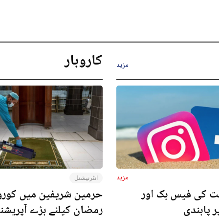
کاروبار
مزید
مزید
انٹرنیشنل
ت کی فیس بک اور
حرمین شریفین میں کورون
ر پابندی
رمضان کیلئے بڑے آپریش