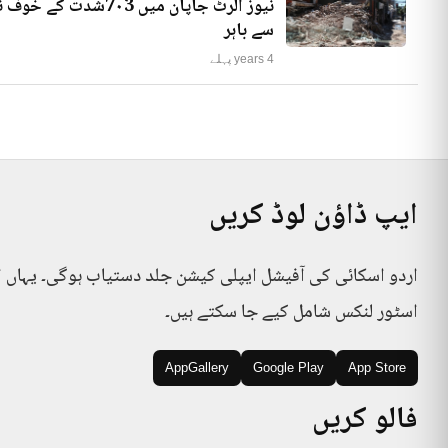
نیوز الرٹ جاپان میں
سے باہر
4 years پہلے
ایپ ڈاؤن لوڈ کریں
اردو اسکائی کی آفیشل ایپلی کیشن جلد دستیاب ہوگی۔ یہاں 
اسٹور لنکس شامل کیے جا سکتے ہیں۔
AppGallery
Google Play
App Store
فالو کریں