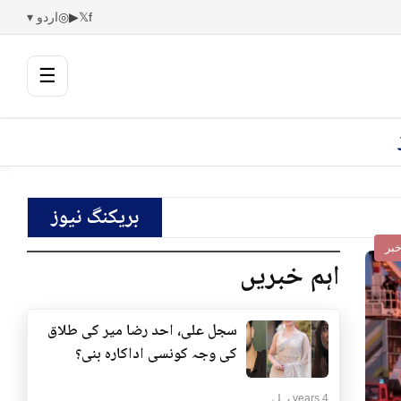
f
𝕏
▶
◎
اردو ▾
☰
بریکنگ نیوز
بر
اہم خبریں
سجل علی، احد رضا میر کی طلاق
کی وجہ کونسی اداکارہ بنی؟
4 years پہلے