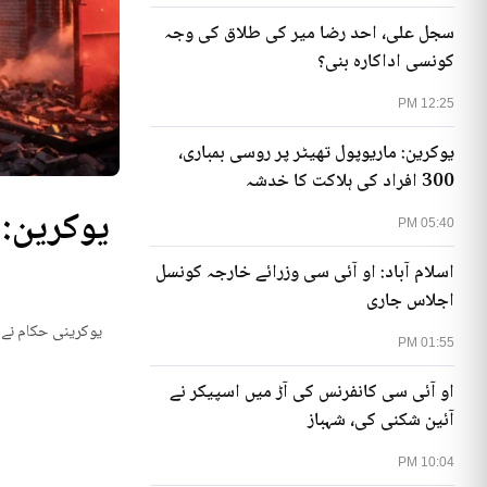
سجل علی، احد رضا میر کی طلاق کی وجہ
کونسی اداکارہ بنی؟
12:25 PM
یوکرین: ماریوپول تھیٹر پر روسی بمباری،
300 افراد کی ہلاکت کا خدشہ
05:40 PM
اسلام آباد: او آئی سی وزرائے خارجہ کونسل
اجلاس جاری
یوکرینی حکام نے م
01:55 PM
او آئی سی کانفرنس کی آڑ میں اسپیکر نے
آئین شکنی کی، شہباز
10:04 PM