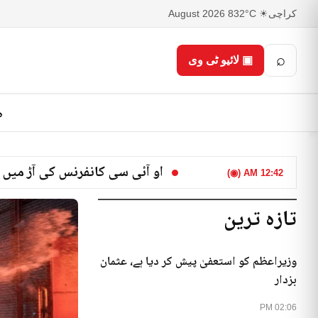
کراچی
☀ 32°C
8 August 2026
⌕
▣ لائیو ٹی وی
ص
او آئی سی کانفرنس کی آڑ میں 
12:42 AM (◉)
تازہ ترین
وزیراعظم کو استعفیٰ پیش کر دیا ہے، عثمان
بزدار
02:06 PM