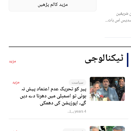
مزید کالم پڑھیں
 شریفین
لسدیس اس بات...
ٹیکنالوجی
مزید
مزید
سیاست
پیر کو تحریک عدم اعتماد پیش نہ
ہوئی تو اسمبلی میں دھرنا دے دیں
گے، اپوزیشن کی دھمکی
4 years پہلے