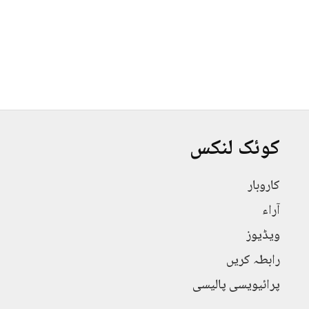
کوئک لنکس
کاروبار
آراء
ویڈیوز
رابطہ کریں
پرائیویسی پالیسی