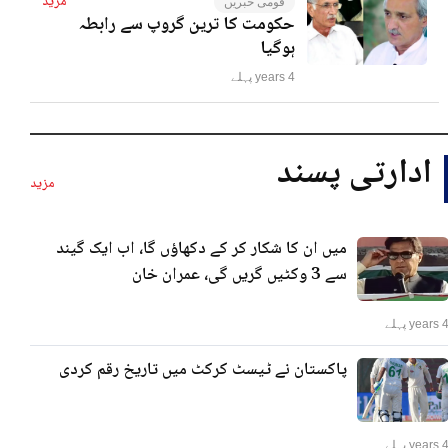
مزید
قومی خبریں
حکومت کا ترین گروپ سے رابطہ
ہوگیا
4 years پہلے
ادارتی پسند
مزید
میں ان کا شکار کر کے دکھاؤں گا، اب ایک گیند
سے 3 وکٹیں گریں گی، عمران خان
years پہلے
پاکستان نے ٹیسٹ کرکٹ میں تاریخ رقم کردی
years پہلے