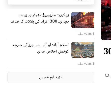
یوکرین: ماریوپول تھیٹر پر روسی
بمباری، 300 افراد کی ہلاکت کا خدشہ
4 years پہلے
اسلام آباد: او آئی سی وزرائے خارجہ
ٹر پر روسی بمباری، 300
کونسل اجلاس جاری
4 years پہلے
 کہا
مزید اہم خبریں