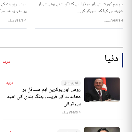
سپریم کورٹ کے باہر میڈیا سے گفتگو کرتے ہوئے شہباز
میڈیا رپورٹ کے 
شریف نے کہا کہ اسپیکر کی...
پر انتہا پسند سرگ
4 years پہلے
4 years پہلے
دنیا
مزید
مزید
انٹرنیشنل
روس اور یوکرین اہم مسائل پر
معاہدے کے قریب، جنگ بندی کی امید
ہے، ترکی
4 years پہلے