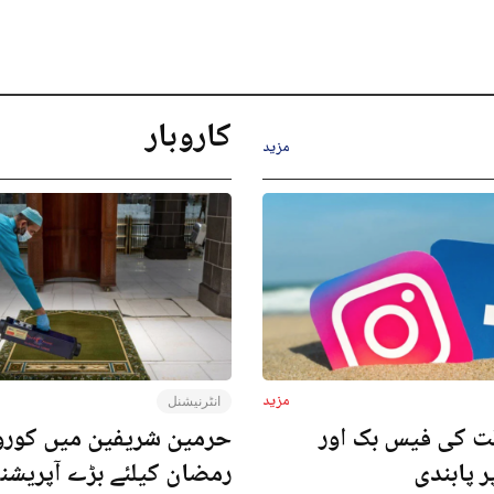
کاروبار
مزید
مزید
انٹرنیشنل
ت کی فیس بک اور
حرمین شریفین میں کورون
ر پابندی
رمضان کیلئے بڑے آپریش