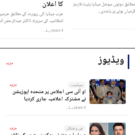
کا اعلان
مطابق دونوں سوشل میڈیا پلیٹ فارمز
رمیاں ہونے پر پابندی...
عرب میڈیا کی رپورٹ کے مطابق حرمین
انتظامیہ کے سربراہ ڈاکٹر عبدالرحمٰن ا
4 years پہلے
ویڈیوز
مزید
مزید
سیاست
او آئی سی اجلاس پر متحدہ اپوزیشن
نے مشترکہ اعلامیہ جاری کردیا
4 years پہلے
مزید
فن و فنکار