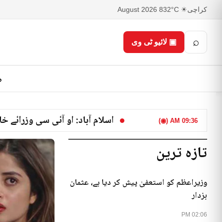
کراچی
☀ 32°C
8 August 2026
⌕
▣ لائیو ٹی وی
ص
اسلام آباد: او آئی سی وزرائے
09:36 AM (◉)
تازہ ترین
وزیراعظم کو استعفیٰ پیش کر دیا ہے، عثمان
بزدار
02:06 PM