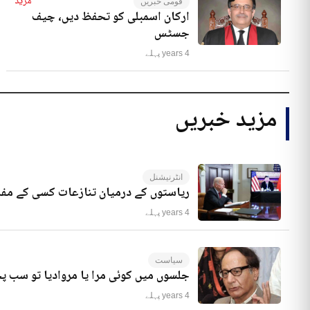
مزید
قومی خبریں
ارکان اسمبلی کو تحفظ دیں، چیف
جسٹس
4 years پہلے
مزید خبریں
انٹرنیشنل
ریاستوں کے درمیان تنازعات کسی کے مفا
4 years پہلے
سیاست
جلسوں میں کوئی مرا یا مروادیا تو سب 
4 years پہلے