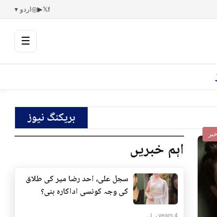
f
𝕏
▶
◎
اردو ▾
☰
بریکنگ نیوز
بر
اہم خبریں
سجل علی، احد رضا میر کی طلاق
کی وجہ کونسی اداکارہ بنی؟
4 years پہلے