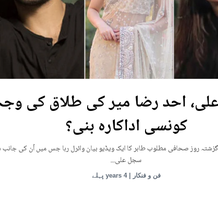
یوکرین: ماریوپول تھی
افراد کی ہلاکت کا خدشہ
قامی تھیٹر پر روسی بمباری میں میں بڑی تعداد میں ہلاکتوں کا خدشہ ظاہر کیا اور
کہ کم...
انٹرنیشنل | 4 years پہلے