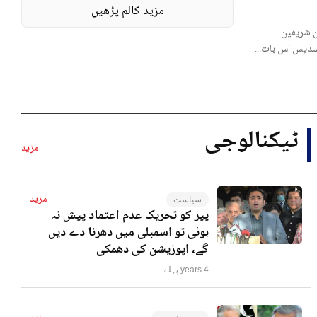
مزید کالم پڑھیں
 شریفین
لسدیس اس بات...
ٹیکنالوجی
مزید
مزید
سیاست
پیر کو تحریک عدم اعتماد پیش نہ
ہوئی تو اسمبلی میں دھرنا دے دیں
گے، اپوزیشن کی دھمکی
4 years پہلے