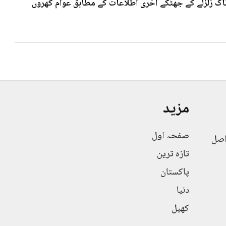
 7۰3شدت کے خوف ناک زلزلے کے جھٹکے آخری اطلاعات کے مطابق عوام گھروں
مزید
صفحہ اول
اصل
تازہ ترین
پاکستان
دنیا
کھیل