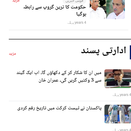
مزید
قومی خبریں
حکومت کا ترین گروپ سے رابطہ
ہوگیا
4 years پہلے
ادارتی پسند
مزید
میں ان کا شکار کر کے دکھاؤں گا، اب ایک گیند
سے 3 وکٹیں گریں گی، عمران خان
years پہلے
پاکستان نے ٹیسٹ کرکٹ میں تاریخ رقم کردی
years پہلے