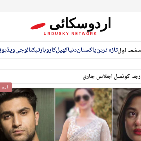
اردوسکائی
URDUSKY NETWORK
تازہ ترین
پاکستان
دنیا
کھیل
کاروبار
ٹیکنالوجی
ویڈیوز
فحہ اول
 خارجہ کونسل اجلاس جاری
اہم خ