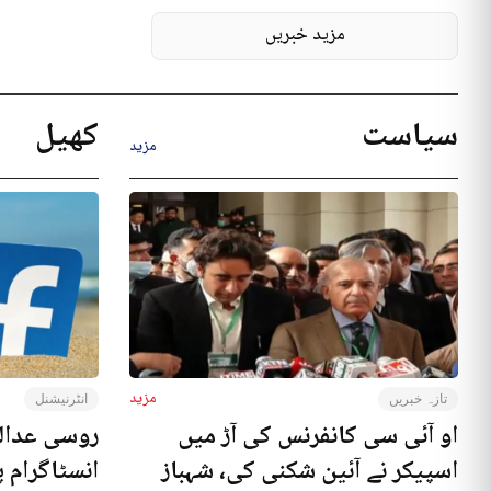
مزید خبریں
سیاست
کھیل
مزید
مزید
تازہ خبریں
انٹرنیشنل
او آئی سی کانفرنس کی آڑ میں
روسی عدال
اسپیکر نے آئین شکنی کی، شہباز
انسٹاگرام پ