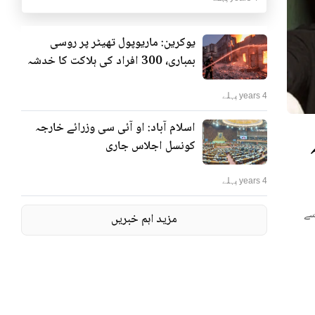
یوکرین: ماریوپول تھیٹر پر روسی
بمباری، 300 افراد کی ہلاکت کا خدشہ
4 years پہلے
اسلام آباد: او آئی سی وزرائے خارجہ
ٹر پر روسی بمباری، 300
کونسل اجلاس جاری
4 years پہلے
 کہا
مزید اہم خبریں