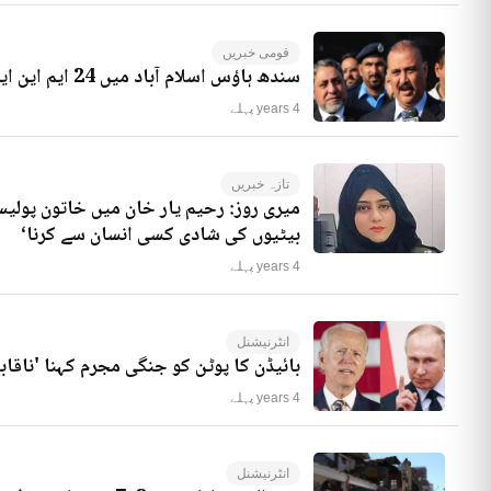
قومی خبریں
سندھ ہاؤس اسلام آباد میں 24 ایم این ایز موجود ہیں، راجہ ریاض کا انکشاف
4 years پہلے
تازہ خبریں
میری روز: رحیم یار خان میں خاتون پولیس
بیٹیوں کی شادی کسی انسان سے کرنا‘
4 years پہلے
انٹرنیشنل
بائیڈن کا پوٹن کو جنگی مجرم کہنا 'ناقاب
4 years پہلے
انٹرنیشنل