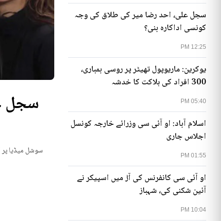
سجل علی، احد رضا میر کی طلاق کی وجہ
کونسی اداکارہ بنی؟
12:25 PM
یوکرین: ماریوپول تھیٹر پر روسی بمباری،
300 افراد کی ہلاکت کا خدشہ
05:40 PM
اسلام آباد: او آئی سی وزرائے خارجہ کونسل
اجلاس جاری
یوکرینی حکام نے م
01:55 PM
او آئی سی کانفرنس کی آڑ میں اسپیکر نے
آئین شکنی کی، شہباز
10:04 PM