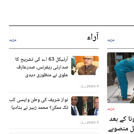
آراء
مزید
مزید
آرٹیکل 63 اے کی تشریح کا
صدارتی ریفرنس، صدرعارف
علوی نے منظوری دیدی
4 years پہلے
نواز شریف کی وطن واپسی کب
تک ممکن؟ محمد زبیر نے بتادیا
مزید
ا کے بعد
4 years پہلے
نل منصوبے