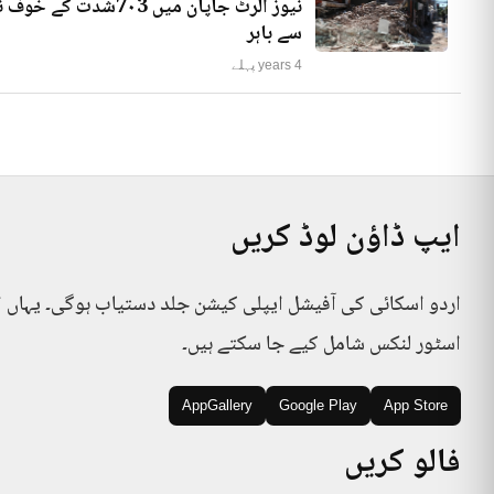
نیوز الرٹ جاپان میں
سے باہر
4 years پہلے
ایپ ڈاؤن لوڈ کریں
اردو اسکائی کی آفیشل ایپلی کیشن جلد دستیاب ہوگی۔ یہاں 
اسٹور لنکس شامل کیے جا سکتے ہیں۔
AppGallery
Google Play
App Store
فالو کریں