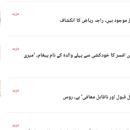
مزید
4 
مزید
 افسر کا خودکشی سے پہلے والدہ کے نام پیغام، ’میری
4 
مزید
ل قبول اور ناقابل معافی' ہے، روس
4 
مزید