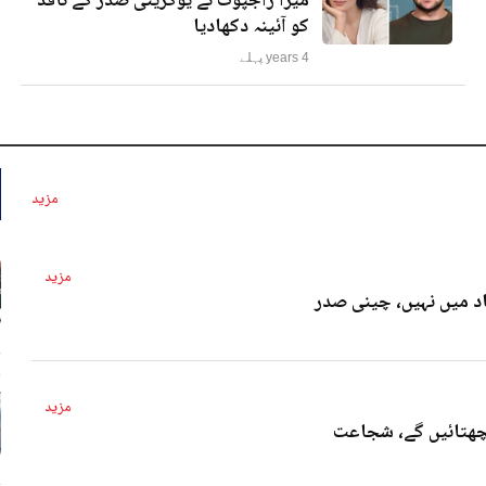
میرا راجپوت نے یوکرینی صدر کے ناقد
کو آئینہ دکھادیا
4 years پہلے
مزید
مزید
د میں نہیں، چینی صدر
4 
مزید
پچھتائیں گے، شجاعت
4 