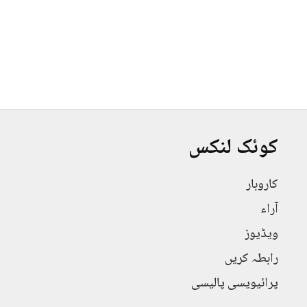
کوئک لنکس
کاروبار
آراء
ویڈیوز
رابطہ کریں
پرائیویسی پالیسی