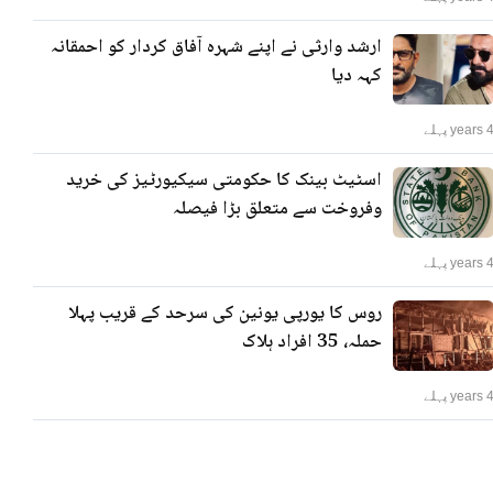
ارشد وارثی نے اپنے شہرہ آفاق کردار کو احمقانہ
کہہ دیا
years پہلے
اسٹیٹ بینک کا حکومتی سیکیورٹیز کی خرید
وفروخت سے متعلق بڑا فیصلہ
years پہلے
روس کا یورپی یونین کی سرحد کے قریب پہلا
حملہ، 35 افراد ہلاک
years پہلے