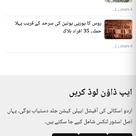
4 years پہلے
روس کا یورپی یونین کی سرحد کے قریب پہلا
حملہ، 35 افراد ہلاک
4 years پہلے
ایپ ڈاؤن لوڈ کریں
اردو اسکائی کی آفیشل ایپلی کیشن جلد دستیاب ہوگی۔ یہاں
اصل اسٹور لنکس شامل کیے جا سکتے ہیں۔