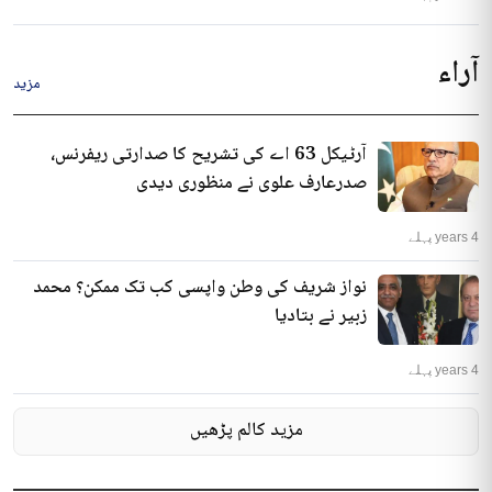
آراء
مزید
آرٹیکل 63 اے کی تشریح کا صدارتی ریفرنس،
صدرعارف علوی نے منظوری دیدی
4 years پہلے
نواز شریف کی وطن واپسی کب تک ممکن؟ محمد
زبیر نے بتادیا
4 years پہلے
مزید کالم پڑھیں