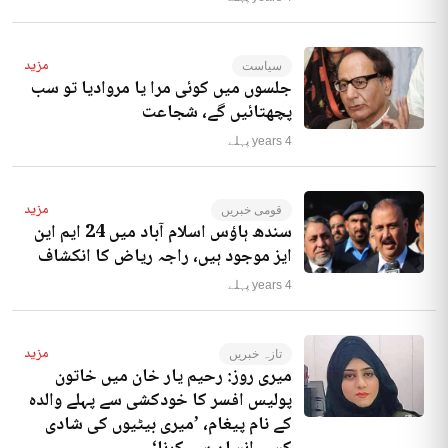
مزید
سیاست
جلسوں میں کوئی مرا یا مروادیا تو سب
پچھتائیں گے، شجاعت
4 years پہلے
مزید
قومی خبریں
سندھ ہاؤس اسلام آباد میں 24 ایم این
ایز موجود ہیں، راجہ ریاض کا انکشاف
4 years پہلے
مزید
تازہ خبریں
میری روز: رحیم یار خان میں خاتون
پولیس افسر کا خودکشی سے پہلے والدہ
کے نام پیغام، ’میری بیٹیوں کی شادی