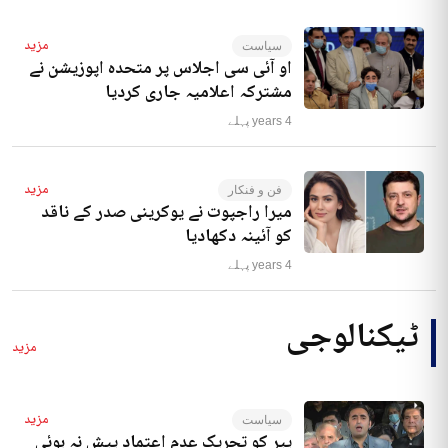
مزید
سیاست
او آئی سی اجلاس پر متحدہ اپوزیشن نے
مشترکہ اعلامیہ جاری کردیا
4 years پہلے
مزید
فن و فنکار
میرا راجپوت نے یوکرینی صدر کے ناقد
کو آئینہ دکھادیا
4 years پہلے
ٹیکنالوجی
مزید
مزید
سیاست
پیر کو تحریک عدم اعتماد پیش نہ ہوئی