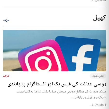
4 years پہلے
کھیل
مزید
مزید
انٹرنیشنل
روسی عدالت کی فیس بک اور انسٹاگرام پر پابندی
میڈیا رپورٹ کے مطابق دونوں سوشل میڈیا پلیٹ فارمز پر انتہا پسند
سرگرمیاں ہونے پر پابندی...
4 years پہلے