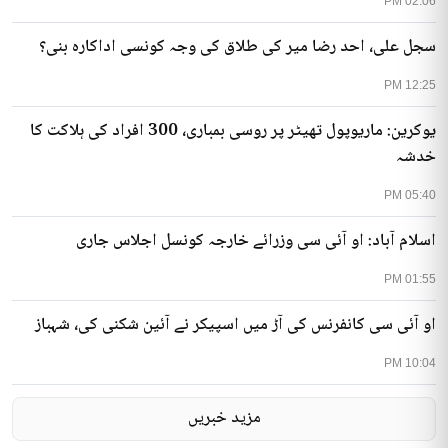
02:06 PM
سجل علی، احد رضا میر کی طلاق کی وجہ کونسی اداکارہ بنی؟
12:25 PM
یوکرین: ماریوپول تھیٹر پر روسی بمباری، 300 افراد کی ہلاکت کا
خدشہ
05:40 PM
اسلام آباد: او آئی سی وزرائے خارجہ کونسل اجلاس جاری
01:55 PM
او آئی سی کانفرنس کی آڑ میں اسپیکر نے آئین شکنی کی، شہباز
10:04 PM
مزید خبریں