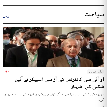
سیاست
مزید
مزید
تازہ خبریں
او آئی سی کانفرنس کی آڑ میں اسپیکر نے آئین
شکنی کی، شہباز
سپریم کورٹ کے باہر میڈیا سے گفتگو کرتے ہوئے شہباز شریف نے کہا کہ اسپیکر
کی...