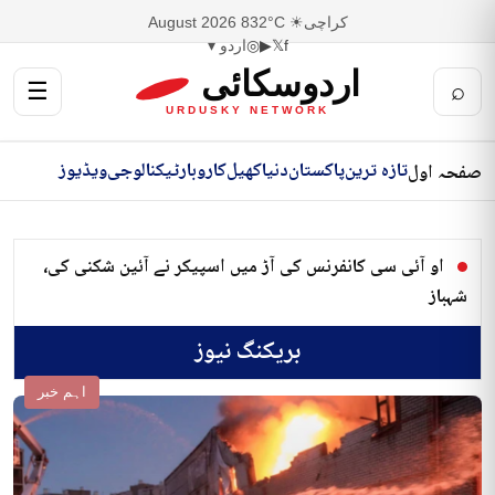
کراچی
☀ 32°C
8 August 2026
f
𝕏
▶
◎
اردو ▾
اردوسکائی
☰
⌕
URDUSKY NETWORK
تازہ ترین
پاکستان
دنیا
کھیل
کاروبار
ٹیکنالوجی
ویڈیوز
صفحہ اول
او آئی سی کانفرنس کی آڑ میں اسپیکر نے آئین شکنی کی،
شہباز
بریکنگ نیوز
اہم خبر