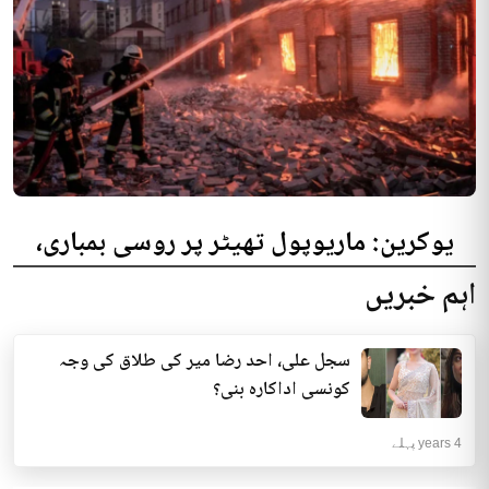
یوکرین: ماریوپول تھیٹر پر روسی بمباری،
300 افراد کی ہلاکت کا خدشہ
اہم خبریں
یوکرینی حکام نے مقامی تھیٹر پر روسی بمباری میں میں بڑی تعداد میں ہلاکتوں
کا خدشہ ظاہر کیا اور کہا کہ کم...
سجل علی، احد رضا میر کی طلاق کی وجہ
انٹرنیشنل | 4 years پہلے
کونسی اداکارہ بنی؟
4 years پہلے