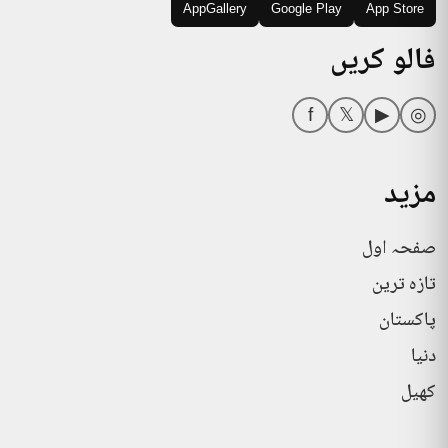
AppGallery
Google Play
App Store
فالو کریں
f
𝕏
▶
◎
مزید
صفحہ اول
تازہ ترین
پاکستان
دنیا
کھیل