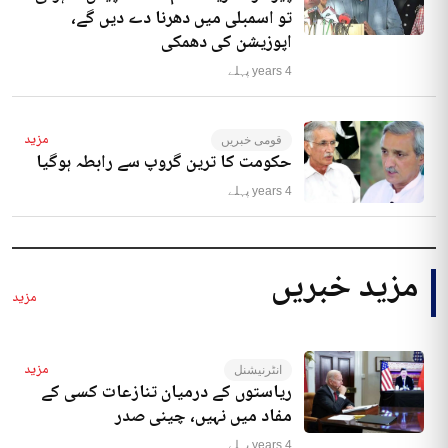
تو اسمبلی میں دھرنا دے دیں گے،
اپوزیشن کی دھمکی
4 years پہلے
مزید
قومی خبریں
حکومت کا ترین گروپ سے رابطہ ہوگیا
4 years پہلے
مزید خبریں
مزید
مزید
انٹرنیشنل
ریاستوں کے درمیان تنازعات کسی کے
مفاد میں نہیں، چینی صدر
4 years پہلے