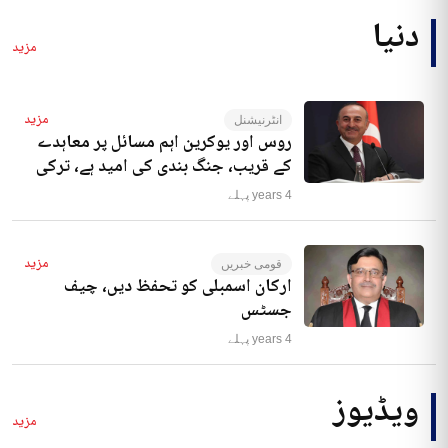
دنیا
مزید
مزید
انٹرنیشنل
روس اور یوکرین اہم مسائل پر معاہدے
کے قریب، جنگ بندی کی امید ہے، ترکی
4 years پہلے
مزید
قومی خبریں
ارکان اسمبلی کو تحفظ دیں، چیف
جسٹس
4 years پہلے
ویڈیوز
مزید