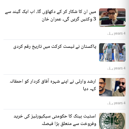
میں ان کا شکار کر کے دکھاؤں گا، اب ایک گیند سے
3 وکٹیں گریں گی، عمران خان
4 years پہلے
پاکستان نے ٹیسٹ کرکٹ میں تاریخ رقم کردی
4 years پہلے
ارشد وارثی نے اپنے شہرہ آفاق کردار کو احمقانہ
کہہ دیا
4 years پہلے
اسٹیٹ بینک کا حکومتی سیکیورٹیز کی خرید
وفروخت سے متعلق بڑا فیصلہ