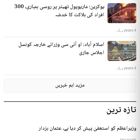
یوکرین: ماریوپول تھیٹر پر روسی بمباری، 300
افراد کی ہلاکت کا خدشہ
4 years پہلے
اسلام آباد: او آئی سی وزرائے خارجہ کونسل
اجلاس جاری
4 years پہلے
مزید اہم خبریں
تازہ ترین
وزیراعظم کو استعفیٰ پیش کر دیا ہے، عثمان بزدار