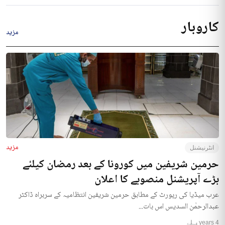
کاروبار
مزید
مزید
انٹرنیشنل
حرمین شریفین میں کورونا کے بعد رمضان کیلئے
بڑے آپریشنل منصوبے کا اعلان
عرب میڈیا کی رپورٹ کے مطابق حرمین شریفین انتظامیہ کے سربراہ ڈاکٹر
عبدالرحمٰن السدیس اس بات...
4 years پہلے