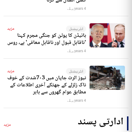
کسی انسان سے کرنا‘
4 years پہلے
مزید
انٹرنیشنل
بائیڈن کا پوٹن کو جنگی مجرم کہنا
'ناقابل قبول اور ناقابل معافی' ہے، روس
4 years پہلے
مزید
انٹرنیشنل
نیوز الرٹ جاپان میں 7۰3شدت کے خوف
ناک زلزلے کے جھٹکے آخری اطلاعات کے
مطابق عوام گھروں سے باہر
4 years پہلے
ادارتی پسند
مزید