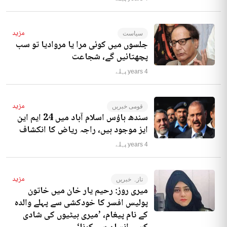
مزید
سیاست
جلسوں میں کوئی مرا یا مروادیا تو سب
پچھتائیں گے، شجاعت
4 years پہلے
مزید
قومی خبریں
سندھ ہاؤس اسلام آباد میں 24 ایم این
ایز موجود ہیں، راجہ ریاض کا انکشاف
4 years پہلے
مزید
تازہ خبریں
میری روز: رحیم یار خان میں خاتون
پولیس افسر کا خودکشی سے پہلے والدہ
کے نام پیغام، ’میری بیٹیوں کی شادی