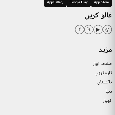
AppGallery
Google Play
App Store
فالو کریں
f
𝕏
▶
◎
مزید
صفحہ اول
تازہ ترین
پاکستان
دنیا
کھیل