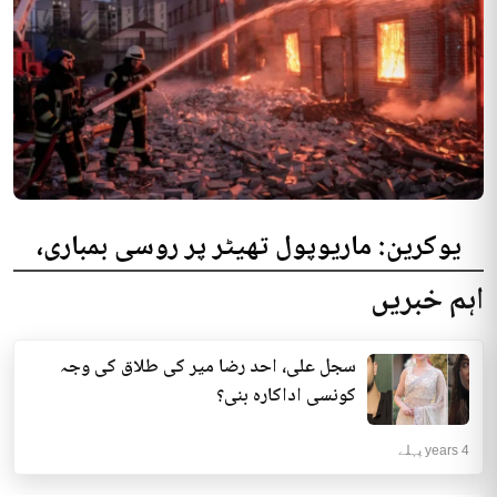
یوکرین: ماریوپول تھیٹر پر روسی بمباری،
300 افراد کی ہلاکت کا خدشہ
اہم خبریں
یوکرینی حکام نے مقامی تھیٹر پر روسی بمباری میں میں بڑی تعداد میں ہلاکتوں
کا خدشہ ظاہر کیا اور کہا کہ کم...
سجل علی، احد رضا میر کی طلاق کی وجہ
انٹرنیشنل | 4 years پہلے
کونسی اداکارہ بنی؟
4 years پہلے