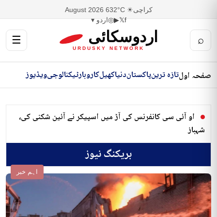
کراچی
☀ 32°C
6 August 2026
f
𝕏
▶
◎
اردو ▾
اردوسکائی
☰
⌕
URDUSKY NETWORK
تازہ ترین
پاکستان
دنیا
کھیل
کاروبار
ٹیکنالوجی
ویڈیوز
صفحہ اول
او آئی سی کانفرنس کی آڑ میں اسپیکر نے آئین شکنی کی،
شہباز
بریکنگ نیوز
اہم خبر