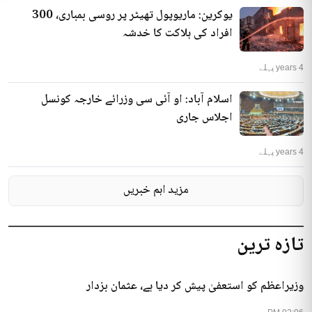
یوکرین: ماریوپول تھیٹر پر روسی بمباری، 300
افراد کی ہلاکت کا خدشہ
4 years پہلے
اسلام آباد: او آئی سی وزرائے خارجہ کونسل
اجلاس جاری
4 years پہلے
مزید اہم خبریں
تازہ ترین
وزیراعظم کو استعفیٰ پیش کر دیا ہے، عثمان بزدار