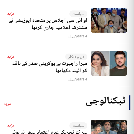
مزید
سیاست
او آئی سی اجلاس پر متحدہ اپوزیشن نے
مشترکہ اعلامیہ جاری کردیا
4 years پہلے
مزید
فن و فنکار
میرا راجپوت نے یوکرینی صدر کے ناقد
کو آئینہ دکھادیا
4 years پہلے
ٹیکنالوجی
مزید
مزید
سیاست
پیر کو تحریک عدم اعتماد پیش نہ ہوئی