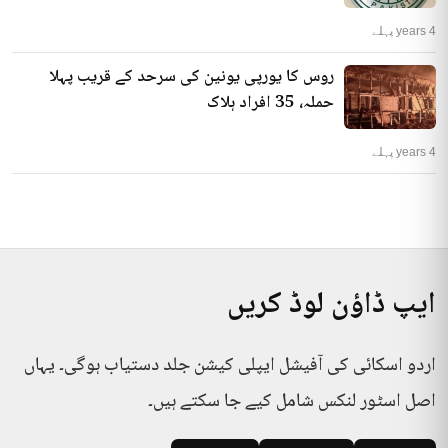
4 years پہلے
روس کا یورپی یونین کی سرحد کے قریب پہلا
حملہ، 35 افراد ہلاک
4 years پہلے
ایپ ڈاؤن لوڈ کریں
اردو اسکائی کی آفیشل ایپلی کیشن جلد دستیاب ہوگی۔ یہاں
اصل اسٹور لنکس شامل کیے جا سکتے ہیں۔