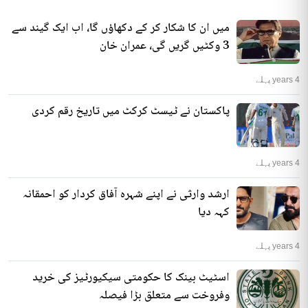
میں ان کا شکار کر کے دکھاؤں گا، اب ایک گیند سے
3 وکٹیں گریں گی، عمران خان
4 years پہلے
پاکستان نے ٹیسٹ کرکٹ میں تاریخ رقم کردی
4 years پہلے
ارشد وارثی نے اپنے شہرہ آفاق کردار کو احمقانہ
کہہ دیا
4 years پہلے
اسٹیٹ بینک کا حکومتی سیکیورٹیز کی خرید
وفروخت سے متعلق بڑا فیصلہ