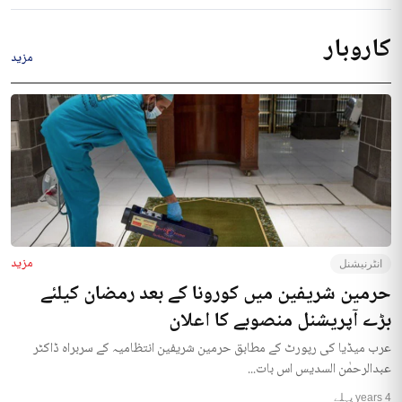
کاروبار
مزید
مزید
انٹرنیشنل
حرمین شریفین میں کورونا کے بعد رمضان کیلئے
بڑے آپریشنل منصوبے کا اعلان
عرب میڈیا کی رپورٹ کے مطابق حرمین شریفین انتظامیہ کے سربراہ ڈاکٹر
عبدالرحمٰن السدیس اس بات...
4 years پہلے