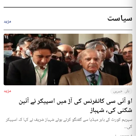
سیاست
مزید
مزید
تازہ خبریں
او آئی سی کانفرنس کی آڑ میں اسپیکر نے آئین
شکنی کی، شہباز
سپریم کورٹ کے باہر میڈیا سے گفتگو کرتے ہوئے شہباز شریف نے کہا کہ اسپیکر
کی...