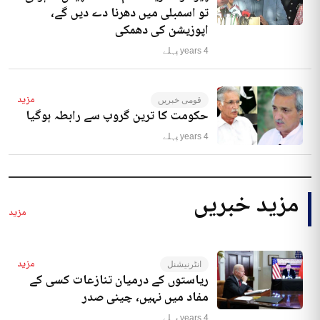
تو اسمبلی میں دھرنا دے دیں گے،
اپوزیشن کی دھمکی
4 years پہلے
مزید
قومی خبریں
حکومت کا ترین گروپ سے رابطہ ہوگیا
4 years پہلے
مزید خبریں
مزید
مزید
انٹرنیشنل
ریاستوں کے درمیان تنازعات کسی کے
مفاد میں نہیں، چینی صدر
4 years پہلے