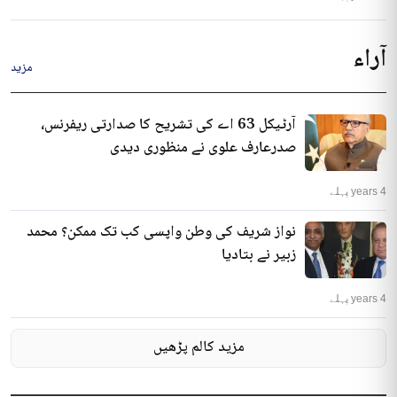
آراء
مزید
آرٹیکل 63 اے کی تشریح کا صدارتی ریفرنس،
صدرعارف علوی نے منظوری دیدی
4 years پہلے
نواز شریف کی وطن واپسی کب تک ممکن؟ محمد
زبیر نے بتادیا
4 years پہلے
مزید کالم پڑھیں