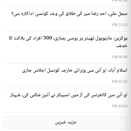
02:06 PM
سجل علی، احد رضا میر کی طلاق کی وجہ کونسی اداکارہ بنی؟
12:25 PM
یوکرین: ماریوپول تھیٹر پر روسی بمباری، 300 افراد کی ہلاکت کا
خدشہ
05:40 PM
اسلام آباد: او آئی سی وزرائے خارجہ کونسل اجلاس جاری
01:55 PM
او آئی سی کانفرنس کی آڑ میں اسپیکر نے آئین شکنی کی، شہباز
10:04 PM
مزید خبریں