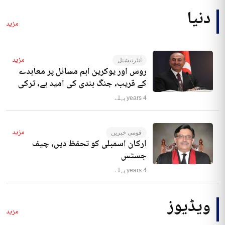
دنیا
مزید
مزید
انٹرنیشنل
روس اور یوکرین اہم مسائل پر معاہدے
کے قریب، جنگ بندی کی امید ہے، ترکی
4 years پہلے
مزید
قومی خبریں
ارکان اسمبلی کو تحفظ دیں، چیف
جسٹس
4 years پہلے
ویڈیوز
مزید