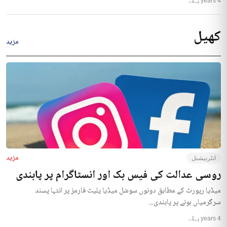
4 years پہلے
کھیل
مزید
مزید
انٹرنیشنل
روسی عدالت کی فیس بک اور انسٹاگرام پر پابندی
میڈیا رپورٹ کے مطابق دونوں سوشل میڈیا پلیٹ فارمز پر انتہا پسند
سرگرمیاں ہونے پر پابندی...
4 years پہلے