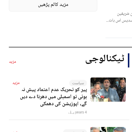
مزید کالم پڑھیں
 شریفین
لسدیس اس بات...
ٹیکنالوجی
مزید
مزید
سیاست
پیر کو تحریک عدم اعتماد پیش نہ
ہوئی تو اسمبلی میں دھرنا دے دیں
گے، اپوزیشن کی دھمکی
4 years پہلے