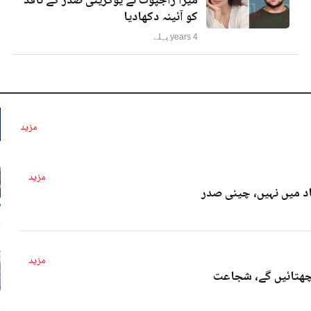
میرا راجپوت نے یوکرینی صدر کے ناقد
کو آئینہ دکھادیا
4 years پہلے
مزید
مزید
د میں نہیں، چینی صدر
4 
مزید
پچھتائیں گے، شجاعت
4 