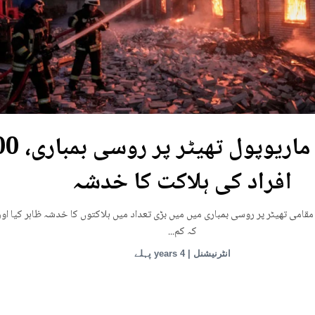
یوکرین: ماریوپول تھی
افراد کی ہلاکت کا خدشہ
قامی تھیٹر پر روسی بمباری میں میں بڑی تعداد میں ہلاکتوں کا خدشہ ظاہر کیا اور
کہ کم...
انٹرنیشنل | 4 years پہلے