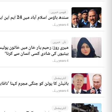
قومی خبریں
سندھ ہاؤس اسلام آباد میں 24 ایم این ایز موجود ہیں، راجہ ریاض کا انکشاف
4 years پہلے
تازہ خبریں
میری روز: رحیم یار خان میں خاتون پولیس
بیٹیوں کی شادی کسی انسان سے کرنا‘
4 years پہلے
انٹرنیشنل
بائیڈن کا پوٹن کو جنگی مجرم کہنا 'ناقاب
4 years پہلے
انٹرنیشنل