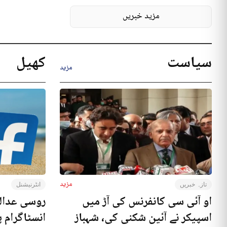
مزید خبریں
سیاست
کھیل
مزید
مزید
تازہ خبریں
انٹرنیشنل
او آئی سی کانفرنس کی آڑ میں
روسی عدال
اسپیکر نے آئین شکنی کی، شہباز
انسٹاگرام پ