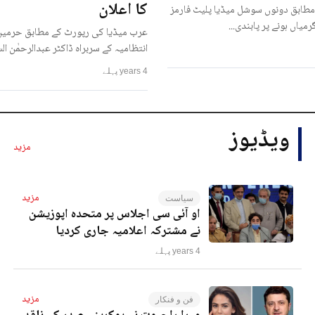
کا اعلان
مطابق دونوں سوشل میڈیا پلیٹ فارمز
رمیاں ہونے پر پابندی...
عرب میڈیا کی رپورٹ کے مطابق حرمین
انتظامیہ کے سربراہ ڈاکٹر عبدالرحمٰن ا
4 years پہلے
ویڈیوز
مزید
مزید
سیاست
او آئی سی اجلاس پر متحدہ اپوزیشن
نے مشترکہ اعلامیہ جاری کردیا
4 years پہلے
مزید
فن و فنکار