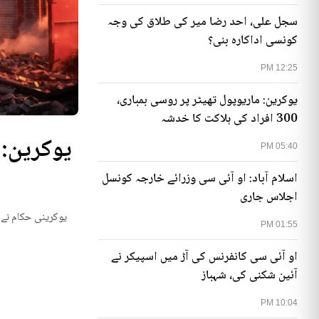
سجل علی، احد رضا میر کی طلاق کی وجہ
کونسی اداکارہ بنی؟
12:25 PM
یوکرین: ماریوپول تھیٹر پر روسی بمباری،
300 افراد کی ہلاکت کا خدشہ
05:40 PM
اسلام آباد: او آئی سی وزرائے خارجہ کونسل
اجلاس جاری
یوکرینی حکام نے م
01:55 PM
او آئی سی کانفرنس کی آڑ میں اسپیکر نے
آئین شکنی کی، شہباز
10:04 PM