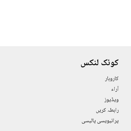
کوئک لنکس
کاروبار
آراء
ویڈیوز
رابطہ کریں
پرائیویسی پالیسی