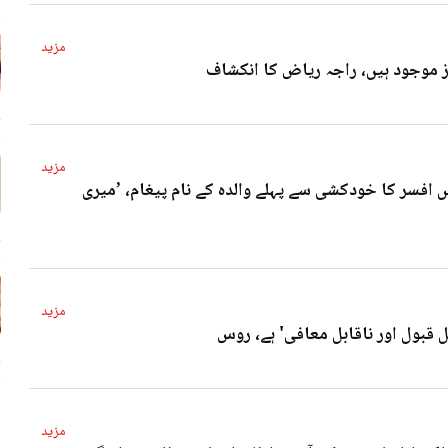
مزید
4 
مزید
 افسر کا خودکشی سے پہلے والدہ کے نام پیغام، ’میری
4 
مزید
ل قبول اور ناقابل معافی' ہے، روس
4 
مزید