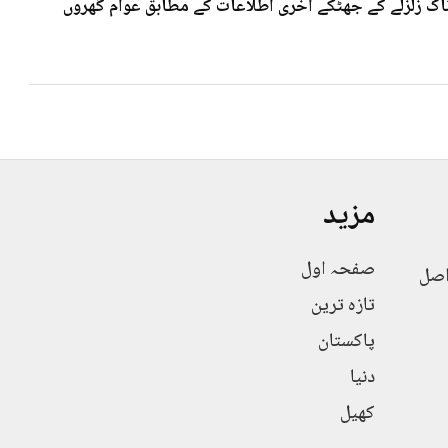
 7۰3شدت کے خوف ناک زلزلے کے جھٹکے آخری اطلاعات کے مطابق عوام گھروں
مزید
صفحہ اول
اصل
تازہ ترین
پاکستان
دنیا
کھیل