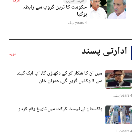
مزید
قومی خبریں
حکومت کا ترین گروپ سے رابطہ
ہوگیا
4 years پہلے
ادارتی پسند
مزید
میں ان کا شکار کر کے دکھاؤں گا، اب ایک گیند
سے 3 وکٹیں گریں گی، عمران خان
years پہلے
پاکستان نے ٹیسٹ کرکٹ میں تاریخ رقم کردی
years پہلے