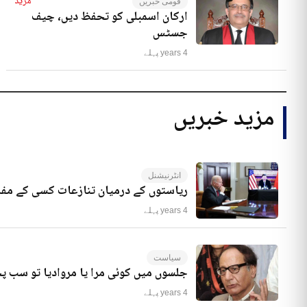
مزید
قومی خبریں
ارکان اسمبلی کو تحفظ دیں، چیف
جسٹس
4 years پہلے
مزید خبریں
انٹرنیشنل
ریاستوں کے درمیان تنازعات کسی کے مفا
4 years پہلے
سیاست
جلسوں میں کوئی مرا یا مروادیا تو سب 
4 years پہلے