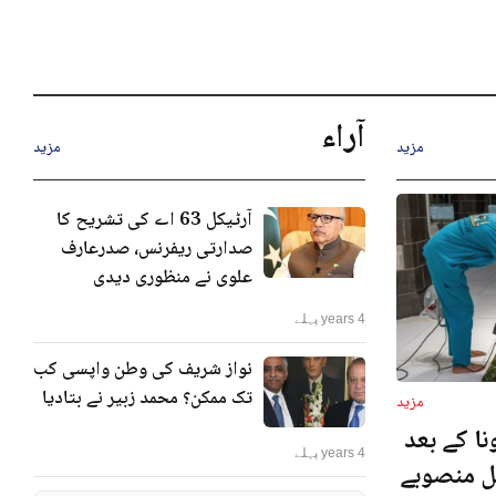
آراء
مزید
مزید
آرٹیکل 63 اے کی تشریح کا
صدارتی ریفرنس، صدرعارف
علوی نے منظوری دیدی
4 years پہلے
نواز شریف کی وطن واپسی کب
تک ممکن؟ محمد زبیر نے بتادیا
مزید
ا کے بعد
4 years پہلے
نل منصوبے