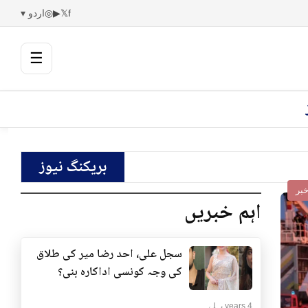
f
𝕏
▶
◎
اردو ▾
☰
بریکنگ نیوز
بر
اہم خبریں
سجل علی، احد رضا میر کی طلاق
کی وجہ کونسی اداکارہ بنی؟
4 years پہلے