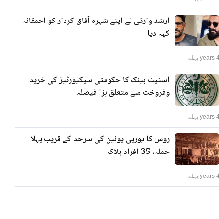
ارشد وارثی نے اپنے شہرہ آفاق کردار کو احمقانہ
کہہ دیا
years پہلے
اسٹیٹ بینک کا حکومتی سیکیورٹیز کی خرید
وفروخت سے متعلق بڑا فیصلہ
years پہلے
روس کا یورپی یونین کی سرحد کے قریب پہلا
حملہ، 35 افراد ہلاک
years پہلے