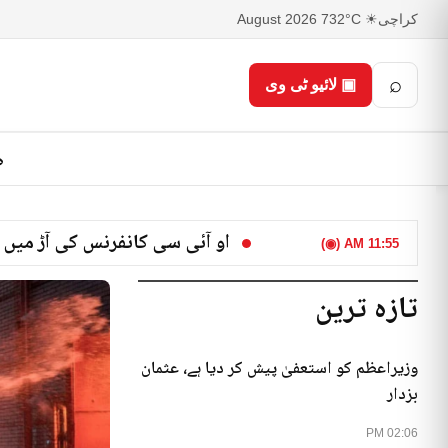
کراچی
☀ 32°C
7 August 2026
⌕
▣ لائیو ٹی وی
ص
او آئی سی کانفرنس کی آڑ میں 
11:55 AM (◉)
تازہ ترین
وزیراعظم کو استعفیٰ پیش کر دیا ہے، عثمان
بزدار
02:06 PM