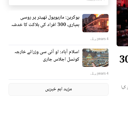
یوکرین: ماریوپول تھیٹر پر روسی
بمباری، 300 افراد کی ہلاکت کا خدشہ
4 years پہلے
اسلام آباد: او آئی سی وزرائے خارجہ
ٹر پر روسی بمباری، 300
کونسل اجلاس جاری
4 years پہلے
 کہا
مزید اہم خبریں