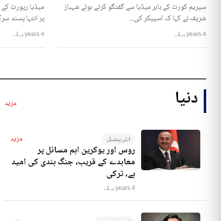
سپریم کورٹ کے باہر میڈیا سے گفتگو کرتے ہوئے شہباز
میڈیا رپورٹ کے 
شریف نے کہا کہ اسپیکر کی...
پر انتہا پسند سرگ
4 years پہلے
4 years پہلے
دنیا
مزید
مزید
انٹرنیشنل
روس اور یوکرین اہم مسائل پر
معاہدے کے قریب، جنگ بندی کی امید
ہے، ترکی
4 years پہلے