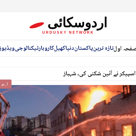
اردوسکائی
URDUSKY NETWORK
تازہ ترین
پاکستان
دنیا
کھیل
کاروبار
ٹیکنالوجی
ویڈیوز
فحہ اول
اسپیکر نے آئین شکنی کی، شہباز
اہم خ