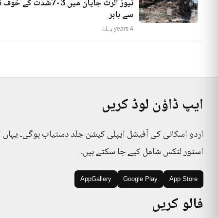
نیوز الرٹ جاپان میں
سے باہر
4 years پہلے
ایپ ڈاؤن لوڈ کریں
اردو اسکائی کی آفیشل ایپلی کیشن جلد دستیاب ہوگی۔ یہاں 
اسٹور لنکس شامل کیے جا سکتے ہیں۔
AppGallery
Google Play
App Store
فالو کریں