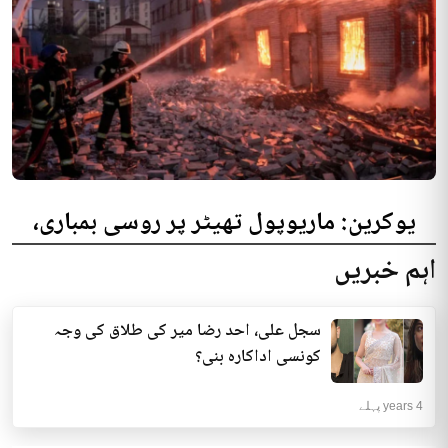
یوکرین: ماریوپول تھیٹر پر روسی بمباری،
300 افراد کی ہلاکت کا خدشہ
اہم خبریں
یوکرینی حکام نے مقامی تھیٹر پر روسی بمباری میں میں بڑی تعداد میں ہلاکتوں
کا خدشہ ظاہر کیا اور کہا کہ کم...
سجل علی، احد رضا میر کی طلاق کی وجہ
انٹرنیشنل | 4 years پہلے
کونسی اداکارہ بنی؟
4 years پہلے