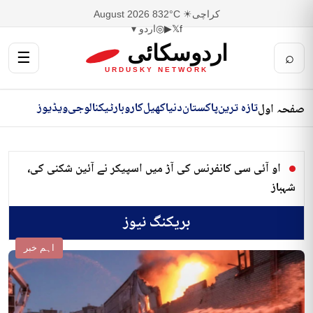
کراچی
☀ 32°C
8 August 2026
f
𝕏
▶
◎
اردو ▾
اردوسکائی
☰
⌕
URDUSKY NETWORK
تازہ ترین
پاکستان
دنیا
کھیل
کاروبار
ٹیکنالوجی
ویڈیوز
صفحہ اول
او آئی سی کانفرنس کی آڑ میں اسپیکر نے آئین شکنی کی،
شہباز
بریکنگ نیوز
اہم خبر