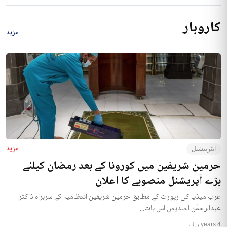
کاروبار
مزید
مزید
انٹرنیشنل
حرمین شریفین میں کورونا کے بعد رمضان کیلئے
بڑے آپریشنل منصوبے کا اعلان
عرب میڈیا کی رپورٹ کے مطابق حرمین شریفین انتظامیہ کے سربراہ ڈاکٹر
عبدالرحمٰن السدیس اس بات...
4 years پہلے