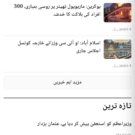
یوکرین: ماریوپول تھیٹر پر روسی بمباری، 300
افراد کی ہلاکت کا خدشہ
4 years پہلے
اسلام آباد: او آئی سی وزرائے خارجہ کونسل
اجلاس جاری
4 years پہلے
مزید اہم خبریں
تازہ ترین
وزیراعظم کو استعفیٰ پیش کر دیا ہے، عثمان بزدار