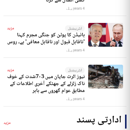
کسی انسان سے کرنا‘
4 years پہلے
مزید
انٹرنیشنل
بائیڈن کا پوٹن کو جنگی مجرم کہنا
'ناقابل قبول اور ناقابل معافی' ہے، روس
4 years پہلے
مزید
انٹرنیشنل
نیوز الرٹ جاپان میں 7۰3شدت کے خوف
ناک زلزلے کے جھٹکے آخری اطلاعات کے
مطابق عوام گھروں سے باہر
4 years پہلے
ادارتی پسند
مزید