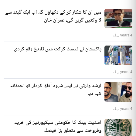
میں ان کا شکار کر کے دکھاؤں گا، اب ایک گیند سے
3 وکٹیں گریں گی، عمران خان
4 years پہلے
پاکستان نے ٹیسٹ کرکٹ میں تاریخ رقم کردی
4 years پہلے
ارشد وارثی نے اپنے شہرہ آفاق کردار کو احمقانہ
کہہ دیا
4 years پہلے
اسٹیٹ بینک کا حکومتی سیکیورٹیز کی خرید
وفروخت سے متعلق بڑا فیصلہ