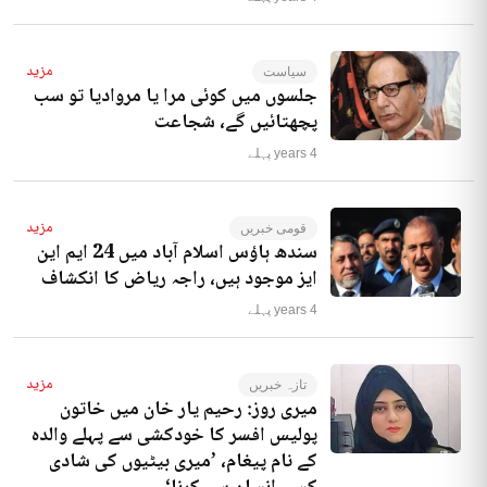
مزید
سیاست
جلسوں میں کوئی مرا یا مروادیا تو سب
پچھتائیں گے، شجاعت
4 years پہلے
مزید
قومی خبریں
سندھ ہاؤس اسلام آباد میں 24 ایم این
ایز موجود ہیں، راجہ ریاض کا انکشاف
4 years پہلے
مزید
تازہ خبریں
میری روز: رحیم یار خان میں خاتون
پولیس افسر کا خودکشی سے پہلے والدہ
کے نام پیغام، ’میری بیٹیوں کی شادی