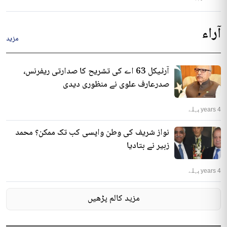
آراء
مزید
آرٹیکل 63 اے کی تشریح کا صدارتی ریفرنس،
صدرعارف علوی نے منظوری دیدی
4 years پہلے
نواز شریف کی وطن واپسی کب تک ممکن؟ محمد
زبیر نے بتادیا
4 years پہلے
مزید کالم پڑھیں