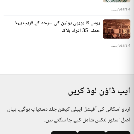
4 years پہلے
روس کا یورپی یونین کی سرحد کے قریب پہلا
حملہ، 35 افراد ہلاک
4 years پہلے
ایپ ڈاؤن لوڈ کریں
اردو اسکائی کی آفیشل ایپلی کیشن جلد دستیاب ہوگی۔ یہاں
اصل اسٹور لنکس شامل کیے جا سکتے ہیں۔