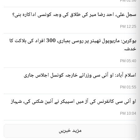
02:06 PM
سجل علی، احد رضا میر کی طلاق کی وجہ کونسی اداکارہ بنی؟
12:25 PM
یوکرین: ماریوپول تھیٹر پر روسی بمباری، 300 افراد کی ہلاکت کا
خدشہ
05:40 PM
اسلام آباد: او آئی سی وزرائے خارجہ کونسل اجلاس جاری
01:55 PM
او آئی سی کانفرنس کی آڑ میں اسپیکر نے آئین شکنی کی، شہباز
10:04 PM
مزید خبریں