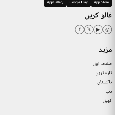
AppGallery
Google Play
App Store
فالو کریں
f
𝕏
▶
◎
مزید
صفحہ اول
تازہ ترین
پاکستان
دنیا
کھیل