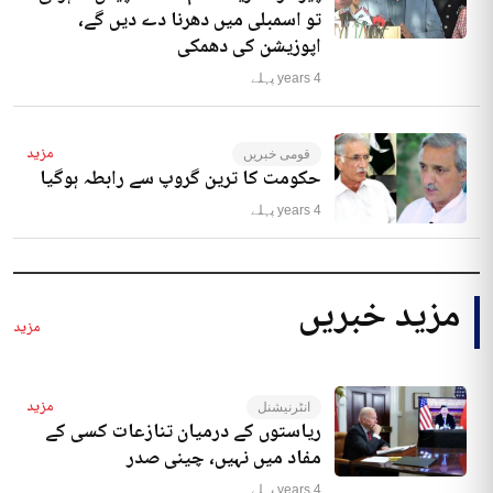
تو اسمبلی میں دھرنا دے دیں گے،
اپوزیشن کی دھمکی
4 years پہلے
مزید
قومی خبریں
حکومت کا ترین گروپ سے رابطہ ہوگیا
4 years پہلے
مزید خبریں
مزید
مزید
انٹرنیشنل
ریاستوں کے درمیان تنازعات کسی کے
مفاد میں نہیں، چینی صدر
4 years پہلے