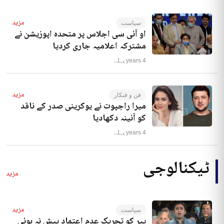
مزید
سیاست
او آئی سی اجلاس پر متحدہ اپوزیشن نے
مشترکہ اعلامیہ جاری کردیا
4 years پہلے
مزید
فن و فنکار
میرا راجپوت نے یوکرینی صدر کے ناقد
کو آئینہ دکھادیا
4 years پہلے
ٹیکنالوجی
مزید
مزید
سیاست
پیر کو تحریک عدم اعتماد پیش نہ ہوئی