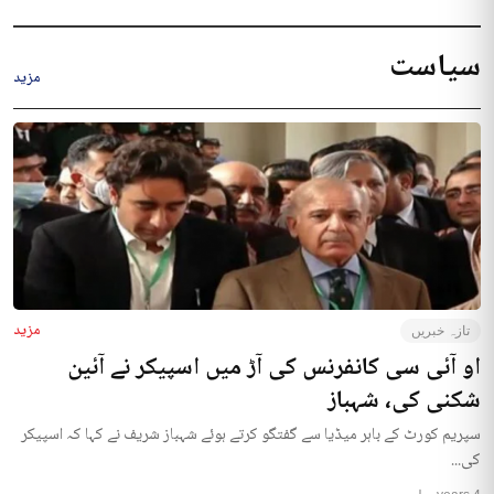
سیاست
مزید
مزید
تازہ خبریں
او آئی سی کانفرنس کی آڑ میں اسپیکر نے آئین
شکنی کی، شہباز
سپریم کورٹ کے باہر میڈیا سے گفتگو کرتے ہوئے شہباز شریف نے کہا کہ اسپیکر
کی...