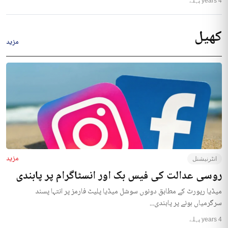
4 years پہلے
کھیل
مزید
مزید
انٹرنیشنل
روسی عدالت کی فیس بک اور انسٹاگرام پر پابندی
میڈیا رپورٹ کے مطابق دونوں سوشل میڈیا پلیٹ فارمز پر انتہا پسند
سرگرمیاں ہونے پر پابندی...
4 years پہلے