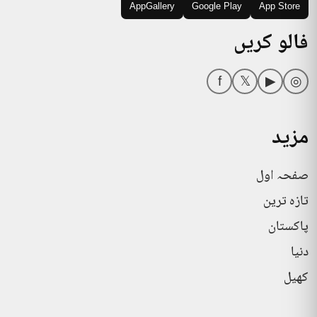
AppGallery
Google Play
App Store
فالو کریں
f
𝕏
▶
◎
مزید
صفحہ اول
تازہ ترین
پاکستان
دنیا
کھیل