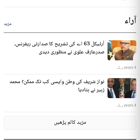
آراء
مزید
آرٹیکل 63 اے کی تشریح کا صدارتی ریفرنس،
صدرعارف علوی نے منظوری دیدی
4 years پہلے
نواز شریف کی وطن واپسی کب تک ممکن؟ محمد
زبیر نے بتادیا
4 years پہلے
مزید کالم پڑھیں