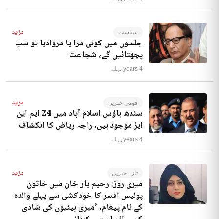
مزید
سیاست
جلسوں میں کوئی مرا یا مروادیا تو سب
پچھتائیں گے، شجاعت
4 years پہلے
مزید
قومی خبریں
سندھ ہاؤس اسلام آباد میں 24 ایم این
ایز موجود ہیں، راجہ ریاض کا انکشاف
4 years پہلے
مزید
تازہ خبریں
میری روز: رحیم یار خان میں خاتون
پولیس افسر کا خودکشی سے پہلے والدہ
کے نام پیغام، ’میری بیٹیوں کی شادی