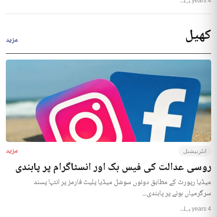
4 years پہلے
کھیل
مزید
مزید
انٹرنیشنل
روسی عدالت کی فیس بک اور انسٹاگرام پر پابندی
میڈیا رپورٹ کے مطابق دونوں سوشل میڈیا پلیٹ فارمز پر انتہا پسند
سرگرمیاں ہونے پر پابندی...
4 years پہلے