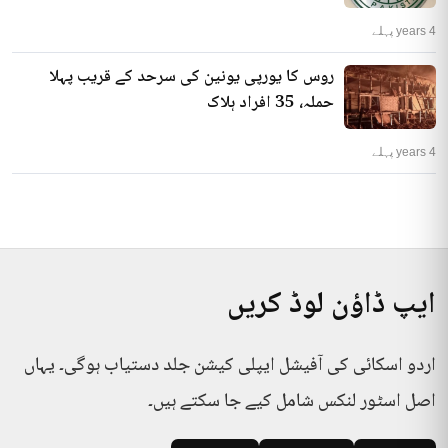
4 years پہلے
روس کا یورپی یونین کی سرحد کے قریب پہلا
حملہ، 35 افراد ہلاک
4 years پہلے
ایپ ڈاؤن لوڈ کریں
اردو اسکائی کی آفیشل ایپلی کیشن جلد دستیاب ہوگی۔ یہاں
اصل اسٹور لنکس شامل کیے جا سکتے ہیں۔