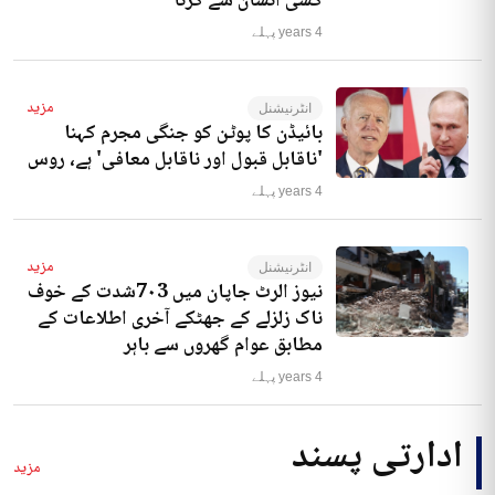
کسی انسان سے کرنا‘
4 years پہلے
مزید
انٹرنیشنل
بائیڈن کا پوٹن کو جنگی مجرم کہنا
'ناقابل قبول اور ناقابل معافی' ہے، روس
4 years پہلے
مزید
انٹرنیشنل
نیوز الرٹ جاپان میں 7۰3شدت کے خوف
ناک زلزلے کے جھٹکے آخری اطلاعات کے
مطابق عوام گھروں سے باہر
4 years پہلے
ادارتی پسند
مزید