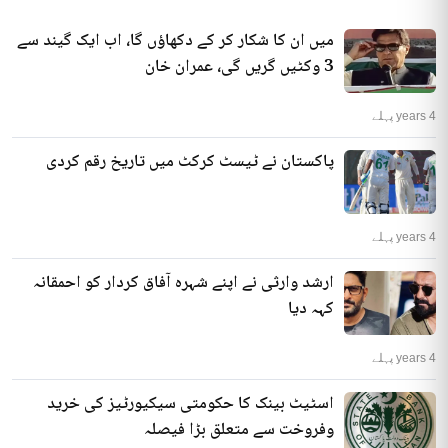
میں ان کا شکار کر کے دکھاؤں گا، اب ایک گیند سے
3 وکٹیں گریں گی، عمران خان
4 years پہلے
پاکستان نے ٹیسٹ کرکٹ میں تاریخ رقم کردی
4 years پہلے
ارشد وارثی نے اپنے شہرہ آفاق کردار کو احمقانہ
کہہ دیا
4 years پہلے
اسٹیٹ بینک کا حکومتی سیکیورٹیز کی خرید
وفروخت سے متعلق بڑا فیصلہ