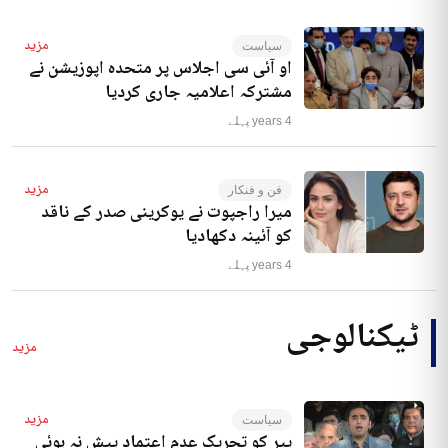
مزید
سیاست
او آئی سی اجلاس پر متحدہ اپوزیشن نے
مشترکہ اعلامیہ جاری کردیا
4 years پہلے
مزید
فن و فنکار
میرا راجپوت نے یوکرینی صدر کے ناقد
کو آئینہ دکھادیا
4 years پہلے
ٹیکنالوجی
مزید
مزید
سیاست
پیر کو تحریک عدم اعتماد پیش نہ ہوئی