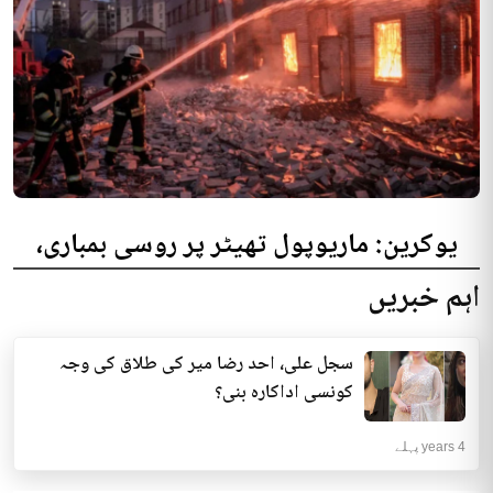
یوکرین: ماریوپول تھیٹر پر روسی بمباری،
300 افراد کی ہلاکت کا خدشہ
اہم خبریں
یوکرینی حکام نے مقامی تھیٹر پر روسی بمباری میں میں بڑی تعداد میں ہلاکتوں
کا خدشہ ظاہر کیا اور کہا کہ کم...
سجل علی، احد رضا میر کی طلاق کی وجہ
انٹرنیشنل | 4 years پہلے
کونسی اداکارہ بنی؟
4 years پہلے