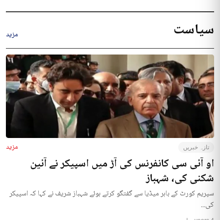
سیاست
مزید
مزید
تازہ خبریں
او آئی سی کانفرنس کی آڑ میں اسپیکر نے آئین
شکنی کی، شہباز
سپریم کورٹ کے باہر میڈیا سے گفتگو کرتے ہوئے شہباز شریف نے کہا کہ اسپیکر
کی...