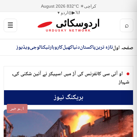
کراچی
☀ 32°C
8 August 2026
f
𝕏
▶
◎
اردو ▾
اردوسکائی
☰
⌕
URDUSKY NETWORK
تازہ ترین
پاکستان
دنیا
کھیل
کاروبار
ٹیکنالوجی
ویڈیوز
صفحہ اول
او آئی سی کانفرنس کی آڑ میں اسپیکر نے آئین شکنی کی،
شہباز
بریکنگ نیوز
اہم خبر