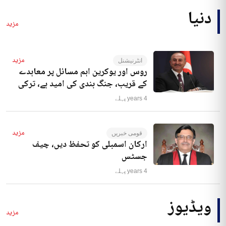
دنیا
مزید
مزید
انٹرنیشنل
روس اور یوکرین اہم مسائل پر معاہدے
کے قریب، جنگ بندی کی امید ہے، ترکی
4 years پہلے
مزید
قومی خبریں
ارکان اسمبلی کو تحفظ دیں، چیف
جسٹس
4 years پہلے
ویڈیوز
مزید