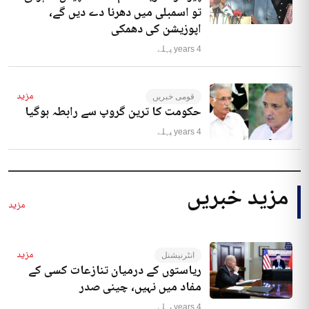
تو اسمبلی میں دھرنا دے دیں گے،
اپوزیشن کی دھمکی
4 years پہلے
مزید
قومی خبریں
حکومت کا ترین گروپ سے رابطہ ہوگیا
4 years پہلے
مزید خبریں
مزید
مزید
انٹرنیشنل
ریاستوں کے درمیان تنازعات کسی کے
مفاد میں نہیں، چینی صدر
4 years پہلے