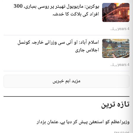
یوکرین: ماریوپول تھیٹر پر روسی بمباری، 300
افراد کی ہلاکت کا خدشہ
4 years پہلے
اسلام آباد: او آئی سی وزرائے خارجہ کونسل
اجلاس جاری
4 years پہلے
مزید اہم خبریں
تازہ ترین
وزیراعظم کو استعفیٰ پیش کر دیا ہے، عثمان بزدار