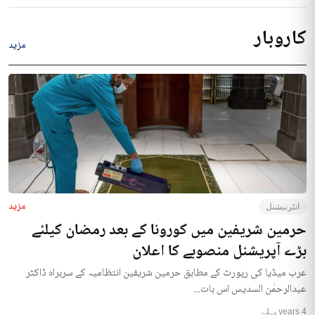
کاروبار
مزید
مزید
انٹرنیشنل
حرمین شریفین میں کورونا کے بعد رمضان کیلئے
بڑے آپریشنل منصوبے کا اعلان
عرب میڈیا کی رپورٹ کے مطابق حرمین شریفین انتظامیہ کے سربراہ ڈاکٹر
عبدالرحمٰن السدیس اس بات...
4 years پہلے