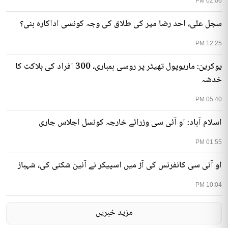
02:06 PM
سجل علی، احد رضا میر کی طلاق کی وجہ کونسی اداکارہ بنی؟
12:25 PM
یوکرین: ماریوپول تھیٹر پر روسی بمباری، 300 افراد کی ہلاکت کا
خدشہ
05:40 PM
اسلام آباد: او آئی سی وزرائے خارجہ کونسل اجلاس جاری
01:55 PM
او آئی سی کانفرنس کی آڑ میں اسپیکر نے آئین شکنی کی، شہباز
10:04 PM
مزید خبریں